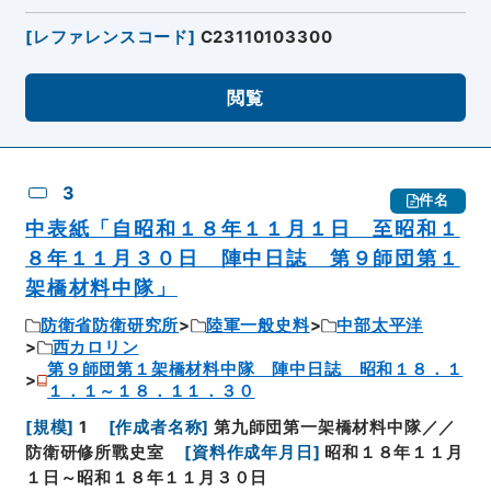
[
レファレンスコード
]
C23110103300
閲覧
3
件名
中表紙「自昭和１８年１１月１日 至昭和１
８年１１月３０日 陣中日誌 第９師団第１
架橋材料中隊」
防衛省防衛研究所
陸軍一般史料
中部太平洋
西カロリン
第９師団第１架橋材料中隊 陣中日誌 昭和１８．１
１．１～１８．１１．３０
[
規模
]
1
[
作成者名称
]
第九師団第一架橋材料中隊／／
防衛研修所戰史室
[
資料作成年月日
]
昭和１８年１１月
１日～昭和１８年１１月３０日