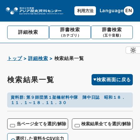
Language
EN
利用方法
辞書検索
辞書検索
詳細検索
（カテゴリ）
（五十音順）
トップ
詳細検索
検索結果一覧
検索結果一覧
検索画面に戻る
資料群
:
第９師団第１架橋材料中隊 陣中日誌 昭和１８．
１１．１～１８．１１．３０
当ページ全てを選択/解除
検索結果全てを選択/解除
選択した資料をCSV出力