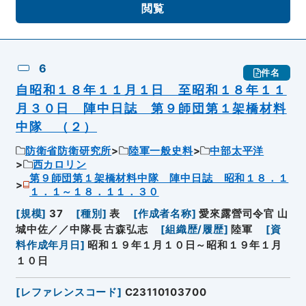
閲覧
6
件名
自昭和１８年１１月１日 至昭和１８年１１
月３０日 陣中日誌 第９師団第１架橋材料
中隊 （２）
防衛省防衛研究所
陸軍一般史料
中部太平洋
西カロリン
第９師団第１架橋材料中隊 陣中日誌 昭和１８．１
１．１～１８．１１．３０
[
規模
]
37
[
種別
]
表
[
作成者名称
]
愛來露營司令官 山
城中佐／／中隊長 古森弘志
[
組織歴/履歴
]
陸軍
[
資
料作成年月日
]
昭和１９年１月１０日～昭和１９年１月
１０日
[
レファレンスコード
]
C23110103700