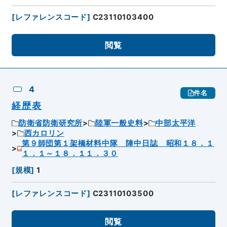
[
レファレンスコード
]
C23110103400
閲覧
4
件名
経歴表
防衛省防衛研究所
陸軍一般史料
中部太平洋
西カロリン
第９師団第１架橋材料中隊 陣中日誌 昭和１８．１
１．１～１８．１１．３０
[
規模
]
1
[
レファレンスコード
]
C23110103500
閲覧