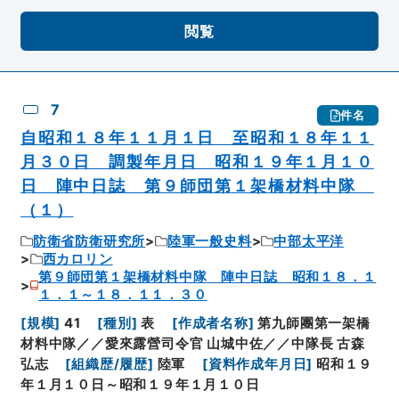
閲覧
7
件名
自昭和１８年１１月１日 至昭和１８年１１
月３０日 調製年月日 昭和１９年１月１０
日 陣中日誌 第９師団第１架橋材料中隊
（１）
防衛省防衛研究所
陸軍一般史料
中部太平洋
西カロリン
第９師団第１架橋材料中隊 陣中日誌 昭和１８．１
１．１～１８．１１．３０
[
規模
]
41
[
種別
]
表
[
作成者名称
]
第九師團第一架橋
材料中隊／／愛來露營司令官 山城中佐／／中隊長 古森
弘志
[
組織歴/履歴
]
陸軍
[
資料作成年月日
]
昭和１９
年１月１０日～昭和１９年１月１０日