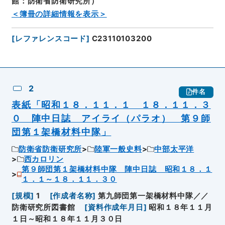
館：防衛省防衛研究所）
＜簿冊の詳細情報を表示＞
[
レファレンスコード
]
C23110103200
2
件名
表紙「昭和１８．１１．１ １８．１１．３
０ 陣中日誌 アイライ（パラオ） 第９師
団第１架橋材料中隊」
防衛省防衛研究所
陸軍一般史料
中部太平洋
西カロリン
第９師団第１架橋材料中隊 陣中日誌 昭和１８．１
１．１～１８．１１．３０
[
規模
]
1
[
作成者名称
]
第九師団第一架橋材料中隊／／
防衛研究所図書館
[
資料作成年月日
]
昭和１８年１１月
１日～昭和１８年１１月３０日