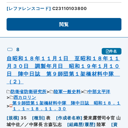
[
レファレンスコード
]
C23110103800
閲覧
8
件名
自昭和１８年１１月１日 至昭和１８年１１
月３０日 調製年月日 昭和１９年１月１０
日 陣中日誌 第９師団第１架橋材料中隊
（２）
防衛省防衛研究所
陸軍一般史料
中部太平洋
西カロリン
第９師団第１架橋材料中隊 陣中日誌 昭和１８．１
１．１～１８．１１．３０
[
規模
]
35
[
種別
]
表
[
作成者名称
]
愛來露營司令官 山
城中佐／／中隊長 古森弘志
[
組織歴/履歴
]
陸軍
[
資