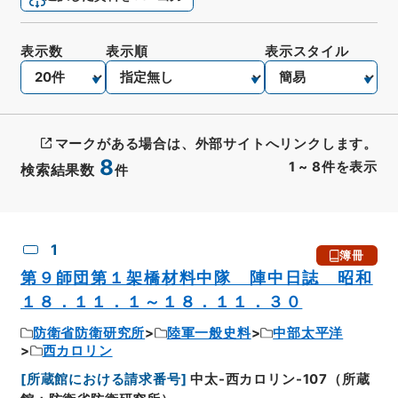
表示数
表示順
表示スタイル
マークがある場合は、外部サイトへリンクします。
8
1
~
8
件を表示
検索結果数
件
CSV出力
No.
概要情報
画像等
1
簿冊
第９師団第１架橋材料中隊 陣中日誌 昭和
１８．１１．１～１８．１１．３０
防衛省防衛研究所
陸軍一般史料
中部太平洋
西カロリン
[
所蔵館における請求番号
]
中太-西カロリン-107（所蔵