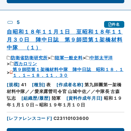
5
件名
自昭和１８年１１月１日 至昭和１８年１１
月３０日 陣中日誌 第９師団第１架橋材料
中隊 （１）
防衛省防衛研究所
陸軍一般史料
中部太平洋
西カロリン
第９師団第１架橋材料中隊 陣中日誌 昭和１８．１
１．１～１８．１１．３０
[
規模
]
41
[
種別
]
表
[
作成者名称
]
第九師團第一架橋
材料中隊／／愛來露營司令官 山城中佐／／中隊長 古森
弘志
[
組織歴/履歴
]
陸軍
[
資料作成年月日
]
昭和１９
年１月１０日～昭和１９年１月１０日
[
レファレンスコード
]
C23110103600