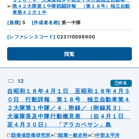
Ｓ１８．４ 大東亜戦争中部太平洋方面独立自動車
第４２大隊第１中隊戦闘詳報 （第１８号）独立自動
車第４２大１中
[
規模
]
5
[
作成者名称
]
第一中隊
[
レファレンスコード
]
C23110098900
閲覧
12
件名
自昭和１８年４月１日 至昭和１８年４月３
０日 行動詳報 第１８号 独立自動車第４
２大隊第１中隊／４．附録／（附録其３）
犬塚隊長及中隊行動概見表 （自４月１日
至４月３０日） 「アラカベサン」島
防衛省防衛研究所
陸軍一般史料
中部太平洋