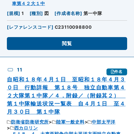
車第４２大１中
[
規模
]
1
[
種別
]
図
[
作成者名称
]
第一中隊
[
レファレンスコード
]
C23110098800
閲覧
11
件名
自昭和１８年４月１日 至昭和１８年４月３
０日 行動詳報 第１８号 独立自動車第４
２大隊第１中隊／４．附録／（附録其２）
第１中隊輸送状況一覧表 自４月１日 至４
月３０日 第１中隊
防衛省防衛研究所
陸軍一般史料
中部太平洋
西カロリン