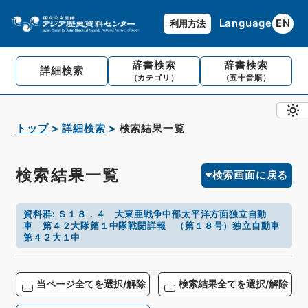
Language
EN
利用方法
辞書検索
辞書検索
詳細検索
（カテゴリ）
（五十音順）
トップ
詳細検索
検索結果一覧
検索結果一覧
検索画面に戻る
資料群
:
Ｓ１８．４ 大東亜戦争中部太平洋方面独立自動
車 第４２大隊第１中隊戦闘詳報 （第１８号）独立自動車
第４２大１中
当ページ全てを選択/解除
検索結果全てを選択/解除