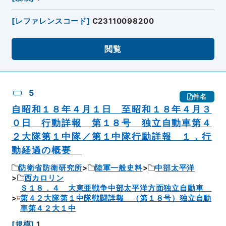
[
レファレンスコード
]
C23110098200
閲覧
5
件名
自昭和１８年４月１日 至昭和１８年４月３
０日 行動詳報 第１８号 独立自動車第４
２大隊第１中隊／第１中隊行動詳報 １．行
動経過の概要
防衛省防衛研究所
陸軍一般史料
中部太平洋
西カロリン
Ｓ１８．４ 大東亜戦争中部太平洋方面独立自動車
第４２大隊第１中隊戦闘詳報 （第１８号）独立自動
車第４２大１中
[
規模
]
1