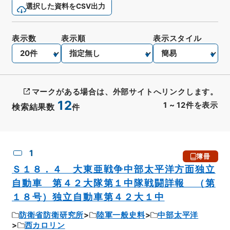
選択した資料をCSV出力
表示数
表示順
表示スタイル
マークがある場合は、外部サイトへリンクします。
12
1
~
12
件を表示
検索結果数
件
CSV出力
No.
概要情報
画像等
1
簿冊
Ｓ１８．４ 大東亜戦争中部太平洋方面独立
自動車 第４２大隊第１中隊戦闘詳報 （第
１８号）独立自動車第４２大１中
防衛省防衛研究所
陸軍一般史料
中部太平洋
西カロリン