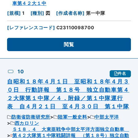
車第４２大１中
[
規模
]
1
[
種別
]
図
[
作成者名称
]
第一中隊
[
レファレンスコード
]
C23110098700
閲覧
10
件名
自昭和１８年４月１日 至昭和１８年４月３
０日 行動詳報 第１８号 独立自動車第４
２大隊第１中隊／４．附録／第１中隊運行
表 自４月２１日 至４月３０日 第１中隊
防衛省防衛研究所
陸軍一般史料
中部太平洋
西カロリン
Ｓ１８．４ 大東亜戦争中部太平洋方面独立自動車
第４２大隊第１中隊戦闘詳報 （第１８号）独立自動