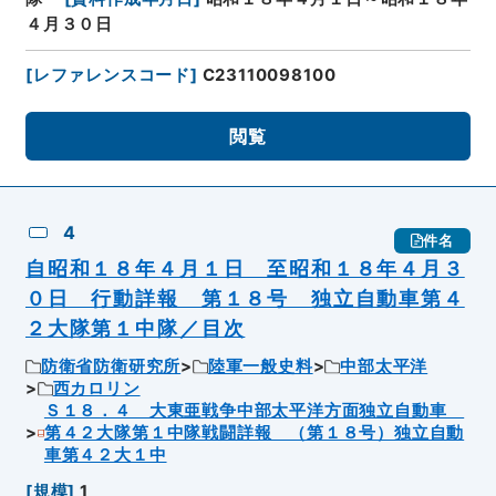
４月３０日
[
レファレンスコード
]
C23110098100
閲覧
4
件名
自昭和１８年４月１日 至昭和１８年４月３
０日 行動詳報 第１８号 独立自動車第４
２大隊第１中隊／目次
防衛省防衛研究所
陸軍一般史料
中部太平洋
西カロリン
Ｓ１８．４ 大東亜戦争中部太平洋方面独立自動車
第４２大隊第１中隊戦闘詳報 （第１８号）独立自動
車第４２大１中
[
規模
]
1