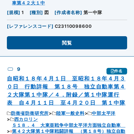
車第４２大１中
[
規模
]
1
[
種別
]
図
[
作成者名称
]
第一中隊
[
レファレンスコード
]
C23110098600
閲覧
9
件名
自昭和１８年４月１日 至昭和１８年４月３
０日 行動詳報 第１８号 独立自動車第４
２大隊第１中隊／４．附録／第１中隊運行
表 自４月１１日 至４月２０日 第１中隊
防衛省防衛研究所
陸軍一般史料
中部太平洋
西カロリン
Ｓ１８．４ 大東亜戦争中部太平洋方面独立自動車
第４２大隊第１中隊戦闘詳報 （第１８号）独立自動