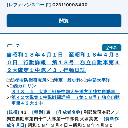
[
レファレンスコード
]
C23110098400
閲覧
7
件名
自昭和１８年４月１日 至昭和１８年４月３
０日 行動詳報 第１８号 独立自動車第４
２大隊第１中隊／３．行動日誌
防衛省防衛研究所
陸軍一般史料
中部太平洋
西カロリン
Ｓ１８．４ 大東亜戦争中部太平洋方面独立自動車
第４２大隊第１中隊戦闘詳報 （第１８号）独立自動
車第４２大１中
[
規模
]
43
[
種別
]
表
[
作成者名称
]
剛部隊司令部／／
獨立自動車第四十二大隊第一中隊長 犬塚英友
[
資料作
成年月日
]
昭和１８年３月４日～昭和１８年４月３０