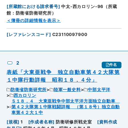
[
所蔵館における請求番号
]
中太-西カロリン-96（所蔵
館：防衛省防衛研究所）
＜簿冊の詳細情報を表示＞
[
レファレンスコード
]
C23110097900
2
件名
表紙「大東亜戦争 独立自動車第４２大隊第
１中隊行動詳報 昭和１８．４分」
防衛省防衛研究所
陸軍一般史料
中部太平洋
西カロリン
Ｓ１８．４ 大東亜戦争中部太平洋方面独立自動車
第４２大隊第１中隊戦闘詳報 （第１８号）独立自動
車第４２大１中
[
規模
]
1
[
作成者名称
]
防衛研修所戦史室
[
資料作成