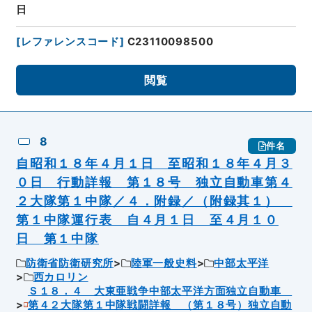
日
[
レファレンスコード
]
C23110098500
閲覧
8
件名
自昭和１８年４月１日 至昭和１８年４月３
０日 行動詳報 第１８号 独立自動車第４
２大隊第１中隊／４．附録／（附録其１）
第１中隊運行表 自４月１日 至４月１０
日 第１中隊
防衛省防衛研究所
陸軍一般史料
中部太平洋
西カロリン
Ｓ１８．４ 大東亜戦争中部太平洋方面独立自動車
第４２大隊第１中隊戦闘詳報 （第１８号）独立自動