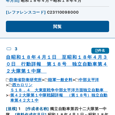
年月日
]
昭和１８年４月～昭和１８年４月
[
レファレンスコード
]
C23110098000
閲覧
3
件名
自昭和１８年４月１日 至昭和１８年４月３
０日 行動詳報 第１８号 独立自動車第４
２大隊第１中隊
防衛省防衛研究所
陸軍一般史料
中部太平洋
西カロリン
Ｓ１８．４ 大東亜戦争中部太平洋方面独立自動車
第４２大隊第１中隊戦闘詳報 （第１８号）独立自動
車第４２大１中
[
規模
]
1
[
作成者名称
]
獨立自動車第四十二大隊第一中
隊
[
資料作成年月日
]
昭和１８年４月１日～昭和１８年