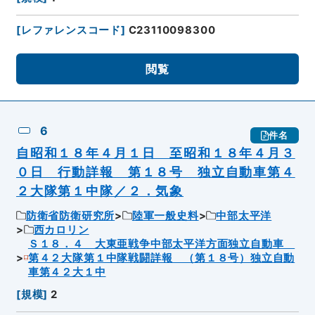
[
レファレンスコード
]
C23110098300
閲覧
6
件名
自昭和１８年４月１日 至昭和１８年４月３
０日 行動詳報 第１８号 独立自動車第４
２大隊第１中隊／２．気象
防衛省防衛研究所
陸軍一般史料
中部太平洋
西カロリン
Ｓ１８．４ 大東亜戦争中部太平洋方面独立自動車
第４２大隊第１中隊戦闘詳報 （第１８号）独立自動
車第４２大１中
[
規模
]
2