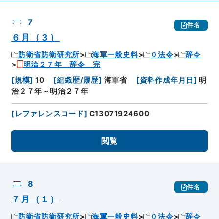
7
件名
６月（３）
防衛省防衛研究所
海軍一般史料
０法令
辞令
明治２７年 辞令 完
[
規模
]
10
[
組織歴/履歴
]
海軍省
[
資料作成年月日
]
明
治２７年～明治２７年
[
レファレンスコード
]
C13071924600
閲覧
8
件名
７月（１）
防衛省防衛研究所
海軍一般史料
０法令
辞令