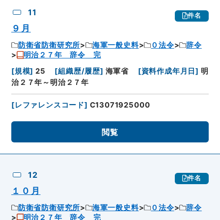
11
件名
９月
防衛省防衛研究所
海軍一般史料
０法令
辞令
明治２７年 辞令 完
[
規模
]
25
[
組織歴/履歴
]
海軍省
[
資料作成年月日
]
明
治２７年～明治２７年
[
レファレンスコード
]
C13071925000
閲覧
12
件名
１０月
防衛省防衛研究所
海軍一般史料
０法令
辞令
明治２７年 辞令 完