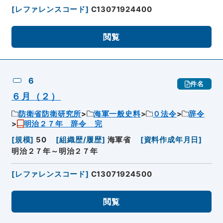
[
レファレンスコード
]
C13071924400
閲覧
6
件名
６月（２）
防衛省防衛研究所
海軍一般史料
０法令
辞令
明治２７年 辞令 完
[
規模
]
50
[
組織歴/履歴
]
海軍省
[
資料作成年月日
]
明治２７年～明治２７年
[
レファレンスコード
]
C13071924500
閲覧