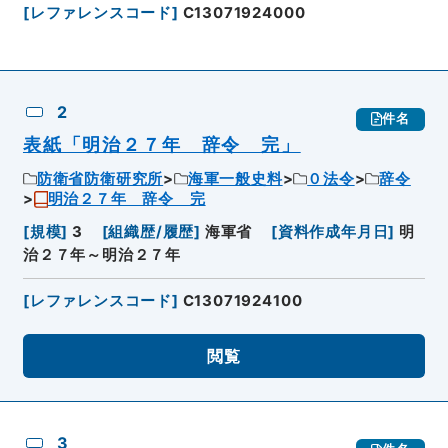
[
レファレンスコード
]
C13071924000
2
件名
表紙「明治２７年 辞令 完」
防衛省防衛研究所
海軍一般史料
０法令
辞令
明治２７年 辞令 完
[
規模
]
3
[
組織歴/履歴
]
海軍省
[
資料作成年月日
]
明
治２７年～明治２７年
[
レファレンスコード
]
C13071924100
閲覧
3