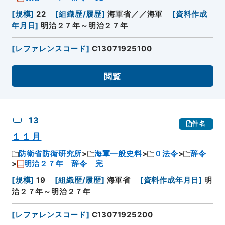
[
規模
]
22
[
組織歴/履歴
]
海軍省／／海軍
[
資料作成
年月日
]
明治２７年～明治２７年
[
レファレンスコード
]
C13071925100
閲覧
13
件名
１１月
防衛省防衛研究所
海軍一般史料
０法令
辞令
明治２７年 辞令 完
[
規模
]
19
[
組織歴/履歴
]
海軍省
[
資料作成年月日
]
明
治２７年～明治２７年
[
レファレンスコード
]
C13071925200