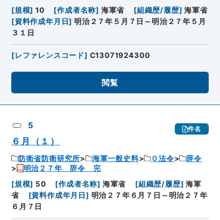
[
規模
]
10
[
作成者名称
]
海軍省
[
組織歴/履歴
]
海軍省
[
資料作成年月日
]
明治２７年５月７日～明治２７年５月
３１日
[
レファレンスコード
]
C13071924300
閲覧
5
件名
６月（１）
防衛省防衛研究所
海軍一般史料
０法令
辞令
明治２７年 辞令 完
[
規模
]
50
[
作成者名称
]
海軍省
[
組織歴/履歴
]
海軍
省
[
資料作成年月日
]
明治２７年６月７日～明治２７年
６月７日