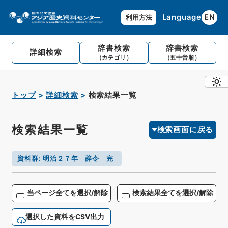
Language
EN
利用方法
辞書検索
辞書検索
詳細検索
（カテゴリ）
（五十音順）
トップ
詳細検索
検索結果一覧
検索結果一覧
検索画面に戻る
資料群
:
明治２７年 辞令 完
当ページ全てを選択/解除
検索結果全てを選択/解除
選択した資料をCSV出力