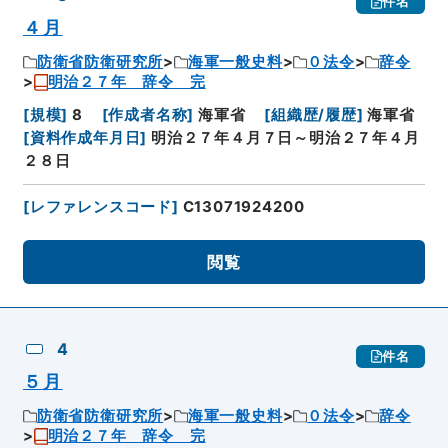
件名
４月
防衛省防衛研究所
海軍一般史料
０法令
辞令
明治２７年 辞令 完
[
規模
]
8
[
作成者名称
]
海軍省
[
組織歴/履歴
]
海軍省
[
資料作成年月日
]
明治２７年４月７日～明治２７年４月
２８日
[
レファレンスコード
]
C13071924200
閲覧
4
件名
５月
防衛省防衛研究所
海軍一般史料
０法令
辞令
明治２７年 辞令 完