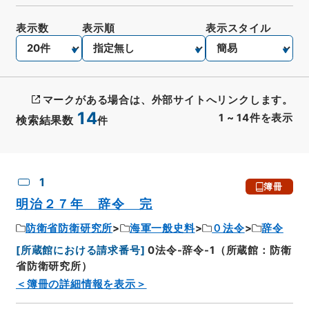
表示数
表示順
表示スタイル
マークがある場合は、外部サイトへリンクします。
14
1
~
14
件を表示
検索結果数
件
CSV出力
No.
概要情報
画像等
1
簿冊
明治２７年 辞令 完
防衛省防衛研究所
海軍一般史料
０法令
辞令
[
所蔵館における請求番号
]
0法令-辞令-1（所蔵館：防衛
省防衛研究所）
＜簿冊の詳細情報を表示＞