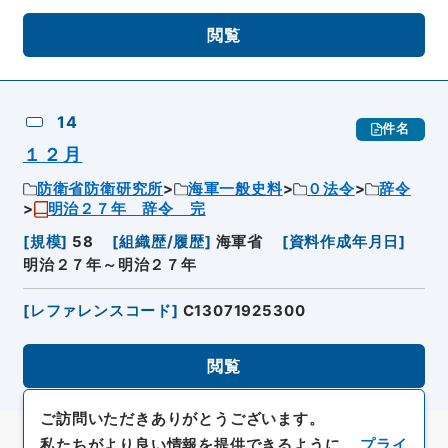
閲覧
14
件名
１２月
防衛省防衛研究所
海軍一般史料
０法令
辞令
明治２７年 辞令 完
[
規模
]
58
[
組織歴/履歴
]
海軍省
[
資料作成年月日
]
明治２７年～明治２７年
[
レファレンスコード
]
C13071925300
閲覧
ご訪問いただきありがとうございます。
私たちがより良い情報を提供できるように、
プライ