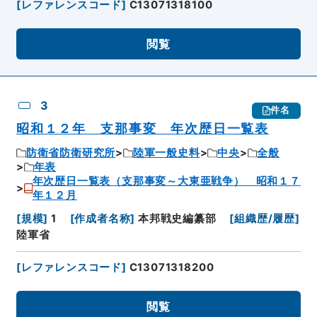
[
レファレンスコード
]
C13071318100
閲覧
3
件名
昭和１２年 支那事変 年次歴日一覧表
防衛省防衛研究所
陸軍一般史料
中央
全般
年表
年次歴日一覧表（支那事変～大東亜戦争） 昭和１７
年１２月
[
規模
]
1
[
作成者名称
]
本邦戦史編纂部
[
組織歴/履歴
]
陸軍省
[
レファレンスコード
]
C13071318200
閲覧