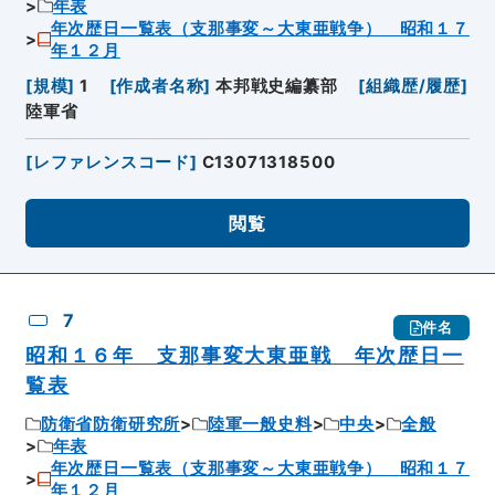
年表
年次歴日一覧表（支那事変～大東亜戦争） 昭和１７
年１２月
[
規模
]
1
[
作成者名称
]
本邦戦史編纂部
[
組織歴/履歴
]
陸軍省
[
レファレンスコード
]
C13071318500
閲覧
7
件名
昭和１６年 支那事変大東亜戦 年次歴日一
覧表
防衛省防衛研究所
陸軍一般史料
中央
全般
年表
年次歴日一覧表（支那事変～大東亜戦争） 昭和１７
年１２月