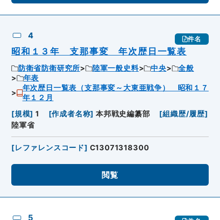
4
件名
昭和１３年 支那事変 年次歴日一覧表
防衛省防衛研究所
陸軍一般史料
中央
全般
年表
年次歴日一覧表（支那事変～大東亜戦争） 昭和１７
年１２月
[
規模
]
1
[
作成者名称
]
本邦戦史編纂部
[
組織歴/履歴
]
陸軍省
[
レファレンスコード
]
C13071318300
閲覧
5