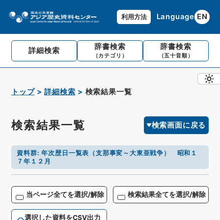
Language
EN
利用方法
辞書検索
辞書検索
詳細検索
（カテゴリ）
（五十音順）
トップ
詳細検索
検索結果一覧
検索結果一覧
検索画面に戻る
資料群
:
年次歴日一覧表（支那事変～大東亜戦争） 昭和１
７年１２月
当ページ全てを選択/解除
検索結果全てを選択/解除
選択した資料をCSV出力