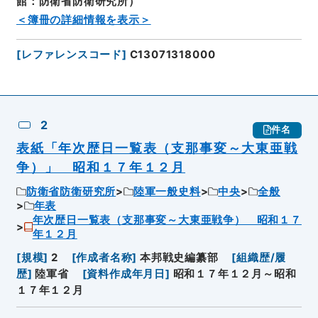
館：防衛省防衛研究所）
＜簿冊の詳細情報を表示＞
[
レファレンスコード
]
C13071318000
2
件名
表紙「年次歴日一覧表（支那事変～大東亜戦
争）」 昭和１７年１２月
防衛省防衛研究所
陸軍一般史料
中央
全般
年表
年次歴日一覧表（支那事変～大東亜戦争） 昭和１７
年１２月
[
規模
]
2
[
作成者名称
]
本邦戦史編纂部
[
組織歴/履
歴
]
陸軍省
[
資料作成年月日
]
昭和１７年１２月～昭和
１７年１２月