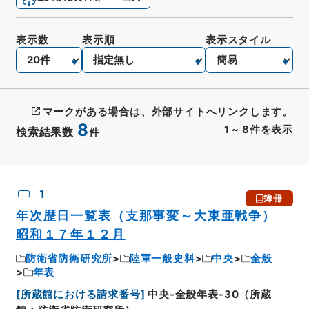
表示数
表示順
表示スタイル
マークがある場合は、外部サイトへリンクします。
8
1
~
8
件を表示
検索結果数
件
CSV出力
No.
概要情報
画像等
1
簿冊
年次歴日一覧表（支那事変～大東亜戦争）
昭和１７年１２月
防衛省防衛研究所
陸軍一般史料
中央
全般
年表
[
所蔵館における請求番号
]
中央-全般年表-30（所蔵