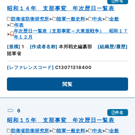
件名
昭和１４年 支那事変 年次歴日一覧表
防衛省防衛研究所
陸軍一般史料
中央
全般
年表
年次歴日一覧表（支那事変～大東亜戦争） 昭和１７
年１２月
[
規模
]
1
[
作成者名称
]
本邦戦史編纂部
[
組織歴/履歴
]
陸軍省
[
レファレンスコード
]
C13071318400
閲覧
6
件名
昭和１５年 支那事変 年次歴日一覧表
防衛省防衛研究所
陸軍一般史料
中央
全般