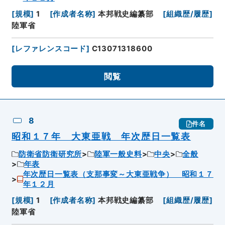
[
規模
]
1
[
作成者名称
]
本邦戦史編纂部
[
組織歴/履歴
]
陸軍省
[
レファレンスコード
]
C13071318600
閲覧
8
件名
昭和１７年 大東亜戦 年次歴日一覧表
防衛省防衛研究所
陸軍一般史料
中央
全般
年表
年次歴日一覧表（支那事変～大東亜戦争） 昭和１７
年１２月
[
規模
]
1
[
作成者名称
]
本邦戦史編纂部
[
組織歴/履歴
]
陸軍省