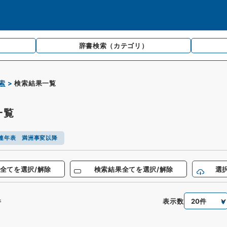
辞書検索
（カテゴリ）
索
検索結果一覧
一覧
連年表 満洲事変以降
全てを選択/解除
検索結果全てを選択/解除
選
表示数
件