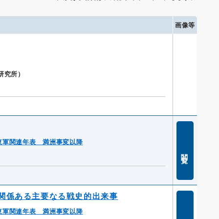
画像等
研究所）
東軍関連年表 満洲事変以降
閲覧
関係ある主要なる戦史的出来事
東軍関連年表 満洲事変以降