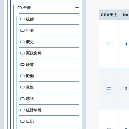
全般
CSV出力
No
統帥
年表
概史
1
憲政史料
鉄道
船舶
軍旗
2
感状
統計年報
伝記