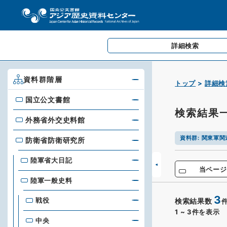
詳細検索
資料群階層
トップ
詳細検
国立公文書館
国立公文書館
検索結果
外務省外交史料館
外務省外交史料館
資料群
:
関東軍関
防衛省防衛研究所
防衛省防衛研究所
陸軍省大日記
当ページ
陸軍一般史料
3
戦役
検索結果数
1
~
3
件を表示
中央