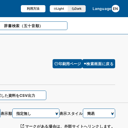
Language
EN
利用方法
Light
Dark
辞書検索
（五十音順）
印刷用ページ
検索画面に戻る
択した資料をCSV出力
表示順
表示スタイル
マークがある場合は、外部サイトへリンクします。