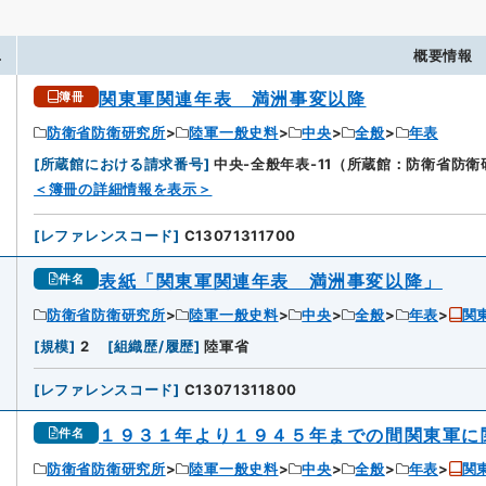
.
概要情報
関東軍関連年表 満洲事変以降
簿冊
防衛省防衛研究所
陸軍一般史料
中央
全般
年表
[
所蔵館における請求番号
]
中央-全般年表-11（所蔵館：防衛省防衛
＜簿冊の詳細情報を表示＞
[
レファレンスコード
]
C13071311700
表紙「関東軍関連年表 満洲事変以降」
件名
防衛省防衛研究所
陸軍一般史料
中央
全般
年表
関
[
規模
]
2
[
組織歴/履歴
]
陸軍省
[
レファレンスコード
]
C13071311800
１９３１年より１９４５年までの間関東軍に
件名
防衛省防衛研究所
陸軍一般史料
中央
全般
年表
関