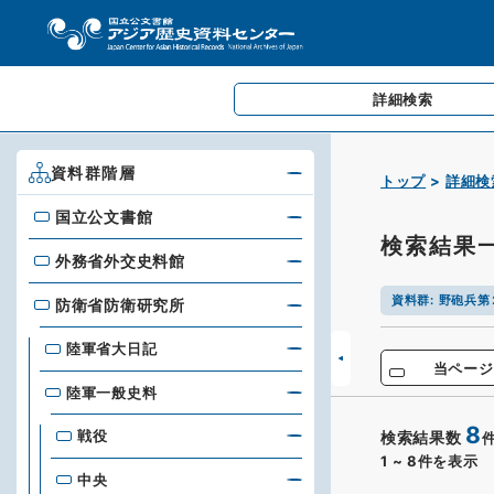
詳細検索
資料群階層
トップ
詳細検
国立公文書館
国立公文書館
検索結果
外務省外交史料館
外務省外交史料館
資料群
:
野砲兵第
防衛省防衛研究所
防衛省防衛研究所
陸軍省大日記
当ページ
陸軍一般史料
8
戦役
検索結果数
1
~
8
件を表示
中央