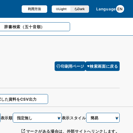
Language
EN
利用方法
Light
Dark
辞書検索
（五十音順）
印刷用ページ
検索画面に戻る
択した資料をCSV出力
表示順
表示スタイル
マークがある場合は、外部サイトへリンクします。