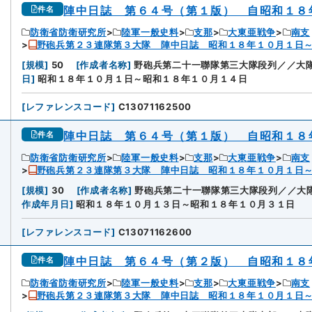
陣中日誌 第６４号（第１版） 自昭和１８
件名
防衛省防衛研究所
陸軍一般史料
支那
大東亜戦争
南支
野砲兵第２３連隊第３大隊 陣中日誌 昭和１８年１０月１日
[
規模
]
50
[
作成者名称
]
野砲兵第二十一聯隊第三大隊段列／／大隊
日
]
昭和１８年１０月１日～昭和１８年１０月１４日
[
レファレンスコード
]
C13071162500
陣中日誌 第６４号（第１版） 自昭和１８
件名
防衛省防衛研究所
陸軍一般史料
支那
大東亜戦争
南支
野砲兵第２３連隊第３大隊 陣中日誌 昭和１８年１０月１日
[
規模
]
30
[
作成者名称
]
野砲兵第二十一聯隊第三大隊段列／／大隊
作成年月日
]
昭和１８年１０月１３日～昭和１８年１０月３１日
[
レファレンスコード
]
C13071162600
陣中日誌 第６４号（第２版） 自昭和１８
件名
防衛省防衛研究所
陸軍一般史料
支那
大東亜戦争
南支
野砲兵第２３連隊第３大隊 陣中日誌 昭和１８年１０月１日