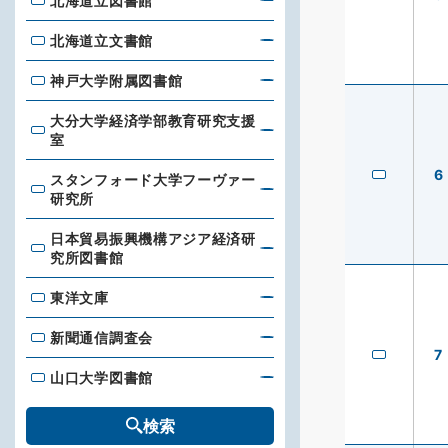
北海道立図書館
北海道立図書館
北海道立文書館
北海道立文書館
神戸大学附属図書館
神戸大学附属図書館
大分大学経済学部教育研究支援
大分大学経済学部教育研究支援室
室
6
スタンフォード大学フーヴァー
スタンフォード大学フーヴァー研究所
研究所
日本貿易振興機構アジア経済研
日本貿易振興機構アジア経済研究所図書館
究所図書館
東洋文庫
東洋文庫
新聞通信調査会
新聞通信調査会
7
山口大学図書館
山口大学図書館
検索