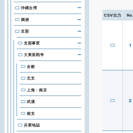
沖縄台湾
CSV出力
No
満洲
支那
支那事変
1
大東亜戦争
全般
北支
上海・南京
2
武漢
南支
兵要地誌