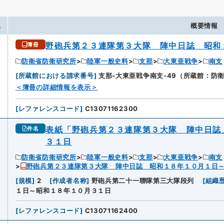
.
概要情報
野砲兵第２３連隊第３大隊 陣中日誌 昭和
簿冊
防衛省防衛研究所
陸軍一般史料
支那
大東亜戦争
南支
[
所蔵館における請求番号
]
支那-大東亜戦争南支-49（所蔵館：防
＜簿冊の詳細情報を表示＞
[
レファレンスコード
]
C13071162300
表紙「野砲兵第２３連隊第３大隊 陣中日誌
件名
３１日
防衛省防衛研究所
陸軍一般史料
支那
大東亜戦争
南支
野砲兵第２３連隊第３大隊 陣中日誌 昭和１８年１０月１日
[
規模
]
2
[
作成者名称
]
野砲兵第二十一聯隊第三大隊段列
[
組織歴
１日～昭和１８年１０月３１日
[
レファレンスコード
]
C13071162400