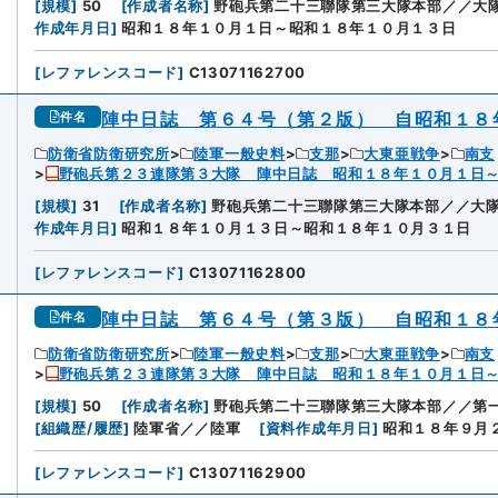
[
規模
]
50
[
作成者名称
]
野砲兵第二十三聯隊第三大隊本部／／大隊
作成年月日
]
昭和１８年１０月１日～昭和１８年１０月１３日
[
レファレンスコード
]
C13071162700
陣中日誌 第６４号（第２版） 自昭和１８
件名
防衛省防衛研究所
陸軍一般史料
支那
大東亜戦争
南支
野砲兵第２３連隊第３大隊 陣中日誌 昭和１８年１０月１日
[
規模
]
31
[
作成者名称
]
野砲兵第二十三聯隊第三大隊本部／／大隊
作成年月日
]
昭和１８年１０月１３日～昭和１８年１０月３１日
[
レファレンスコード
]
C13071162800
陣中日誌 第６４号（第３版） 自昭和１８
件名
防衛省防衛研究所
陸軍一般史料
支那
大東亜戦争
南支
野砲兵第２３連隊第３大隊 陣中日誌 昭和１８年１０月１日
[
規模
]
50
[
作成者名称
]
野砲兵第二十三聯隊第三大隊本部／／第一
[
組織歴/履歴
]
陸軍省／／陸軍
[
資料作成年月日
]
昭和１８年９月
[
レファレンスコード
]
C13071162900