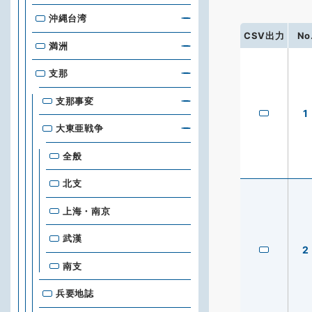
沖縄台湾
CSV出力
No
満洲
支那
支那事変
1
大東亜戦争
全般
北支
上海・南京
武漢
2
南支
兵要地誌