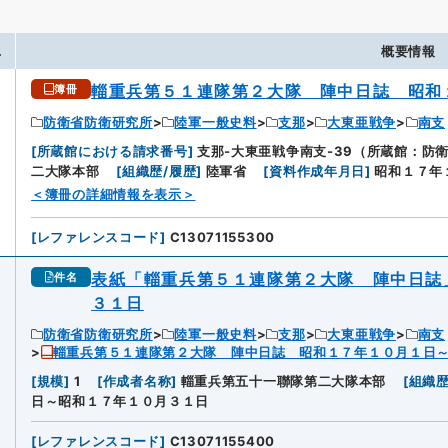
.
概要情報
輜重兵第５１連隊第２大隊 陣中日誌 昭和
簿冊
防衛省防衛研究所
陸軍一般史料
支那
大東亜戦争
南支
[
所蔵館における請求番号
]
支那-大東亜戦争南支-39（所蔵館：防
二大隊本部
[
組織歴/履歴
]
陸軍省
[
資料作成年月日
]
昭和１７年
＜簿冊の詳細情報を表示＞
[
レファレンスコード
]
C13071155300
表紙「輜重兵第５１連隊第２大隊 陣中日誌
件名
３１日
防衛省防衛研究所
陸軍一般史料
支那
大東亜戦争
南支
輜重兵第５１連隊第２大隊 陣中日誌 昭和１７年１０月１日
[
規模
]
1
[
作成者名称
]
輜重兵第五十一聯隊第二大隊本部
[
組織歴
日～昭和１７年１０月３１日
[
レファレンスコード
]
C13071155400