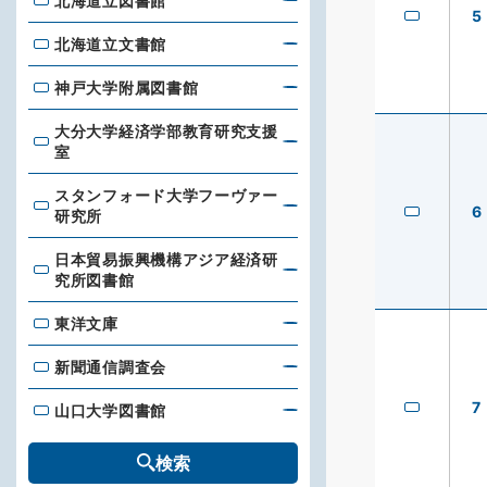
北海道立図書館
北海道立図書館
5
北海道立文書館
北海道立文書館
神戸大学附属図書館
神戸大学附属図書館
大分大学経済学部教育研究支援
大分大学経済学部教育研究支援室
室
スタンフォード大学フーヴァー
スタンフォード大学フーヴァー研究所
6
研究所
日本貿易振興機構アジア経済研
日本貿易振興機構アジア経済研究所図書館
究所図書館
東洋文庫
東洋文庫
新聞通信調査会
新聞通信調査会
7
山口大学図書館
山口大学図書館
検索