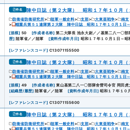
陣中日誌（第２大隊） 昭和１７年１０月（
件名
防衛省防衛研究所
陸軍一般史料
支那
大東亜戦争
南支
輜重兵第５１連隊第２大隊 陣中日誌 昭和１７年１０月１日
[
規模
]
50
[
作成者名称
]
第二大隊長 池永大尉／／基第二八一〇部
歴
]
陸軍省／／陸軍
[
資料作成年月日
]
昭和１７年１０月１日～昭
[
レファレンスコード
]
C13071155500
陣中日誌（第２大隊） 昭和１７年１０月（
件名
防衛省防衛研究所
陸軍一般史料
支那
大東亜戦争
南支
輜重兵第５１連隊第２大隊 陣中日誌 昭和１７年１０月１日
[
規模
]
49
[
作成者名称
]
東山基第二八一〇部隊舍營司令官 岡田虎
[
組織歴/履歴
]
陸軍省／／陸軍
[
資料作成年月日
]
昭和１７年１０
[
レファレンスコード
]
C13071155600
陣中日誌（第２大隊） 昭和１７年１０月（
件名
防衛省防衛研究所
陸軍一般史料
支那
大東亜戦争
南支
輜重兵第５１連隊第２大隊 陣中日誌 昭和１７年１０月１日