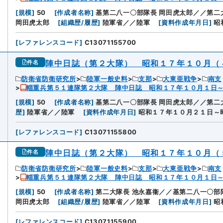
[
規模
]
50
[
作成者名称
]
基第二八一〇部隊長 岡田虎太郎／／第二
岡田虎太郎
[
組織歴/履歴
]
陸軍省／／陸軍
[
資料作成年月日
]
昭
[
レファレンスコード
]
C13071155700
陣中日誌（第２大隊） 昭和１７年１０月（
件名
防衛省防衛研究所
陸軍一般史料
支那
大東亜戦争
南支
輜重兵第５１連隊第２大隊 陣中日誌 昭和１７年１０月１日
[
規模
]
50
[
作成者名称
]
基第二八一〇部隊長 岡田虎太郎／／第二
歴
]
陸軍省／／陸軍
[
資料作成年月日
]
昭和１７年１０月２１日～
[
レファレンスコード
]
C13071155800
陣中日誌（第２大隊） 昭和１７年１０月（
件名
防衛省防衛研究所
陸軍一般史料
支那
大東亜戦争
南支
輜重兵第５１連隊第２大隊 陣中日誌 昭和１７年１０月１日
[
規模
]
50
[
作成者名称
]
第二大隊長 池永嘉衞／／基第二八一〇部
岡田虎太郎
[
組織歴/履歴
]
陸軍省／／陸軍
[
資料作成年月日
]
昭
[
レファレンスコード
]
C13071155900