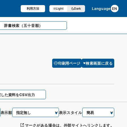
Language
EN
利用方法
Light
Dark
辞書検索
（五十音順）
印刷用ページ
検索画面に戻る
択した資料をCSV出力
表示順
表示スタイル
マークがある場合は、外部サイトへリンクします。