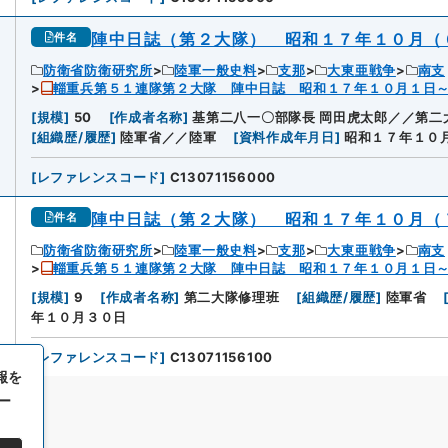
陣中日誌（第２大隊） 昭和１７年１０月（
件名
防衛省防衛研究所
陸軍一般史料
支那
大東亜戦争
南支
輜重兵第５１連隊第２大隊 陣中日誌 昭和１７年１０月１日
[
規模
]
50
[
作成者名称
]
基第二八一〇部隊長 岡田虎太郎／／第二
[
組織歴/履歴
]
陸軍省／／陸軍
[
資料作成年月日
]
昭和１７年１０
[
レファレンスコード
]
C13071156000
陣中日誌（第２大隊） 昭和１７年１０月（
件名
防衛省防衛研究所
陸軍一般史料
支那
大東亜戦争
南支
輜重兵第５１連隊第２大隊 陣中日誌 昭和１７年１０月１日
[
規模
]
9
[
作成者名称
]
第二大隊修理班
[
組織歴/履歴
]
陸軍省
年１０月３０日
[
レファレンスコード
]
C13071156100
報を
ー