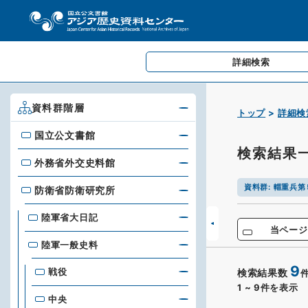
詳細検索
資料群階層
トップ
詳細検
国立公文書館
国立公文書館
検索結果
外務省外交史料館
外務省外交史料館
資料群
:
輜重兵第
防衛省防衛研究所
防衛省防衛研究所
陸軍省大日記
当ページ
陸軍一般史料
9
戦役
検索結果数
1
~
9
件を表示
中央