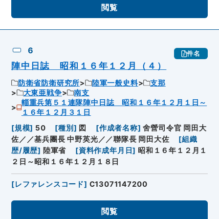
閲覧
6
件名
陣中日誌 昭和１６年１２月（４）
防衛省防衛研究所
陸軍一般史料
支那
大東亜戦争
南支
輜重兵第５１連隊陣中日誌 昭和１６年１２月１日～
１６年１２月３１日
[
規模
]
50
[
種別
]
図
[
作成者名称
]
舍營司令官 岡田大
佐／／基兵團長 中野英光／／聯隊長 岡田大佐
[
組織
歴/履歴
]
陸軍省
[
資料作成年月日
]
昭和１６年１２月１
２日～昭和１６年１２月１８日
[
レファレンスコード
]
C13071147200
閲覧