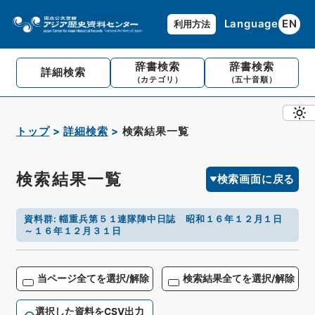
Language
EN
利用方法
辞書検索
辞書検索
詳細検索
（カテゴリ）
（五十音順）
トップ
詳細検索
検索結果一覧
検索結果一覧
検索画面に戻る
資料群
:
輜重兵第５１連隊陣中日誌 昭和１６年１２月１日
～１６年１２月３１日
当ページ全てを選択/解除
検索結果全てを選択/解除
選択した資料をCSV出力