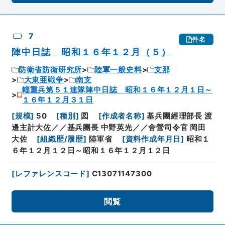
7
件名
陣中日誌 昭和１６年１２月（５）
防衛省防衛研究所
陸軍一般史料
支那
大東亜戦争
南支
輜重兵第５１連隊陣中日誌 昭和１６年１２月１日～
１６年１２月３１日
[
規模
]
50
[
種別
]
図
[
作成者名称
]
基兵團經理部長 渡
邊主計大佐／／基兵團長 中野英光／／舍營司令官 岡田
大佐
[
組織歴/履歴
]
陸軍省
[
資料作成年月日
]
昭和１
６年１２月１２日～昭和１６年１２月１２日
[
レファレンスコード
]
C13071147300
閲覧