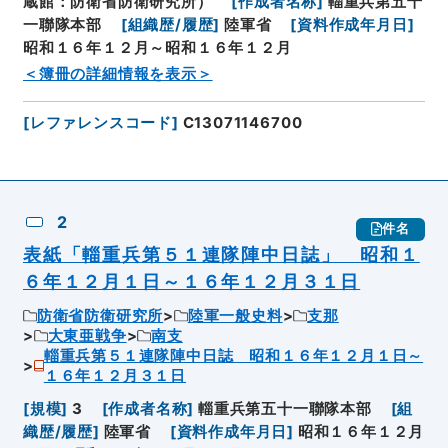
蔵館：防衛省防衛研究所）
[
作成者名称
]
輜重兵第五十
一聯隊本部
[
組織歴/履歴
]
陸軍省
[
資料作成年月日
]
昭和１６年１２月～昭和１６年１２月
＜簿冊の詳細情報を表示＞
[
レファレンスコード
]
C13071146700
2
件名
表紙「輜重兵第５１連隊陣中日誌」 昭和１
６年１２月１日～１６年１２月３１日
防衛省防衛研究所
陸軍一般史料
支那
大東亜戦争
南支
輜重兵第５１連隊陣中日誌 昭和１６年１２月１日～
１６年１２月３１日
[
規模
]
3
[
作成者名称
]
輜重兵第五十一聯隊本部
[
組
織歴/履歴
]
陸軍省
[
資料作成年月日
]
昭和１６年１２月