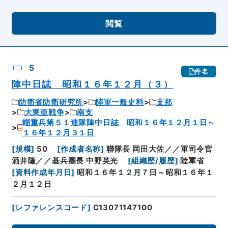
閲覧
5
件名
陣中日誌 昭和１６年１２月（３）
防衛省防衛研究所
陸軍一般史料
支那
大東亜戦争
南支
輜重兵第５１連隊陣中日誌 昭和１６年１２月１日～
１６年１２月３１日
[
規模
]
50
[
作成者名称
]
聯隊長 岡田大佐／／軍司令官
酒井隆／／基兵團長 中野英光
[
組織歴/履歴
]
陸軍省
[
資料作成年月日
]
昭和１６年１２月７日～昭和１６年１
２月１２日
[
レファレンスコード
]
C13071147100