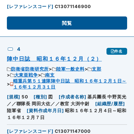
[
レファレンスコード
]
C13071146900
閲覧
4
件名
陣中日誌 昭和１６年１２月（２）
防衛省防衛研究所
陸軍一般史料
支那
大東亜戦争
南支
輜重兵第５１連隊陣中日誌 昭和１６年１２月１日～
１６年１２月３１日
[
規模
]
50
[
種別
]
図
[
作成者名称
]
基兵團長 中野英光
／／聯隊長 岡田大佐／／教官 大渕中尉
[
組織歴/履歴
]
陸軍省
[
資料作成年月日
]
昭和１６年１２月４日～昭和
１６年１２月７日
[
レファレンスコード
]
C13071147000