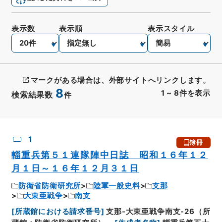
表示数
表示順
表示スタイル
マークがある場合は、外部サイトへリンクします。
8
1
~
8
件を表示
検索結果数
件
CSV出力
No.
概要情報
画像等
1
簿冊
輜重兵第５１連隊陣中日誌 昭和１６年１２
月１日～１６年１２月３１日
防衛省防衛研究所
陸軍一般史料
支那
大東亜戦争
南支
[
所蔵館における請求番号
]
支那-大東亜戦争南支-26（所