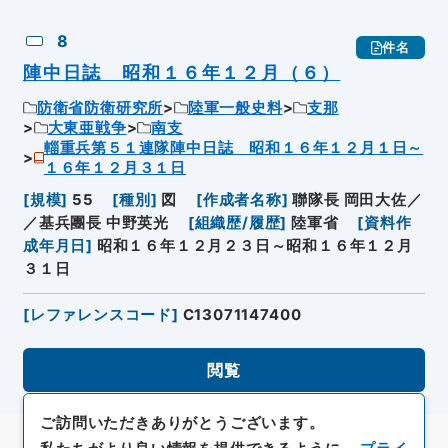
8
件名
陣中日誌 昭和１６年１２月（６）
防衛省防衛研究所
陸軍一般史料
支那
大東亜戦争
南支
輜重兵第５１連隊陣中日誌 昭和１６年１２月１日～
１６年１２月３１日
[
規模
]
55
[
種別
]
図
[
作成者名称
]
聯隊長 岡田大佐／
／基兵團長 中野英光
[
組織歴/履歴
]
陸軍省
[
資料作
成年月日
]
昭和１６年１２月２３日～昭和１６年１２月
３１日
[
レファレンスコード
]
C13071147400
閲覧
ご訪問いただきありがとうございます。