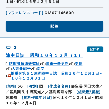
１日～昭和１６年１２月３１日
[
レファレンスコード
]
C13071146800
閲覧
3
件名
陣中日誌 昭和１６年１２月（１）
防衛省防衛研究所
陸軍一般史料
支那
大東亜戦争
南支
輜重兵第５１連隊陣中日誌 昭和１６年１２月１日～
１６年１２月３１日
[
規模
]
50
[
種別
]
図
[
作成者名称
]
部隊長 岡田大佐／
／基兵團長 中野英光／／基兵團司令部
[
組織歴/履歴
]
陸軍省
[
資料作成年月日
]
昭和１６年１２月１日～昭和
１６年１２月４日