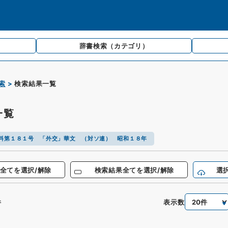
辞書検索
（カテゴリ）
索
検索結果一覧
一覧
料第１８１号 「外交」華文 （対ソ連） 昭和１８年
全てを選択/解除
検索結果全てを選択/解除
選
表示数
件