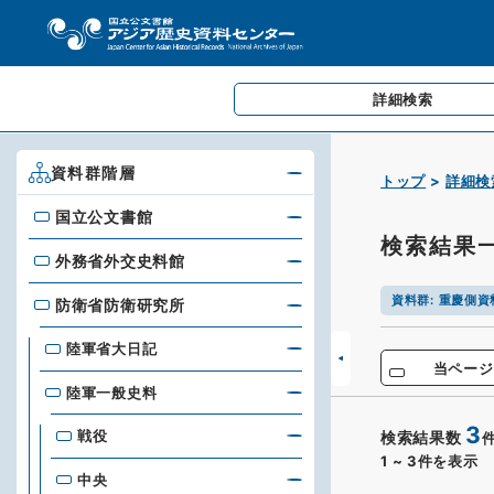
詳細検索
資料群階層
トップ
詳細検
国立公文書館
国立公文書館
検索結果
外務省外交史料館
外務省外交史料館
資料群
:
重慶側資
防衛省防衛研究所
防衛省防衛研究所
陸軍省大日記
当ページ
陸軍一般史料
3
戦役
検索結果数
1
~
3
件を表示
中央