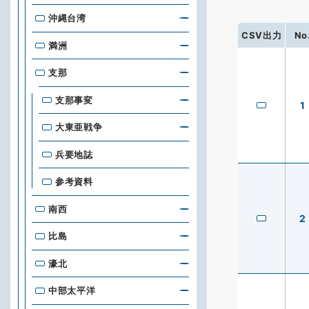
沖縄台湾
CSV出力
No
満洲
支那
支那事変
1
大東亜戦争
兵要地誌
参考資料
南西
2
比島
濠北
中部太平洋