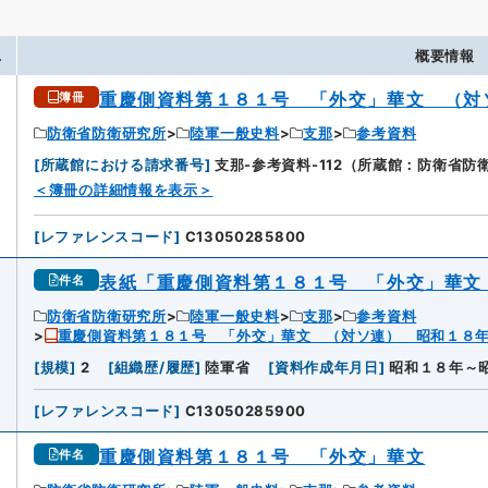
.
概要情報
重慶側資料第１８１号 「外交」華文 （対
簿冊
防衛省防衛研究所
陸軍一般史料
支那
参考資料
[
所蔵館における請求番号
]
支那-参考資料-112（所蔵館：防衛省防
＜簿冊の詳細情報を表示＞
[
レファレンスコード
]
C13050285800
表紙「重慶側資料第１８１号 「外交」華文
件名
防衛省防衛研究所
陸軍一般史料
支那
参考資料
重慶側資料第１８１号 「外交」華文 （対ソ連） 昭和１８
[
規模
]
2
[
組織歴/履歴
]
陸軍省
[
資料作成年月日
]
昭和１８年～
[
レファレンスコード
]
C13050285900
重慶側資料第１８１号 「外交」華文
件名