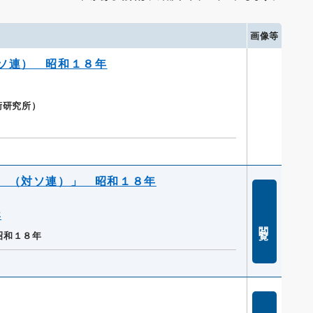
画像等
ソ連） 昭和１８年
衛研究所）
 （対ソ連）」 昭和１８年
年
閲覧
昭和１８年