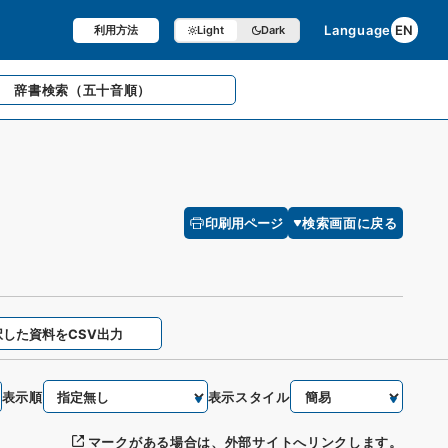
Language
EN
利用方法
Light
Dark
辞書検索
（五十音順）
印刷用ページ
検索画面に戻る
択した資料をCSV出力
表示順
表示スタイル
マークがある場合は、外部サイトへリンクします。