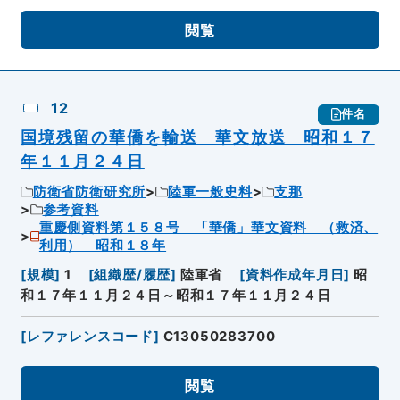
閲覧
12
件名
国境残留の華僑を輸送 華文放送 昭和１７
年１１月２４日
防衛省防衛研究所
陸軍一般史料
支那
参考資料
重慶側資料第１５８号 「華僑」華文資料 （救済、
利用） 昭和１８年
[
規模
]
1
[
組織歴/履歴
]
陸軍省
[
資料作成年月日
]
昭
和１７年１１月２４日～昭和１７年１１月２４日
[
レファレンスコード
]
C13050283700
閲覧