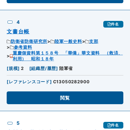
4
件名
文書台帳
防衛省防衛研究所
陸軍一般史料
支那
参考資料
重慶側資料第１５８号 「華僑」華文資料 （救済、
利用） 昭和１８年
[
規模
]
2
[
組織歴/履歴
]
陸軍省
[
レファレンスコード
]
C13050282900
閲覧
5
件名