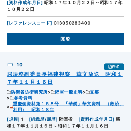
[
資料作成年月日
]
昭和１７年１０月２２日～昭和１７年
１０月２２日
[
レファレンスコード
]
C13050283400
閲覧
10
件名
屈賑務副委員長福建視察 華文放送 昭和１
７年１１月１６日
防衛省防衛研究所
陸軍一般史料
支那
参考資料
重慶側資料第１５８号 「華僑」華文資料 （救済、
利用） 昭和１８年
[
規模
]
1
[
組織歴/履歴
]
陸軍省
[
資料作成年月日
]
昭
和１７年１１月１６日～昭和１７年１１月１６日