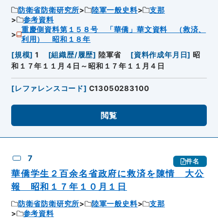
防衛省防衛研究所
陸軍一般史料
支那
参考資料
重慶側資料第１５８号 「華僑」華文資料 （救済、
利用） 昭和１８年
[
規模
]
1
[
組織歴/履歴
]
陸軍省
[
資料作成年月日
]
昭
和１７年１１月４日～昭和１７年１１月４日
[
レファレンスコード
]
C13050283100
閲覧
7
件名
華僑学生２百余名省政府に救済を陳情 大公
報 昭和１７年１０月１日
防衛省防衛研究所
陸軍一般史料
支那
参考資料