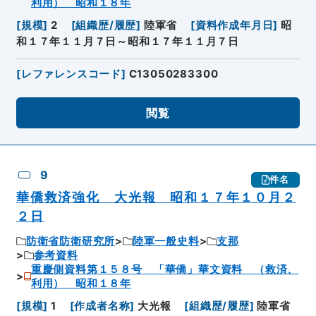
利用） 昭和１８年
[
規模
]
2
[
組織歴/履歴
]
陸軍省
[
資料作成年月日
]
昭
和１７年１１月７日～昭和１７年１１月７日
[
レファレンスコード
]
C13050283300
閲覧
9
件名
華僑救済強化 大光報 昭和１７年１０月２
２日
防衛省防衛研究所
陸軍一般史料
支那
参考資料
重慶側資料第１５８号 「華僑」華文資料 （救済、
利用） 昭和１８年
[
規模
]
1
[
作成者名称
]
大光報
[
組織歴/履歴
]
陸軍省