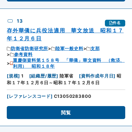
13
件名
存外華僑に兵役法適用 華文放送 昭和１７
年１２月６日
防衛省防衛研究所
陸軍一般史料
支那
参考資料
重慶側資料第１５８号 「華僑」華文資料 （救済、
利用） 昭和１８年
[
規模
]
1
[
組織歴/履歴
]
陸軍省
[
資料作成年月日
]
昭
和１７年１２月６日～昭和１７年１２月６日
[
レファレンスコード
]
C13050283800
閲覧