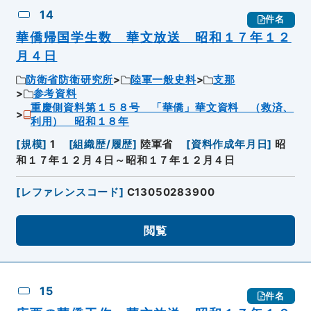
14
件名
華僑帰国学生数 華文放送 昭和１７年１２
月４日
防衛省防衛研究所
陸軍一般史料
支那
参考資料
重慶側資料第１５８号 「華僑」華文資料 （救済、
利用） 昭和１８年
[
規模
]
1
[
組織歴/履歴
]
陸軍省
[
資料作成年月日
]
昭
和１７年１２月４日～昭和１７年１２月４日
[
レファレンスコード
]
C13050283900
閲覧
15
件名