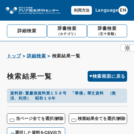
Language
EN
利用方法
辞書検索
辞書検索
詳細検索
（カテゴリ）
（五十音順）
トップ
詳細検索
検索結果一覧
検索結果一覧
検索画面に戻る
資料群
:
重慶側資料第１５８号 「華僑」華文資料 （救
済、利用） 昭和１８年
当ページ全てを選択/解除
検索結果全てを選択/解除
選択した資料をCSV出力