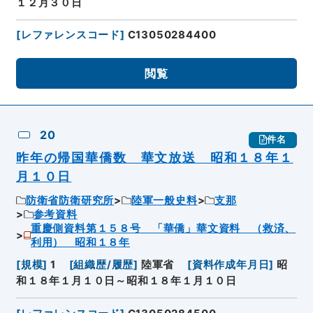
１２月３０日
[
レファレンスコード
]
C13050284400
閲覧
20
件名
昨年の帰国華僑数 華文放送 昭和１８年１
月１０日
防衛省防衛研究所
陸軍一般史料
支那
参考資料
重慶側資料第１５８号 「華僑」華文資料 （救済、
利用） 昭和１８年
[
規模
]
1
[
組織歴/履歴
]
陸軍省
[
資料作成年月日
]
昭
和１８年１月１０日～昭和１８年１月１０日