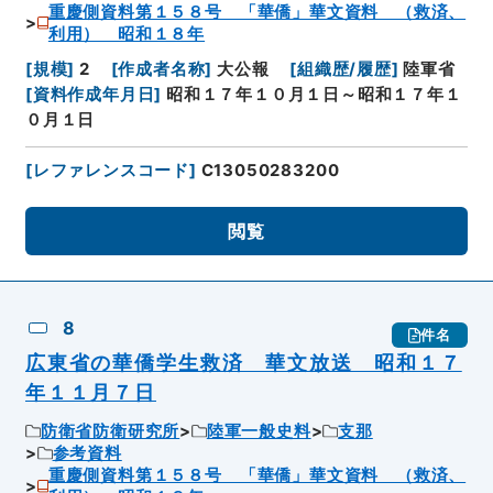
重慶側資料第１５８号 「華僑」華文資料 （救済、
利用） 昭和１８年
[
規模
]
2
[
作成者名称
]
大公報
[
組織歴/履歴
]
陸軍省
[
資料作成年月日
]
昭和１７年１０月１日～昭和１７年１
０月１日
[
レファレンスコード
]
C13050283200
閲覧
8
件名
広東省の華僑学生救済 華文放送 昭和１７
年１１月７日
防衛省防衛研究所
陸軍一般史料
支那
参考資料
重慶側資料第１５８号 「華僑」華文資料 （救済、