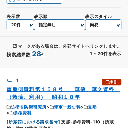
表示数
表示順
表示スタイル
マークがある場合は、外部サイトへリンクします。
28
1
~
20
件を表示
検索結果数
件
CSV出力
No.
概要情報
画像等
1
簿冊
重慶側資料第１５８号 「華僑」華文資料
（救済、利用） 昭和１８年
防衛省防衛研究所
陸軍一般史料
支那
参考資料
[
所蔵館における請求番号
]
支那-参考資料-110（所蔵