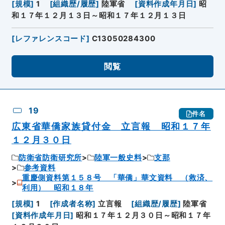
[
規模
]
1
[
組織歴/履歴
]
陸軍省
[
資料作成年月日
]
昭
和１７年１２月１３日～昭和１７年１２月１３日
[
レファレンスコード
]
C13050284300
閲覧
19
件名
広東省華僑家族貸付金 立言報 昭和１７年
１２月３０日
防衛省防衛研究所
陸軍一般史料
支那
参考資料
重慶側資料第１５８号 「華僑」華文資料 （救済、
利用） 昭和１８年
[
規模
]
1
[
作成者名称
]
立言報
[
組織歴/履歴
]
陸軍省
[
資料作成年月日
]
昭和１７年１２月３０日～昭和１７年