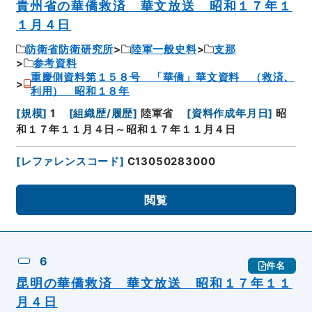
貴州省の華僑救済 華文放送 昭和１７年１
１月４日
防衛省防衛研究所
陸軍一般史料
支那
参考資料
重慶側資料第１５８号 「華僑」華文資料 （救済、
利用） 昭和１８年
[
規模
]
1
[
組織歴/履歴
]
陸軍省
[
資料作成年月日
]
昭
和１７年１１月４日～昭和１７年１１月４日
[
レファレンスコード
]
C13050283000
閲覧
6
件名
昆明の華僑救済 華文放送 昭和１７年１１
月４日