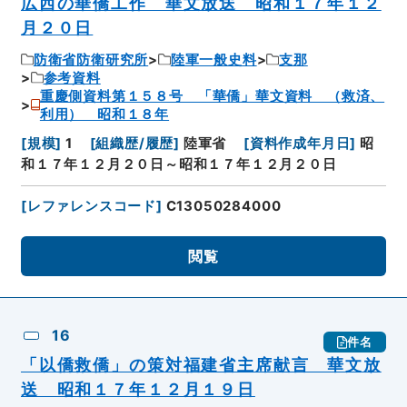
広西の華僑工作 華文放送 昭和１７年１２
月２０日
防衛省防衛研究所
陸軍一般史料
支那
参考資料
重慶側資料第１５８号 「華僑」華文資料 （救済、
利用） 昭和１８年
[
規模
]
1
[
組織歴/履歴
]
陸軍省
[
資料作成年月日
]
昭
和１７年１２月２０日～昭和１７年１２月２０日
[
レファレンスコード
]
C13050284000
閲覧
16
件名
「以僑救僑」の策対福建省主席献言 華文放
送 昭和１７年１２月１９日