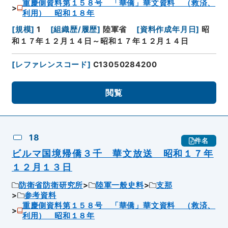
重慶側資料第１５８号 「華僑」華文資料 （救済、
利用） 昭和１８年
[
規模
]
1
[
組織歴/履歴
]
陸軍省
[
資料作成年月日
]
昭
和１７年１２月１４日～昭和１７年１２月１４日
[
レファレンスコード
]
C13050284200
閲覧
18
件名
ビルマ国境帰僑３千 華文放送 昭和１７年
１２月１３日
防衛省防衛研究所
陸軍一般史料
支那
参考資料
重慶側資料第１５８号 「華僑」華文資料 （救済、
利用） 昭和１８年