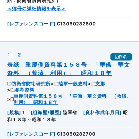
館：防衛省防衛研究所）
＜簿冊の詳細情報を表示＞
[
レファレンスコード
]
C13050282600
2
件名
表紙「重慶側資料第１５８号 「華僑」華文
資料 （救済、利用）」 昭和１８年
防衛省防衛研究所
陸軍一般史料
支那
参考資料
重慶側資料第１５８号 「華僑」華文資料 （救済、
利用） 昭和１８年
[
規模
]
1
[
組織歴/履歴
]
陸軍省
[
資料作成年月日
]
昭
和１８年～昭和１８年
[
レファレンスコード
]
C13050282700