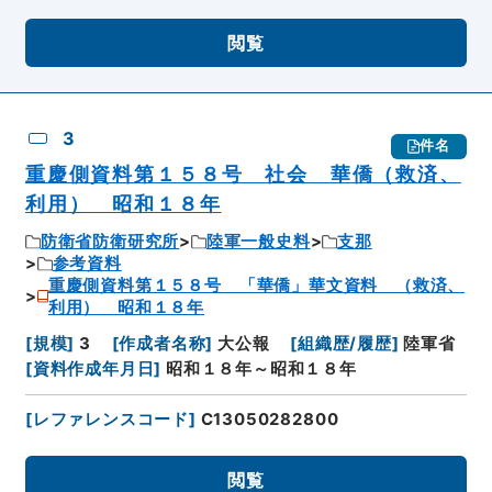
閲覧
3
件名
重慶側資料第１５８号 社会 華僑（救済、
利用） 昭和１８年
防衛省防衛研究所
陸軍一般史料
支那
参考資料
重慶側資料第１５８号 「華僑」華文資料 （救済、
利用） 昭和１８年
[
規模
]
3
[
作成者名称
]
大公報
[
組織歴/履歴
]
陸軍省
[
資料作成年月日
]
昭和１８年～昭和１８年
[
レファレンスコード
]
C13050282800
閲覧