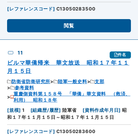
[
レファレンスコード
]
C13050283500
閲覧
11
件名
ビルマ華僑帰来 華文放送 昭和１７年１１
月１５日
防衛省防衛研究所
陸軍一般史料
支那
参考資料
重慶側資料第１５８号 「華僑」華文資料 （救済、
利用） 昭和１８年
[
規模
]
1
[
組織歴/履歴
]
陸軍省
[
資料作成年月日
]
昭
和１７年１１月１５日～昭和１７年１１月１５日
[
レファレンスコード
]
C13050283600