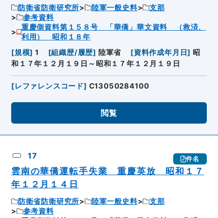
防衛省防衛研究所
陸軍一般史料
支那
参考資料
重慶側資料第１５８号 「華僑」華文資料 （救済、
利用） 昭和１８年
[
規模
]
1
[
組織歴/履歴
]
陸軍省
[
資料作成年月日
]
昭
和１７年１２月１９日～昭和１７年１２月１９日
[
レファレンスコード
]
C13050284100
閲覧
17
件名
雲南の華僑運転手失業 重慶英放 昭和１７
年１２月１４日
防衛省防衛研究所
陸軍一般史料
支那
参考資料