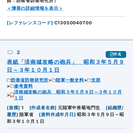
館：防衛省防衛研究所）
＜簿冊の詳細情報を表示＞
[
レファレンスコード
]
C13050040700
2
件名
表紙「済南城攻略の砲兵」 昭和３年５月９
日～３年１０月１日
防衛省防衛研究所
陸軍一般史料
支那
参考資料
済南城攻略の砲兵 昭和３年５月９日～３年１０月
１日
[
規模
]
1
[
作成者名称
]
元陸軍中将菊地門也
[
組織歴/
履歴
]
陸軍省
[
資料作成年月日
]
昭和３年５月９日～昭
和３年１０月１日