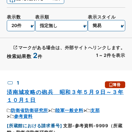
表示数
表示順
表示スタイル
マークがある場合は、外部サイトへリンクします。
2
1
~
2
件を表示
検索結果数
件
CSV出力
No.
概要情報
画像等
1
簿冊
済南城攻略の砲兵 昭和３年５月９日～３年
１０月１日
防衛省防衛研究所
陸軍一般史料
支那
参考資料
[
所蔵館における請求番号
]
支那-参考資料-9999（所蔵