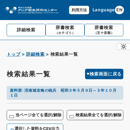
Language
EN
利用方法
辞書検索
辞書検索
詳細検索
（カテゴリ）
（五十音順）
トップ
詳細検索
検索結果一覧
検索結果一覧
検索画面に戻る
資料群
:
済南城攻略の砲兵 昭和３年５月９日～３年１０月
１日
当ページ全てを選択/解除
検索結果全てを選択/解除
選択した資料をCSV出力