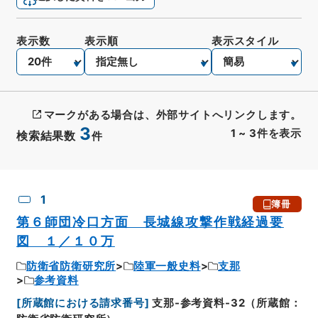
表示数
表示順
表示スタイル
マークがある場合は、外部サイトへリンクします。
3
1
~
3
件を表示
検索結果数
件
CSV出力
No.
概要情報
画像等
1
簿冊
第６師団冷口方面 長城線攻撃作戦経過要
図 １／１０万
防衛省防衛研究所
陸軍一般史料
支那
参考資料
[
所蔵館における請求番号
]
支那-参考資料-32（所蔵館：