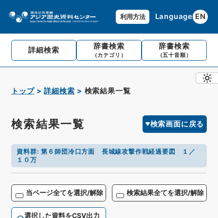
Language
EN
利用方法
辞書検索
辞書検索
詳細検索
（カテゴリ）
（五十音順）
トップ
詳細検索
検索結果一覧
検索結果一覧
検索画面に戻る
資料群
:
第６師団冷口方面 長城線攻撃作戦経過要図 １／
１０万
当ページ全てを選択/解除
検索結果全てを選択/解除
選択した資料をCSV出力