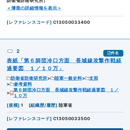
防衛省防衛研究所）
＜簿冊の詳細情報を表示＞
[
レファレンスコード
]
C13050033400
2
件名
表紙「第６師団冷口方面 長城線攻撃作戦経
過要図 １／１０万」
防衛省防衛研究所
陸軍一般史料
支那
参考資料
第６師団冷口方面 長城線攻撃作戦経過要図 １／
１０万
[
規模
]
1
[
組織歴/履歴
]
陸軍省
[
レファレンスコード
]
C13050033500