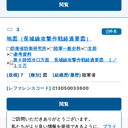
閲覧
3
件名
地図（長城線攻撃作戦経過要図）
防衛省防衛研究所
陸軍一般史料
支那
参考資料
第６師団冷口方面 長城線攻撃作戦経過要図 １／
１０万
[
規模
]
7
[
種別
]
図
[
組織歴/履歴
]
陸軍省
[
レファレンスコード
]
C13050033600
閲覧
ご訪問いただきありがとうございます。
私たちがより良い情報を提供できるように、
プライ