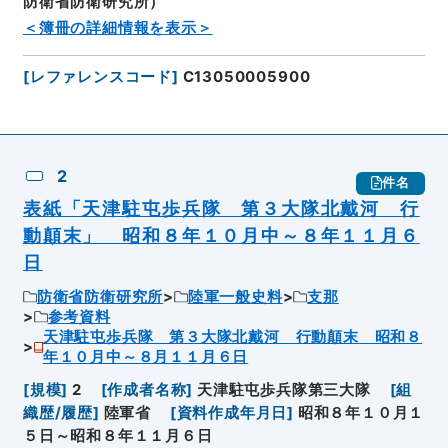
防衛省防衛研究所）
＜簿冊の詳細情報を表示＞
[
レファレンスコード
]
C13050005900
2
件名
表紙「天津駐屯歩兵隊 第３大隊北戴河 行
動顛末」 昭和８年１０月中～８年１１月６
日
防衛省防衛研究所
陸軍一般史料
支那
参考資料
天津駐屯歩兵隊 第３大隊北戴河 行動顛末 昭和８
年１０月中～８月１１月６日
[
規模
]
2
[
作成者名称
]
天津駐屯歩兵隊第三大隊
[
組
織歴/履歴
]
陸軍省
[
資料作成年月日
]
昭和８年１０月１
５日～昭和８年１１月６日