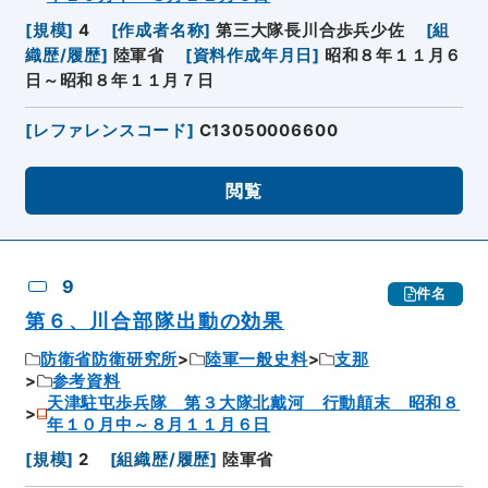
[
規模
]
4
[
作成者名称
]
第三大隊長川合歩兵少佐
[
組
織歴/履歴
]
陸軍省
[
資料作成年月日
]
昭和８年１１月６
日～昭和８年１１月７日
[
レファレンスコード
]
C13050006600
閲覧
9
件名
第６、川合部隊出動の効果
防衛省防衛研究所
陸軍一般史料
支那
参考資料
天津駐屯歩兵隊 第３大隊北戴河 行動顛末 昭和８
年１０月中～８月１１月６日
[
規模
]
2
[
組織歴/履歴
]
陸軍省