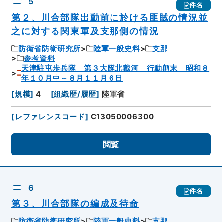
5
件名
第２、川合部隊出動前に於ける匪賊の情況並
之に対する関東軍及支那側の情況
防衛省防衛研究所
陸軍一般史料
支那
参考資料
天津駐屯歩兵隊 第３大隊北戴河 行動顛末 昭和８
年１０月中～８月１１月６日
[
規模
]
4
[
組織歴/履歴
]
陸軍省
[
レファレンスコード
]
C13050006300
閲覧
6
件名
第３、川合部隊の編成及待命
防衛省防衛研究所
陸軍一般史料
支那