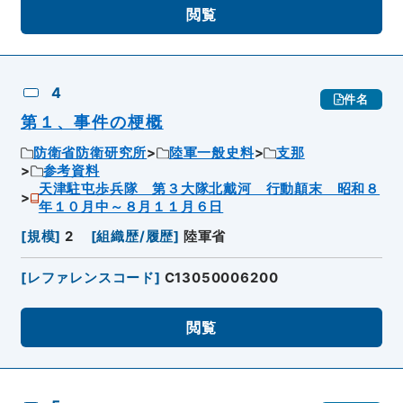
閲覧
4
件名
第１、事件の梗概
防衛省防衛研究所
陸軍一般史料
支那
参考資料
天津駐屯歩兵隊 第３大隊北戴河 行動顛末 昭和８
年１０月中～８月１１月６日
[
規模
]
2
[
組織歴/履歴
]
陸軍省
[
レファレンスコード
]
C13050006200
閲覧