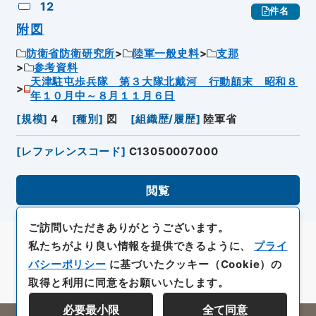
12
件名
附図
防衛省防衛研究所
陸軍一般史料
支那
参考資料
天津駐屯歩兵隊 第３大隊北戴河 行動顛末 昭和８
年１０月中～８月１１月６日
[
規模
]
4
[
種別
]
図
[
組織歴/履歴
]
陸軍省
[
レファレンスコード
]
C13050007000
閲覧
ご訪問いただきありがとうございます。
私たちがより良い情報を提供できるように、
プライ
バシーポリシー
に基づいたクッキー（Cookie）の
取得と利用に同意をお願いいたします。
必要最小限
全て同意