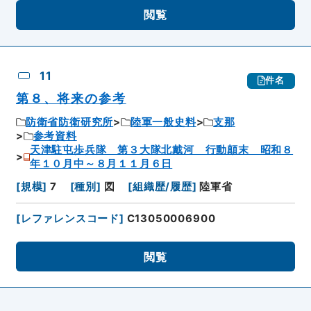
閲覧
11
件名
第８、将来の参考
防衛省防衛研究所
陸軍一般史料
支那
参考資料
天津駐屯歩兵隊 第３大隊北戴河 行動顛末 昭和８
年１０月中～８月１１月６日
[
規模
]
7
[
種別
]
図
[
組織歴/履歴
]
陸軍省
[
レファレンスコード
]
C13050006900
閲覧