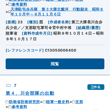
参考資料
天津駐屯歩兵隊 第３大隊北戴河 行動顛末 昭和８
年１０月中～８月１１月６日
[
規模
]
23
[
種別
]
図
[
作成者名称
]
第三大隊長川合歩
兵少佐／／支那駐屯軍司令官中村中将
[
組織歴/履歴
]
陸軍省
[
資料作成年月日
]
昭和８年１０月１４日～昭和
８年１０月１７日
[
レファレンスコード
]
C13050006400
閲覧
7
件名
第４、川合部隊の出動
防衛省防衛研究所
陸軍一般史料
支那
参考資料