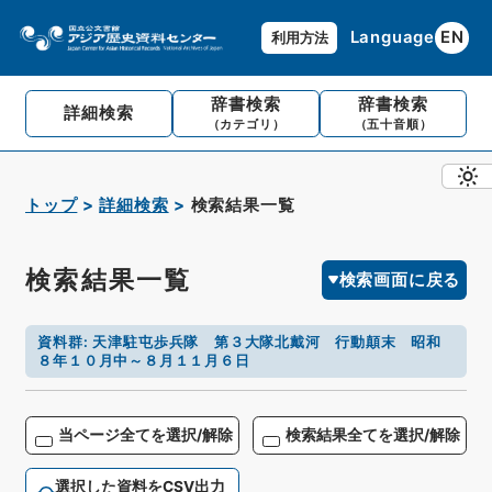
Language
EN
利用方法
辞書検索
辞書検索
詳細検索
（カテゴリ）
（五十音順）
トップ
詳細検索
検索結果一覧
検索結果一覧
検索画面に戻る
資料群
:
天津駐屯歩兵隊 第３大隊北戴河 行動顛末 昭和
８年１０月中～８月１１月６日
当ページ全てを選択/解除
検索結果全てを選択/解除
選択した資料をCSV出力