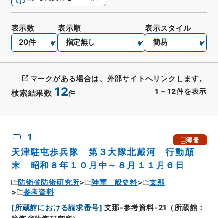
表示数
表示順
表示スタイル
マークがある場合は、外部サイトへリンクします。
12
1
~
12
件を表示
検索結果数
件
CSV出力
No.
概要情報
画像等
1
簿冊
天津駐屯歩兵隊 第３大隊北戴河 行動顛
末 昭和８年１０月中～８月１１月６日
防衛省防衛研究所
陸軍一般史料
支那
参考資料
[
所蔵館における請求番号
]
支那-参考資料-21（所蔵館：