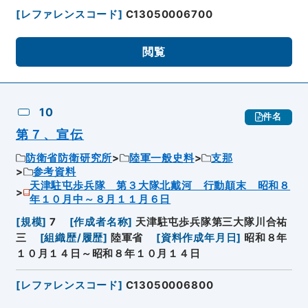
[
レファレンスコード
]
C13050006700
閲覧
10
件名
第７、宣伝
防衛省防衛研究所
陸軍一般史料
支那
参考資料
天津駐屯歩兵隊 第３大隊北戴河 行動顛末 昭和８
年１０月中～８月１１月６日
[
規模
]
7
[
作成者名称
]
天津駐屯歩兵隊第三大隊川合祐
三
[
組織歴/履歴
]
陸軍省
[
資料作成年月日
]
昭和８年
１０月１４日～昭和８年１０月１４日
[
レファレンスコード
]
C13050006800