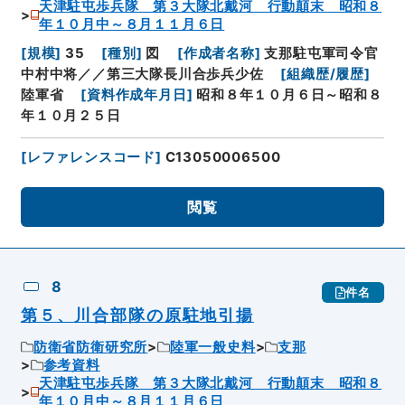
天津駐屯歩兵隊 第３大隊北戴河 行動顛末 昭和８
年１０月中～８月１１月６日
[
規模
]
35
[
種別
]
図
[
作成者名称
]
支那駐屯軍司令官
中村中将／／第三大隊長川合歩兵少佐
[
組織歴/履歴
]
陸軍省
[
資料作成年月日
]
昭和８年１０月６日～昭和８
年１０月２５日
[
レファレンスコード
]
C13050006500
閲覧
8
件名
第５、川合部隊の原駐地引揚
防衛省防衛研究所
陸軍一般史料
支那
参考資料
天津駐屯歩兵隊 第３大隊北戴河 行動顛末 昭和８
年１０月中～８月１１月６日