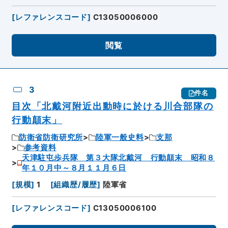
[
レファレンスコード
]
C13050006000
閲覧
3
件名
目次「北戴河附近出動時に於ける川合部隊の
行動顛末」
防衛省防衛研究所
陸軍一般史料
支那
参考資料
天津駐屯歩兵隊 第３大隊北戴河 行動顛末 昭和８
年１０月中～８月１１月６日
[
規模
]
1
[
組織歴/履歴
]
陸軍省
[
レファレンスコード
]
C13050006100