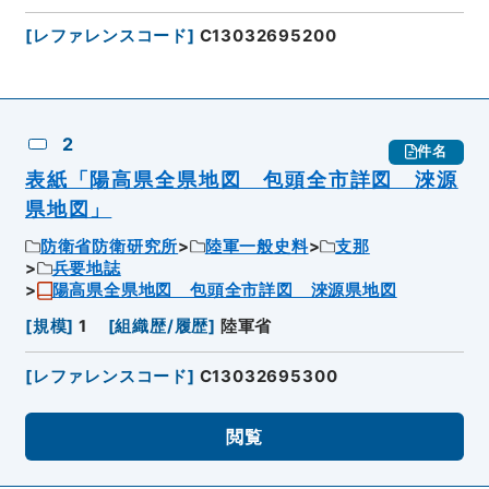
[
レファレンスコード
]
C13032695200
2
件名
表紙「陽高県全県地図 包頭全市詳図 淶源
県地図」
防衛省防衛研究所
陸軍一般史料
支那
兵要地誌
陽高県全県地図 包頭全市詳図 淶源県地図
[
規模
]
1
[
組織歴/履歴
]
陸軍省
[
レファレンスコード
]
C13032695300
閲覧