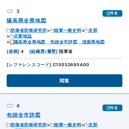
3
件名
陽高県全県地図
防衛省防衛研究所
陸軍一般史料
支那
兵要地誌
陽高県全県地図 包頭全市詳図 淶源県地図
[
規模
]
4
[
組織歴/履歴
]
陸軍省
[
レファレンスコード
]
C13032695400
閲覧
4
件名
包頭全市詳図
防衛省防衛研究所
陸軍一般史料
支那