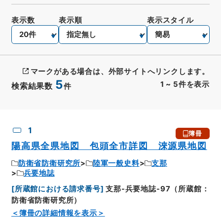
表示数
表示順
表示スタイル
マークがある場合は、外部サイトへリンクします。
5
1
~
5
件を表示
検索結果数
件
CSV出力
No.
概要情報
画像等
1
簿冊
陽高県全県地図 包頭全市詳図 淶源県地図
防衛省防衛研究所
陸軍一般史料
支那
兵要地誌
[
所蔵館における請求番号
]
支那-兵要地誌-97（所蔵館：
防衛省防衛研究所）
＜簿冊の詳細情報を表示＞