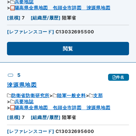
兵要地誌
陽高県全県地図 包頭全市詳図 淶源県地図
[
規模
]
7
[
組織歴/履歴
]
陸軍省
[
レファレンスコード
]
C13032695500
閲覧
5
件名
淶源県地図
防衛省防衛研究所
陸軍一般史料
支那
兵要地誌
陽高県全県地図 包頭全市詳図 淶源県地図
[
規模
]
7
[
組織歴/履歴
]
陸軍省
[
レファレンスコード
]
C13032695600