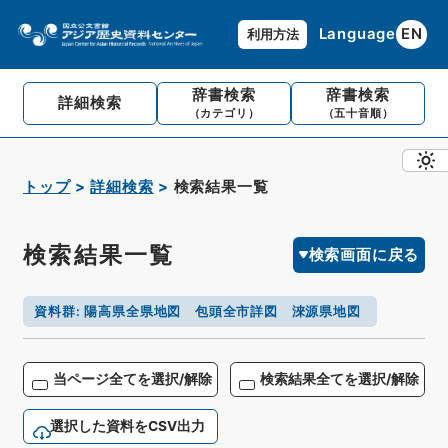
Language
EN
利用方法
辞書検索
辞書検索
詳細検索
（カテゴリ）
（五十音順）
トップ
詳細検索
検索結果一覧
検索結果一覧
検索画面に戻る
資料群
:
陽高県全県地図 包頭全市詳図 淶源県地図
当ページ全てを選択/解除
検索結果全てを選択/解除
選択した資料をCSV出力