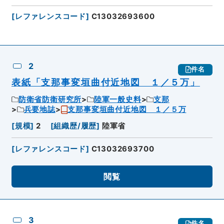
[
レファレンスコード
]
C13032693600
2
件名
表紙「支那事変垣曲付近地図 １／５万」
防衛省防衛研究所
陸軍一般史料
支那
兵要地誌
支那事変垣曲付近地図 １／５万
[
規模
]
2
[
組織歴/履歴
]
陸軍省
[
レファレンスコード
]
C13032693700
閲覧
3
件名