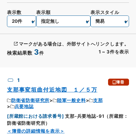
表示数
表示順
表示スタイル
マークがある場合は、外部サイトへリンクします。
3
1
~
3
件を表示
検索結果数
件
CSV出力
No.
概要情報
画像等
1
簿冊
支那事変垣曲付近地図 １／５万
防衛省防衛研究所
陸軍一般史料
支那
兵要地誌
[
所蔵館における請求番号
]
支那-兵要地誌-91（所蔵館：
防衛省防衛研究所）
＜簿冊の詳細情報を表示＞