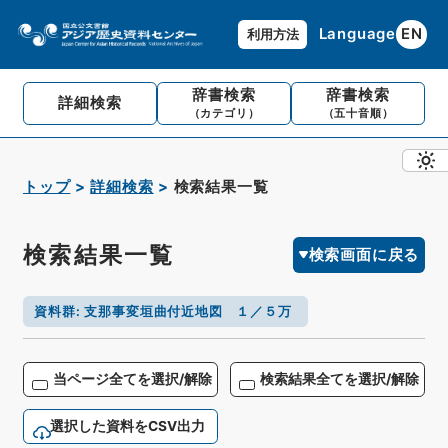
Language
EN
利用方法
辞書検索
辞書検索
詳細検索
（カテゴリ）
（五十音順）
トップ
詳細検索
検索結果一覧
検索結果一覧
検索画面に戻る
資料群
:
支那事変垣曲付近地図 １／５万
当ページ全てを選択/解除
検索結果全てを選択/解除
選択した資料をCSV出力