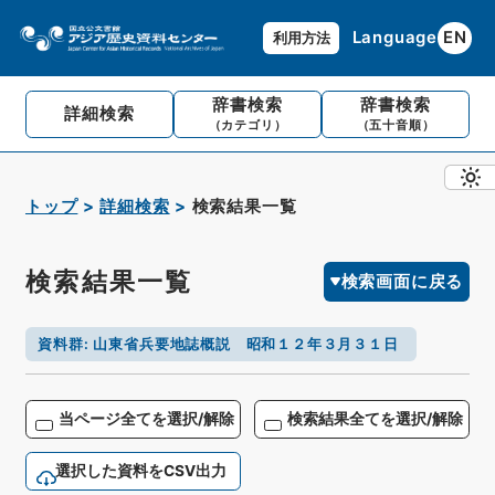
Language
EN
利用方法
辞書検索
辞書検索
詳細検索
（カテゴリ）
（五十音順）
トップ
詳細検索
検索結果一覧
検索結果一覧
検索画面に戻る
資料群
:
山東省兵要地誌概説 昭和１２年３月３１日
当ページ全てを選択/解除
検索結果全てを選択/解除
選択した資料をCSV出力