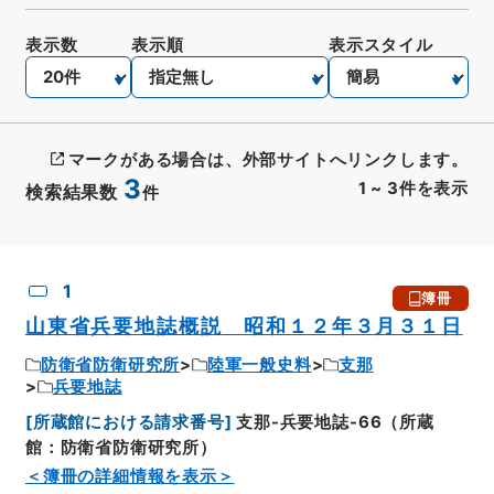
表示数
表示順
表示スタイル
マークがある場合は、外部サイトへリンクします。
3
1
~
3
件を表示
検索結果数
件
CSV出力
No.
概要情報
画像等
1
簿冊
山東省兵要地誌概説 昭和１２年３月３１日
防衛省防衛研究所
陸軍一般史料
支那
兵要地誌
[
所蔵館における請求番号
]
支那-兵要地誌-66（所蔵
館：防衛省防衛研究所）
＜簿冊の詳細情報を表示＞