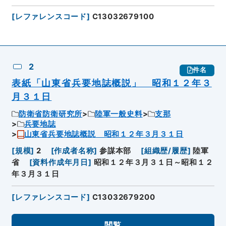
[
レファレンスコード
]
C13032679100
2
件名
表紙「山東省兵要地誌概説」 昭和１２年３
月３１日
防衛省防衛研究所
陸軍一般史料
支那
兵要地誌
山東省兵要地誌概説 昭和１２年３月３１日
[
規模
]
2
[
作成者名称
]
参謀本部
[
組織歴/履歴
]
陸軍
省
[
資料作成年月日
]
昭和１２年３月３１日～昭和１２
年３月３１日
[
レファレンスコード
]
C13032679200
閲覧