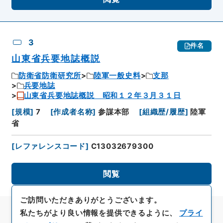
3
件名
山東省兵要地誌概説
防衛省防衛研究所
陸軍一般史料
支那
兵要地誌
山東省兵要地誌概説 昭和１２年３月３１日
[
規模
]
7
[
作成者名称
]
参謀本部
[
組織歴/履歴
]
陸軍
省
[
レファレンスコード
]
C13032679300
閲覧
ご訪問いただきありがとうございます。
私たちがより良い情報を提供できるように、
プライ