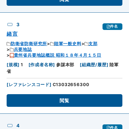
3
件名
緒言
防衛省防衛研究所
陸軍一般史料
支那
兵要地誌
貴州省兵要地誌概説 昭和１８年４月１５日
[
規模
]
1
[
作成者名称
]
参謀本部
[
組織歴/履歴
]
陸軍
省
[
レファレンスコード
]
C13032656300
閲覧
4
件名