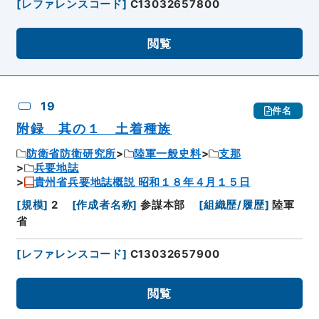
[
レファレンスコード
]
C13032657800
閲覧
19
件名
附録 其の１ 土着種族
防衛省防衛研究所
陸軍一般史料
支那
兵要地誌
貴州省兵要地誌概説 昭和１８年４月１５日
[
規模
]
2
[
作成者名称
]
参謀本部
[
組織歴/履歴
]
陸軍
省
[
レファレンスコード
]
C13032657900
閲覧