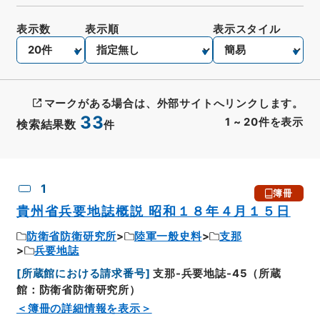
表示数
表示順
表示スタイル
マークがある場合は、外部サイトへリンクします。
33
1
~
20
件を表示
検索結果数
件
CSV出力
No.
概要情報
画像等
1
簿冊
貴州省兵要地誌概説 昭和１８年４月１５日
防衛省防衛研究所
陸軍一般史料
支那
兵要地誌
[
所蔵館における請求番号
]
支那-兵要地誌-45（所蔵
館：防衛省防衛研究所）
＜簿冊の詳細情報を表示＞