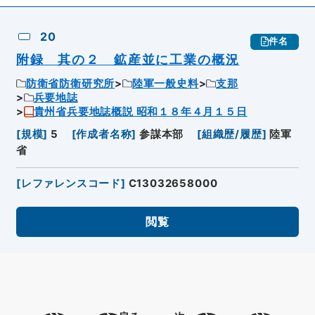
20
件名
附録 其の２ 鉱産並に工業の概況
防衛省防衛研究所
陸軍一般史料
支那
兵要地誌
貴州省兵要地誌概説 昭和１８年４月１５日
[
規模
]
5
[
作成者名称
]
参謀本部
[
組織歴/履歴
]
陸軍
省
[
レファレンスコード
]
C13032658000
閲覧