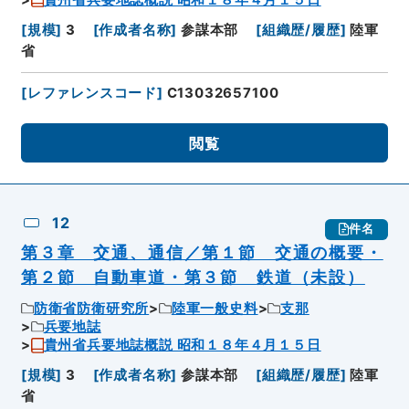
貴州省兵要地誌概説 昭和１８年４月１５日
[
規模
]
3
[
作成者名称
]
参謀本部
[
組織歴/履歴
]
陸軍
省
[
レファレンスコード
]
C13032657100
閲覧
12
件名
第３章 交通、通信／第１節 交通の概要・
第２節 自動車道・第３節 鉄道（未設）
防衛省防衛研究所
陸軍一般史料
支那
兵要地誌
貴州省兵要地誌概説 昭和１８年４月１５日
[
規模
]
3
[
作成者名称
]
参謀本部
[
組織歴/履歴
]
陸軍
省