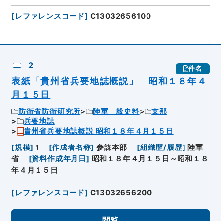
[
レファレンスコード
]
C13032656100
2
件名
表紙「貴州省兵要地誌概説」 昭和１８年４
月１５日
防衛省防衛研究所
陸軍一般史料
支那
兵要地誌
貴州省兵要地誌概説 昭和１８年４月１５日
[
規模
]
1
[
作成者名称
]
参謀本部
[
組織歴/履歴
]
陸軍
省
[
資料作成年月日
]
昭和１８年４月１５日～昭和１８
年４月１５日
[
レファレンスコード
]
C13032656200
閲覧