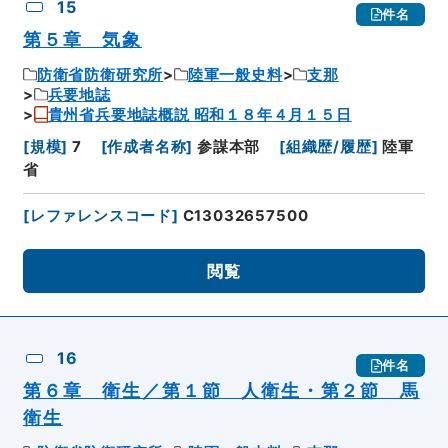
15
件名
第５章 気象
防衛省防衛研究所
陸軍一般史料
支那
兵要地誌
貴州省兵要地誌概説 昭和１８年４月１５日
[
規模
]
7
[
作成者名称
]
参謀本部
[
組織歴/履歴
]
陸軍
省
[
レファレンスコード
]
C13032657500
閲覧
16
件名
第６章 衛生／第１節 人衛生・第２節 馬
衛生