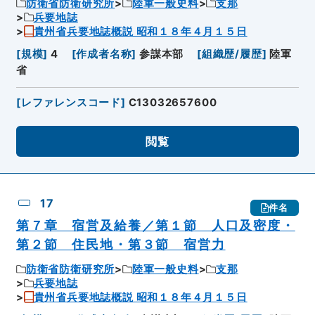
防衛省防衛研究所
陸軍一般史料
支那
兵要地誌
貴州省兵要地誌概説 昭和１８年４月１５日
[
規模
]
4
[
作成者名称
]
参謀本部
[
組織歴/履歴
]
陸軍
省
[
レファレンスコード
]
C13032657600
閲覧
17
件名
第７章 宿営及給養／第１節 人口及密度・
第２節 住民地・第３節 宿営力
防衛省防衛研究所
陸軍一般史料
支那
兵要地誌
貴州省兵要地誌概説 昭和１８年４月１５日