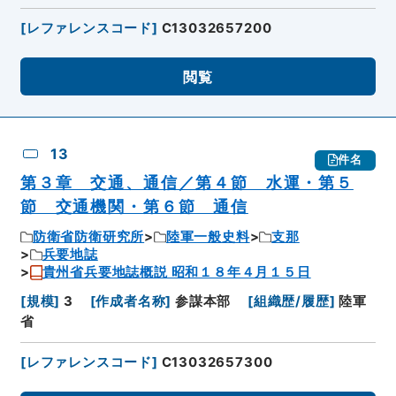
[
レファレンスコード
]
C13032657200
閲覧
13
件名
第３章 交通、通信／第４節 水運・第５
節 交通機関・第６節 通信
防衛省防衛研究所
陸軍一般史料
支那
兵要地誌
貴州省兵要地誌概説 昭和１８年４月１５日
[
規模
]
3
[
作成者名称
]
参謀本部
[
組織歴/履歴
]
陸軍
省
[
レファレンスコード
]
C13032657300