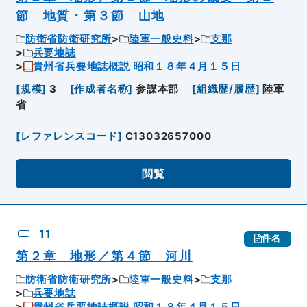
節 地質・第３節 山地
防衛省防衛研究所
陸軍一般史料
支那
兵要地誌
貴州省兵要地誌概説 昭和１８年４月１５日
[
規模
]
3
[
作成者名称
]
参謀本部
[
組織歴/履歴
]
陸軍
省
[
レファレンスコード
]
C13032657000
閲覧
11
件名
第２章 地形／第４節 河川
防衛省防衛研究所
陸軍一般史料
支那
兵要地誌