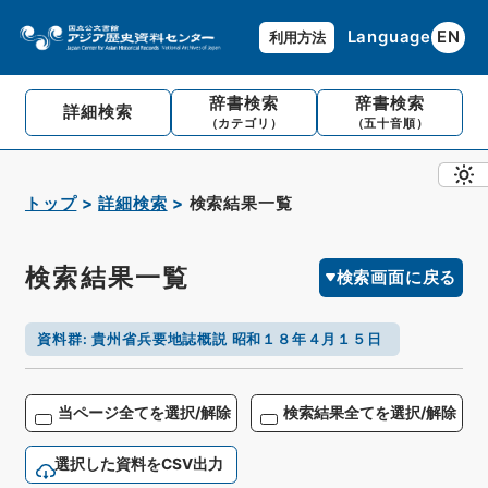
Language
EN
利用方法
辞書検索
辞書検索
詳細検索
（カテゴリ）
（五十音順）
トップ
詳細検索
検索結果一覧
検索結果一覧
検索画面に戻る
資料群
:
貴州省兵要地誌概説 昭和１８年４月１５日
当ページ全てを選択/解除
検索結果全てを選択/解除
選択した資料をCSV出力