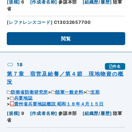
[
規模
]
6
[
作成者名称
]
参謀本部
[
組織歴/履歴
]
陸軍
省
[
レファレンスコード
]
C13032657700
閲覧
18
件名
第７章 宿営及給養／第４節 現地物資の概
況
防衛省防衛研究所
陸軍一般史料
支那
兵要地誌
貴州省兵要地誌概説 昭和１８年４月１５日
[
規模
]
9
[
作成者名称
]
参謀本部
[
組織歴/履歴
]
陸軍
省