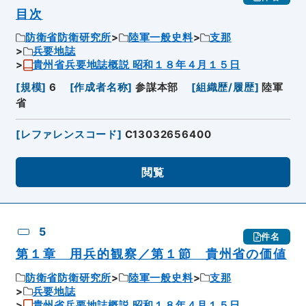
目次
防衛省防衛研究所
陸軍一般史料
支那
兵要地誌
貴州省兵要地誌概説 昭和１８年４月１５日
[
規模
]
6
[
作成者名称
]
参謀本部
[
組織歴/履歴
]
陸軍
省
[
レファレンスコード
]
C13032656400
閲覧
5
件名
第１章 用兵的観察／第１節 貴州省の価値
防衛省防衛研究所
陸軍一般史料
支那
兵要地誌
貴州省兵要地誌概説 昭和１８年４月１５日