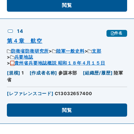
閲覧
14
件名
第４章 航空
防衛省防衛研究所
陸軍一般史料
支那
兵要地誌
貴州省兵要地誌概説 昭和１８年４月１５日
[
規模
]
1
[
作成者名称
]
参謀本部
[
組織歴/履歴
]
陸軍
省
[
レファレンスコード
]
C13032657400
閲覧