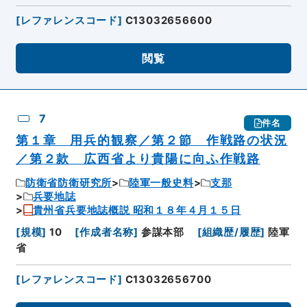
[
レファレンスコード
]
C13032656600
閲覧
7
件名
第１章 用兵的観察／第２節 作戦路の状況
／第２款 広西省より貴陽に向ふ作戦路
防衛省防衛研究所
陸軍一般史料
支那
兵要地誌
貴州省兵要地誌概説 昭和１８年４月１５日
[
規模
]
10
[
作成者名称
]
参謀本部
[
組織歴/履歴
]
陸軍
省
[
レファレンスコード
]
C13032656700