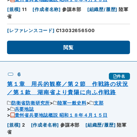
[
規模
]
11
[
作成者名称
]
参謀本部
[
組織歴/履歴
]
陸軍
省
[
レファレンスコード
]
C13032656500
閲覧
6
件名
第１章 用兵的観察／第２節 作戦路の状況
／第１款 湖南省より貴陽に向ふ作戦路
防衛省防衛研究所
陸軍一般史料
支那
兵要地誌
貴州省兵要地誌概説 昭和１８年４月１５日
[
規模
]
2
[
作成者名称
]
参謀本部
[
組織歴/履歴
]
陸軍
省