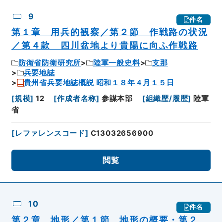
9
件名
第１章 用兵的観察／第２節 作戦路の状況
／第４款 四川盆地より貴陽に向ふ作戦路
防衛省防衛研究所
陸軍一般史料
支那
兵要地誌
貴州省兵要地誌概説 昭和１８年４月１５日
[
規模
]
12
[
作成者名称
]
参謀本部
[
組織歴/履歴
]
陸軍
省
[
レファレンスコード
]
C13032656900
閲覧
10
件名
第２章 地形／第１節 地形の概要・第２