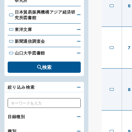
研究所
6
日本貿易振興機構アジア経済研
日本貿易振興機構アジア経済研究所図書館
究所図書館
東洋文庫
東洋文庫
新聞通信調査会
新聞通信調査会
7
山口大学図書館
山口大学図書館
検索
絞り込み検索
8
キーワード
目録種別
種別
9