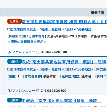
.
概要情報
南支那兵要地誌軍用資源 概説 昭和８年１０
簿冊
防衛省防衛研究所
陸軍一般史料
支那
兵要地誌
[
所蔵館における請求番号
]
支那-兵要地誌-29（所蔵館：防衛省防
＜簿冊の詳細情報を表示＞
[
レファレンスコード
]
C13032620000
表紙｢南支那兵要地誌軍用資源 概説｣ 昭
件名
防衛省防衛研究所
陸軍一般史料
支那
兵要地誌
南支那
[
規模
]
1
[
作成者名称
]
参謀本部
[
組織歴/履歴
]
陸軍省
[
資料作
日
[
レファレンスコード
]
C13032620100
中表紙「南支那兵要地誌軍用資源 概説」
件名