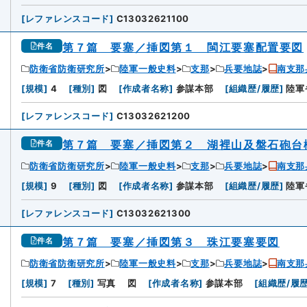
[
レファレンスコード
]
C13032621100
第７篇 要塞／挿図第１ 閩江要塞配置要図
件名
防衛省防衛研究所
陸軍一般史料
支那
兵要地誌
南支那
[
規模
]
4
[
種別
]
図
[
作成者名称
]
参謀本部
[
組織歴/履歴
]
陸軍
[
レファレンスコード
]
C13032621200
第７篇 要塞／挿図第２ 湖裡山及盤石砲台
件名
防衛省防衛研究所
陸軍一般史料
支那
兵要地誌
南支那
[
規模
]
9
[
種別
]
図
[
作成者名称
]
参謀本部
[
組織歴/履歴
]
陸軍
[
レファレンスコード
]
C13032621300
第７篇 要塞／挿図第３ 珠江要塞要図
件名
防衛省防衛研究所
陸軍一般史料
支那
兵要地誌
南支那
[
規模
]
7
[
種別
]
写真
図
[
作成者名称
]
参謀本部
[
組織歴/履