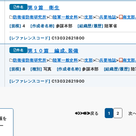
第９篇 衛生
件名
防衛省防衛研究所
陸軍一般史料
支那
兵要地誌
南支那
[
規模
]
4
[
作成者名称
]
参謀本部
[
組織歴/履歴
]
陸軍省
[
レファレンスコード
]
C13032621800
第１０篇 編成､装備
件名
防衛省防衛研究所
陸軍一般史料
支那
兵要地誌
南支那
0
[
規模
]
8
[
種別
]
写真
[
作成者名称
]
参謀本部
[
組織歴/履歴
]
陸
[
レファレンスコード
]
C13032621900
戻る
1
2
次
報を
ー