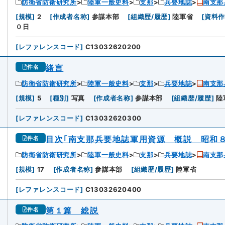
防衛省防衛研究所
陸軍一般史料
支那
兵要地誌
南支那
[
規模
]
2
[
作成者名称
]
参謀本部
[
組織歴/履歴
]
陸軍省
[
資料
０日
[
レファレンスコード
]
C13032620200
緒言
件名
防衛省防衛研究所
陸軍一般史料
支那
兵要地誌
南支那
[
規模
]
5
[
種別
]
写真
[
作成者名称
]
参謀本部
[
組織歴/履歴
]
陸
[
レファレンスコード
]
C13032620300
目次｢南支那兵要地誌軍用資源 概説 昭和
件名
防衛省防衛研究所
陸軍一般史料
支那
兵要地誌
南支那
[
規模
]
17
[
作成者名称
]
参謀本部
[
組織歴/履歴
]
陸軍省
[
レファレンスコード
]
C13032620400
第１篇 総説
件名