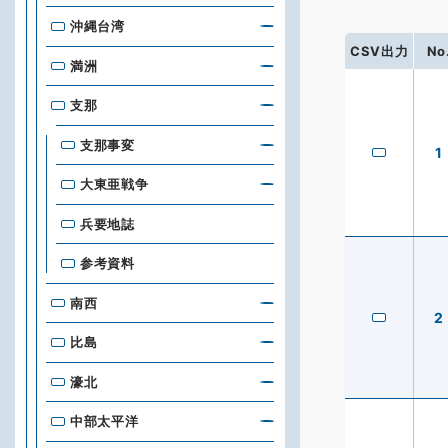
沖縄台湾
CSV出力
No
満洲
支那
支那事変
1
大東亜戦争
兵要地誌
参考資料
南西
2
比島
濠北
中部太平洋