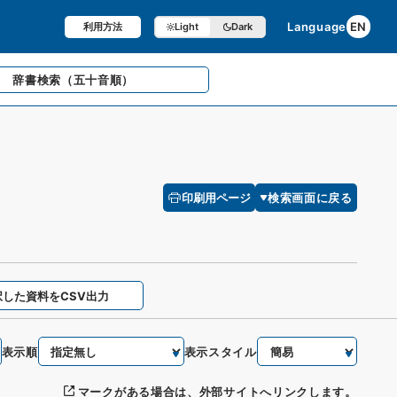
Language
EN
利用方法
Light
Dark
辞書検索
（五十音順）
印刷用ページ
検索画面に戻る
択した資料をCSV出力
表示順
表示スタイル
マークがある場合は、外部サイトへリンクします。