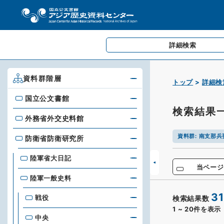
詳細検索
資料群階層
トップ
詳細検
国立公文書館
国立公文書館
検索結果
外務省外交史料館
外務省外交史料館
資料群
:
南支那兵
防衛省防衛研究所
防衛省防衛研究所
陸軍省大日記
当ページ
陸軍一般史料
31
戦役
検索結果数
1
~
20
件を表示
中央