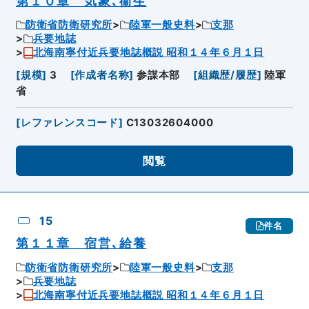
第１０章 気象､衞生
防衛省防衛研究所
陸軍一般史料
支那
兵要地誌
北海南寧付近兵要地誌概説 昭和１４年６月１日
[
規模
]
3
[
作成者名称
]
参謀本部
[
組織歴/履歴
]
陸軍
省
[
レファレンスコード
]
C13032604000
閲覧
15
件名
第１１章 宿営､給養
防衛省防衛研究所
陸軍一般史料
支那
兵要地誌
北海南寧付近兵要地誌概説 昭和１４年６月１日