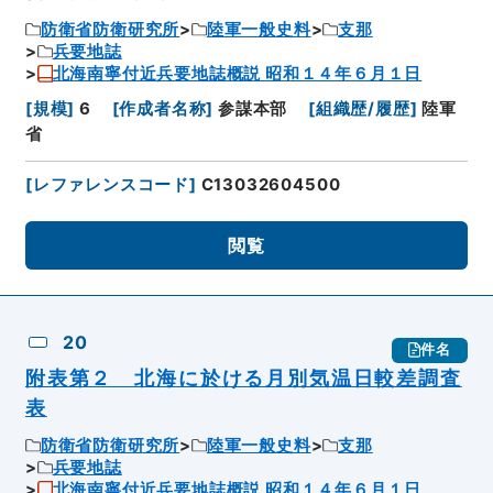
防衛省防衛研究所
陸軍一般史料
支那
兵要地誌
北海南寧付近兵要地誌概説 昭和１４年６月１日
[
規模
]
6
[
作成者名称
]
参謀本部
[
組織歴/履歴
]
陸軍
省
[
レファレンスコード
]
C13032604500
閲覧
20
件名
附表第２ 北海に於ける月別気温日較差調査
表
防衛省防衛研究所
陸軍一般史料
支那
兵要地誌
北海南寧付近兵要地誌概説 昭和１４年６月１日