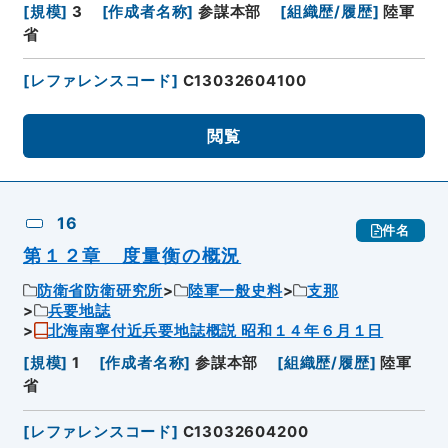
[
規模
]
3
[
作成者名称
]
参謀本部
[
組織歴/履歴
]
陸軍
省
[
レファレンスコード
]
C13032604100
閲覧
16
件名
第１２章 度量衡の概況
防衛省防衛研究所
陸軍一般史料
支那
兵要地誌
北海南寧付近兵要地誌概説 昭和１４年６月１日
[
規模
]
1
[
作成者名称
]
参謀本部
[
組織歴/履歴
]
陸軍
省
[
レファレンスコード
]
C13032604200