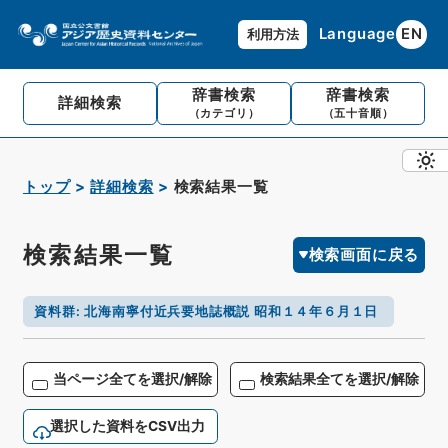
Language
EN
利用方法
辞書検索
辞書検索
詳細検索
（カテゴリ）
（五十音順）
トップ
詳細検索
検索結果一覧
検索結果一覧
検索画面に戻る
資料群
:
北海南寧付近兵要地誌概説 昭和１４年６月１日
当ページ全てを選択/解除
検索結果全てを選択/解除
選択した資料をCSV出力