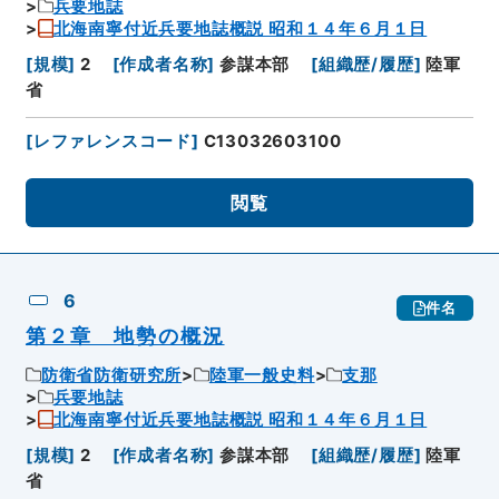
兵要地誌
北海南寧付近兵要地誌概説 昭和１４年６月１日
[
規模
]
2
[
作成者名称
]
参謀本部
[
組織歴/履歴
]
陸軍
省
[
レファレンスコード
]
C13032603100
閲覧
6
件名
第２章 地勢の概況
防衛省防衛研究所
陸軍一般史料
支那
兵要地誌
北海南寧付近兵要地誌概説 昭和１４年６月１日
[
規模
]
2
[
作成者名称
]
参謀本部
[
組織歴/履歴
]
陸軍
省