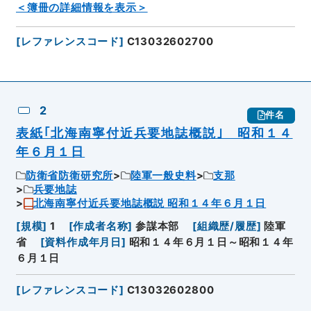
＜簿冊の詳細情報を表示＞
[
レファレンスコード
]
C13032602700
2
件名
表紙｢北海南寧付近兵要地誌概説｣ 昭和１４
年６月１日
防衛省防衛研究所
陸軍一般史料
支那
兵要地誌
北海南寧付近兵要地誌概説 昭和１４年６月１日
[
規模
]
1
[
作成者名称
]
参謀本部
[
組織歴/履歴
]
陸軍
省
[
資料作成年月日
]
昭和１４年６月１日～昭和１４年
６月１日
[
レファレンスコード
]
C13032602800