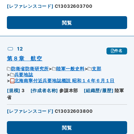
[
レファレンスコード
]
C13032603700
閲覧
12
件名
第８章 航空
防衛省防衛研究所
陸軍一般史料
支那
兵要地誌
北海南寧付近兵要地誌概説 昭和１４年６月１日
[
規模
]
3
[
作成者名称
]
参謀本部
[
組織歴/履歴
]
陸軍
省
[
レファレンスコード
]
C13032603800
閲覧