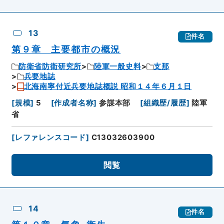
13
件名
第９章 主要都市の概況
防衛省防衛研究所
陸軍一般史料
支那
兵要地誌
北海南寧付近兵要地誌概説 昭和１４年６月１日
[
規模
]
5
[
作成者名称
]
参謀本部
[
組織歴/履歴
]
陸軍
省
[
レファレンスコード
]
C13032603900
閲覧
14
件名