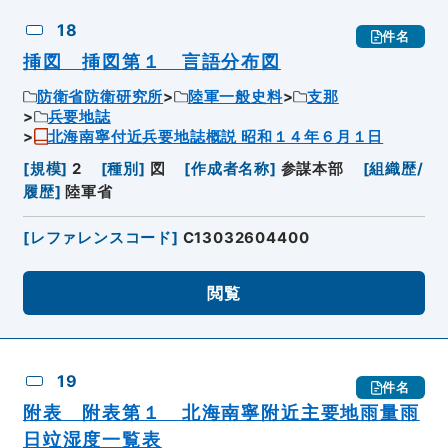
18
件名
挿図 挿図第１ 言語分布図
防衛省防衛研究所
陸軍一般史料
支那
兵要地誌
北海南寧付近兵要地誌概説 昭和１４年６月１日
[
規模
]
2
[
種別
]
図
[
作成者名称
]
参謀本部
[
組織歴/
履歴
]
陸軍省
[
レファレンスコード
]
C13032604400
閲覧
19
件名
附表 附表第１ 北海南寧附近主要地雨量雨
日竝湿度一覧表