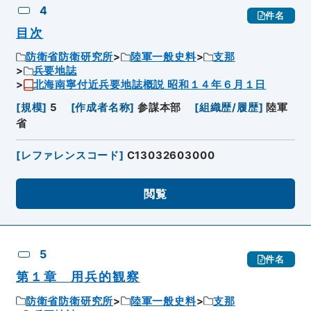
4
件名
目次
防衛省防衛研究所
陸軍一般史料
支那
兵要地誌
北海南寧付近兵要地誌概説 昭和１４年６月１日
[
規模
]
5
[
作成者名称
]
参謀本部
[
組織歴/履歴
]
陸軍
省
[
レファレンスコード
]
C13032603000
閲覧
5
件名
第１章 用兵的観察
防衛省防衛研究所
陸軍一般史料
支那