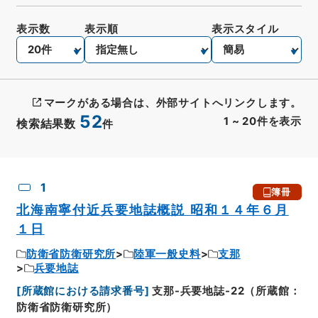
表示数
表示順
表示スタイル
マークがある場合は、外部サイトへリンクします。
52
1
~
20
件を表示
検索結果数
件
CSV出力
No.
概要情報
画像等
1
簿冊
北海南寧付近兵要地誌概説 昭和１４年６月
１日
防衛省防衛研究所
陸軍一般史料
支那
兵要地誌
[
所蔵館における請求番号
]
支那-兵要地誌-22（所蔵館：
防衛省防衛研究所）