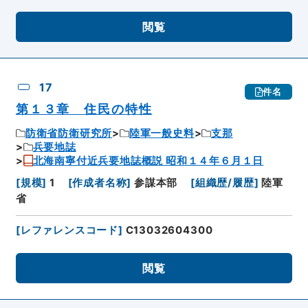
閲覧
17
件名
第１３章 住民の特性
防衛省防衛研究所
陸軍一般史料
支那
兵要地誌
北海南寧付近兵要地誌概説 昭和１４年６月１日
[
規模
]
1
[
作成者名称
]
参謀本部
[
組織歴/履歴
]
陸軍
省
[
レファレンスコード
]
C13032604300
閲覧