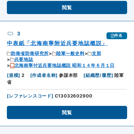
閲覧
3
件名
中表紙「北海南寧附近兵要地誌概説」
防衛省防衛研究所
陸軍一般史料
支那
兵要地誌
北海南寧付近兵要地誌概説 昭和１４年６月１日
[
規模
]
2
[
作成者名称
]
参謀本部
[
組織歴/履歴
]
陸軍
省
[
レファレンスコード
]
C13032602900
閲覧