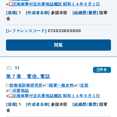
北海南寧付近兵要地誌概説 昭和１４年６月１日
[
規模
]
1
[
作成者名称
]
参謀本部
[
組織歴/履歴
]
陸軍
省
[
レファレンスコード
]
C13032603600
閲覧
11
件名
第７章 電信､電話
防衛省防衛研究所
陸軍一般史料
支那
兵要地誌
北海南寧付近兵要地誌概説 昭和１４年６月１日
[
規模
]
1
[
作成者名称
]
参謀本部
[
組織歴/履歴
]
陸軍
省