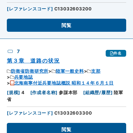
[
レファレンスコード
]
C13032603200
閲覧
7
件名
第３章 道路の状況
防衛省防衛研究所
陸軍一般史料
支那
兵要地誌
北海南寧付近兵要地誌概説 昭和１４年６月１日
[
規模
]
4
[
作成者名称
]
参謀本部
[
組織歴/履歴
]
陸軍
省
[
レファレンスコード
]
C13032603300
閲覧