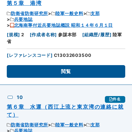
第５章 港湾
防衛省防衛研究所
陸軍一般史料
支那
兵要地誌
北海南寧付近兵要地誌概説 昭和１４年６月１日
[
規模
]
2
[
作成者名称
]
参謀本部
[
組織歴/履歴
]
陸軍
省
[
レファレンスコード
]
C13032603500
閲覧
10
件名
第６章 水運（西江上流と東京湾の連絡に就
て）
防衛省防衛研究所
陸軍一般史料
支那
兵要地誌