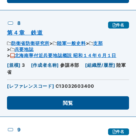
8
件名
第４章 鉄道
防衛省防衛研究所
陸軍一般史料
支那
兵要地誌
北海南寧付近兵要地誌概説 昭和１４年６月１日
[
規模
]
3
[
作成者名称
]
参謀本部
[
組織歴/履歴
]
陸軍
省
[
レファレンスコード
]
C13032603400
閲覧
9
件名