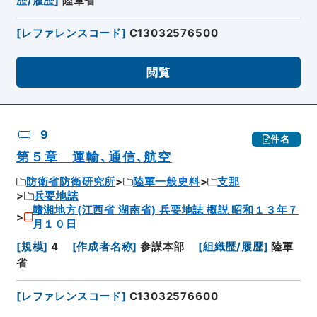
歴/履歴
]
陸軍省
[
レファレンスコード
]
C13032576500
閲覧
9
件名
第５章 運輸､通信､航空
防衛省防衛研究所
陸軍一般史料
支那
兵要地誌
贛湘地方(江西省 湖南省) 兵要地誌 概説 昭和１３年７
月１０日
[
規模
]
4
[
作成者名称
]
参謀本部
[
組織歴/履歴
]
陸軍
省
[
レファレンスコード
]
C13032576600