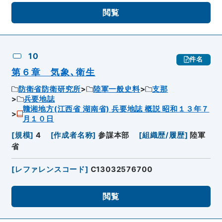
閲覧
10
件名
第６章 気象､衛生
防衛省防衛研究所
陸軍一般史料
支那
兵要地誌
贛湘地方(江西省 湖南省) 兵要地誌 概説 昭和１３年７
月１０日
[
規模
]
4
[
作成者名称
]
参謀本部
[
組織歴/履歴
]
陸軍
省
[
レファレンスコード
]
C13032576700
閲覧