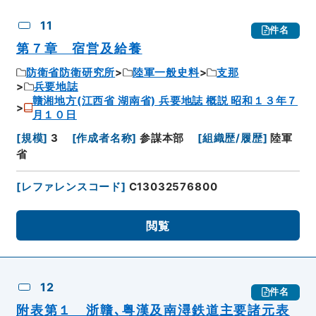
11
件名
第７章 宿営及給養
防衛省防衛研究所
陸軍一般史料
支那
兵要地誌
贛湘地方(江西省 湖南省) 兵要地誌 概説 昭和１３年７
月１０日
[
規模
]
3
[
作成者名称
]
参謀本部
[
組織歴/履歴
]
陸軍
省
[
レファレンスコード
]
C13032576800
閲覧
12
件名
附表第１ 浙贛､粤漢及南潯鉄道主要諸元表