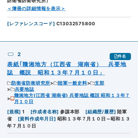
防衛省防衛研究所）
＜簿冊の詳細情報を表示＞
[
レファレンスコード
]
C13032575800
2
件名
表紙｢贛湘地方（江西省 湖南省） 兵要地
誌 概説 昭和１３年７月１０日」
防衛省防衛研究所
陸軍一般史料
支那
兵要地誌
贛湘地方(江西省 湖南省) 兵要地誌 概説 昭和１３年７
月１０日
[
規模
]
1
[
作成者名称
]
参謀本部
[
組織歴/履歴
]
陸軍
省
[
資料作成年月日
]
昭和１３年７月１０日～昭和１３
年７月１０日