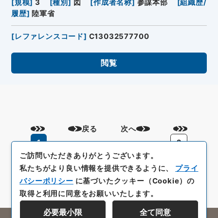
[
規模
]
3
[
種別
]
図
[
作成者名称
]
参謀本部
[
組織歴/
履歴
]
陸軍省
[
レファレンスコード
]
C13032577700
閲覧
戻る
次へ
1
2
ご訪問いただきありがとうございます。
私たちがより良い情報を提供できるように、
プライ
バシーポリシー
に基づいたクッキー（Cookie）の
取得と利用に同意をお願いいたします。
必要最小限
全て同意