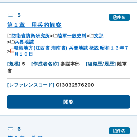
5
件名
第１章 用兵的観察
防衛省防衛研究所
陸軍一般史料
支那
兵要地誌
贛湘地方(江西省 湖南省) 兵要地誌 概説 昭和１３年７
月１０日
[
規模
]
5
[
作成者名称
]
参謀本部
[
組織歴/履歴
]
陸軍
省
[
レファレンスコード
]
C13032576200
閲覧
6
件名