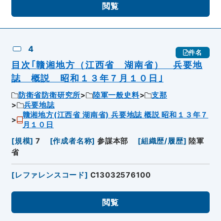
閲覧
4
件名
目次｢贛湘地方（江西省 湖南省） 兵要地
誌 概説 昭和１３年７月１０日｣
防衛省防衛研究所
陸軍一般史料
支那
兵要地誌
贛湘地方(江西省 湖南省) 兵要地誌 概説 昭和１３年７
月１０日
[
規模
]
7
[
作成者名称
]
参謀本部
[
組織歴/履歴
]
陸軍
省
[
レファレンスコード
]
C13032576100
閲覧