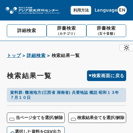
Language
EN
利用方法
辞書検索
辞書検索
詳細検索
（カテゴリ）
（五十音順）
トップ
詳細検索
検索結果一覧
検索結果一覧
検索画面に戻る
資料群
:
贛湘地方(江西省 湖南省) 兵要地誌 概説 昭和１３年
７月１０日
当ページ全てを選択/解除
検索結果全てを選択/解除
選択した資料をCSV出力