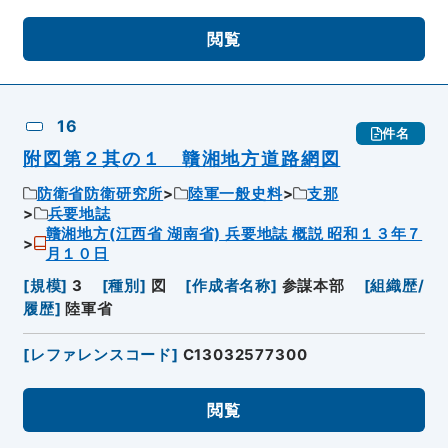
閲覧
16
件名
附図第２其の１ 贛湘地方道路網図
防衛省防衛研究所
陸軍一般史料
支那
兵要地誌
贛湘地方(江西省 湖南省) 兵要地誌 概説 昭和１３年７
月１０日
[
規模
]
3
[
種別
]
図
[
作成者名称
]
参謀本部
[
組織歴/
履歴
]
陸軍省
[
レファレンスコード
]
C13032577300
閲覧