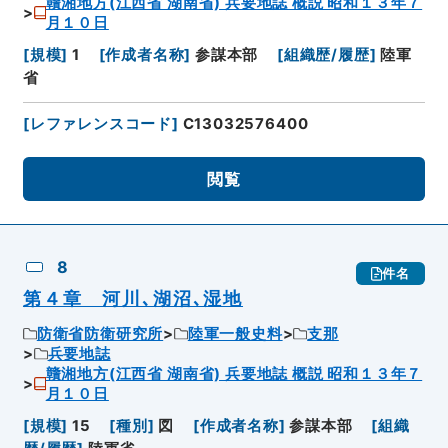
贛湘地方(江西省 湖南省) 兵要地誌 概説 昭和１３年７
月１０日
[
規模
]
1
[
作成者名称
]
参謀本部
[
組織歴/履歴
]
陸軍
省
[
レファレンスコード
]
C13032576400
閲覧
8
件名
第４章 河川､湖沼､湿地
防衛省防衛研究所
陸軍一般史料
支那
兵要地誌
贛湘地方(江西省 湖南省) 兵要地誌 概説 昭和１３年７
月１０日
[
規模
]
15
[
種別
]
図
[
作成者名称
]
参謀本部
[
組織