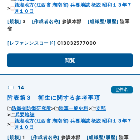
贛湘地方(江西省 湖南省) 兵要地誌 概説 昭和１３年７
月１０日
[
規模
]
3
[
作成者名称
]
参謀本部
[
組織歴/履歴
]
陸軍
省
[
レファレンスコード
]
C13032577000
閲覧
14
件名
附表第３ 衛生に関する参考事項
防衛省防衛研究所
陸軍一般史料
支那
兵要地誌
贛湘地方(江西省 湖南省) 兵要地誌 概説 昭和１３年７
月１０日
[
規模
]
1
[
作成者名称
]
参謀本部
[
組織歴/履歴
]
陸軍