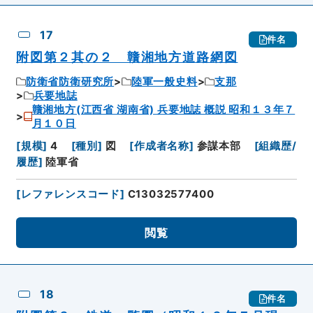
17
件名
附図第２其の２ 贛湘地方道路網図
防衛省防衛研究所
陸軍一般史料
支那
兵要地誌
贛湘地方(江西省 湖南省) 兵要地誌 概説 昭和１３年７
月１０日
[
規模
]
4
[
種別
]
図
[
作成者名称
]
参謀本部
[
組織歴/
履歴
]
陸軍省
[
レファレンスコード
]
C13032577400
閲覧
18
件名