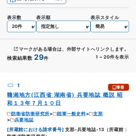
表示数
表示順
表示スタイル
マークがある場合は、外部サイトへリンクします。
29
1
~
20
件を表示
検索結果数
件
CSV出力
No.
概要情報
画像等
1
簿冊
贛湘地方(江西省 湖南省) 兵要地誌 概説 昭
和１３年７月１０日
防衛省防衛研究所
陸軍一般史料
支那
兵要地誌
[
所蔵館における請求番号
]
支那-兵要地誌-13（所蔵館：