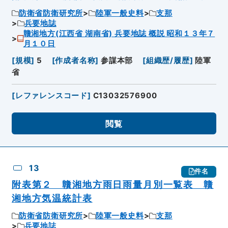
防衛省防衛研究所
陸軍一般史料
支那
兵要地誌
贛湘地方(江西省 湖南省) 兵要地誌 概説 昭和１３年７
月１０日
[
規模
]
5
[
作成者名称
]
参謀本部
[
組織歴/履歴
]
陸軍
省
[
レファレンスコード
]
C13032576900
閲覧
13
件名
附表第２ 贛湘地方雨日雨量月別一覧表 贛
湘地方気温統計表
防衛省防衛研究所
陸軍一般史料
支那
兵要地誌