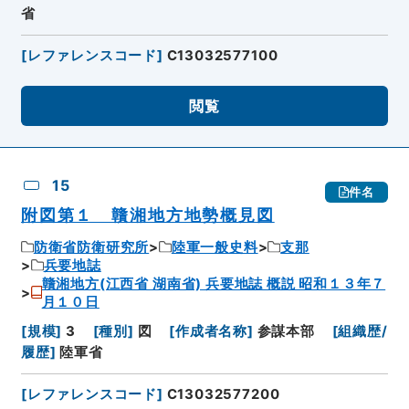
省
[
レファレンスコード
]
C13032577100
閲覧
15
件名
附図第１ 贛湘地方地勢概見図
防衛省防衛研究所
陸軍一般史料
支那
兵要地誌
贛湘地方(江西省 湖南省) 兵要地誌 概説 昭和１３年７
月１０日
[
規模
]
3
[
種別
]
図
[
作成者名称
]
参謀本部
[
組織歴/
履歴
]
陸軍省
[
レファレンスコード
]
C13032577200