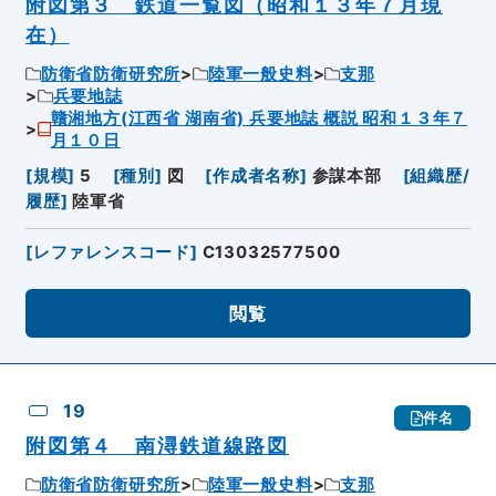
附図第３ 鉄道一覧図（昭和１３年７月現
在）
防衛省防衛研究所
陸軍一般史料
支那
兵要地誌
贛湘地方(江西省 湖南省) 兵要地誌 概説 昭和１３年７
月１０日
[
規模
]
5
[
種別
]
図
[
作成者名称
]
参謀本部
[
組織歴/
履歴
]
陸軍省
[
レファレンスコード
]
C13032577500
閲覧
19
件名
附図第４ 南潯鉄道線路図
防衛省防衛研究所
陸軍一般史料
支那