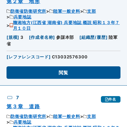
第２章 地形
防衛省防衛研究所
陸軍一般史料
支那
兵要地誌
贛湘地方(江西省 湖南省) 兵要地誌 概説 昭和１３年７
月１０日
[
規模
]
3
[
作成者名称
]
参謀本部
[
組織歴/履歴
]
陸軍
省
[
レファレンスコード
]
C13032576300
閲覧
7
件名
第３章 道路
防衛省防衛研究所
陸軍一般史料
支那
兵要地誌