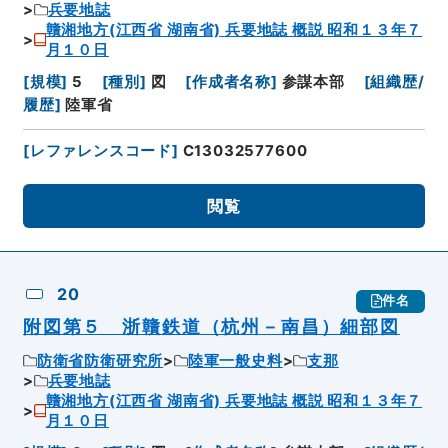
兵要地誌
贛湘地方(江西省 湖南省) 兵要地誌 概説 昭和１３年７
月１０日
[
規模
]
5
[
種別
]
図
[
作成者名称
]
参謀本部
[
組織歴/
履歴
]
陸軍省
[
レファレンスコード
]
C13032577600
閲覧
20
件名
附図第５ 浙贛鉄道（杭州－南昌）細部図
防衛省防衛研究所
陸軍一般史料
支那
兵要地誌
贛湘地方(江西省 湖南省) 兵要地誌 概説 昭和１３年７
月１０日