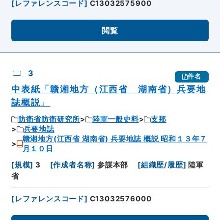
[
レファレンスコード
]
C13032575900
閲覧
3
件名
中表紙「贛湘地方（江西省 湖南省）兵要地
誌概説」
防衛省防衛研究所
陸軍一般史料
支那
兵要地誌
贛湘地方(江西省 湖南省) 兵要地誌 概説 昭和１３年７
月１０日
[
規模
]
3
[
作成者名称
]
参謀本部
[
組織歴/履歴
]
陸軍
省
[
レファレンスコード
]
C13032576000