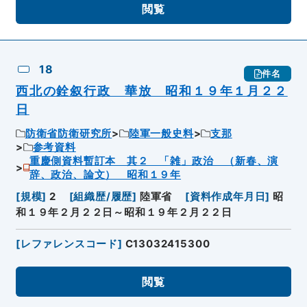
閲覧
18
件名
西北の銓叙行政 華放 昭和１９年１月２２
日
防衛省防衛研究所
陸軍一般史料
支那
参考資料
重慶側資料暫訂本 其２ 「雑」政治 （新春、演
辞、政治、論文） 昭和１９年
[
規模
]
2
[
組織歴/履歴
]
陸軍省
[
資料作成年月日
]
昭
和１９年２月２２日～昭和１９年２月２２日
[
レファレンスコード
]
C13032415300
閲覧