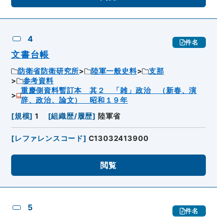
4
件名
文書台帳
防衛省防衛研究所
陸軍一般史料
支那
参考資料
重慶側資料暫訂本 其２ 「雑」政治 （新春、演
辞、政治、論文） 昭和１９年
[
規模
]
1
[
組織歴/履歴
]
陸軍省
[
レファレンスコード
]
C13032413900
閲覧
5
件名