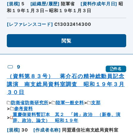
[
規模
]
5
[
組織歴/履歴
]
陸軍省
[
資料作成年月日
]
昭
和１９年１月３日～昭和１９年１月３日
[
レファレンスコード
]
C13032414300
閲覧
9
件名
（資料第８３号） 蒋介石の精神総動員記念
講演 南支総局資料室調査 昭和１９年３月
３０日
防衛省防衛研究所
陸軍一般史料
支那
参考資料
重慶側資料暫訂本 其２ 「雑」政治 （新春、演
辞、政治、論文） 昭和１９年
[
規模
]
30
[
作成者名称
]
同盟通信社南支総局資料室