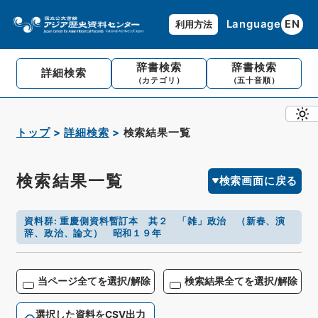
Language
EN
利用方法
辞書検索
辞書検索
詳細検索
（カテゴリ）
（五十音順）
トップ
詳細検索
検索結果一覧
検索結果一覧
検索画面に戻る
資料群
:
重慶側資料暫訂本 其２ 「雑」政治 （新春、演
辞、政治、論文） 昭和１９年
当ページ全てを選択/解除
検索結果全てを選択/解除
選択した資料をCSV出力