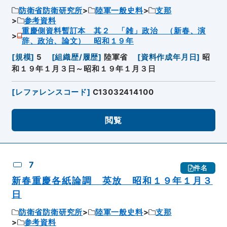
防衛省防衛研究所
陸軍一般史料
支那
参考資料
重慶側資料暫訂本 其２ 「雑」政治 （新春、演
辞、政治、論文） 昭和１９年
[
規模
]
5
[
組織歴/履歴
]
陸軍省
[
資料作成年月日
]
昭
和１９年１月３日～昭和１９年１月３日
[
レファレンスコード
]
C13032414100
閲覧
7
件名
新春重慶各紙論調 英放 昭和１９年１月３
日
防衛省防衛研究所
陸軍一般史料
支那
参考資料