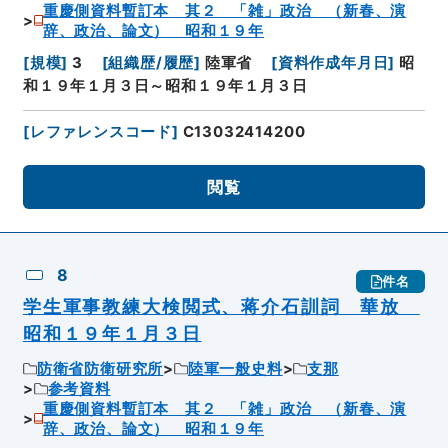
重慶側資料暫訂本 其２ 「雑」政治 （新春、演
辞、政治、論文） 昭和１９年
[
規模
]
3
[
組織歴/履歴
]
陸軍省
[
資料作成年月日
]
昭
和１９年１月３日～昭和１９年１月３日
[
レファレンスコード
]
C13032414200
閲覧
8
件名
学生軍事教練大検閲式、蒋介石訓詞 華放
昭和１９年１月３日
防衛省防衛研究所
陸軍一般史料
支那
参考資料
重慶側資料暫訂本 其２ 「雑」政治 （新春、演
辞、政治、論文） 昭和１９年