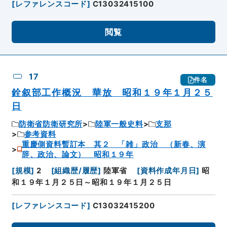
[
レファレンスコード
]
C13032415100
閲覧
17
件名
銓叙部工作概況 華放 昭和１９年１月２５
日
防衛省防衛研究所
陸軍一般史料
支那
参考資料
重慶側資料暫訂本 其２ 「雑」政治 （新春、演
辞、政治、論文） 昭和１９年
[
規模
]
2
[
組織歴/履歴
]
陸軍省
[
資料作成年月日
]
昭
和１９年１月２５日～昭和１９年１月２５日
[
レファレンスコード
]
C13032415200