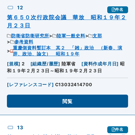
12
件名
第６５０次行政院会議 華放 昭和１９年２
月２３日
防衛省防衛研究所
陸軍一般史料
支那
参考資料
重慶側資料暫訂本 其２ 「雑」政治 （新春、演
辞、政治、論文） 昭和１９年
[
規模
]
2
[
組織歴/履歴
]
陸軍省
[
資料作成年月日
]
昭
和１９年２月２３日～昭和１９年２月２３日
[
レファレンスコード
]
C13032414700
閲覧
13
件名