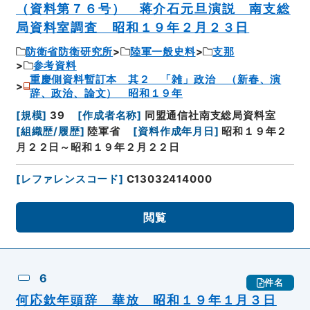
（資料第７６号） 蒋介石元旦演説 南支総
局資料室調査 昭和１９年２月２３日
防衛省防衛研究所
陸軍一般史料
支那
参考資料
重慶側資料暫訂本 其２ 「雑」政治 （新春、演
辞、政治、論文） 昭和１９年
[
規模
]
39
[
作成者名称
]
同盟通信社南支総局資料室
[
組織歴/履歴
]
陸軍省
[
資料作成年月日
]
昭和１９年２
月２２日～昭和１９年２月２２日
[
レファレンスコード
]
C13032414000
閲覧
6
件名
何応欽年頭辞 華放 昭和１９年１月３日