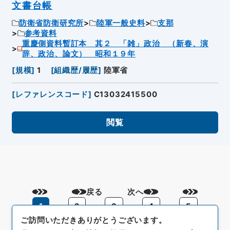
文書台帳
防衛省防衛研究所
陸軍一般史料
支那
参考資料
重慶側資料暫訂本 其２ 「雑」政治 （新春、演
辞、政治、論文） 昭和１９年
[
規模
]
1
[
組織歴/履歴
]
陸軍省
[
レファレンスコード
]
C13032415500
閲覧
戻る
次へ
1
2
3
4
5
ご訪問いただきありがとうございます。