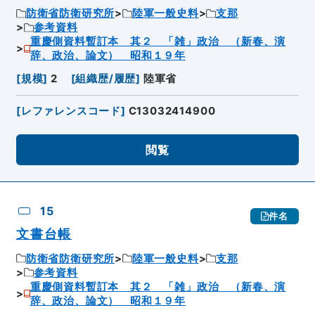
防衛省防衛研究所
陸軍一般史料
支那
参考資料
重慶側資料暫訂本 其２ 「雑」政治 （新春、演
辞、政治、論文） 昭和１９年
[
規模
]
2
[
組織歴/履歴
]
陸軍省
[
レファレンスコード
]
C13032414900
閲覧
15
件名
文書台帳
防衛省防衛研究所
陸軍一般史料
支那
参考資料
重慶側資料暫訂本 其２ 「雑」政治 （新春、演
辞、政治、論文） 昭和１９年