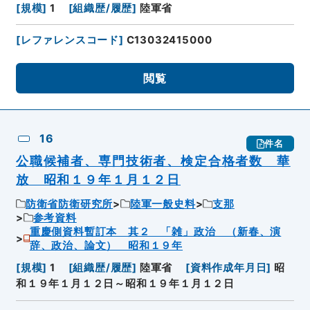
[
規模
]
1
[
組織歴/履歴
]
陸軍省
[
レファレンスコード
]
C13032415000
閲覧
16
件名
公職候補者、専門技術者、検定合格者数 華
放 昭和１９年１月１２日
防衛省防衛研究所
陸軍一般史料
支那
参考資料
重慶側資料暫訂本 其２ 「雑」政治 （新春、演
辞、政治、論文） 昭和１９年
[
規模
]
1
[
組織歴/履歴
]
陸軍省
[
資料作成年月日
]
昭
和１９年１月１２日～昭和１９年１月１２日