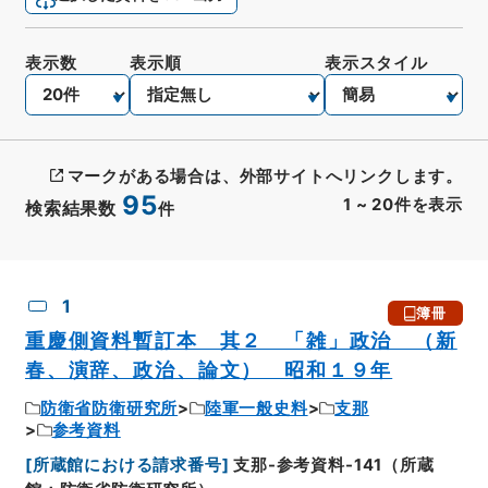
表示数
表示順
表示スタイル
マークがある場合は、外部サイトへリンクします。
95
1
~
20
件を表示
検索結果数
件
CSV出力
No.
概要情報
画像等
1
簿冊
重慶側資料暫訂本 其２ 「雑」政治 （新
春、演辞、政治、論文） 昭和１９年
防衛省防衛研究所
陸軍一般史料
支那
参考資料
[
所蔵館における請求番号
]
支那-参考資料-141（所蔵