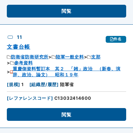
閲覧
11
件名
文書台帳
防衛省防衛研究所
陸軍一般史料
支那
参考資料
重慶側資料暫訂本 其２ 「雑」政治 （新春、演
辞、政治、論文） 昭和１９年
[
規模
]
1
[
組織歴/履歴
]
陸軍省
[
レファレンスコード
]
C13032414600
閲覧