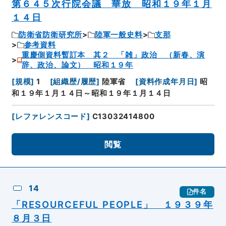
第６４５次行院会議 華放 昭和１９年１月
１４日
防衛省防衛研究所
陸軍一般史料
支那
参考資料
重慶側資料暫訂本 其２ 「雑」政治 （新春、演
辞、政治、論文） 昭和１９年
[
規模
]
1
[
組織歴/履歴
]
陸軍省
[
資料作成年月日
]
昭
和１９年１月１４日～昭和１９年１月１４日
[
レファレンスコード
]
C13032414800
閲覧
14
件名
「RESOURCEFUL PEOPLE」 １９３９年
８月３日