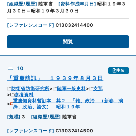
[
組織歴/履歴
]
陸軍省
[
資料作成年月日
]
昭和１９年３
月３０日～昭和１９年３月３０日
[
レファレンスコード
]
C13032414400
閲覧
10
件名
「重慶航訊」 １９３９年８月３日
防衛省防衛研究所
陸軍一般史料
支那
参考資料
重慶側資料暫訂本 其２ 「雑」政治 （新春、演
辞、政治、論文） 昭和１９年
[
規模
]
3
[
組織歴/履歴
]
陸軍省
[
レファレンスコード
]
C13032414500