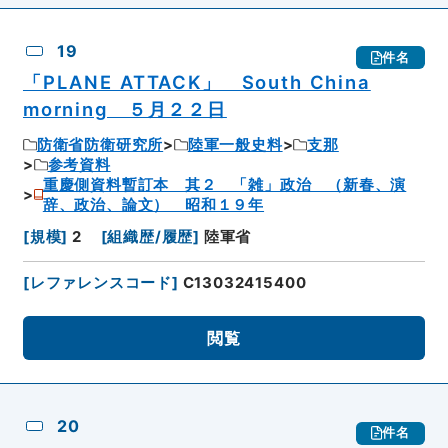
19
件名
「PLANE ATTACK」 South China
morning ５月２２日
防衛省防衛研究所
陸軍一般史料
支那
参考資料
重慶側資料暫訂本 其２ 「雑」政治 （新春、演
辞、政治、論文） 昭和１９年
[
規模
]
2
[
組織歴/履歴
]
陸軍省
[
レファレンスコード
]
C13032415400
閲覧
20
件名