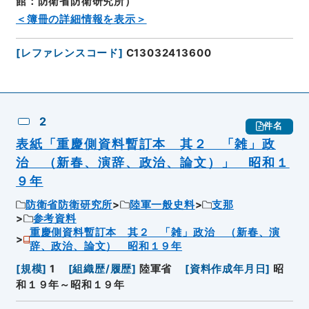
館：防衛省防衛研究所）
＜簿冊の詳細情報を表示＞
[
レファレンスコード
]
C13032413600
2
件名
表紙「重慶側資料暫訂本 其２ 「雑」政
治 （新春、演辞、政治、論文）」 昭和１
９年
防衛省防衛研究所
陸軍一般史料
支那
参考資料
重慶側資料暫訂本 其２ 「雑」政治 （新春、演
辞、政治、論文） 昭和１９年
[
規模
]
1
[
組織歴/履歴
]
陸軍省
[
資料作成年月日
]
昭
和１９年～昭和１９年