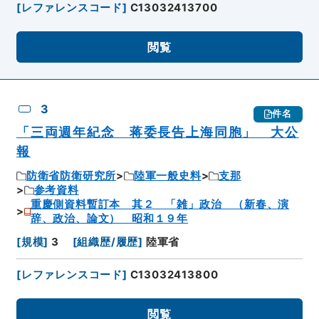
[
レファレンスコード
]
C13032413700
閲覧
3
件名
「三両週年紀念 蒋委長告上海同胞」 大公
報
防衛省防衛研究所
陸軍一般史料
支那
参考資料
重慶側資料暫訂本 其２ 「雑」政治 （新春、演
辞、政治、論文） 昭和１９年
[
規模
]
3
[
組織歴/履歴
]
陸軍省
[
レファレンスコード
]
C13032413800
閲覧