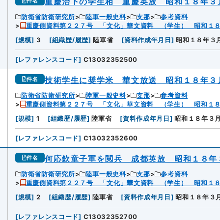
重慶治下の学生相 重慶英放 昭和１８年３
件名
防衛省防衛研究所
陸軍一般史料
支那
参考資料
重慶側資料第２２７号 「文化」華文資料 （学生） 昭和１
[
規模
]
3
[
組織歴/履歴
]
陸軍省
[
資料作成年月日
]
昭和１８年３
[
レファレンスコード
]
C13032352500
技術学生に奨学米 華文放送 昭和１８年３
件名
防衛省防衛研究所
陸軍一般史料
支那
参考資料
重慶側資料第２２７号 「文化」華文資料 （学生） 昭和１
[
規模
]
1
[
組織歴/履歴
]
陸軍省
[
資料作成年月日
]
昭和１８年３
[
レファレンスコード
]
C13032352600
何応欽童子軍を閲兵 成都英放 昭和１８年
件名
防衛省防衛研究所
陸軍一般史料
支那
参考資料
重慶側資料第２２７号 「文化」華文資料 （学生） 昭和１
[
規模
]
2
[
組織歴/履歴
]
陸軍省
[
資料作成年月日
]
昭和１８年３
[
レファレンスコード
]
C13032352700