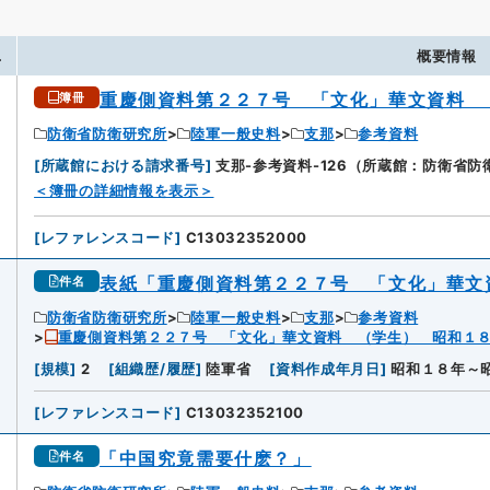
.
概要情報
重慶側資料第２２７号 「文化」華文資料 
簿冊
防衛省防衛研究所
陸軍一般史料
支那
参考資料
[
所蔵館における請求番号
]
支那-参考資料-126（所蔵館：防衛省防
＜簿冊の詳細情報を表示＞
[
レファレンスコード
]
C13032352000
表紙「重慶側資料第２２７号 「文化」華文
件名
防衛省防衛研究所
陸軍一般史料
支那
参考資料
重慶側資料第２２７号 「文化」華文資料 （学生） 昭和１
[
規模
]
2
[
組織歴/履歴
]
陸軍省
[
資料作成年月日
]
昭和１８年～
[
レファレンスコード
]
C13032352100
「中国究竟需要什麽？」
件名