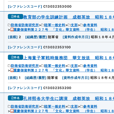
[
レファレンスコード
]
C13032353000
教育部の学生訓練計画 成都英放 昭和１８
件名
防衛省防衛研究所
陸軍一般史料
支那
参考資料
重慶側資料第２２７号 「文化」華文資料 （学生） 昭和１
[
規模
]
2
[
組織歴/履歴
]
陸軍省
[
資料作成年月日
]
昭和１８年４
[
レファレンスコード
]
C13032353100
上海童子軍戦時服務団 華文放送 昭和１８
件名
防衛省防衛研究所
陸軍一般史料
支那
参考資料
重慶側資料第２２７号 「文化」華文資料 （学生） 昭和１
[
規模
]
1
[
組織歴/履歴
]
陸軍省
[
資料作成年月日
]
昭和１８年４
[
レファレンスコード
]
C13032353200
孔祥熙各大学生に講演 成都英放 昭和１８
件名
防衛省防衛研究所
陸軍一般史料
支那
参考資料
重慶側資料第２２７号 「文化」華文資料 （学生） 昭和１