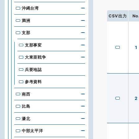
沖縄台湾
CSV出力
No
満洲
支那
支那事変
1
大東亜戦争
兵要地誌
参考資料
南西
2
比島
濠北
中部太平洋