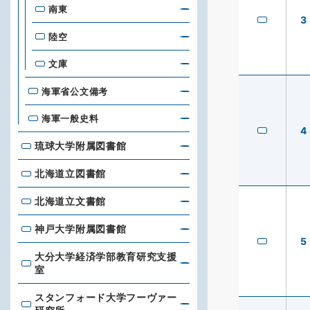
南東
3
陸空
文庫
海軍省公文備考
海軍一般史料
4
琉球大学附属図書館
琉球大学附属図書館
北海道立図書館
北海道立図書館
北海道立文書館
北海道立文書館
神戸大学附属図書館
神戸大学附属図書館
5
大分大学経済学部教育研究支援
大分大学経済学部教育研究支援室
室
スタンフォード大学フーヴァー
スタンフォード大学フーヴァー研究所