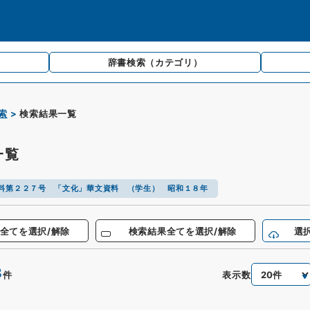
辞書検索
（カテゴリ）
索
検索結果一覧
一覧
料第２２７号 「文化」華文資料 （学生） 昭和１８年
全てを選択/解除
検索結果全てを選択/解除
選
3
表示数
件