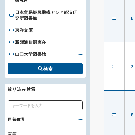
研究所
日本貿易振興機構アジア経済研
日本貿易振興機構アジア経済研究所図書館
究所図書館
6
東洋文庫
東洋文庫
新聞通信調査会
新聞通信調査会
山口大学図書館
山口大学図書館
7
検索
絞り込み検索
キーワード
8
目録種別
言語