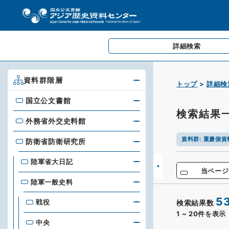
詳細検索
資料群階層
トップ
詳細検
国立公文書館
国立公文書館
検索結果
外務省外交史料館
外務省外交史料館
資料群
:
重慶側資
防衛省防衛研究所
防衛省防衛研究所
陸軍省大日記
当ページ
陸軍一般史料
5
戦役
検索結果数
1
~
20
件を表示
中央