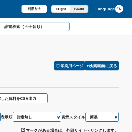
Language
EN
利用方法
Light
Dark
辞書検索
（五十音順）
印刷用ページ
検索画面に戻る
択した資料をCSV出力
表示順
表示スタイル
マークがある場合は、外部サイトへリンクします。