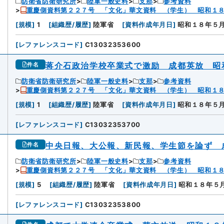
防衛省防衛研究所
陸軍一般史料
支那
参考資料
重慶側資料第２２７号 「文化」華文資料 （学生） 昭和１
[
規模
]
1
[
組織歴/履歴
]
陸軍省
[
資料作成年月日
]
昭和１８年５
[
レファレンスコード
]
C13032353600
蒋介石政治学校卒業式で激励 成都英放 昭
件名
防衛省防衛研究所
陸軍一般史料
支那
参考資料
重慶側資料第２２７号 「文化」華文資料 （学生） 昭和１
[
規模
]
1
[
組織歴/履歴
]
陸軍省
[
資料作成年月日
]
昭和１８年５
[
レファレンスコード
]
C13032353700
中央日報、大公報、新民報、学生節を論ず 
件名
防衛省防衛研究所
陸軍一般史料
支那
参考資料
重慶側資料第２２７号 「文化」華文資料 （学生） 昭和１
[
規模
]
5
[
組織歴/履歴
]
陸軍省
[
資料作成年月日
]
昭和１８年５
[
レファレンスコード
]
C13032353800