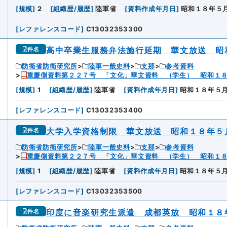
[
規模
]
2
[
組織歴/履歴
]
陸軍省
[
資料作成年月日
]
昭和１８年５
[
レファレンスコード
]
C13032353300
高中卒業生服務弁法施行延期 華文放送 昭
件名
防衛省防衛研究所
陸軍一般史料
支那
参考資料
重慶側資料第２２７号 「文化」華文資料 （学生） 昭和１
[
規模
]
1
[
組織歴/履歴
]
陸軍省
[
資料作成年月日
]
昭和１８年５
[
レファレンスコード
]
C13032353400
大学入学資格制限 華文放送 昭和１８年５
件名
防衛省防衛研究所
陸軍一般史料
支那
参考資料
重慶側資料第２２７号 「文化」華文資料 （学生） 昭和１
[
規模
]
1
[
組織歴/履歴
]
陸軍省
[
資料作成年月日
]
昭和１８年５
[
レファレンスコード
]
C13032353500
印度に音楽研究生派遣 成都英放 昭和１８
件名