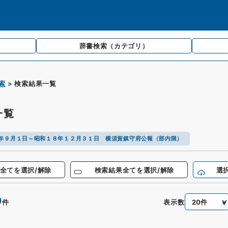
辞書検索
（カテゴリ）
索
検索結果一覧
一覧
年９月１日～昭和１８年１２月３１日 横須賀鎮守府公報（部内限）
全てを選択/解除
検索結果全てを選択/解除
選
0
表示数
件