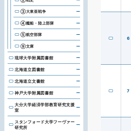
③大東亜戦争
④艦船・陸上部隊
⑤航空部隊
6
⑨文庫
琉球大学附属図書館
琉球大学附属図書館
北海道立図書館
北海道立図書館
北海道立文書館
北海道立文書館
7
神戸大学附属図書館
神戸大学附属図書館
大分大学経済学部教育研究支援
大分大学経済学部教育研究支援室
室
スタンフォード大学フーヴァー
スタンフォード大学フーヴァー研究所
研究所