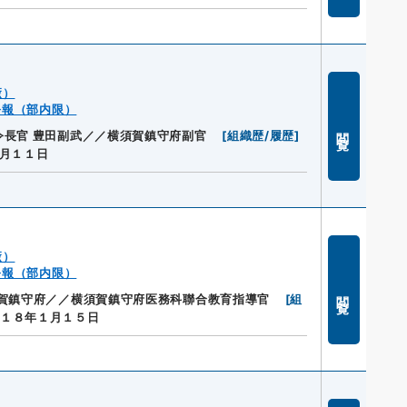
廠）
公報（部内限）
閲覧
長官 豊田副武／／横須賀鎮守府副官
[
組織歴/履歴
]
月１１日
廠）
公報（部内限）
閲覧
須賀鎮守府／／横須賀鎮守府医務科聯合教育指導官
[
組
１８年１月１５日