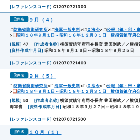
[
レファレンスコード
]
C12070721300
９月（４）
件名
防衛省防衛研究所
海軍一般史料
０法令
公報（鎮・部・
昭和１８年９月１日～昭和１８年１２月３１日 横須賀鎮守府
[
規模
]
47
[
作成者名称
]
横須賀鎮守府司令長官 豊田副武／／横須
[
資料作成年月日
]
昭和１８年９月１６日～昭和１８年９月２５日
[
レファレンスコード
]
C12070721400
９月（５）
件名
防衛省防衛研究所
海軍一般史料
０法令
公報（鎮・部・
昭和１８年９月１日～昭和１８年１２月３１日 横須賀鎮守府
[
規模
]
53
[
作成者名称
]
横須賀鎮守府司令長官 豊田副武／／横須
海軍省
[
資料作成年月日
]
昭和１８年９月２７日～昭和１８年１０
[
レファレンスコード
]
C12070721500
１０月（１）
件名