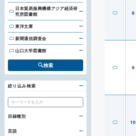
日本貿易振興機構アジア経済研
日本貿易振興機構アジア経済研究所図書館
8
究所図書館
東洋文庫
東洋文庫
新聞通信調査会
新聞通信調査会
山口大学図書館
山口大学図書館
検索
9
絞り込み検索
キーワード
目録種別
10
言語