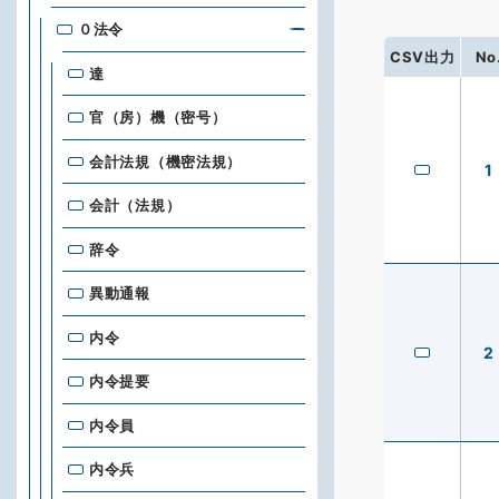
０法令
CSV出力
No
達
官（房）機（密号）
会計法規（機密法規）
1
会計（法規）
辞令
異動通報
内令
2
内令提要
内令員
内令兵