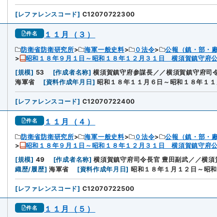
[
レファレンスコード
]
C12070722300
１１月（３）
件名
防衛省防衛研究所
海軍一般史料
０法令
公報（鎮・部・
昭和１８年９月１日～昭和１８年１２月３１日 横須賀鎮守府
[
規模
]
53
[
作成者名称
]
横須賀鎮守府参謀長／／横須賀鎮守府司令
海軍省
[
資料作成年月日
]
昭和１８年１１月６日～昭和１８年１１
[
レファレンスコード
]
C12070722400
１１月（４）
件名
防衛省防衛研究所
海軍一般史料
０法令
公報（鎮・部・
昭和１８年９月１日～昭和１８年１２月３１日 横須賀鎮守府
[
規模
]
49
[
作成者名称
]
横須賀鎮守府司令長官 豊田副武／／横
織歴/履歴
]
海軍省
[
資料作成年月日
]
昭和１８年１月１２日～昭和
[
レファレンスコード
]
C12070722500
１１月（５）
件名