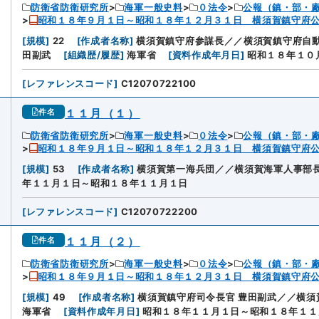
防衛省防衛研究所
海軍一般史料
０法令
公報（鎮・部・
昭和１８年９月１日～昭和１８年１２月３１日 横須賀鎮守府
[
規模
]
22
[
作成者名称
]
横須賀鎮守府参謀長／／横須賀鎮守府自動
田副武
[
組織歴/履歴
]
海軍省
[
資料作成年月日
]
昭和１８年１０
[
レファレンスコード
]
C12070722100
１１月（１）
件名
防衛省防衛研究所
海軍一般史料
０法令
公報（鎮・部・
昭和１８年９月１日～昭和１８年１２月３１日 横須賀鎮守府
[
規模
]
53
[
作成者名称
]
横須賀第一海兵団／／横須賀海軍人事部
年１１月１日～昭和１８年１１月１日
[
レファレンスコード
]
C12070722200
１１月（２）
件名
防衛省防衛研究所
海軍一般史料
０法令
公報（鎮・部・
昭和１８年９月１日～昭和１８年１２月３１日 横須賀鎮守府
[
規模
]
49
[
作成者名称
]
横須賀鎮守府司令長官 豊田副武／／横
海軍省
[
資料作成年月日
]
昭和１８年１１月１日～昭和１８年１１