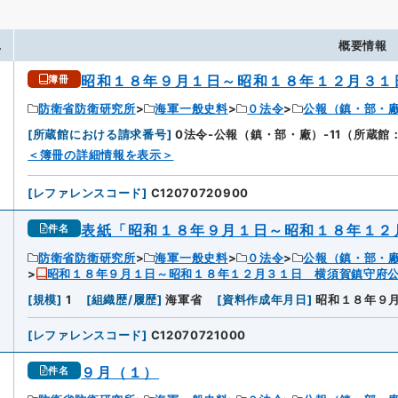
.
概要情報
昭和１８年９月１日～昭和１８年１２月３１
簿冊
防衛省防衛研究所
海軍一般史料
０法令
公報（鎮・部・
[
所蔵館における請求番号
]
0法令-公報（鎮・部・廠）-11（所蔵
＜簿冊の詳細情報を表示＞
[
レファレンスコード
]
C12070720900
表紙「昭和１８年９月１日～昭和１８年１２
件名
防衛省防衛研究所
海軍一般史料
０法令
公報（鎮・部・
昭和１８年９月１日～昭和１８年１２月３１日 横須賀鎮守府
[
規模
]
1
[
組織歴/履歴
]
海軍省
[
資料作成年月日
]
昭和１８年９
[
レファレンスコード
]
C12070721000
９月（１）
件名