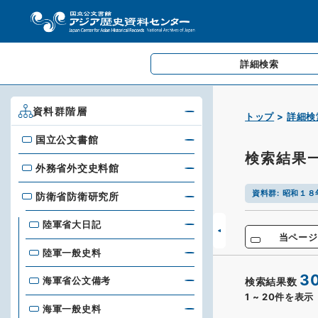
詳細検索
資料群階層
トップ
詳細検
国立公文書館
国立公文書館
検索結果
外務省外交史料館
外務省外交史料館
資料群
:
昭和１８
防衛省防衛研究所
防衛省防衛研究所
陸軍省大日記
当ページ
陸軍一般史料
3
海軍省公文備考
検索結果数
1
~
20
件を表示
海軍一般史料