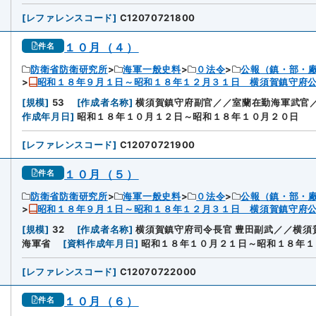
[
レファレンスコード
]
C12070721800
１０月（４）
件名
防衛省防衛研究所
海軍一般史料
０法令
公報（鎮・部・
昭和１８年９月１日～昭和１８年１２月３１日 横須賀鎮守府
[
規模
]
53
[
作成者名称
]
横須賀鎮守府副官／／室蘭在勤海軍武官
作成年月日
]
昭和１８年１０月１２日～昭和１８年１０月２０日
[
レファレンスコード
]
C12070721900
１０月（５）
件名
防衛省防衛研究所
海軍一般史料
０法令
公報（鎮・部・
昭和１８年９月１日～昭和１８年１２月３１日 横須賀鎮守府
[
規模
]
32
[
作成者名称
]
横須賀鎮守府司令長官 豊田副武／／横須
海軍省
[
資料作成年月日
]
昭和１８年１０月２１日～昭和１８年１
[
レファレンスコード
]
C12070722000
１０月（６）
件名