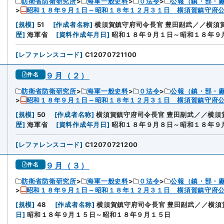
防衛省防衛研究所
海軍一般史料
０法令
公報（鎮・部・
昭和１８年９月１日～昭和１８年１２月３１日 横須賀鎮守府
[
規模
]
51
[
作成者名称
]
横須賀鎮守府司令長官 豊田副武／／横須
歴
]
海軍省
[
資料作成年月日
]
昭和１８年９月１日～昭和１８年９
[
レファレンスコード
]
C12070721100
９月（２）
件名
防衛省防衛研究所
海軍一般史料
０法令
公報（鎮・部・
昭和１８年９月１日～昭和１８年１２月３１日 横須賀鎮守府
[
規模
]
50
[
作成者名称
]
横須賀鎮守府司令長官 豊田副武／／横須
歴
]
海軍省
[
資料作成年月日
]
昭和１８年９月８日～昭和１８年９
[
レファレンスコード
]
C12070721200
９月（３）
件名
防衛省防衛研究所
海軍一般史料
０法令
公報（鎮・部・
昭和１８年９月１日～昭和１８年１２月３１日 横須賀鎮守府
[
規模
]
48
[
作成者名称
]
横須賀鎮守府司令長官 豊田副武／／横須
日
]
昭和１８年９月１５日～昭和１８年９月１５日