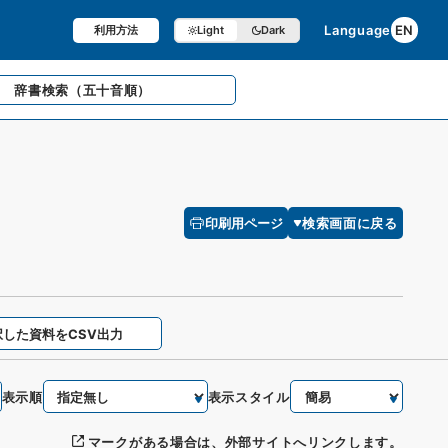
Language
EN
利用方法
Light
Dark
辞書検索
（五十音順）
印刷用ページ
検索画面に戻る
択した資料をCSV出力
表示順
表示スタイル
マークがある場合は、外部サイトへリンクします。