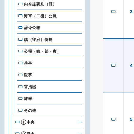
内令提要別（冊）
3
海軍（二復）公報
辞令公報
鎮（守府）例規
公報（鎮・部・廠）
兵事
4
医事
官摺綴
雑報
その他
5
①中央
②戦史