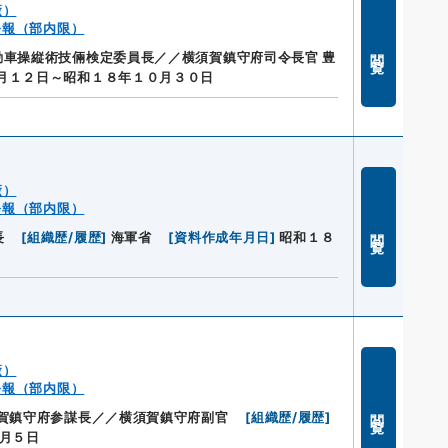
廠）
公報（部内限）
閲覧
車操縦術技倆検定委員長／／横須賀鎮守府司令長官 豊
月１２日～昭和１８年１０月３０日
廠）
公報（部内限）
閲覧
長
[
組織歴/履歴
]
海軍省
[
資料作成年月日
]
昭和１８
廠）
公報（部内限）
閲覧
須賀鎮守府参謀長／／横須賀鎮守府副官
[
組織歴/履歴
]
月５日