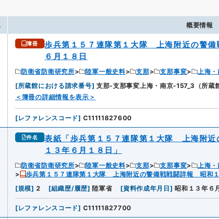
.
概要情報
歩兵第１５７連隊第１大隊 上海附近の警備
簿冊
６月１８日
防衛省防衛研究所
陸軍一般史料
支那
支那事変
上海・
[
所蔵館における請求番号
]
支那-支那事変上海・南京-157_3（所
＜簿冊の詳細情報を表示＞
[
レファレンスコード
]
C11111827600
表紙「歩兵第１５７連隊第１大隊 上海附近
件名
１３年６月１８日」
防衛省防衛研究所
陸軍一般史料
支那
支那事変
上海・
歩兵第１５７連隊第１大隊 上海附近の警備戦戦闘詳報 昭和
[
規模
]
2
[
組織歴/履歴
]
陸軍省
[
資料作成年月日
]
昭和１３年６
[
レファレンスコード
]
C11111827700