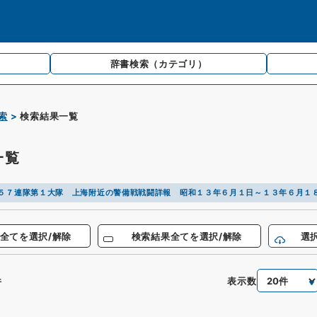
辞書検索
（カテゴリ）
索
検索結果一覧
一覧
５７連隊第１大隊 上海附近の警備戦戦闘詳報 昭和１３年６月１日～１３年６月１
全てを選択/解除
検索結果全てを選択/解除
選
表示数
件