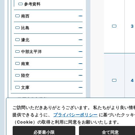
参考資料
南西
3
比島
濠北
中部太平洋
南東
陸空
4
文庫
海軍省公文備考
ご訪問いただきありがとうございます。
私たちがより良い情
海軍一般史料
提供できるように、
プライバシーポリシー
に基づいたクッキ
（Cookie）の取得と利用に同意をお願いいたします。
琉球大学附属図書館
琉球大学附属図書館
必要最小限
全て同意