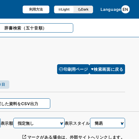
Language
EN
利用方法
Light
Dark
辞書検索
（五十音順）
印刷用ページ
検索画面に戻る
８日
択した資料をCSV出力
表示順
表示スタイル
マークがある場合は、外部サイトへリンクします。