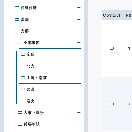
沖縄台湾
CSV出力
No
満洲
支那
支那事変
1
全般
北支
上海・南京
武漢
南支
2
大東亜戦争
兵要地誌