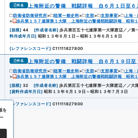
上海附近の警備 戦闘詳報 自６月１日至６
件名
防衛省防衛研究所
陸軍一般史料
支那
支那事変
上海・
歩兵第１５７連隊第１大隊 上海附近の警備戦戦闘詳報 昭和
[
規模
]
44
[
作成者名称
]
歩兵第百五十七連隊第一大隊渡辺／／第
料作成年月日
]
昭和１３年６月１日～昭和１３年６月１８日
[
レファレンスコード
]
C11111827800
上海附近の警備 戦闘詳報 自６月１９日至
件名
防衛省防衛研究所
陸軍一般史料
支那
支那事変
上海・
歩兵第１５７連隊第１大隊 上海附近の警備戦戦闘詳報 昭和
[
規模
]
32
[
作成者名称
]
歩兵第百五十七連隊第一大隊渡辺／／大隊
[
資料作成年月日
]
昭和１３年６月１９日～昭和１３年７月３日
[
レファレンスコード
]
C11111827900
報を
ー