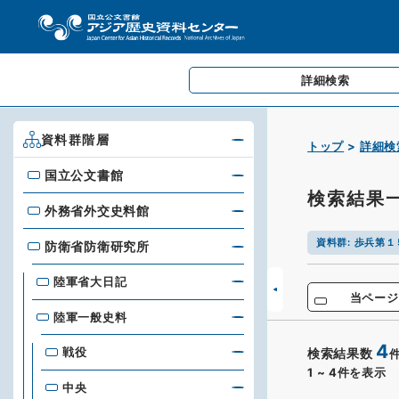
詳細検索
資料群階層
トップ
詳細検
国立公文書館
国立公文書館
検索結果
外務省外交史料館
外務省外交史料館
資料群
:
歩兵第１
防衛省防衛研究所
防衛省防衛研究所
陸軍省大日記
当ページ
陸軍一般史料
4
戦役
検索結果数
1
~
4
件を表示
中央