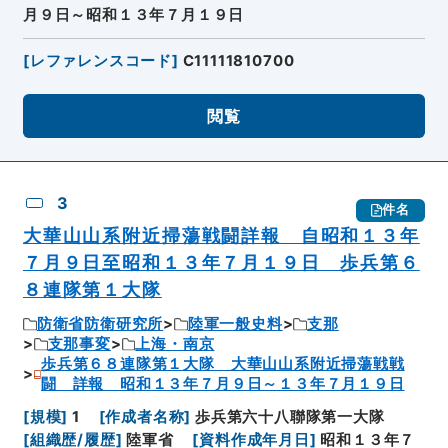
月９日～昭和１３年７月１９日
[
レファレンスコード
]
C11111810700
閲覧
3
件名
大華山山系附近掃蕩戦闘詳報 自昭和１３年
７月９日至昭和１３年７月１９日 歩兵第６
８連隊第１大隊
防衛省防衛研究所
陸軍一般史料
支那
支那事変
上海・南京
歩兵第６８連隊第１大隊 大華山山系附近掃蕩戦戦
闘 詳報 昭和１３年７月９日～１３年７月１９日
[
規模
]
1
[
作成者名称
]
歩兵第六十八聯隊第一大隊
[
組織歴/履歴
]
陸軍省
[
資料作成年月日
]
昭和１３年７