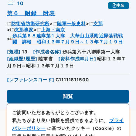
10
件名
第６ 附録 附表
防衛省防衛研究所
陸軍一般史料
支那
支那事変
上海・南京
歩兵第６８連隊第１大隊 大華山山系附近掃蕩戦戦
闘 詳報 昭和１３年７月９日～１３年７月１９日
[
規模
]
13
[
作成者名称
]
歩兵第六十八聯隊第一大隊
[
組織歴/履歴
]
陸軍省
[
資料作成年月日
]
昭和１３年７
月９日～昭和１３年７月１９日
[
レファレンスコード
]
C11111811500
閲覧
ご訪問いただきありがとうございます。
私たちがより良い情報を提供できるように、
プライ
バシーポリシー
に基づいたクッキー（Cookie）の