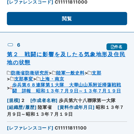
[
レファレンスコード
]
C11111811000
閲覧
6
件名
第２ 戦闘に影響を及したる気象地形及住民
地の状態
防衛省防衛研究所
陸軍一般史料
支那
支那事変
上海・南京
歩兵第６８連隊第１大隊 大華山山系附近掃蕩戦戦
闘 詳報 昭和１３年７月９日～１３年７月１９日
[
規模
]
2
[
作成者名称
]
歩兵第六十八聯隊第一大隊
[
組織歴/履歴
]
陸軍省
[
資料作成年月日
]
昭和１３年７
月９日～昭和１３年７月１９日
[
レファレンスコード
]
C11111811100