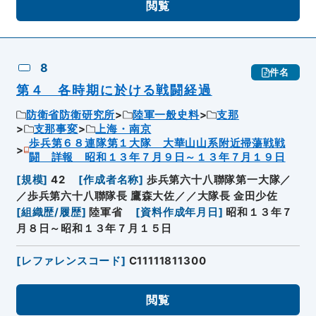
閲覧
8
件名
第４ 各時期に於ける戦闘経過
防衛省防衛研究所
陸軍一般史料
支那
支那事変
上海・南京
歩兵第６８連隊第１大隊 大華山山系附近掃蕩戦戦
闘 詳報 昭和１３年７月９日～１３年７月１９日
[
規模
]
42
[
作成者名称
]
歩兵第六十八聯隊第一大隊／
／歩兵第六十八聯隊長 鷹森大佐／／大隊長 金田少佐
[
組織歴/履歴
]
陸軍省
[
資料作成年月日
]
昭和１３年７
月８日～昭和１３年７月１５日
[
レファレンスコード
]
C11111811300
閲覧