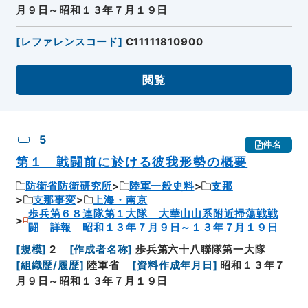
月９日～昭和１３年７月１９日
[
レファレンスコード
]
C11111810900
閲覧
5
件名
第１ 戦闘前に於ける彼我形勢の概要
防衛省防衛研究所
陸軍一般史料
支那
支那事変
上海・南京
歩兵第６８連隊第１大隊 大華山山系附近掃蕩戦戦
闘 詳報 昭和１３年７月９日～１３年７月１９日
[
規模
]
2
[
作成者名称
]
歩兵第六十八聯隊第一大隊
[
組織歴/履歴
]
陸軍省
[
資料作成年月日
]
昭和１３年７
月９日～昭和１３年７月１９日