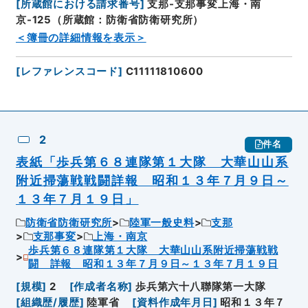
[
所蔵館における請求番号
]
支那-支那事変上海・南
京-125（所蔵館：防衛省防衛研究所）
＜簿冊の詳細情報を表示＞
[
レファレンスコード
]
C11111810600
2
件名
表紙「歩兵第６８連隊第１大隊 大華山山系
附近掃蕩戦戦闘詳報 昭和１３年７月９日～
１３年７月１９日」
防衛省防衛研究所
陸軍一般史料
支那
支那事変
上海・南京
歩兵第６８連隊第１大隊 大華山山系附近掃蕩戦戦
闘 詳報 昭和１３年７月９日～１３年７月１９日
[
規模
]
2
[
作成者名称
]
歩兵第六十八聯隊第一大隊
[
組織歴/履歴
]
陸軍省
[
資料作成年月日
]
昭和１３年７