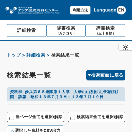
Language
EN
利用方法
辞書検索
辞書検索
詳細検索
（カテゴリ）
（五十音順）
トップ
詳細検索
検索結果一覧
検索結果一覧
検索画面に戻る
資料群
:
歩兵第６８連隊第１大隊 大華山山系附近掃蕩戦戦
闘 詳報 昭和１３年７月９日～１３年７月１９日
当ページ全てを選択/解除
検索結果全てを選択/解除
選択した資料をCSV出力