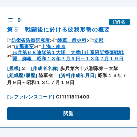
9
件名
第５ 戦闘後に於ける彼我形勢の概要
防衛省防衛研究所
陸軍一般史料
支那
支那事変
上海・南京
歩兵第６８連隊第１大隊 大華山山系附近掃蕩戦戦
闘 詳報 昭和１３年７月９日～１３年７月１９日
[
規模
]
2
[
作成者名称
]
歩兵第六十八聯隊第一大隊
[
組織歴/履歴
]
陸軍省
[
資料作成年月日
]
昭和１３年７
月９日～昭和１３年７月１９日
[
レファレンスコード
]
C11111811400
閲覧