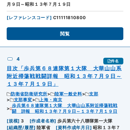
月９日～昭和１３年７月１９日
[
レファレンスコード
]
C11111810800
閲覧
4
件名
目次「歩兵第６８連隊第１大隊 大華山山系
附近掃蕩戦戦闘詳報 昭和１３年７月９日～
１３年７月１９日」
防衛省防衛研究所
陸軍一般史料
支那
支那事変
上海・南京
歩兵第６８連隊第１大隊 大華山山系附近掃蕩戦戦
闘 詳報 昭和１３年７月９日～１３年７月１９日
[
規模
]
3
[
作成者名称
]
歩兵第六十八聯隊第一大隊
[
組織歴/履歴
]
陸軍省
[
資料作成年月日
]
昭和１３年７