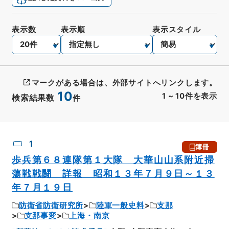
表示数
表示順
表示スタイル
マークがある場合は、外部サイトへリンクします。
10
1
~
10
件を表示
検索結果数
件
CSV出力
No.
概要情報
画像等
1
簿冊
歩兵第６８連隊第１大隊 大華山山系附近掃
蕩戦戦闘 詳報 昭和１３年７月９日～１３
年７月１９日
防衛省防衛研究所
陸軍一般史料
支那
支那事変
上海・南京