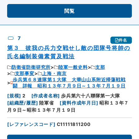
閲覧
7
件名
第３ 彼我の兵力交戦せし敵の団隊号将帥の
氏名編制装備素質及戦法
防衛省防衛研究所
陸軍一般史料
支那
支那事変
上海・南京
歩兵第６８連隊第１大隊 大華山山系附近掃蕩戦戦
闘 詳報 昭和１３年７月９日～１３年７月１９日
[
規模
]
2
[
作成者名称
]
歩兵第六十八聯隊第一大隊
[
組織歴/履歴
]
陸軍省
[
資料作成年月日
]
昭和１３年７
月９日～昭和１３年７月１９日
[
レファレンスコード
]
C11111811200