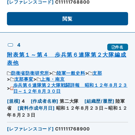
[
レファレンスコード
]
C11111768800
閲覧
4
件名
附表第１～第４ 歩兵第６連隊第２大隊編成
表他
防衛省防衛研究所
陸軍一般史料
支那
支那事変
上海・南京
歩兵第６連隊第２大隊戦闘詳報 昭和１２年８月２３
日～１２年８月３０日
[
規模
]
4
[
作成者名称
]
第二大隊
[
組織歴/履歴
]
陸軍
省
[
資料作成年月日
]
昭和１２年８月２３日～昭和１２
年８月２３日
[
レファレンスコード
]
C11111768900