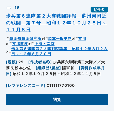
16
件名
歩兵第６連隊第２大隊戦闘詳報 蘇州河附近
の戦闘 第７号 昭和１２年１０月２８日～
１１月８日
防衛省防衛研究所
陸軍一般史料
支那
支那事変
上海・南京
歩兵第６連隊第２大隊戦闘詳報 昭和１２年８月２３
日～１２年８月３０日
[
規模
]
29
[
作成者名称
]
歩兵第六聯隊第二大隊／／大
隊長 松本少佐
[
組織歴/履歴
]
陸軍省
[
資料作成年月
日
]
昭和１２年１０月２８日～昭和１２年１１月８日
[
レファレンスコード
]
C11111770100
閲覧