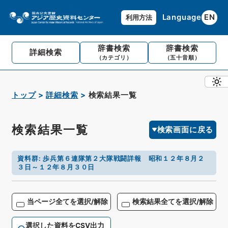
Language
EN
利用方法
辞書検索
辞書検索
詳細検索
（カテゴリ）
（五十音順）
トップ
詳細検索
検索結果一覧
検索結果一覧
検索画面に戻る
資料群
:
歩兵第６連隊第２大隊戦闘詳報 昭和１２年８月２
３日～１２年８月３０日
当ページ全てを選択/解除
検索結果全てを選択/解除
選択した資料をCSV出力