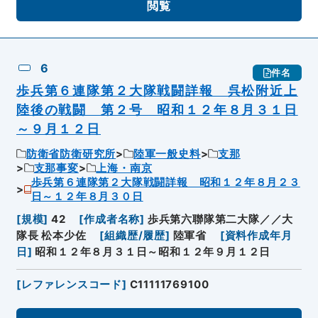
閲覧
6
件名
歩兵第６連隊第２大隊戦闘詳報 呉松附近上
陸後の戦闘 第２号 昭和１２年８月３１日
～９月１２日
防衛省防衛研究所
陸軍一般史料
支那
支那事変
上海・南京
歩兵第６連隊第２大隊戦闘詳報 昭和１２年８月２３
日～１２年８月３０日
[
規模
]
42
[
作成者名称
]
歩兵第六聯隊第二大隊／／大
隊長 松本少佐
[
組織歴/履歴
]
陸軍省
[
資料作成年月
日
]
昭和１２年８月３１日～昭和１２年９月１２日
[
レファレンスコード
]
C11111769100