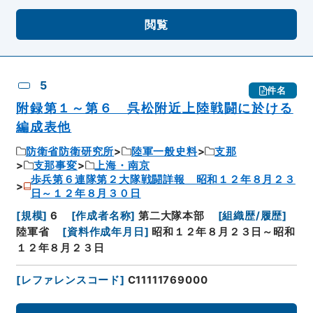
閲覧
5
件名
附録第１～第６ 呉松附近上陸戦闘に於ける
編成表他
防衛省防衛研究所
陸軍一般史料
支那
支那事変
上海・南京
歩兵第６連隊第２大隊戦闘詳報 昭和１２年８月２３
日～１２年８月３０日
[
規模
]
6
[
作成者名称
]
第二大隊本部
[
組織歴/履歴
]
陸軍省
[
資料作成年月日
]
昭和１２年８月２３日～昭和
１２年８月２３日
[
レファレンスコード
]
C11111769000