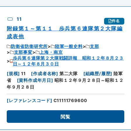
11
件名
附録第１～第１１ 歩兵第６連隊第２大隊編
成表他
防衛省防衛研究所
陸軍一般史料
支那
支那事変
上海・南京
歩兵第６連隊第２大隊戦闘詳報 昭和１２年８月２３
日～１２年８月３０日
[
規模
]
11
[
作成者名称
]
第二大隊
[
組織歴/履歴
]
陸軍
省
[
資料作成年月日
]
昭和１２年９月２８日～昭和１２
年９月２８日
[
レファレンスコード
]
C11111769600
閲覧