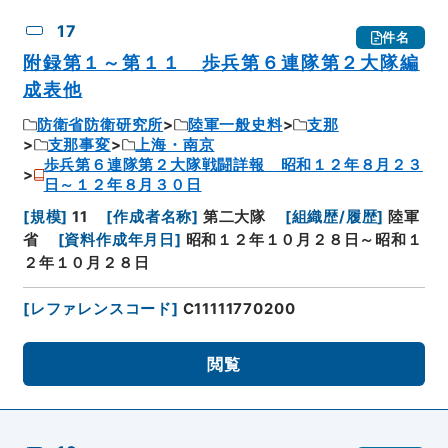
17
件名
附録第１～第１１ 歩兵第６連隊第２大隊編
成表他
防衛省防衛研究所
陸軍一般史料
支那
支那事変
上海・南京
歩兵第６連隊第２大隊戦闘詳報 昭和１２年８月２３
日～１２年８月３０日
[
規模
]
11
[
作成者名称
]
第二大隊
[
組織歴/履歴
]
陸軍
省
[
資料作成年月日
]
昭和１２年１０月２８日～昭和１
２年１０月２８日
[
レファレンスコード
]
C11111770200
閲覧