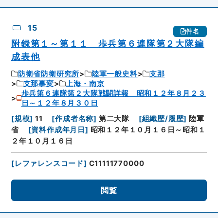
15
件名
附録第１～第１１ 歩兵第６連隊第２大隊編
成表他
防衛省防衛研究所
陸軍一般史料
支那
支那事変
上海・南京
歩兵第６連隊第２大隊戦闘詳報 昭和１２年８月２３
日～１２年８月３０日
[
規模
]
11
[
作成者名称
]
第二大隊
[
組織歴/履歴
]
陸軍
省
[
資料作成年月日
]
昭和１２年１０月１６日～昭和１
２年１０月１６日
[
レファレンスコード
]
C11111770000
閲覧