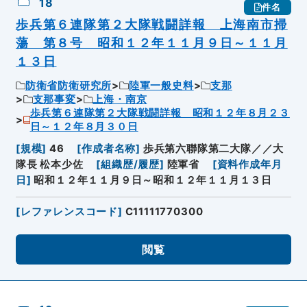
18
件名
歩兵第６連隊第２大隊戦闘詳報 上海南市掃
蕩 第８号 昭和１２年１１月９日～１１月
１３日
防衛省防衛研究所
陸軍一般史料
支那
支那事変
上海・南京
歩兵第６連隊第２大隊戦闘詳報 昭和１２年８月２３
日～１２年８月３０日
[
規模
]
46
[
作成者名称
]
歩兵第六聯隊第二大隊／／大
隊長 松本少佐
[
組織歴/履歴
]
陸軍省
[
資料作成年月
日
]
昭和１２年１１月９日～昭和１２年１１月１３日
[
レファレンスコード
]
C11111770300
閲覧