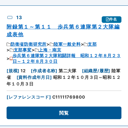
13
件名
附録第１～第１１ 歩兵第６連隊第２大隊編
成表他
防衛省防衛研究所
陸軍一般史料
支那
支那事変
上海・南京
歩兵第６連隊第２大隊戦闘詳報 昭和１２年８月２３
日～１２年８月３０日
[
規模
]
12
[
作成者名称
]
第二大隊
[
組織歴/履歴
]
陸軍
省
[
資料作成年月日
]
昭和１２年１０月３日～昭和１２
年１０月３日
[
レファレンスコード
]
C11111769800
閲覧