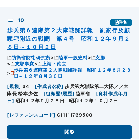
10
件名
歩兵第６連隊第２大隊戦闘詳報 劉家行及顧
家宅附近の戦闘 第４号 昭和１２年９月２
８日～１０月２日
防衛省防衛研究所
陸軍一般史料
支那
支那事変
上海・南京
歩兵第６連隊第２大隊戦闘詳報 昭和１２年８月２３
日～１２年８月３０日
[
規模
]
34
[
作成者名称
]
歩兵第六聯隊第二大隊／／大
隊長 松本少佐
[
組織歴/履歴
]
陸軍省
[
資料作成年月
日
]
昭和１２年９月２８日～昭和１２年１０月２日
[
レファレンスコード
]
C11111769500
閲覧