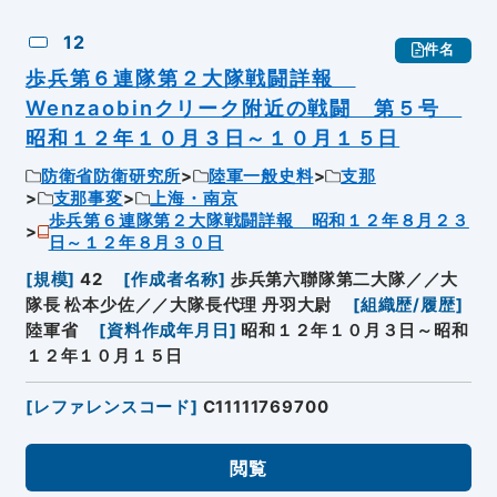
12
件名
歩兵第６連隊第２大隊戦闘詳報
Wenzaobinクリーク附近の戦闘 第５号
昭和１２年１０月３日～１０月１５日
防衛省防衛研究所
陸軍一般史料
支那
支那事変
上海・南京
歩兵第６連隊第２大隊戦闘詳報 昭和１２年８月２３
日～１２年８月３０日
[
規模
]
42
[
作成者名称
]
歩兵第六聯隊第二大隊／／大
隊長 松本少佐／／大隊長代理 丹羽大尉
[
組織歴/履歴
]
陸軍省
[
資料作成年月日
]
昭和１２年１０月３日～昭和
１２年１０月１５日
[
レファレンスコード
]
C11111769700
閲覧