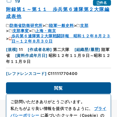
19
件名
附録第１～第１１ 歩兵第６連隊第２大隊編
成表他
防衛省防衛研究所
陸軍一般史料
支那
支那事変
上海・南京
歩兵第６連隊第２大隊戦闘詳報 昭和１２年８月２３
日～１２年８月３０日
[
規模
]
11
[
作成者名称
]
第二大隊
[
組織歴/履歴
]
陸軍
省
[
資料作成年月日
]
昭和１２年１１月９日～昭和１２
年１１月９日
[
レファレンスコード
]
C11111770400
閲覧
ご訪問いただきありがとうございます。
私たちがより良い情報を提供できるように、
プライ
バシーポリシー
に基づいたクッキー（Cookie）の