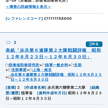
京-59（所蔵館：防衛省防衛研究所）
＜簿冊の詳細情報を表示＞
[
レファレンスコード
]
C11111768600
2
件名
表紙「歩兵第６連隊第２大隊戦闘詳報 昭和
１２年８月２３日～１２年８月３０日」
防衛省防衛研究所
陸軍一般史料
支那
支那事変
上海・南京
歩兵第６連隊第２大隊戦闘詳報 昭和１２年８月２３
日～１２年８月３０日
[
規模
]
2
[
作成者名称
]
歩兵第六聯隊第二大隊
[
組織
歴/履歴
]
陸軍省
[
資料作成年月日
]
昭和１２年８月２３
日～昭和１２年８月３０日