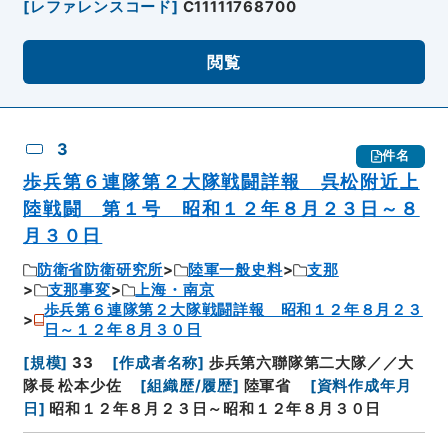
[
レファレンスコード
]
C11111768700
閲覧
3
件名
歩兵第６連隊第２大隊戦闘詳報 呉松附近上
陸戦闘 第１号 昭和１２年８月２３日～８
月３０日
防衛省防衛研究所
陸軍一般史料
支那
支那事変
上海・南京
歩兵第６連隊第２大隊戦闘詳報 昭和１２年８月２３
日～１２年８月３０日
[
規模
]
33
[
作成者名称
]
歩兵第六聯隊第二大隊／／大
隊長 松本少佐
[
組織歴/履歴
]
陸軍省
[
資料作成年月
日
]
昭和１２年８月２３日～昭和１２年８月３０日