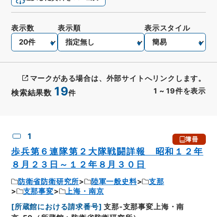
表示数
表示順
表示スタイル
マークがある場合は、外部サイトへリンクします。
19
1
~
19
件を表示
検索結果数
件
CSV出力
No.
概要情報
画像等
1
簿冊
歩兵第６連隊第２大隊戦闘詳報 昭和１２年
８月２３日～１２年８月３０日
防衛省防衛研究所
陸軍一般史料
支那
支那事変
上海・南京
[
所蔵館における請求番号
]
支那-支那事変上海・南