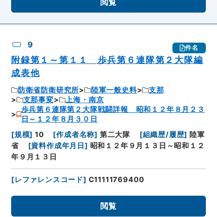
閲覧
9
件名
附録第１～第１１ 歩兵第６連隊第２大隊編
成表他
防衛省防衛研究所
陸軍一般史料
支那
支那事変
上海・南京
歩兵第６連隊第２大隊戦闘詳報 昭和１２年８月２３
日～１２年８月３０日
[
規模
]
10
[
作成者名称
]
第二大隊
[
組織歴/履歴
]
陸軍
省
[
資料作成年月日
]
昭和１２年９月１３日～昭和１２
年９月１３日
[
レファレンスコード
]
C11111769400
閲覧