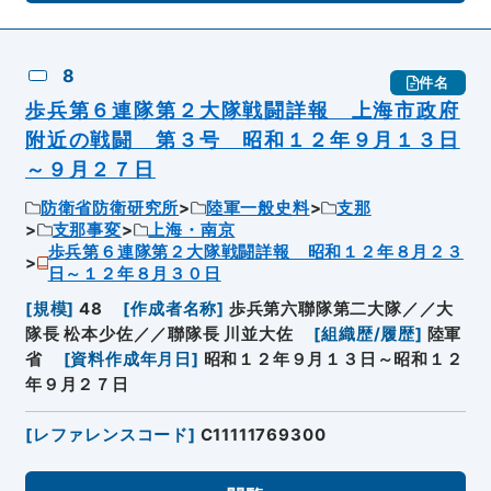
8
件名
歩兵第６連隊第２大隊戦闘詳報 上海市政府
附近の戦闘 第３号 昭和１２年９月１３日
～９月２７日
防衛省防衛研究所
陸軍一般史料
支那
支那事変
上海・南京
歩兵第６連隊第２大隊戦闘詳報 昭和１２年８月２３
日～１２年８月３０日
[
規模
]
48
[
作成者名称
]
歩兵第六聯隊第二大隊／／大
隊長 松本少佐／／聯隊長 川並大佐
[
組織歴/履歴
]
陸軍
省
[
資料作成年月日
]
昭和１２年９月１３日～昭和１２
年９月２７日
[
レファレンスコード
]
C11111769300