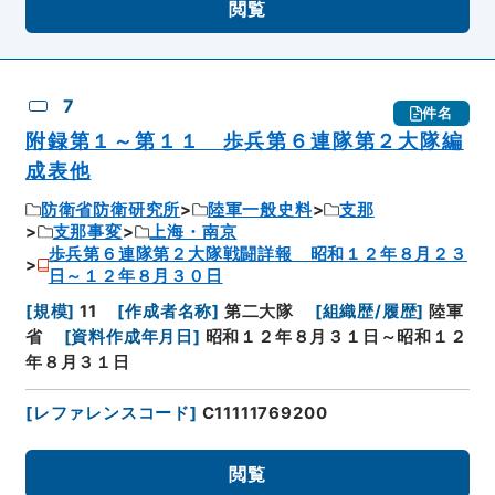
閲覧
7
件名
附録第１～第１１ 歩兵第６連隊第２大隊編
成表他
防衛省防衛研究所
陸軍一般史料
支那
支那事変
上海・南京
歩兵第６連隊第２大隊戦闘詳報 昭和１２年８月２３
日～１２年８月３０日
[
規模
]
11
[
作成者名称
]
第二大隊
[
組織歴/履歴
]
陸軍
省
[
資料作成年月日
]
昭和１２年８月３１日～昭和１２
年８月３１日
[
レファレンスコード
]
C11111769200
閲覧