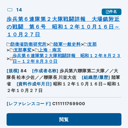
14
件名
歩兵第６連隊第２大隊戦闘詳報 大場鎮附近
の戦闘 第６号 昭和１２年１０月１６日～
１０月２７日
防衛省防衛研究所
陸軍一般史料
支那
支那事変
上海・南京
歩兵第６連隊第２大隊戦闘詳報 昭和１２年８月２３
日～１２年８月３０日
[
規模
]
84
[
作成者名称
]
歩兵第六聯隊第二大隊／／大
隊長 松本少佐／／聯隊長 川並大佐
[
組織歴/履歴
]
陸軍
省
[
資料作成年月日
]
昭和１２年１０月１６日～昭和１
２年１０月２７日
[
レファレンスコード
]
C11111769900
閲覧