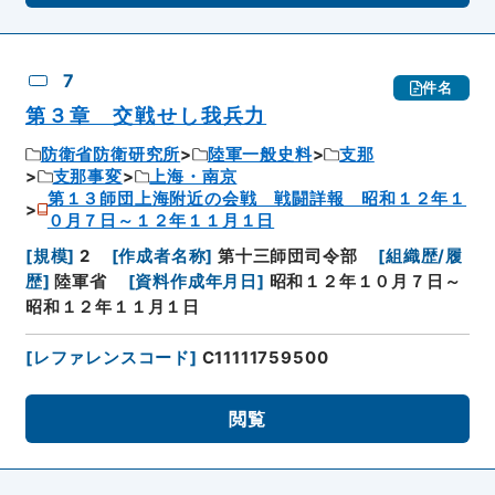
7
件名
第３章 交戦せし我兵力
防衛省防衛研究所
陸軍一般史料
支那
支那事変
上海・南京
第１３師団上海附近の会戦 戦闘詳報 昭和１２年１
０月７日～１２年１１月１日
[
規模
]
2
[
作成者名称
]
第十三師団司令部
[
組織歴/履
歴
]
陸軍省
[
資料作成年月日
]
昭和１２年１０月７日～
昭和１２年１１月１日
[
レファレンスコード
]
C11111759500
閲覧