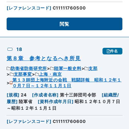
[
レファレンスコード
]
C11111760500
閲覧
18
件名
第８章 参考となるへき所見
防衛省防衛研究所
陸軍一般史料
支那
支那事変
上海・南京
第１３師団上海附近の会戦 戦闘詳報 昭和１２年１
０月７日～１２年１１月１日
[
規模
]
24
[
作成者名称
]
第十三師団司令部
[
組織歴/
履歴
]
陸軍省
[
資料作成年月日
]
昭和１２年１０月７日
～昭和１２年１１月１日
[
レファレンスコード
]
C11111760600