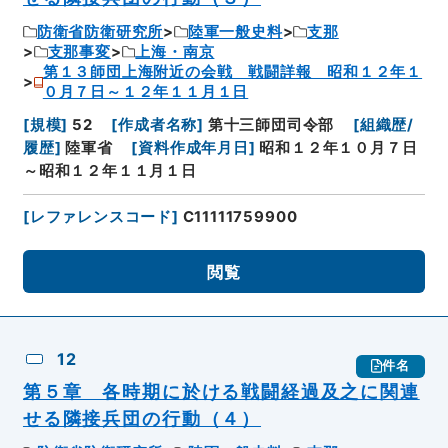
防衛省防衛研究所
陸軍一般史料
支那
支那事変
上海・南京
第１３師団上海附近の会戦 戦闘詳報 昭和１２年１
０月７日～１２年１１月１日
[
規模
]
52
[
作成者名称
]
第十三師団司令部
[
組織歴/
履歴
]
陸軍省
[
資料作成年月日
]
昭和１２年１０月７日
～昭和１２年１１月１日
[
レファレンスコード
]
C11111759900
閲覧
12
件名
第５章 各時期に於ける戦闘経過及之に関連
せる隣接兵団の行動（４）