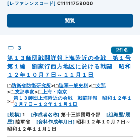
[
レファレンスコード
]
C11111759000
閲覧
3
件名
第１３師団戦闘詳報上海附近の会戦 第１号
第１編 劉家行西方地区に於ける戦闘 昭和
１２年１０月７日～１１月１日
防衛省防衛研究所
陸軍一般史料
支那
支那事変
上海・南京
第１３師団上海附近の会戦 戦闘詳報 昭和１２年１
０月７日～１２年１１月１日
[
規模
]
1
[
作成者名称
]
第十三師団司令部
[
組織歴/履
歴
]
陸軍省
[
資料作成年月日
]
昭和１２年１０月７日～
昭和１２年１１月１日