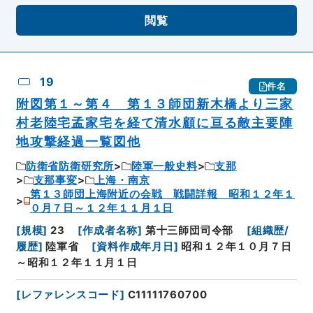
閲覧
19
件名
附図第１～第４ 第１３師団新木橋より三家
村老陸宅孟家宅を経て清水顧に亘る敵主要陣
地攻撃経過一覧図他
防衛省防衛研究所
陸軍一般史料
支那
支那事変
上海・南京
第１３師団上海附近の会戦 戦闘詳報 昭和１２年１
０月７日～１２年１１月１日
[
規模
]
23
[
作成者名称
]
第十三師団司令部
[
組織歴/
履歴
]
陸軍省
[
資料作成年月日
]
昭和１２年１０月７日
～昭和１２年１１月１日
[
レファレンスコード
]
C11111760700