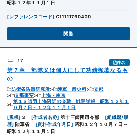
昭和１２年１１月１日
[
レファレンスコード
]
C11111760400
閲覧
17
件名
第７章 部隊又は個人にして功績顕著なるも
の
防衛省防衛研究所
陸軍一般史料
支那
支那事変
上海・南京
第１３師団上海附近の会戦 戦闘詳報 昭和１２年１
０月７日～１２年１１月１日
[
規模
]
3
[
作成者名称
]
第十三師団司令部
[
組織歴/履
歴
]
陸軍省
[
資料作成年月日
]
昭和１２年１０月７日～
昭和１２年１１月１日