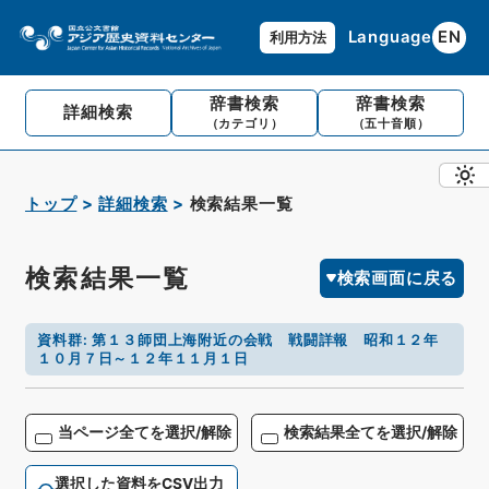
Language
EN
利用方法
辞書検索
辞書検索
詳細検索
（カテゴリ）
（五十音順）
トップ
詳細検索
検索結果一覧
検索結果一覧
検索画面に戻る
資料群
:
第１３師団上海附近の会戦 戦闘詳報 昭和１２年
１０月７日～１２年１１月１日
当ページ全てを選択/解除
検索結果全てを選択/解除
選択した資料をCSV出力