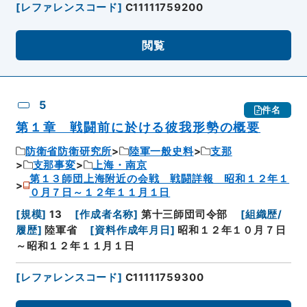
[
レファレンスコード
]
C11111759200
閲覧
5
件名
第１章 戦闘前に於ける彼我形勢の概要
防衛省防衛研究所
陸軍一般史料
支那
支那事変
上海・南京
第１３師団上海附近の会戦 戦闘詳報 昭和１２年１
０月７日～１２年１１月１日
[
規模
]
13
[
作成者名称
]
第十三師団司令部
[
組織歴/
履歴
]
陸軍省
[
資料作成年月日
]
昭和１２年１０月７日
～昭和１２年１１月１日
[
レファレンスコード
]
C11111759300