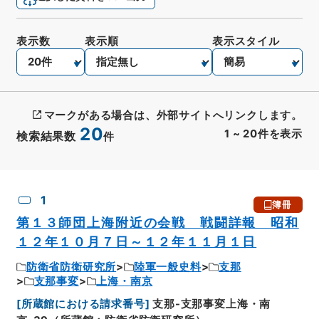
表示数
表示順
表示スタイル
マークがある場合は、外部サイトへリンクします。
20
1
~
20
件を表示
検索結果数
件
CSV出力
No.
概要情報
画像等
1
簿冊
第１３師団上海附近の会戦 戦闘詳報 昭和
１２年１０月７日～１２年１１月１日
防衛省防衛研究所
陸軍一般史料
支那
支那事変
上海・南京
[
所蔵館における請求番号
]
支那-支那事変上海・南