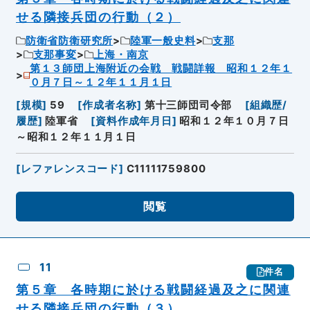
せる隣接兵団の行動（２）
防衛省防衛研究所
陸軍一般史料
支那
支那事変
上海・南京
第１３師団上海附近の会戦 戦闘詳報 昭和１２年１
０月７日～１２年１１月１日
[
規模
]
59
[
作成者名称
]
第十三師団司令部
[
組織歴/
履歴
]
陸軍省
[
資料作成年月日
]
昭和１２年１０月７日
～昭和１２年１１月１日
[
レファレンスコード
]
C11111759800
閲覧
11
件名
第５章 各時期に於ける戦闘経過及之に関連
せる隣接兵団の行動（３）