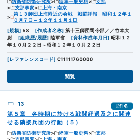
防衛省防衛研究所
陸軍一般史料
支那
支那事変
上海・南京
第１３師団上海附近の会戦 戦闘詳報 昭和１２年１
０月７日～１２年１１月１日
[
規模
]
58
[
作成者名称
]
第十三師団司令部／／竹本大
尉
[
組織歴/履歴
]
陸軍省
[
資料作成年月日
]
昭和１２
年１０月２２日～昭和１２年１０月２２日
[
レファレンスコード
]
C11111760000
閲覧
13
件名
第５章 各時期に於ける戦闘経過及之に関連
せる隣接兵団の行動（５）
防衛省防衛研究所
陸軍一般史料
支那
支那事変
上海・南京