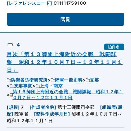
[
レファレンスコード
]
C11111759100
閲覧
4
件名
目次「第１３師団上海附近の会戦 戦闘詳
報 昭和１２年１０月７日～１２年１１月１
日」
防衛省防衛研究所
陸軍一般史料
支那
支那事変
上海・南京
第１３師団上海附近の会戦 戦闘詳報 昭和１２年１
０月７日～１２年１１月１日
[
規模
]
7
[
作成者名称
]
第十三師団司令部
[
組織歴/履
歴
]
陸軍省
[
資料作成年月日
]
昭和１２年１０月７日～
昭和１２年１１月１日