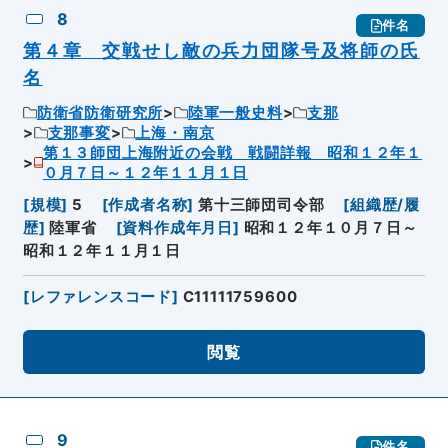
8
件名
第４章 交戦せし敵の兵力団隊号及将師の氏
名
防衛省防衛研究所
陸軍一般史料
支那
支那事変
上海・南京
第１３師団上海附近の会戦 戦闘詳報 昭和１２年１
０月７日～１２年１１月１日
[
規模
]
5
[
作成者名称
]
第十三師団司令部
[
組織歴/履
歴
]
陸軍省
[
資料作成年月日
]
昭和１２年１０月７日～
昭和１２年１１月１日
[
レファレンスコード
]
C11111759600
閲覧
9
件名