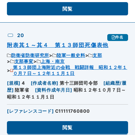
閲覧
20
件名
附表其１～其４ 第１３師団死傷表他
防衛省防衛研究所
陸軍一般史料
支那
支那事変
上海・南京
第１３師団上海附近の会戦 戦闘詳報 昭和１２年１
０月７日～１２年１１月１日
[
規模
]
4
[
作成者名称
]
第十三師団司令部
[
組織歴/履
歴
]
陸軍省
[
資料作成年月日
]
昭和１２年１０月７日～
昭和１２年１１月１日
[
レファレンスコード
]
C11111760800
閲覧