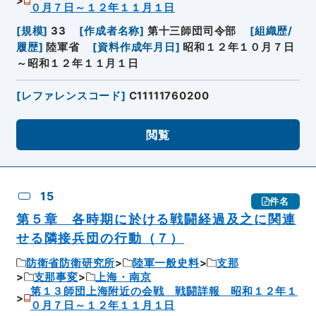
０月７日～１２年１１月１日
[
規模
]
33
[
作成者名称
]
第十三師団司令部
[
組織歴/
履歴
]
陸軍省
[
資料作成年月日
]
昭和１２年１０月７日
～昭和１２年１１月１日
[
レファレンスコード
]
C11111760200
閲覧
15
件名
第５章 各時期に於ける戦闘経過及之に関連
せる隣接兵団の行動（７）
防衛省防衛研究所
陸軍一般史料
支那
支那事変
上海・南京
第１３師団上海附近の会戦 戦闘詳報 昭和１２年１
０月７日～１２年１１月１日