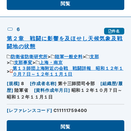
閲覧
6
件名
第２章 戦闘に影響を及ほせし天候気象及戦
闘地の状態
防衛省防衛研究所
陸軍一般史料
支那
支那事変
上海・南京
第１３師団上海附近の会戦 戦闘詳報 昭和１２年１
０月７日～１２年１１月１日
[
規模
]
8
[
作成者名称
]
第十三師団司令部
[
組織歴/履
歴
]
陸軍省
[
資料作成年月日
]
昭和１２年１０月７日～
昭和１２年１１月１日
[
レファレンスコード
]
C11111759400
閲覧