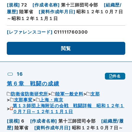
[
規模
]
72
[
作成者名称
]
第十三師団司令部
[
組織歴/
履歴
]
陸軍省
[
資料作成年月日
]
昭和１２年１０月７日
～昭和１２年１１月１日
[
レファレンスコード
]
C11111760300
閲覧
16
件名
第６章 戦闘の成績
防衛省防衛研究所
陸軍一般史料
支那
支那事変
上海・南京
第１３師団上海附近の会戦 戦闘詳報 昭和１２年１
０月７日～１２年１１月１日
[
規模
]
6
[
作成者名称
]
第十三師団司令部
[
組織歴/履
歴
]
陸軍省
[
資料作成年月日
]
昭和１２年１０月７日～