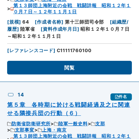
第１３師団上海附近の会戦 戦闘詳報 昭和１２年１
０月７日～１２年１１月１日
[
規模
]
64
[
作成者名称
]
第十三師団司令部
[
組織歴/
履歴
]
陸軍省
[
資料作成年月日
]
昭和１２年１０月７日
～昭和１２年１１月１日
[
レファレンスコード
]
C11111760100
閲覧
14
件名
第５章 各時期に於ける戦闘経過及之に関連
せる隣接兵団の行動（６）
防衛省防衛研究所
陸軍一般史料
支那
支那事変
上海・南京
第１３師団上海附近の会戦 戦闘詳報 昭和１２年１