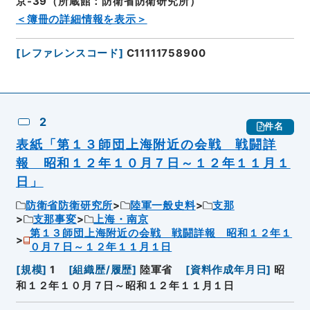
京-39（所蔵館：防衛省防衛研究所）
＜簿冊の詳細情報を表示＞
[
レファレンスコード
]
C11111758900
2
件名
表紙「第１３師団上海附近の会戦 戦闘詳
報 昭和１２年１０月７日～１２年１１月１
日」
防衛省防衛研究所
陸軍一般史料
支那
支那事変
上海・南京
第１３師団上海附近の会戦 戦闘詳報 昭和１２年１
０月７日～１２年１１月１日
[
規模
]
1
[
組織歴/履歴
]
陸軍省
[
資料作成年月日
]
昭
和１２年１０月７日～昭和１２年１１月１日