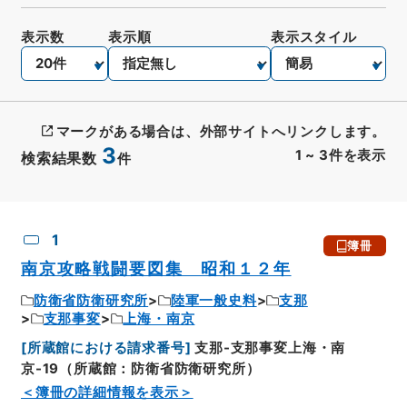
表示数
表示順
表示スタイル
マークがある場合は、外部サイトへリンクします。
3
1
~
3
件を表示
検索結果数
件
CSV出力
No.
概要情報
画像等
1
簿冊
南京攻略戦闘要図集 昭和１２年
防衛省防衛研究所
陸軍一般史料
支那
支那事変
上海・南京
[
所蔵館における請求番号
]
支那-支那事変上海・南
京-19（所蔵館：防衛省防衛研究所）
＜簿冊の詳細情報を表示＞