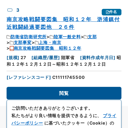
3
件名
南京攻略戦闘要図集 昭和１２年 滸浦鎮付
近戦闘経過要図他 ２６件
防衛省防衛研究所
陸軍一般史料
支那
支那事変
上海・南京
南京攻略戦闘要図集 昭和１２年
[
規模
]
27
[
組織歴/履歴
]
陸軍省
[
資料作成年月日
]
昭
和１２年１２月１２日～昭和１２年１２月１２日
[
レファレンスコード
]
C11111745500
閲覧
ご訪問いただきありがとうございます。
私たちがより良い情報を提供できるように、
プライ
バシーポリシー
に基づいたクッキー（Cookie）の