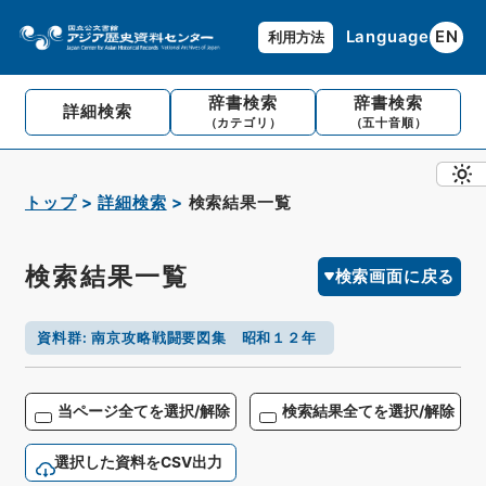
Language
EN
利用方法
辞書検索
辞書検索
詳細検索
（カテゴリ）
（五十音順）
トップ
詳細検索
検索結果一覧
検索結果一覧
検索画面に戻る
資料群
:
南京攻略戦闘要図集 昭和１２年
当ページ全てを選択/解除
検索結果全てを選択/解除
選択した資料をCSV出力