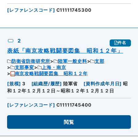
[
レファレンスコード
]
C11111745300
2
件名
表紙「南京攻略戦闘要図集 昭和１２年」
防衛省防衛研究所
陸軍一般史料
支那
支那事変
上海・南京
南京攻略戦闘要図集 昭和１２年
[
規模
]
3
[
組織歴/履歴
]
陸軍省
[
資料作成年月日
]
昭
和１２年１２月１２日～昭和１２年１２月１２日
[
レファレンスコード
]
C11111745400
閲覧