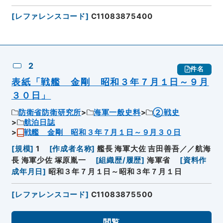
[
レファレンスコード
]
C11083875400
2
件名
表紙「戦艦 金剛 昭和３年７月１日～９月
３０日」
防衛省防衛研究所
海軍一般史料
②戦史
航泊日誌
戦艦 金剛 昭和３年７月１日～９月３０日
[
規模
]
1
[
作成者名称
]
艦長 海軍大佐 吉田善吾／／航海
長 海軍少佐 塚原胤一
[
組織歴/履歴
]
海軍省
[
資料作
成年月日
]
昭和３年７月１日～昭和３年７月１日
[
レファレンスコード
]
C11083875500
閲覧