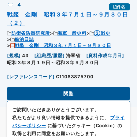
4
件名
戦艦 金剛 昭和３年７月１日～９月３０日
（２）
防衛省防衛研究所
海軍一般史料
②戦史
航泊日誌
戦艦 金剛 昭和３年７月１日～９月３０日
[
規模
]
43
[
組織歴/履歴
]
海軍省
[
資料作成年月日
]
昭和３年８月１９日～昭和３年９月３０日
[
レファレンスコード
]
C11083875700
閲覧
ご訪問いただきありがとうございます。
私たちがより良い情報を提供できるように、
プライ
バシーポリシー
に基づいたクッキー（Cookie）の
取得と利用に同意をお願いいたします。