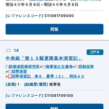
明治４０年９月８日～明治４０年９月８日
[
レファレンスコード
]
C11081709000
閲覧
14
件名
中表紙「第１３駆逐隊基本演習記」
防衛省防衛研究所
海軍省公文備考
⑪戦役等
四季演習
四季演習記 巻６ 夏季（２） 明治４０
[
規模
]
1
[
組織歴/履歴
]
海軍省
[
レファレンスコード
]
C11081709100
閲覧