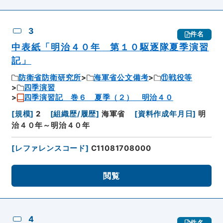
3
件名
中表紙「明治４０年 第１０駆逐隊夏季演習
記」
防衛省防衛研究所
海軍省公文備考
⑪戦役等
四季演習
四季演習記 巻６ 夏季（２） 明治４０
[
規模
]
2
[
組織歴/履歴
]
海軍省
[
資料作成年月日
]
明
治４０年～明治４０年
[
レファレンスコード
]
C11081708000
閲覧
4
件名