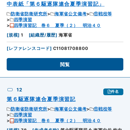
中表紙「第６駆逐隊連合夏季演習記」
防衛省防衛研究所
海軍省公文備考
⑪戦役等
四季演習
四季演習記 巻６ 夏季（２） 明治４０
[
規模
]
1
[
組織歴/履歴
]
海軍省
[
レファレンスコード
]
C11081708800
閲覧
12
件名
第６駆逐隊連合夏季演習記
防衛省防衛研究所
海軍省公文備考
⑪戦役等
四季演習
四季演習記 巻６ 夏季（２） 明治４０