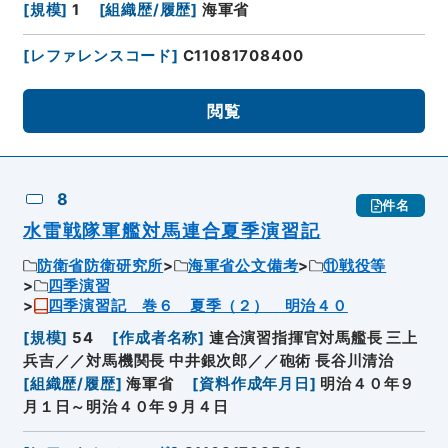
[
規模
]
1
[
組織歴/履歴
]
海軍省
[
レファレンスコード
]
C11081708400
閲覧
8
件名
水雷戦隊軍艦対馬連合夏季演習記
防衛省防衛研究所
海軍省公文備考
⑪戦役等
四季演習
四季演習記 巻６ 夏季（２） 明治４０
[
規模
]
54
[
作成者名称
]
連合演習指揮官対馬艦長 三上
兵吉／／対馬機関長 中井銀次郎／／砲術 長谷川清治
[
組織歴/履歴
]
海軍省
[
資料作成年月日
]
明治４０年９
月１日～明治４０年９月４日