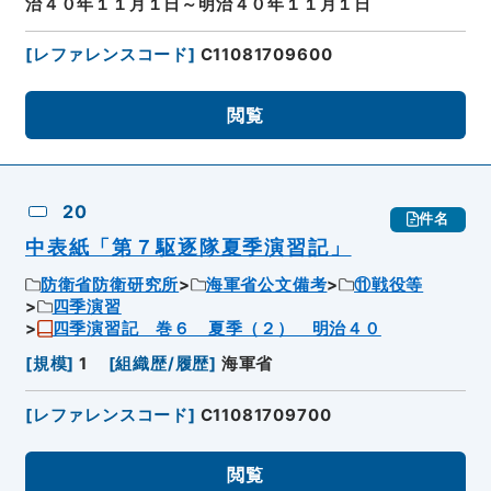
治４０年１１月１日～明治４０年１１月１日
[
レファレンスコード
]
C11081709600
閲覧
20
件名
中表紙「第７駆逐隊夏季演習記」
防衛省防衛研究所
海軍省公文備考
⑪戦役等
四季演習
四季演習記 巻６ 夏季（２） 明治４０
[
規模
]
1
[
組織歴/履歴
]
海軍省
[
レファレンスコード
]
C11081709700
閲覧