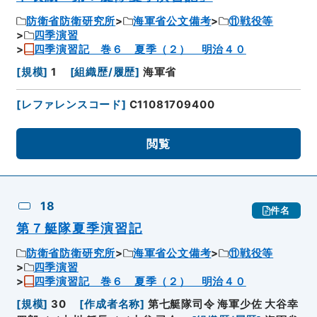
防衛省防衛研究所
海軍省公文備考
⑪戦役等
四季演習
四季演習記 巻６ 夏季（２） 明治４０
[
規模
]
1
[
組織歴/履歴
]
海軍省
[
レファレンスコード
]
C11081709400
閲覧
18
件名
第７艇隊夏季演習記
防衛省防衛研究所
海軍省公文備考
⑪戦役等
四季演習
四季演習記 巻６ 夏季（２） 明治４０
[
規模
]
30
[
作成者名称
]
第七艇隊司令 海軍少佐 大谷幸