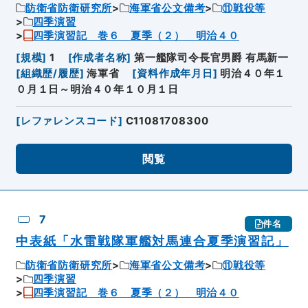
防衛省防衛研究所
海軍省公文備考
⑪戦役等
四季演習
四季演習記 巻６ 夏季（２） 明治４０
[
規模
]
1
[
作成者名称
]
第一艦隊司令長官男爵 有馬新一
[
組織歴/履歴
]
海軍省
[
資料作成年月日
]
明治４０年１
０月１日～明治４０年１０月１日
[
レファレンスコード
]
C11081708300
閲覧
7
件名
中表紙「水雷戦隊軍艦対馬連合夏季演習記」
防衛省防衛研究所
海軍省公文備考
⑪戦役等
四季演習
四季演習記 巻６ 夏季（２） 明治４０