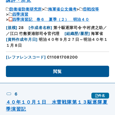
講評・所見
防衛省防衛研究所
海軍省公文備考
⑪戦役等
四季演習
四季演習記 巻６ 夏季（２） 明治４０
[
規模
]
28
[
作成者名称
]
第十駆逐隊司令 中村虎之助／
／江口 竹敷要港部司令官代理
[
組織歴/履歴
]
海軍省
[
資料作成年月日
]
明治４０年９月２７日～明治４０年１
１月８日
[
レファレンスコード
]
C11081708200
閲覧
6
件名
４０年１０月１日 水雷戦隊第１３駆逐隊夏
季演習記