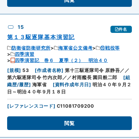
15
件名
第１３駆逐隊基本演習記
防衛省防衛研究所
海軍省公文備考
⑪戦役等
四季演習
四季演習記 巻６ 夏季（２） 明治４０
[
規模
]
53
[
作成者名称
]
第十三駆逐隊司令 原静吾／／
第六駆逐隊司令 竹内次郎／／村雨艦長 園田般二郎
[
組
織歴/履歴
]
海軍省
[
資料作成年月日
]
明治４０年９月２
日～明治４０年９月１８日
[
レファレンスコード
]
C11081709200
閲覧