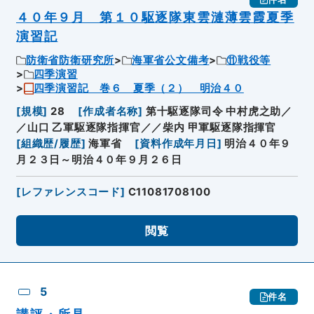
４０年９月 第１０駆逐隊東雲漣薄雲霞夏季
演習記
防衛省防衛研究所
海軍省公文備考
⑪戦役等
四季演習
四季演習記 巻６ 夏季（２） 明治４０
[
規模
]
28
[
作成者名称
]
第十駆逐隊司令 中村虎之助／
／山口 乙軍駆逐隊指揮官／／柴内 甲軍駆逐隊指揮官
[
組織歴/履歴
]
海軍省
[
資料作成年月日
]
明治４０年９
月２３日～明治４０年９月２６日
[
レファレンスコード
]
C11081708100
閲覧
5
件名