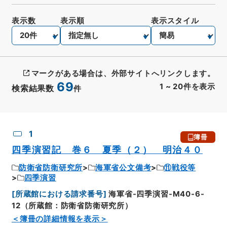
表示数
表示順
表示スタイル
マークがある場合は、外部サイトへリンクします。
69
1
~
20
件を表示
検索結果数
件
CSV出力
No.
概要情報
画像等
1
簿冊
四季演習記 巻６ 夏季（２） 明治４０
防衛省防衛研究所
海軍省公文備考
⑪戦役等
四季演習
[
所蔵館における請求番号
]
海軍省-四季演習-M40-6-
12（所蔵館：防衛省防衛研究所）
＜簿冊の詳細情報を表示＞