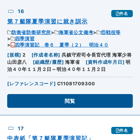
16
件名
第７艇隊夏季演習に就き訓示
防衛省防衛研究所
海軍省公文備考
⑪戦役等
四季演習
四季演習記 巻６ 夏季（２） 明治４０
[
規模
]
2
[
作成者名称
]
呉鎮守府司令長官代理 海軍少将
山田彦八
[
組織歴/履歴
]
海軍省
[
資料作成年月日
]
明
治４０年１１月２日～明治４０年１１月２日
[
レファレンスコード
]
C11081709300
閲覧
17
件名
中表紙「第７艇隊夏季演習記」