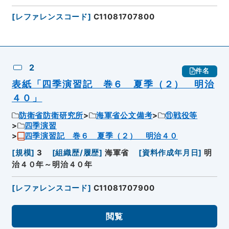
[
レファレンスコード
]
C11081707800
2
件名
表紙「四季演習記 巻６ 夏季（２） 明治
４０」
防衛省防衛研究所
海軍省公文備考
⑪戦役等
四季演習
四季演習記 巻６ 夏季（２） 明治４０
[
規模
]
3
[
組織歴/履歴
]
海軍省
[
資料作成年月日
]
明
治４０年～明治４０年
[
レファレンスコード
]
C11081707900
閲覧