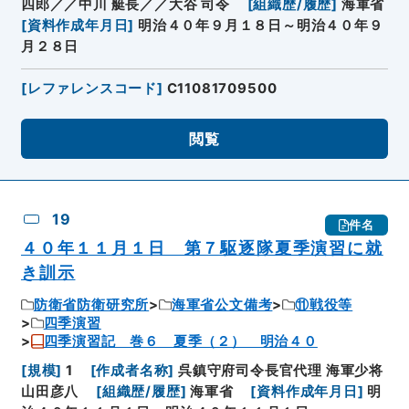
四郎／／中川 艇長／／大谷 司令
[
組織歴/履歴
]
海軍省
[
資料作成年月日
]
明治４０年９月１８日～明治４０年９
月２８日
[
レファレンスコード
]
C11081709500
閲覧
19
件名
４０年１１月１日 第７駆逐隊夏季演習に就
き訓示
防衛省防衛研究所
海軍省公文備考
⑪戦役等
四季演習
四季演習記 巻６ 夏季（２） 明治４０
[
規模
]
1
[
作成者名称
]
呉鎮守府司令長官代理 海軍少将
山田彦八
[
組織歴/履歴
]
海軍省
[
資料作成年月日
]
明