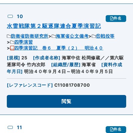
10
件名
水雷戦隊第２駆逐隊連合夏季演習記
防衛省防衛研究所
海軍省公文備考
⑪戦役等
四季演習
四季演習記 巻６ 夏季（２） 明治４０
[
規模
]
25
[
作成者名称
]
海軍中佐 松岡修蔵／／第六駆
逐隊司令 竹内次郎
[
組織歴/履歴
]
海軍省
[
資料作成
年月日
]
明治４０年９月４日～明治４０年９月５日
[
レファレンスコード
]
C11081708700
閲覧
11
件名