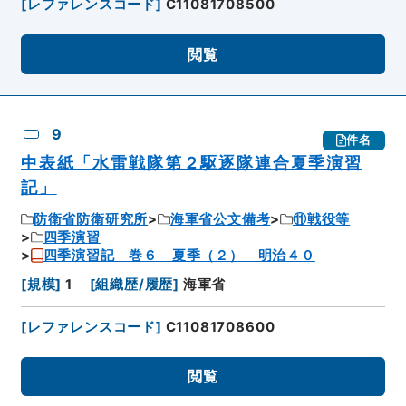
[
レファレンスコード
]
C11081708500
閲覧
9
件名
中表紙「水雷戦隊第２駆逐隊連合夏季演習
記」
防衛省防衛研究所
海軍省公文備考
⑪戦役等
四季演習
四季演習記 巻６ 夏季（２） 明治４０
[
規模
]
1
[
組織歴/履歴
]
海軍省
[
レファレンスコード
]
C11081708600
閲覧