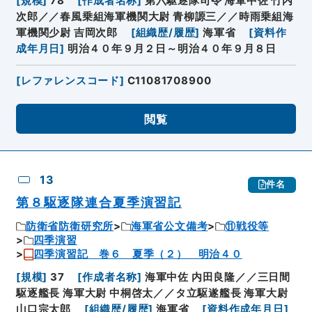
[
規模
]
78
[
作成者名称
]
第六駆逐隊司令 海軍中佐 竹内
次郎／／春風乗組海軍機関大尉 青柳謜三／／時雨乗組海
軍機関少尉 吉岡次郎
[
組織歴/履歴
]
海軍省
[
資料作
成年月日
]
明治４０年９月２日～明治４０年９月８日
[
レファレンスコード
]
C11081708900
閲覧
13
件名
第８駆逐隊連合夏季演習記
防衛省防衛研究所
海軍省公文備考
⑪戦役等
四季演習
四季演習記 巻６ 夏季（２） 明治４０
[
規模
]
37
[
作成者名称
]
海軍中佐 内田良隆／／三日間
駆逐艦長 海軍大尉 中桐啓太／／タ立駆遂艦長 海軍大尉
山口宗太郎
[
組織歴/履歴
]
海軍省
[
資料作成年月日
]