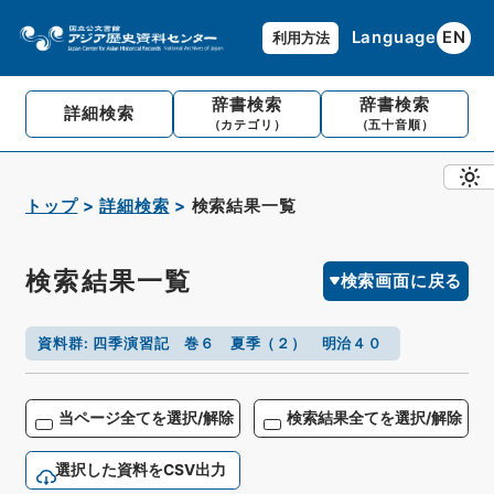
Language
EN
利用方法
辞書検索
辞書検索
詳細検索
（カテゴリ）
（五十音順）
トップ
詳細検索
検索結果一覧
検索結果一覧
検索画面に戻る
資料群
:
四季演習記 巻６ 夏季（２） 明治４０
当ページ全てを選択/解除
検索結果全てを選択/解除
選択した資料をCSV出力