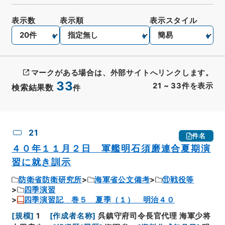
表示数
表示順
表示スタイル
マークがある場合は、外部サイトへリンクします。
33
21
~
33
件を表示
検索結果数
件
CSV出力
No.
概要情報
画像等
21
件名
４０年１１月２日 軍艦明石須磨連合夏期演
習に就き訓示
防衛省防衛研究所
海軍省公文備考
⑪戦役等
四季演習
四季演習記 巻５ 夏季（１） 明治４０
[
規模
]
1
[
作成者名称
]
呉鎮守府司令長官代理 海軍少将