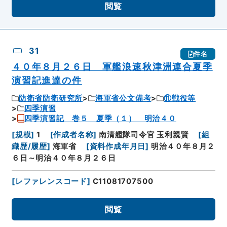
閲覧
31
件名
４０年８月２６日 軍艦浪速秋津洲連合夏季
演習記進達の件
防衛省防衛研究所
海軍省公文備考
⑪戦役等
四季演習
四季演習記 巻５ 夏季（１） 明治４０
[
規模
]
1
[
作成者名称
]
南清艦隊司令官 玉利親賢
[
組
織歴/履歴
]
海軍省
[
資料作成年月日
]
明治４０年８月２
６日～明治４０年８月２６日
[
レファレンスコード
]
C11081707500
閲覧