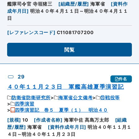
艦隊司令官 寺垣猪三
[
組織歴/履歴
]
海軍省
[
資料作
成年月日
]
明治４０年４月１１日～明治４０年４月１１
日
[
レファレンスコード
]
C11081707200
閲覧
29
件名
４０年１１月２３日 軍艦高雄夏季演習記
防衛省防衛研究所
海軍省公文備考
⑪戦役等
四季演習
四季演習記 巻５ 夏季（１） 明治４０
[
規模
]
10
[
作成者名称
]
海軍中佐 髙島万太郎
[
組織
歴/履歴
]
海軍省
[
資料作成年月日
]
明治４０年１１月１
４日～明治４０年１１月２３日