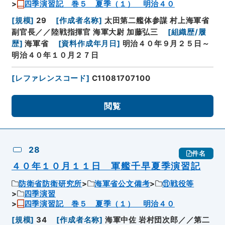
四季演習記 巻５ 夏季（１） 明治４０
[
規模
]
29
[
作成者名称
]
太田第二艦体参謀 村上海軍省
副官長／／陸戦指揮官 海軍大尉 加藤弘三
[
組織歴/履
歴
]
海軍省
[
資料作成年月日
]
明治４０年９月２５日～
明治４０年１０月２７日
[
レファレンスコード
]
C11081707100
閲覧
28
件名
４０年１０月１１日 軍艦千早夏季演習記
防衛省防衛研究所
海軍省公文備考
⑪戦役等
四季演習
四季演習記 巻５ 夏季（１） 明治４０
[
規模
]
34
[
作成者名称
]
海軍中佐 岩村団次郎／／第二