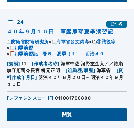
24
件名
４０年９月１０日 軍艦摩耶夏季演習記
防衛省防衛研究所
海軍省公文備考
⑪戦役等
四季演習
四季演習記 巻５ 夏季（１） 明治４０
[
規模
]
11
[
作成者名称
]
海軍中佐 河野左金太／／旅順
鎮守府司令長官 橋元正明
[
組織歴/履歴
]
海軍省
[
資
料作成年月日
]
明治４０年８月２０日～明治４０年９月
１０日
[
レファレンスコード
]
C11081706800
閲覧