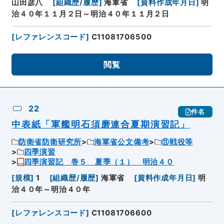
山田彦八
[
組織歴/履歴
]
海軍省
[
資料作成年月日
]
明
治４０年１１月２日～明治４０年１１月２日
[
レファレンスコード
]
C11081706500
閲覧
22
件名
中表紙「軍艦明石須磨連合夏期演習記」
防衛省防衛研究所
海軍省公文備考
⑪戦役等
四季演習
四季演習記 巻５ 夏季（１） 明治４０
[
規模
]
1
[
組織歴/履歴
]
海軍省
[
資料作成年月日
]
明
治４０年～明治４０年
[
レファレンスコード
]
C11081706600