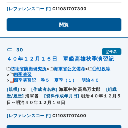
[
レファレンスコード
]
C11081707300
閲覧
30
件名
４０年１２月１６日 軍艦高雄秋季演習記
防衛省防衛研究所
海軍省公文備考
⑪戦役等
四季演習
四季演習記 巻５ 夏季（１） 明治４０
[
規模
]
13
[
作成者名称
]
海軍中佐 髙島万太郎
[
組織
歴/履歴
]
海軍省
[
資料作成年月日
]
明治４０年１２月５
日～明治４０年１２月１６日
[
レファレンスコード
]
C11081707400