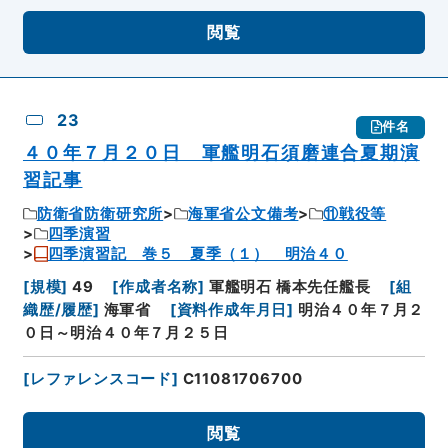
閲覧
23
件名
４０年７月２０日 軍艦明石須磨連合夏期演
習記事
防衛省防衛研究所
海軍省公文備考
⑪戦役等
四季演習
四季演習記 巻５ 夏季（１） 明治４０
[
規模
]
49
[
作成者名称
]
軍艦明石 橋本先任艦長
[
組
織歴/履歴
]
海軍省
[
資料作成年月日
]
明治４０年７月２
０日～明治４０年７月２５日
[
レファレンスコード
]
C11081706700
閲覧