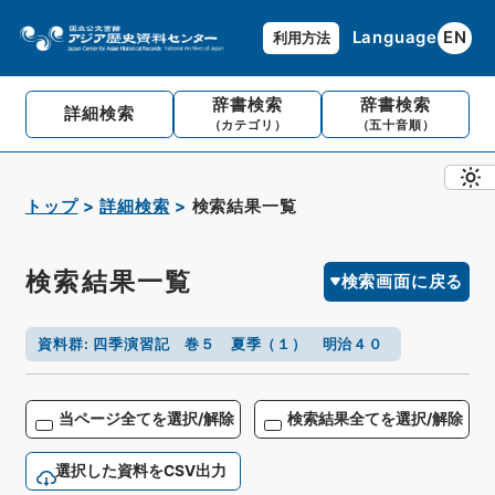
Language
EN
利用方法
辞書検索
辞書検索
詳細検索
（カテゴリ）
（五十音順）
トップ
詳細検索
検索結果一覧
検索結果一覧
検索画面に戻る
資料群
:
四季演習記 巻５ 夏季（１） 明治４０
当ページ全てを選択/解除
検索結果全てを選択/解除
選択した資料をCSV出力