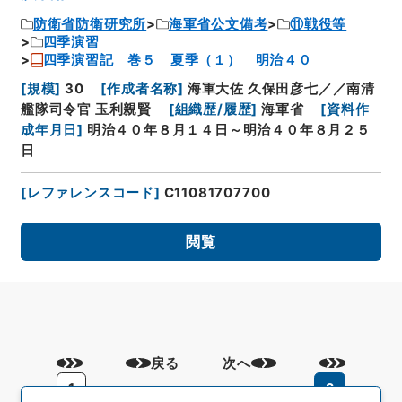
防衛省防衛研究所
海軍省公文備考
⑪戦役等
四季演習
四季演習記 巻５ 夏季（１） 明治４０
[
規模
]
30
[
作成者名称
]
海軍大佐 久保田彦七／／南清
艦隊司令官 玉利親賢
[
組織歴/履歴
]
海軍省
[
資料作
成年月日
]
明治４０年８月１４日～明治４０年８月２５
日
[
レファレンスコード
]
C11081707700
閲覧
戻る
次へ
1
2