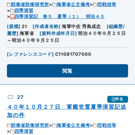
防衛省防衛研究所
海軍省公文備考
⑪戦役等
四季演習
四季演習記 巻５ 夏季（１） 明治４０
[
規模
]
21
[
作成者名称
]
海軍中佐 秀島成忠
[
組織歴/
履歴
]
海軍省
[
資料作成年月日
]
明治４０年９月２５日
～明治４０年９月２５日
[
レファレンスコード
]
C11081707000
閲覧
27
件名
４０年１０月２７日 軍艦笠置夏季演習記追
加の件
防衛省防衛研究所
海軍省公文備考
⑪戦役等
四季演習