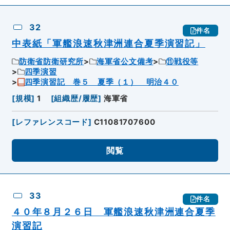
32
件名
中表紙「軍艦浪速秋津洲連合夏季演習記」
防衛省防衛研究所
海軍省公文備考
⑪戦役等
四季演習
四季演習記 巻５ 夏季（１） 明治４０
[
規模
]
1
[
組織歴/履歴
]
海軍省
[
レファレンスコード
]
C11081707600
閲覧
33
件名
４０年８月２６日 軍艦浪速秋津洲連合夏季
演習記