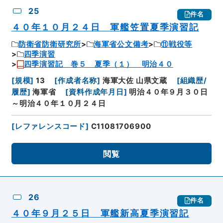
25
件名
４０年１０月２４日 軍艦笠置夏季演習記
防衛省防衛研究所
海軍省公文備考
⑪戦役等
四季演習
四季演習記 巻５ 夏季（１） 明治４０
[
規模
]
13
[
作成者名称
]
海軍大佐 山県文蔵
[
組織歴/
履歴
]
海軍省
[
資料作成年月日
]
明治４０年９月３０日
～明治４０年１０月２４日
[
レファレンスコード
]
C11081706900
閲覧
26
件名
４０年９月２５日 軍艦新高夏季演習記