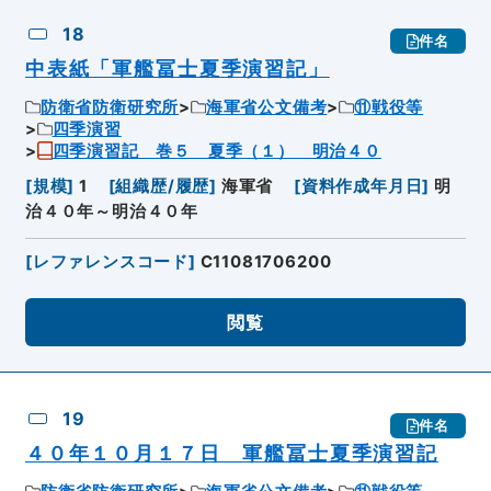
18
件名
中表紙「軍艦冨士夏季演習記」
防衛省防衛研究所
海軍省公文備考
⑪戦役等
四季演習
四季演習記 巻５ 夏季（１） 明治４０
[
規模
]
1
[
組織歴/履歴
]
海軍省
[
資料作成年月日
]
明
治４０年～明治４０年
[
レファレンスコード
]
C11081706200
閲覧
19
件名
４０年１０月１７日 軍艦冨士夏季演習記