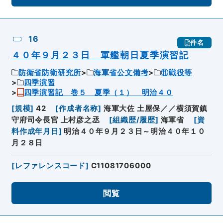
16
件名
４０年９月２３日 軍艦朝日夏季演習記
防衛省防衛研究所
海軍省公文備考
⑪戦役等
四季演習
四季演習記 巻５ 夏季（１） 明治４０
[
規模
]
42
[
作成者名称
]
海軍大佐 土屋保／／横須賀鎮
守府司令長官 上村彦之丞
[
組織歴/履歴
]
海軍省
[
資
料作成年月日
]
明治４０年９月２３日～明治４０年１０
月２８日
[
レファレンスコード
]
C11081706000
閲覧