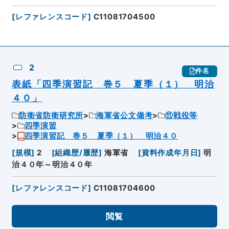
[
レファレンスコード
]
C11081704500
2
件名
表紙「四季演習記 巻５ 夏季（１） 明治
４０」
防衛省防衛研究所
海軍省公文備考
⑪戦役等
四季演習
四季演習記 巻５ 夏季（１） 明治４０
[
規模
]
2
[
組織歴/履歴
]
海軍省
[
資料作成年月日
]
明
治４０年～明治４０年
[
レファレンスコード
]
C11081704600
閲覧