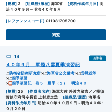
[
規模
]
2
[
組織歴/履歴
]
海軍省
[
資料作成年月日
]
明
治４０年９月～明治４０年９月
[
レファレンスコード
]
C11081705700
閲覧
14
件名
４０年９月 軍艦八雲夏季演習記
防衛省防衛研究所
海軍省公文備考
⑪戦役等
四季演習
四季演習記 巻５ 夏季（１） 明治４０
[
規模
]
25
[
作成者名称
]
海軍大佐 外波内蔵吉／／横須
賀鎮守府司令長官 上村彦之丞
[
組織歴/履歴
]
海軍省
[
資料作成年月日
]
明治４０年１０月９日～明治４０年１
０月２９日