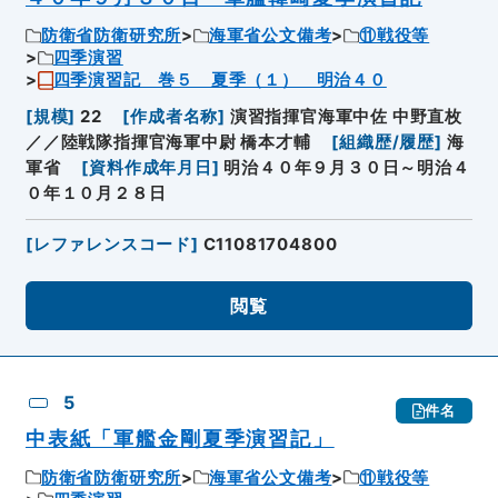
防衛省防衛研究所
海軍省公文備考
⑪戦役等
四季演習
四季演習記 巻５ 夏季（１） 明治４０
[
規模
]
22
[
作成者名称
]
演習指揮官海軍中佐 中野直枚
／／陸戦隊指揮官海軍中尉 橋本才輔
[
組織歴/履歴
]
海
軍省
[
資料作成年月日
]
明治４０年９月３０日～明治４
０年１０月２８日
[
レファレンスコード
]
C11081704800
閲覧
5
件名
中表紙「軍艦金剛夏季演習記」
防衛省防衛研究所
海軍省公文備考
⑪戦役等