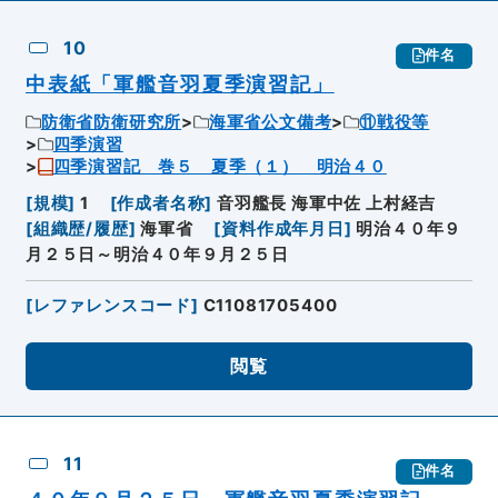
10
件名
中表紙「軍艦音羽夏季演習記」
防衛省防衛研究所
海軍省公文備考
⑪戦役等
四季演習
四季演習記 巻５ 夏季（１） 明治４０
[
規模
]
1
[
作成者名称
]
音羽艦長 海軍中佐 上村経吉
[
組織歴/履歴
]
海軍省
[
資料作成年月日
]
明治４０年９
月２５日～明治４０年９月２５日
[
レファレンスコード
]
C11081705400
閲覧
11
件名