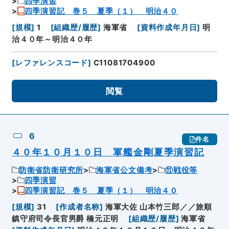
四季演習
四季演習記 巻５ 夏季（１） 明治４０
[
規模
]
1
[
組織歴/履歴
]
海軍省
[
資料作成年月日
]
明
治４０年～明治４０年
[
レファレンスコード
]
C11081704900
閲覧
6
件名
４０年１０月１０日 軍艦金剛夏季演習記
防衛省防衛研究所
海軍省公文備考
⑪戦役等
四季演習
四季演習記 巻５ 夏季（１） 明治４０
[
規模
]
31
[
作成者名称
]
海軍大佐 山本竹三郎／／旅順
鎮守府司令長官男爵 橋元正明
[
組織歴/履歴
]
海軍省