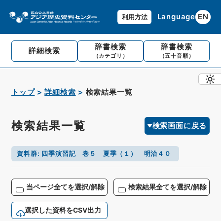
Language
EN
利用方法
辞書検索
辞書検索
詳細検索
（カテゴリ）
（五十音順）
トップ
詳細検索
検索結果一覧
検索結果一覧
検索画面に戻る
資料群
:
四季演習記 巻５ 夏季（１） 明治４０
当ページ全てを選択/解除
検索結果全てを選択/解除
選択した資料をCSV出力