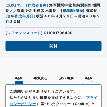
[
規模
]
15
[
作成者名称
]
海軍機関中佐 加納潤四郎 機関
長／／海軍少佐 中経彦 水雷長
[
組織歴/履歴
]
海軍省
[
資料作成年月日
]
明治４０年９月２９日～明治４０年９
月３０日
[
レファレンスコード
]
C11081706400
閲覧
戻る
次へ
1
2
ご訪問いただきありがとうございます。
私たちがより良い情報を提供できるように、
プライ
バシーポリシー
に基づいたクッキー（Cookie）の