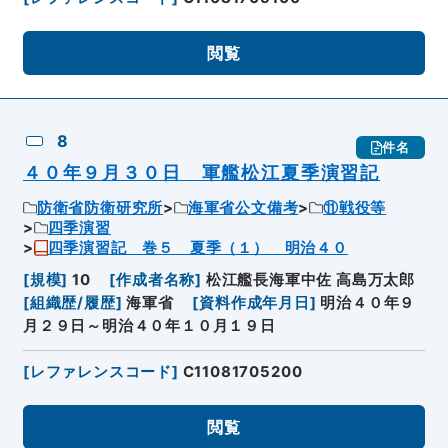
閲覧
8
件名
４０年９月３０日 軍艦松江夏季演習記
防衛省防衛研究所
海軍省公文備考
⑪戦役等
四季演習
四季演習記 巻５ 夏季（１） 明治４０
[
規模
]
10
[
作成者名称
]
松江艦長海軍中佐 高島万太郎
[
組織歴/履歴
]
海軍省
[
資料作成年月日
]
明治４０年９
月２９日～明治４０年１０月１９日
[
レファレンスコード
]
C11081705200
閲覧