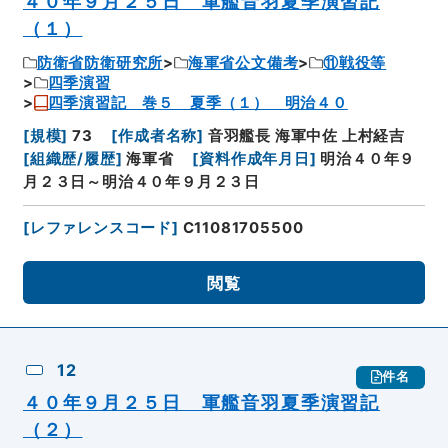
４０年９月２５日 軍艦音羽夏季演習記
（１）
防衛省防衛研究所
海軍省公文備考
⑪戦役等
四季演習
四季演習記 巻５ 夏季（１） 明治４０
[
規模
]
73
[
作成者名称
]
音羽艦長 海軍中佐 上村経吉
[
組織歴/履歴
]
海軍省
[
資料作成年月日
]
明治４０年９
月２３日～明治４０年９月２３日
[
レファレンスコード
]
C11081705500
閲覧
12
件名
４０年９月２５日 軍艦音羽夏季演習記
（２）