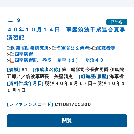
9
件名
４０年１０月１４日 軍艦筑波千歳連合夏季
演習記
防衛省防衛研究所
海軍省公文備考
⑪戦役等
四季演習
四季演習記 巻５ 夏季（１） 明治４０
[
規模
]
61
[
作成者名称
]
第二艦隊司令長官男爵 伊集院
五郎／／筑波軍医長 矢堅清史
[
組織歴/履歴
]
海軍省
[
資料作成年月日
]
明治４０年９月１７日～明治４０年１
０月４日
[
レファレンスコード
]
C11081705300
閲覧