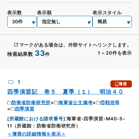
表示数
表示順
表示スタイル
マークがある場合は、外部サイトへリンクします。
33
1
~
20
件を表示
検索結果数
件
CSV出力
No.
概要情報
画像等
1
簿冊
四季演習記 巻５ 夏季（１） 明治４０
防衛省防衛研究所
海軍省公文備考
⑪戦役等
四季演習
[
所蔵館における請求番号
]
海軍省-四季演習-M40-5-
11（所蔵館：防衛省防衛研究所）
＜簿冊の詳細情報を表示＞