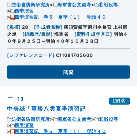
防衛省防衛研究所
海軍省公文備考
⑪戦役等
四季演習
四季演習記 巻５ 夏季（１） 明治４０
[
規模
]
28
[
作成者名称
]
横須賀鎮守府司令長官 上村彦
之丞
[
組織歴/履歴
]
海軍省
[
資料作成年月日
]
明治４
０年９月２５日～明治４０年１０月２８日
[
レファレンスコード
]
C11081705600
閲覧
13
件名
中表紙「軍艦八雲夏季演習記」
防衛省防衛研究所
海軍省公文備考
⑪戦役等
四季演習
四季演習記 巻５ 夏季（１） 明治４０