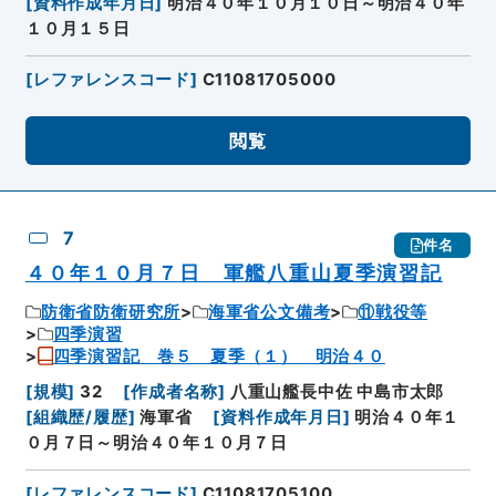
[
資料作成年月日
]
明治４０年１０月１０日～明治４０年
１０月１５日
[
レファレンスコード
]
C11081705000
閲覧
7
件名
４０年１０月７日 軍艦八重山夏季演習記
防衛省防衛研究所
海軍省公文備考
⑪戦役等
四季演習
四季演習記 巻５ 夏季（１） 明治４０
[
規模
]
32
[
作成者名称
]
八重山艦長中佐 中島市太郎
[
組織歴/履歴
]
海軍省
[
資料作成年月日
]
明治４０年１
０月７日～明治４０年１０月７日
[
レファレンスコード
]
C11081705100