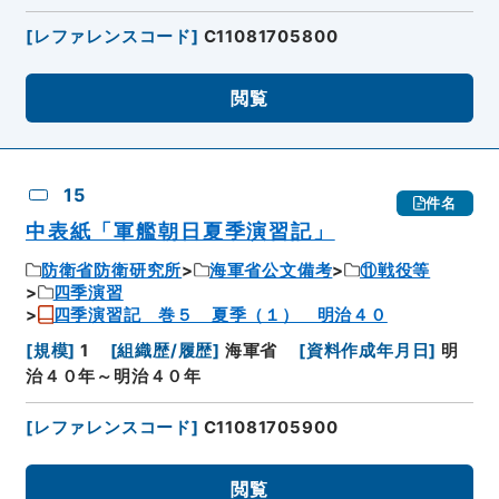
[
レファレンスコード
]
C11081705800
閲覧
15
件名
中表紙「軍艦朝日夏季演習記」
防衛省防衛研究所
海軍省公文備考
⑪戦役等
四季演習
四季演習記 巻５ 夏季（１） 明治４０
[
規模
]
1
[
組織歴/履歴
]
海軍省
[
資料作成年月日
]
明
治４０年～明治４０年
[
レファレンスコード
]
C11081705900
閲覧