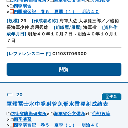
防衛省防衛研究所
海軍省公文備考
⑪戦役等
四季演習
四季演習記 巻５ 夏季（１） 明治４０
[
規模
]
26
[
作成者名称
]
海軍大佐 大塚源三郎／／砲術
長海軍少佐 岩用秀雄
[
組織歴/履歴
]
海軍省
[
資料作
成年月日
]
明治４０年１０月７日～明治４０年１０月１
７日
[
レファレンスコード
]
C11081706300
閲覧
20
件名
軍艦冨士水中発射管魚形水雷発射成績表
防衛省防衛研究所
海軍省公文備考
⑪戦役等
四季演習
四季演習記 巻５ 夏季（１） 明治４０