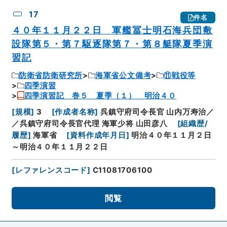
17
件名
４０年１１月２２日 軍艦冨士明石海兵団敷
設隊第５・第７駆逐隊第７・第８艇隊夏季演
習記
防衛省防衛研究所
海軍省公文備考
⑪戦役等
四季演習
四季演習記 巻５ 夏季（１） 明治４０
[
規模
]
3
[
作成者名称
]
呉鎮守府司令長官 山内万寿治／
／呉鎮守府司令長官代理 海軍少将 山田彦八
[
組織歴/
履歴
]
海軍省
[
資料作成年月日
]
明治４０年１１月２日
～明治４０年１１月２２日
[
レファレンスコード
]
C11081706100
閲覧