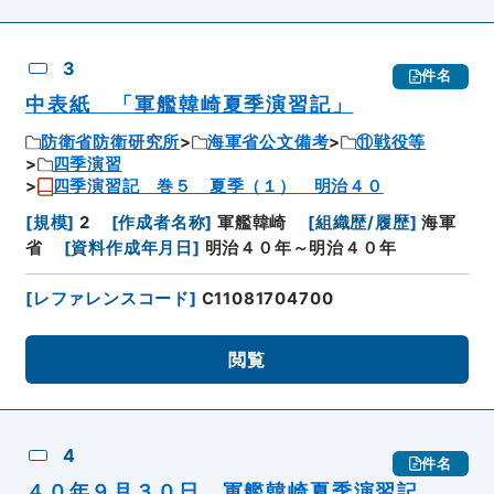
3
件名
中表紙 「軍艦韓崎夏季演習記」
防衛省防衛研究所
海軍省公文備考
⑪戦役等
四季演習
四季演習記 巻５ 夏季（１） 明治４０
[
規模
]
2
[
作成者名称
]
軍艦韓崎
[
組織歴/履歴
]
海軍
省
[
資料作成年月日
]
明治４０年～明治４０年
[
レファレンスコード
]
C11081704700
閲覧
4
件名
４０年９月３０日 軍艦韓崎夏季演習記