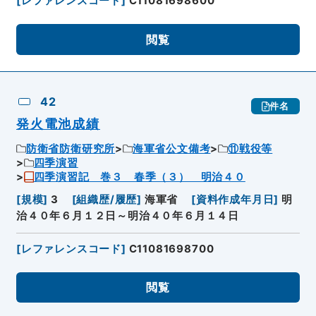
[
レファレンスコード
]
C11081698600
閲覧
42
件名
発火電池成績
防衛省防衛研究所
海軍省公文備考
⑪戦役等
四季演習
四季演習記 巻３ 春季（３） 明治４０
[
規模
]
3
[
組織歴/履歴
]
海軍省
[
資料作成年月日
]
明
治４０年６月１２日～明治４０年６月１４日
[
レファレンスコード
]
C11081698700
閲覧