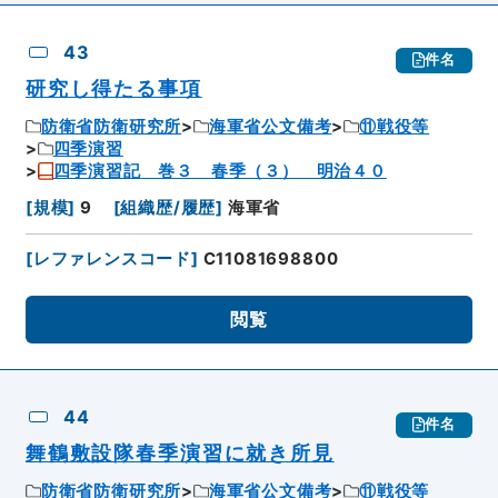
43
件名
研究し得たる事項
防衛省防衛研究所
海軍省公文備考
⑪戦役等
四季演習
四季演習記 巻３ 春季（３） 明治４０
[
規模
]
9
[
組織歴/履歴
]
海軍省
[
レファレンスコード
]
C11081698800
閲覧
44
件名
舞鶴敷設隊春季演習に就き所見
防衛省防衛研究所
海軍省公文備考
⑪戦役等