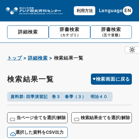
Language
EN
利用方法
辞書検索
辞書検索
詳細検索
（カテゴリ）
（五十音順）
トップ
詳細検索
検索結果一覧
検索結果一覧
検索画面に戻る
資料群
:
四季演習記 巻３ 春季（３） 明治４０
当ページ全てを選択/解除
検索結果全てを選択/解除
選択した資料をCSV出力