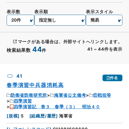
表示数
表示順
表示スタイル
マークがある場合は、外部サイトへリンクします。
44
41
~
44
件を表示
検索結果数
件
CSV出力
No.
概要情報
画像等
41
件名
春季演習中兵器消耗高
防衛省防衛研究所
海軍省公文備考
⑪戦役等
四季演習
四季演習記 巻３ 春季（３） 明治４０
[
規模
]
5
[
組織歴/履歴
]
海軍省