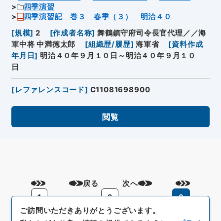
四季演習
四季演習記 巻３ 春季（３） 明治４０
[
規模
]
2
[
作成者名称
]
舞鶴鎮守府司令長官代理／／海
軍中将 中満徳太郎
[
組織歴/履歴
]
海軍省
[
資料作成
年月日
]
明治４０年９月１０日～明治４０年９月１０
日
[
レファレンスコード
]
C11081698900
閲覧
戻る
次へ
1
2
3
ご訪問いただきありがとうございます。