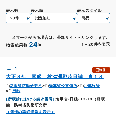
表示数
表示順
表示スタイル
マークがある場合は、外部サイトへリンクします。
24
1
~
20
件を表示
検索結果数
件
CSV出力
No.
概要情報
画像等
1
簿冊
大正３年 軍艦 秋津洲戦時日誌 青１８
防衛省防衛研究所
海軍省公文備考
⑪戦役等
日独
[
所蔵館における請求番号
]
海軍省-日独-T3-18（所蔵
館：防衛省防衛研究所）
＜簿冊の詳細情報を表示＞