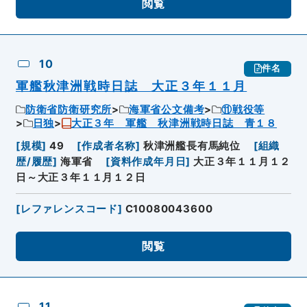
閲覧
10
件名
軍艦秋津洲戦時日誌 大正３年１１月
防衛省防衛研究所
海軍省公文備考
⑪戦役等
日独
大正３年 軍艦 秋津洲戦時日誌 青１８
[
規模
]
49
[
作成者名称
]
秋津洲艦長有馬純位
[
組織
歴/履歴
]
海軍省
[
資料作成年月日
]
大正３年１１月１２
日～大正３年１１月１２日
[
レファレンスコード
]
C10080043600
閲覧
11