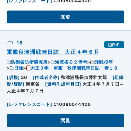
[
レファレンスコード
]
C10080044300
閲覧
18
件名
軍艦秋津洲戦時日誌 大正４年６月
防衛省防衛研究所
海軍省公文備考
⑪戦役等
日独
大正３年 軍艦 秋津洲戦時日誌 青１８
[
規模
]
20
[
作成者名称
]
秋津洲艦長加藤壮太郎
[
組織
歴/履歴
]
海軍省
[
資料作成年月日
]
大正４年７月７日～
大正４年７月７日
[
レファレンスコード
]
C10080044400
閲覧