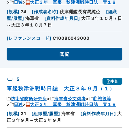
日独
大正３年 軍艦 秋津洲戦時日誌 青１８
[
規模
]
74
[
作成者名称
]
秋津洲艦長有馬純位
[
組織
歴/履歴
]
海軍省
[
資料作成年月日
]
大正３年１０月７日
～大正３年１０月７日
[
レファレンスコード
]
C10080043000
閲覧
5
件名
軍艦秋津洲戦時日誌 大正３年９月（１）
防衛省防衛研究所
海軍省公文備考
⑪戦役等
日独
大正３年 軍艦 秋津洲戦時日誌 青１８
[
規模
]
31
[
組織歴/履歴
]
海軍省
[
資料作成年月日
]
大
正３年９月～大正３年９月