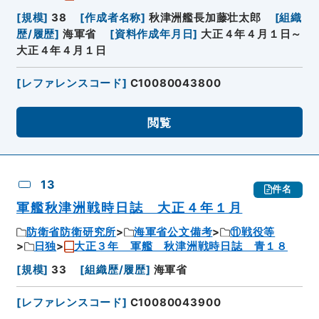
[
規模
]
38
[
作成者名称
]
秋津洲艦長加藤壮太郎
[
組織
歴/履歴
]
海軍省
[
資料作成年月日
]
大正４年４月１日～
大正４年４月１日
[
レファレンスコード
]
C10080043800
閲覧
13
件名
軍艦秋津洲戦時日誌 大正４年１月
防衛省防衛研究所
海軍省公文備考
⑪戦役等
日独
大正３年 軍艦 秋津洲戦時日誌 青１８
[
規模
]
33
[
組織歴/履歴
]
海軍省
[
レファレンスコード
]
C10080043900