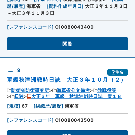
歴/履歴
]
海軍省
[
資料作成年月日
]
大正３年１１月３日
～大正３年１１月３日
[
レファレンスコード
]
C10080043400
閲覧
9
件名
軍艦秋津洲戦時日誌 大正３年１０月（２）
防衛省防衛研究所
海軍省公文備考
⑪戦役等
日独
大正３年 軍艦 秋津洲戦時日誌 青１８
[
規模
]
67
[
組織歴/履歴
]
海軍省
[
レファレンスコード
]
C10080043500