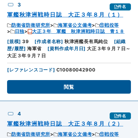
3
件名
軍艦秋津洲戦時日誌 大正３年８月（１）
防衛省防衛研究所
海軍省公文備考
⑪戦役等
日独
大正３年 軍艦 秋津洲戦時日誌 青１８
[
規模
]
39
[
作成者名称
]
秋津洲艦長有馬純位
[
組織
歴/履歴
]
海軍省
[
資料作成年月日
]
大正３年９月７日～
大正３年９月７日
[
レファレンスコード
]
C10080042900
閲覧
4
件名
軍艦秋津洲戦時日誌 大正３年８月（２）
防衛省防衛研究所
海軍省公文備考
⑪戦役等