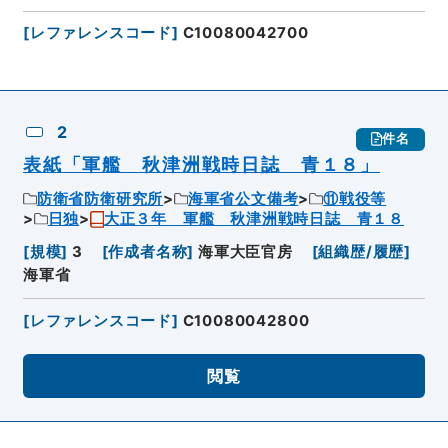
[
レファレンスコード
]
C10080042700
2
件名
表紙「軍艦 秋津洲戦時日誌 青１８」
防衛省防衛研究所
海軍省公文備考
⑪戦役等
日独
大正３年 軍艦 秋津洲戦時日誌 青１８
[
規模
]
3
[
作成者名称
]
海軍大臣官房
[
組織歴/履歴
]
海軍省
[
レファレンスコード
]
C10080042800
閲覧