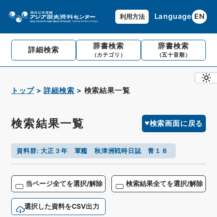
Language
EN
利用方法
辞書検索
辞書検索
詳細検索
（カテゴリ）
（五十音順）
トップ
詳細検索
検索結果一覧
検索結果一覧
検索画面に戻る
資料群
:
大正３年 軍艦 秋津洲戦時日誌 青１８
当ページ全てを選択/解除
検索結果全てを選択/解除
選択した資料をCSV出力