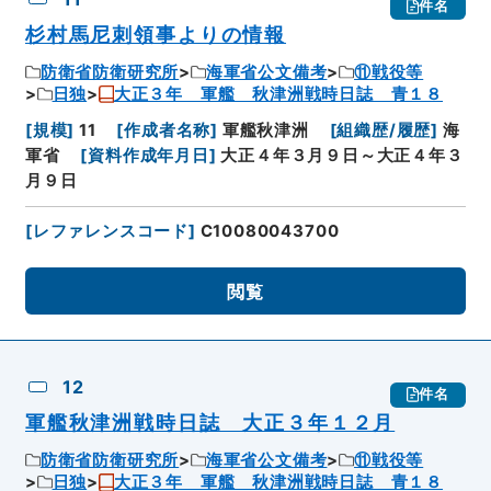
件名
杉村馬尼刺領事よりの情報
防衛省防衛研究所
海軍省公文備考
⑪戦役等
日独
大正３年 軍艦 秋津洲戦時日誌 青１８
[
規模
]
11
[
作成者名称
]
軍艦秋津洲
[
組織歴/履歴
]
海
軍省
[
資料作成年月日
]
大正４年３月９日～大正４年３
月９日
[
レファレンスコード
]
C10080043700
閲覧
12
件名
軍艦秋津洲戦時日誌 大正３年１２月
防衛省防衛研究所
海軍省公文備考
⑪戦役等
日独
大正３年 軍艦 秋津洲戦時日誌 青１８