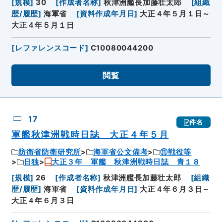
[
規模
]
30
[
作成者名称
]
秋津洲艦長加藤壮太郎
[
組織
歴/履歴
]
海軍省
[
資料作成年月日
]
大正４年５月１日～
大正４年５月１日
[
レファレンスコード
]
C10080044200
閲覧
17
件名
軍艦秋津洲戦時日誌 大正４年５月
防衛省防衛研究所
海軍省公文備考
⑪戦役等
日独
大正３年 軍艦 秋津洲戦時日誌 青１８
[
規模
]
26
[
作成者名称
]
秋津洲艦長加藤壮太郎
[
組織
歴/履歴
]
海軍省
[
資料作成年月日
]
大正４年６月３日～
大正４年６月３日