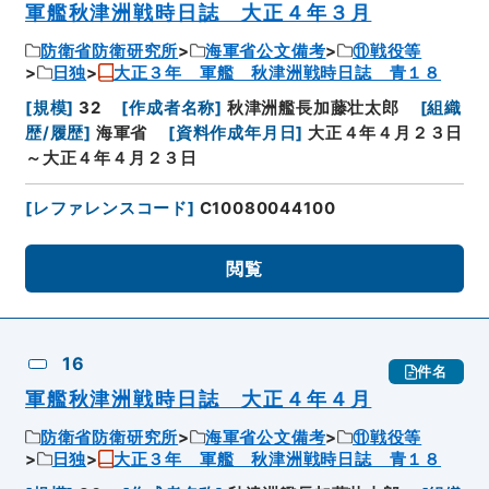
軍艦秋津洲戦時日誌 大正４年３月
防衛省防衛研究所
海軍省公文備考
⑪戦役等
日独
大正３年 軍艦 秋津洲戦時日誌 青１８
[
規模
]
32
[
作成者名称
]
秋津洲艦長加藤壮太郎
[
組織
歴/履歴
]
海軍省
[
資料作成年月日
]
大正４年４月２３日
～大正４年４月２３日
[
レファレンスコード
]
C10080044100
閲覧
16
件名
軍艦秋津洲戦時日誌 大正４年４月
防衛省防衛研究所
海軍省公文備考
⑪戦役等
日独
大正３年 軍艦 秋津洲戦時日誌 青１８