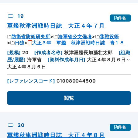
19
件名
軍艦秋津洲戦時日誌 大正４年７月
防衛省防衛研究所
海軍省公文備考
⑪戦役等
日独
大正３年 軍艦 秋津洲戦時日誌 青１８
[
規模
]
20
[
作成者名称
]
秋津洲艦長加藤壮太郎
[
組織
歴/履歴
]
海軍省
[
資料作成年月日
]
大正４年８月６日～
大正４年８月６日
[
レファレンスコード
]
C10080044500
閲覧
20
件名
軍艦秋津洲戦時日誌 大正４年８月