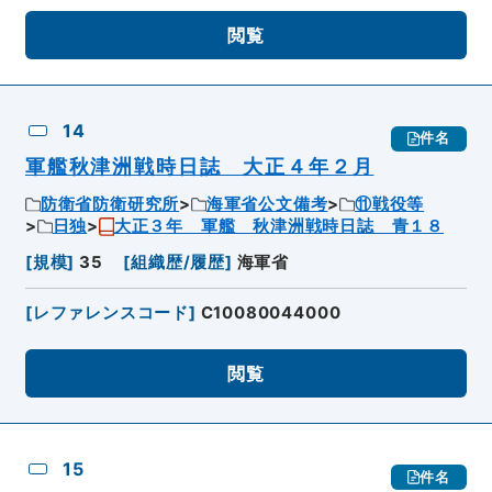
閲覧
14
件名
軍艦秋津洲戦時日誌 大正４年２月
防衛省防衛研究所
海軍省公文備考
⑪戦役等
日独
大正３年 軍艦 秋津洲戦時日誌 青１８
[
規模
]
35
[
組織歴/履歴
]
海軍省
[
レファレンスコード
]
C10080044000
閲覧
15
件名