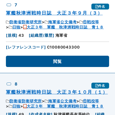
7
件名
軍艦秋津洲戦時日誌 大正３年９月（３）
防衛省防衛研究所
海軍省公文備考
⑪戦役等
日独
大正３年 軍艦 秋津洲戦時日誌 青１８
[
規模
]
43
[
組織歴/履歴
]
海軍省
[
レファレンスコード
]
C10080043300
閲覧
8
件名
軍艦秋津洲戦時日誌 大正３年１０月（１）
防衛省防衛研究所
海軍省公文備考
⑪戦役等
日独
大正３年 軍艦 秋津洲戦時日誌 青１８
[
規模
]
49
[
作成者名称
]
秋津洲艦長有馬純位
[
組織