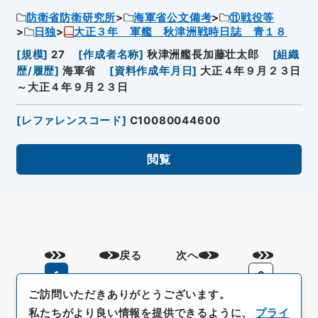
防衛省防衛研究所
海軍省公文備考
⑪戦役等
日独
大正３年 軍艦 秋津洲戦時日誌 青１８
[
規模
]
27
[
作成者名称
]
秋津洲艦長加藤壮太郎
[
組織
歴/履歴
]
海軍省
[
資料作成年月日
]
大正４年９月２３日
～大正４年９月２３日
[
レファレンスコード
]
C10080044600
閲覧
戻る
次へ
1
2
ご訪問いただきありがとうございます。
私たちがより良い情報を提供できるように、
プライ