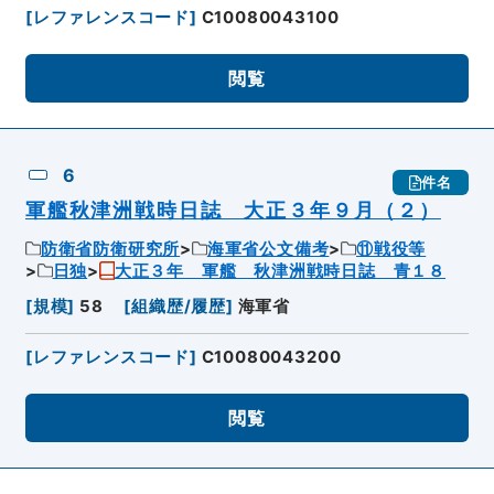
[
レファレンスコード
]
C10080043100
閲覧
6
件名
軍艦秋津洲戦時日誌 大正３年９月（２）
防衛省防衛研究所
海軍省公文備考
⑪戦役等
日独
大正３年 軍艦 秋津洲戦時日誌 青１８
[
規模
]
58
[
組織歴/履歴
]
海軍省
[
レファレンスコード
]
C10080043200
閲覧