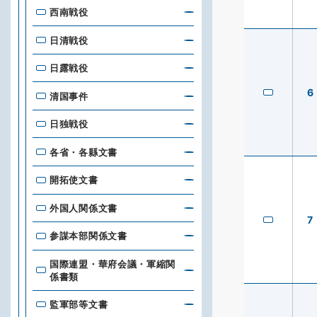
西南戦役
日清戦役
日露戦役
6
清国事件
日独戦役
各省・各縣文書
開拓使文書
外国人関係文書
7
参謀本部関係文書
国際連盟・華府会議・軍縮関
係書類
監軍部等文書