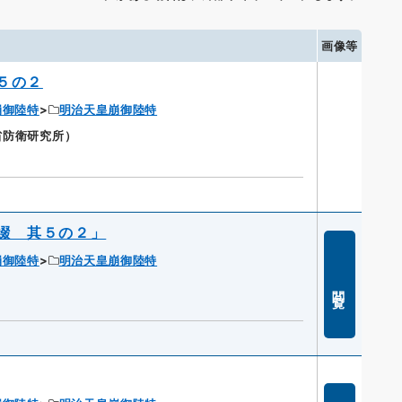
画像等
５の２
崩御陸特
明治天皇崩御陸特
衛省防衛研究所）
綴 其５の２」
崩御陸特
明治天皇崩御陸特
閲覧