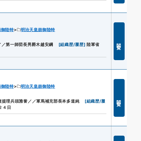
崩御陸特
明治天皇崩御陸特
閲覧
／／第一師団長男爵木越安綱
[
組織歴/履歴
]
陸軍省
崩御陸特
明治天皇崩御陸特
閲覧
廠提理兵頭雅誉／／軍馬補充部長本多道純
[
組織歴/履
２４日