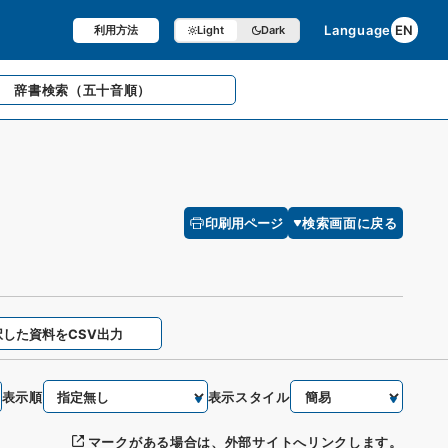
Language
EN
利用方法
Light
Dark
辞書検索
（五十音順）
印刷用ページ
検索画面に戻る
択した資料をCSV出力
表示順
表示スタイル
マークがある場合は、外部サイトへリンクします。