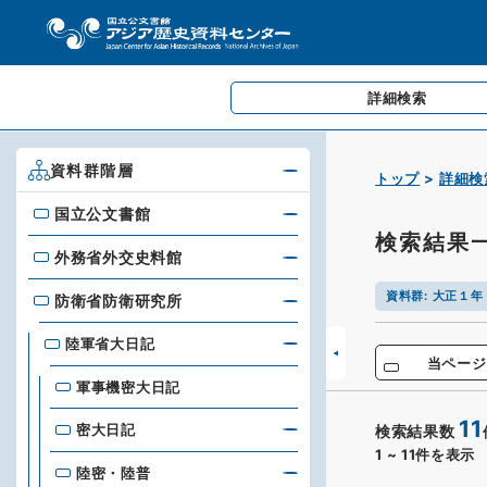
詳細検索
資料群階層
トップ
詳細検
国立公文書館
国立公文書館
検索結果
外務省外交史料館
外務省外交史料館
資料群
:
大正１年
防衛省防衛研究所
防衛省防衛研究所
陸軍省大日記
当ページ
軍事機密大日記
11
密大日記
検索結果数
1
~
11
件を表示
陸密・陸普