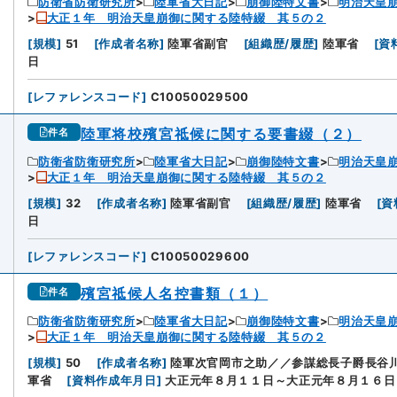
防衛省防衛研究所
陸軍省大日記
崩御陸特文書
明治天皇
大正１年 明治天皇崩御に関する陸特綴 其５の２
[
規模
]
51
[
作成者名称
]
陸軍省副官
[
組織歴/履歴
]
陸軍省
[
資
日
[
レファレンスコード
]
C10050029500
陸軍将校殯宮祗候に関する要書綴（２）
件名
防衛省防衛研究所
陸軍省大日記
崩御陸特文書
明治天皇
大正１年 明治天皇崩御に関する陸特綴 其５の２
[
規模
]
32
[
作成者名称
]
陸軍省副官
[
組織歴/履歴
]
陸軍省
[
資
日
[
レファレンスコード
]
C10050029600
殯宮祗候人名控書類（１）
件名
防衛省防衛研究所
陸軍省大日記
崩御陸特文書
明治天皇
大正１年 明治天皇崩御に関する陸特綴 其５の２
[
規模
]
50
[
作成者名称
]
陸軍次官岡市之助／／参謀総長子爵長谷
軍省
[
資料作成年月日
]
大正元年８月１１日～大正元年８月１６日