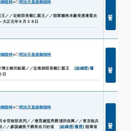
崩御陸特
明治天皇崩御陸特
閲覧
親王／／近衛団長載仁親王／／陸軍糧秩本廠長渡邊賢次
～大正元年８月２８日
崩御陸特
明治天皇崩御陸特
閲覧
学博士柳沢銀蔵／／近衛師団長載仁親王
[
組織歴/履
６日
崩御陸特
明治天皇崩御陸特
司令官南部辰丙／／教育總監男爵淺田信興／／東京砲兵
閲覧
郎／／參謀總長子爵長谷川好道
[
組織歴/履歴
]
陸軍省