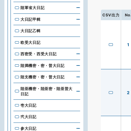
陸軍省大日記
CSV出力
No
大日記甲輯
大日記乙輯
欧受大日記
1
西密受・西受大日記
陸満機密・密・普大日記
陸支機密・密・普大日記
陸亜機密・陸亜密・陸亜普大
2
日記
壱大日記
弐大日記
参大日記