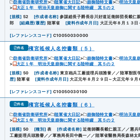
防衛省防衛研究所
陸軍省大日記
崩御陸特文書
明治天皇
大正１年 明治天皇崩御に関する陸特綴 其５の２
[
規模
]
52
[
作成者名称
]
参謀総長子爵長谷川好道近衛師団長載仁
郎
[
組織歴/履歴
]
陸軍省
[
資料作成年月日
]
大正元年８月１３日
[
レファレンスコード
]
C10050030000
殯宮祗候人名控書類（５）
件名
防衛省防衛研究所
陸軍省大日記
崩御陸特文書
明治天皇
大正１年 明治天皇崩御に関する陸特綴 其５の２
[
規模
]
50
[
作成者名称
]
東京砲兵工厰提理兵頭雅誉／／陸軍獣医
歴
]
陸軍省
[
資料作成年月日
]
大正元年８月２９日～大正元年９月
[
レファレンスコード
]
C10050030100
殯宮祗候人名控書類（６）
件名
防衛省防衛研究所
陸軍省大日記
崩御陸特文書
明治天皇
大正１年 明治天皇崩御に関する陸特綴 其５の２
[
規模
]
50
[
種別
]
表
[
作成者名称
]
近衛師團長載仁親王／／憲兵
工廠提理兵頭雅譽／／軍務局長田中義一／／陸軍省醫務局長森林太