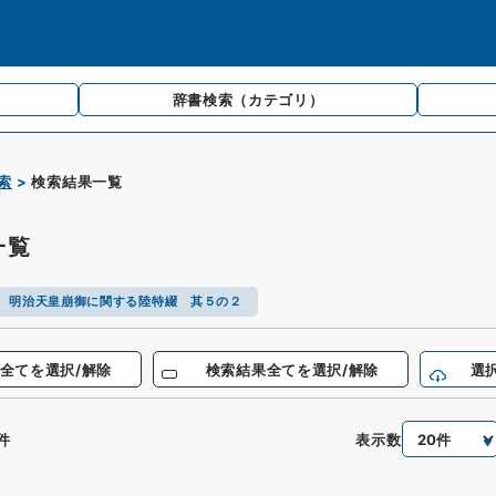
辞書検索
（カテゴリ）
索
検索結果一覧
一覧
 明治天皇崩御に関する陸特綴 其５の２
全てを選択/解除
検索結果全てを選択/解除
選
表示数
件