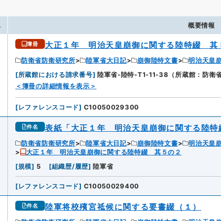
.
概要情報
大正１年 明治天皇崩御に関する陸特綴 其
簿冊
防衛省防衛研究所
陸軍省大日記
崩御陸特文書
明治天皇
[
所蔵館における請求番号
]
陸軍省-陸特-T1-11-38（所蔵館：防
＜簿冊の詳細情報を表示＞
[
レファレンスコード
]
C10050029300
表紙「大正１年 明治天皇崩御に関する陸特
件名
防衛省防衛研究所
陸軍省大日記
崩御陸特文書
明治天皇
大正１年 明治天皇崩御に関する陸特綴 其５の２
[
規模
]
5
[
組織歴/履歴
]
陸軍省
[
レファレンスコード
]
C10050029400
陸軍将校殯宮祗候に関する要書綴（１）
件名