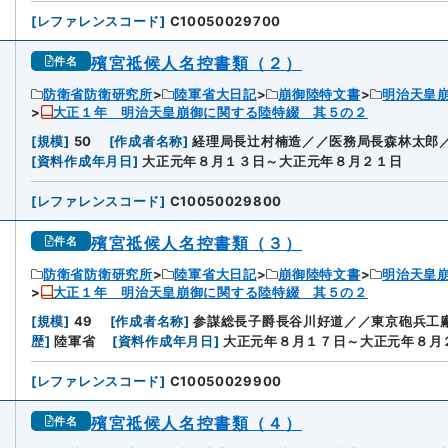
[
レファレンスコード
]
C10050029700
殯宮祗候人名控書類（２）
件名
防衛省防衛研究所
陸軍省大日記
崩御陸特文書
明治天皇
大正１年 明治天皇崩御に関する陸特綴 其５の２
[
規模
]
50
[
作成者名称
]
経理局長辻村楠造／／医務局長森林太郎
[
資料作成年月日
]
大正元年８月１３日～大正元年８月２１日
[
レファレンスコード
]
C10050029800
殯宮祗候人名控書類（３）
件名
防衛省防衛研究所
陸軍省大日記
崩御陸特文書
明治天皇
大正１年 明治天皇崩御に関する陸特綴 其５の２
[
規模
]
49
[
作成者名称
]
参謀総長子爵長谷川好道／／東京砲兵工
歴
]
陸軍省
[
資料作成年月日
]
大正元年８月１７日～大正元年８月
[
レファレンスコード
]
C10050029900
殯宮祗候人名控書類（４）
件名