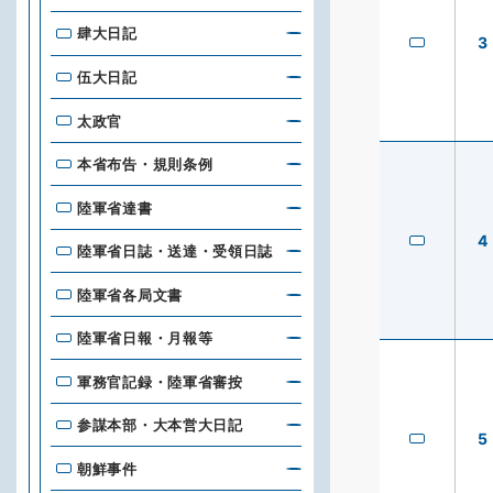
肆大日記
3
伍大日記
太政官
本省布告・規則条例
陸軍省達書
4
陸軍省日誌・送達・受領日誌
陸軍省各局文書
陸軍省日報・月報等
軍務官記録・陸軍省審按
参謀本部・大本営大日記
5
朝鮮事件