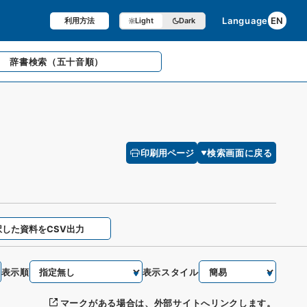
Language
EN
利用方法
Light
Dark
辞書検索
（五十音順）
印刷用ページ
検索画面に戻る
択した資料をCSV出力
表示順
表示スタイル
マークがある場合は、外部サイトへリンクします。