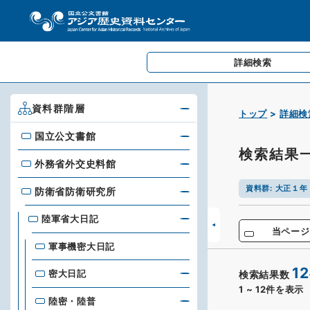
詳細検索
資料群階層
トップ
詳細検
国立公文書館
国立公文書館
検索結果
外務省外交史料館
外務省外交史料館
資料群
:
大正１年
防衛省防衛研究所
防衛省防衛研究所
陸軍省大日記
当ページ
軍事機密大日記
12
密大日記
検索結果数
1
~
12
件を表示
陸密・陸普