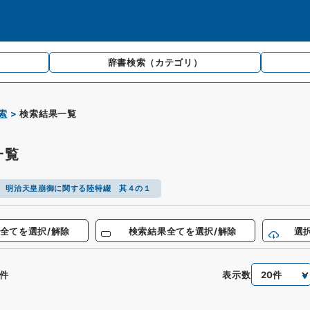
辞書検索
（カテゴリ）
索
検索結果一覧
一覧
 明治天皇崩御に関する陸特綴 其４の１
全てを選択/解除
検索結果全てを選択/解除
選
表示数
件