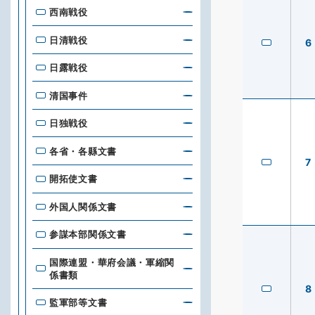
西南戦役
日清戦役
6
日露戦役
清国事件
日独戦役
各省・各縣文書
7
開拓使文書
外国人関係文書
参謀本部関係文書
国際連盟・華府会議・軍縮関
係書類
8
監軍部等文書