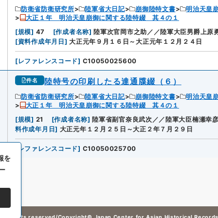
防衛省防衛研究所
陸軍省大日記
崩御陸特文書
明治天皇
大正１年 明治天皇崩御に関する陸特綴 其４の１
[
規模
]
47
[
作成者名称
]
陸軍次官岡市之助／／陸軍大臣男爵上原
[
資料作成年月日
]
大正元年９月１６日～大正元年１２月２４日
[
レファレンスコード
]
C10050025600
陸特号の印刷したる達通牒綴（６）
件名
防衛省防衛研究所
陸軍省大日記
崩御陸特文書
明治天皇
大正１年 明治天皇崩御に関する陸特綴 其４の１
[
規模
]
21
[
作成者名称
]
陸軍省副官奈良武次／／陸軍大臣楠瀬幸
料作成年月日
]
大正元年１２月２５日～大正２年７月２９日
[
レファレンスコード
]
C10050025700
報を
ー
All rights reserved/Copyright©
Japan Center for Asian Historical Record