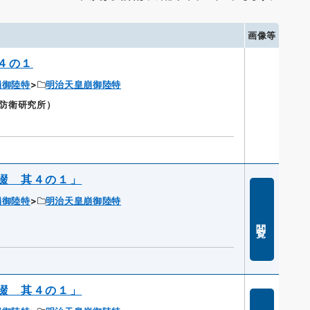
画像等
４の１
崩御陸特
明治天皇崩御陸特
省防衛研究所）
綴 其４の１」
崩御陸特
明治天皇崩御陸特
閲覧
綴 其４の１」