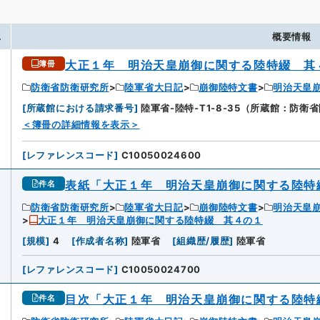
.
概要情報
大正１年 明治天皇崩御に関する陸特綴 其
簿冊
防衛省防衛研究所
陸軍省大日記
崩御陸特文書
明治天皇
[
所蔵館における請求番号
]
陸軍省-陸特-T1-8-35（所蔵館：防衛
＜簿冊の詳細情報を表示＞
[
レファレンスコード
]
C10050024600
表紙「大正１年 明治天皇崩御に関する陸特
件名
防衛省防衛研究所
陸軍省大日記
崩御陸特文書
明治天皇
大正１年 明治天皇崩御に関する陸特綴 其４の１
[
規模
]
4
[
作成者名称
]
陸軍省
[
組織歴/履歴
]
陸軍省
[
レファレンスコード
]
C10050024700
目次「大正１年 明治天皇崩御に関する陸特
件名