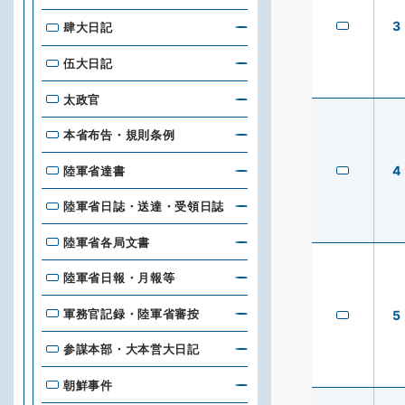
3
肆大日記
伍大日記
太政官
本省布告・規則条例
4
陸軍省達書
陸軍省日誌・送達・受領日誌
陸軍省各局文書
陸軍省日報・月報等
軍務官記録・陸軍省審按
5
参謀本部・大本営大日記
朝鮮事件