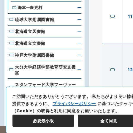
海軍一般史料
11
琉球大学附属図書館
琉球大学附属図書館
北海道立図書館
北海道立図書館
北海道立文書館
北海道立文書館
神戸大学附属図書館
神戸大学附属図書館
大分大学経済学部教育研究支援
12
大分大学経済学部教育研究支援室
室
スタンフォード大学フーヴァー
スタンフォード大学フーヴァー研究所
研究所
ご訪問いただきありがとうございます。
私たちがより良い情
日本貿易振興機構アジア経済研
提供できるように、
プライバシーポリシー
に基づいたクッキ
日本貿易振興機構アジア経済研究所図書館
究所図書館
（Cookie）の取得と利用に同意をお願いいたします。
東洋文庫
必要最小限
全て同意
東洋文庫
新聞通信調査会
新聞通信調査会