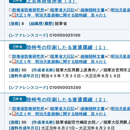
上京将校宿所表（３）
件名
防衛省防衛研究所
陸軍省大日記
崩御陸特文書
明治天皇
大正１年 明治天皇崩御に関する陸特綴 其４の１
[
規模
]
8
[
組織歴/履歴
]
陸軍省
[
レファレンスコード
]
C10050025100
陸特号の印刷したる達通牒綴（１）
件名
防衛省防衛研究所
陸軍省大日記
崩御陸特文書
明治天皇
大正１年 明治天皇崩御に関する陸特綴 其４の１
[
規模
]
50
[
作成者名称
]
陸軍大臣男爵上原勇作／／陸軍次官岡市
[
資料作成年月日
]
明治４５年７月３０日～大正元年８月１９日
[
レファレンスコード
]
C10050025200
陸特号の印刷したる達通牒綴（２）
件名
防衛省防衛研究所
陸軍省大日記
崩御陸特文書
明治天皇
大正１年 明治天皇崩御に関する陸特綴 其４の１
[
規模
]
50
[
作成者名称
]
陸軍省副官竹嶋音次郎／／陸軍大臣男爵
[
資料作成年月日
]
大正元年８月２1日～大正元年８月２９日