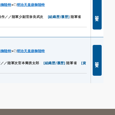
崩御陸特
明治天皇崩御陸特
閲覧
勇作／／陸軍少副官奈良武次
[
組織歴/履歴
]
陸軍省
崩御陸特
明治天皇崩御陸特
閲覧
彦／／陸軍次官本卿房太郎
[
組織歴/履歴
]
陸軍省
[
資
s