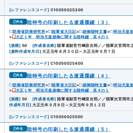
[
レファレンスコード
]
C10050025300
陸特号の印刷したる達通牒綴（３）
件名
防衛省防衛研究所
陸軍省大日記
崩御陸特文書
明治天皇
大正１年 明治天皇崩御に関する陸特綴 其４の１
[
規模
]
50
[
作成者名称
]
陸軍省副官竹嶋音次郎／／陸軍次官岡市
[
資料作成年月日
]
大正元年８月３０日～大正元年９月７日
[
レファレンスコード
]
C10050025400
陸特号の印刷したる達通牒綴（４）
件名
防衛省防衛研究所
陸軍省大日記
崩御陸特文書
明治天皇
大正１年 明治天皇崩御に関する陸特綴 其４の１
[
規模
]
50
[
作成者名称
]
陸軍省副官竹嶋音次郎／／陸軍次官岡市
作成年月日
]
大正元年９月８日～大正元年９月１２日
[
レファレンスコード
]
C10050025500
陸特号の印刷したる達通牒綴（５）
件名