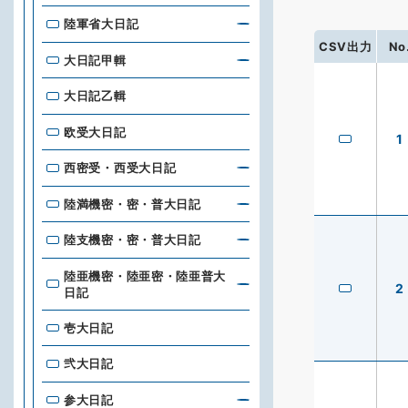
陸軍省大日記
CSV出力
No
大日記甲輯
大日記乙輯
欧受大日記
1
西密受・西受大日記
陸満機密・密・普大日記
陸支機密・密・普大日記
陸亜機密・陸亜密・陸亜普大
2
日記
壱大日記
弐大日記
参大日記