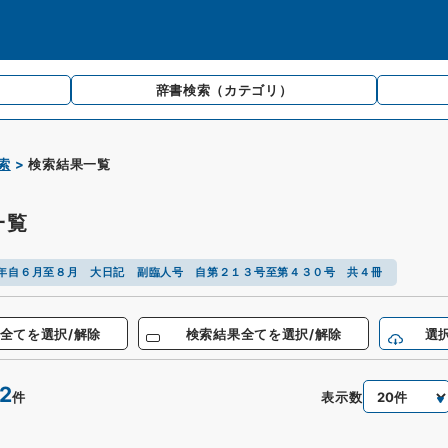
辞書検索
（カテゴリ）
索
検索結果一覧
一覧
年自６月至８月 大日記 副臨人号 自第２１３号至第４３０号 共４冊
全てを選択/解除
検索結果全てを選択/解除
選
2
表示数
件