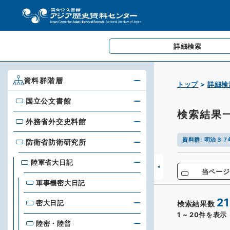
詳細検索
資料群階層
トップ
詳細検
国立公文書館
国立公文書館
検索結果
外務省外交史料館
外務省外交史料館
資料群
:
明治３７
防衛省防衛研究所
防衛省防衛研究所
陸軍省大日記
当ページ
軍事機密大日記
21
密大日記
検索結果数
1
~
20
件を表示
陸密・陸普