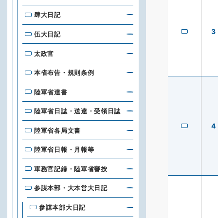
肆大日記
3
伍大日記
太政官
本省布告・規則条例
陸軍省達書
陸軍省日誌・送達・受領日誌
4
陸軍省各局文書
陸軍省日報・月報等
軍務官記録・陸軍省審按
参謀本部・大本営大日記
参謀本部大日記