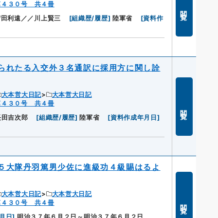
第４３０号 共４冊
閲覧
守田利遠／／川上賢三
[
組織歴/履歴
]
陸軍省
[
資料作
られたる入交外３名通訳に採用方に関し詮
大本営大日記
大本営大日記
第４３０号 共４冊
閲覧
長田吉次郎
[
組織歴/履歴
]
陸軍省
[
資料作成年月日
]
５大隊丹羽篤男少佐に進級功４級賜はるよ
大本営大日記
大本営大日記
第４３０号 共４冊
閲覧
月日
]
明治３７年６月２日～明治３７年６月２日