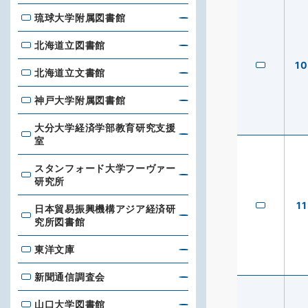
琉球大学附属図書館
琉球大学附属図書館
北海道立図書館
北海道立図書館
10
北海道立文書館
北海道立文書館
神戸大学附属図書館
神戸大学附属図書館
大分大学経済学部教育研究支援
大分大学経済学部教育研究支援室
室
スタンフォード大学フーヴァー
スタンフォード大学フーヴァー研究所
研究所
11
日本貿易振興機構アジア経済研
日本貿易振興機構アジア経済研究所図書館
究所図書館
東洋文庫
東洋文庫
新聞通信調査会
新聞通信調査会
山口大学図書館
山口大学図書館