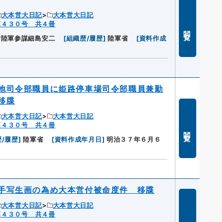
大本営大日記
大本営大日記
第４３０号 共４冊
閲覧
営陸軍参謀細島安二
[
組織歴/履歴
]
陸軍省
[
資料作成
地司令部職員に姫路停車場司令部職員兼勤
移牒
大本営大日記
大本営大日記
第４３０号 共４冊
閲覧
/履歴
]
陸軍省
[
資料作成年月日
]
明治３７年６月６
手写生画の為め大本営付被命度件 移牒
大本営大日記
大本営大日記
第４３０号 共４冊
閲覧