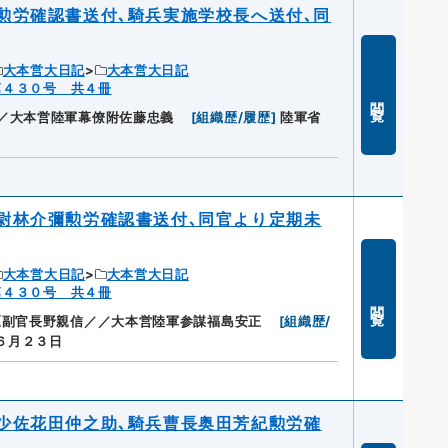
勲労確認書送付､騎兵実施学校長へ送付､同
大本営大日記
大本営大日記
第４３０号 共４冊
閲覧
／大本営陸軍幕僚附佐藤忠義
[
組織歴/履歴
]
陸軍省
尉林介彌勲労確認書送付､同官より定期未
大本営大日記
大本営大日記
第４３０号 共４冊
閲覧
区副官長野親信／／大本営陸軍参謀福島安正
[
組織歴/
６月２３日
少佐花田仲之助､騎兵曹長奥田芳紀勲労確