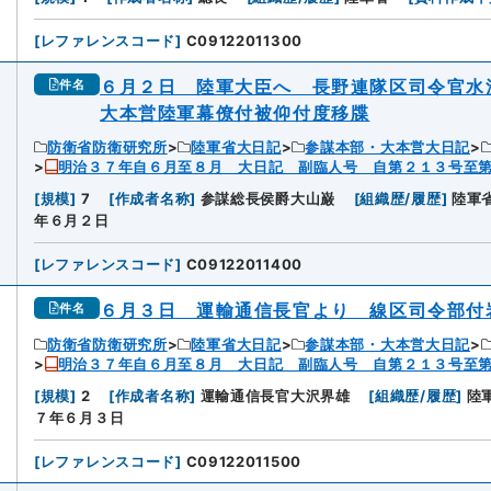
[
レファレンスコード
]
C09122011300
６月２日 陸軍大臣へ 長野連隊区司令官水
件名
大本営陸軍幕僚付被仰付度移牒
防衛省防衛研究所
陸軍省大日記
参謀本部・大本営大日記
明治３７年自６月至８月 大日記 副臨人号 自第２１３号至
[
規模
]
7
[
作成者名称
]
参謀総長侯爵大山巌
[
組織歴/履歴
]
陸軍
年６月２日
[
レファレンスコード
]
C09122011400
６月３日 運輸通信長官より 線区司令部付
件名
防衛省防衛研究所
陸軍省大日記
参謀本部・大本営大日記
明治３７年自６月至８月 大日記 副臨人号 自第２１３号至
[
規模
]
2
[
作成者名称
]
運輸通信長官大沢界雄
[
組織歴/履歴
]
陸
７年６月３日
[
レファレンスコード
]
C09122011500