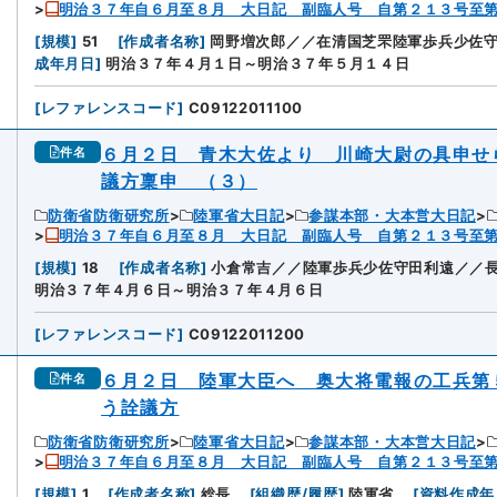
明治３７年自６月至８月 大日記 副臨人号 自第２１３号至
[
規模
]
51
[
作成者名称
]
岡野増次郎／／在清国芝罘陸軍歩兵少佐
成年月日
]
明治３７年４月１日～明治３７年５月１４日
[
レファレンスコード
]
C09122011100
６月２日 青木大佐より 川崎大尉の具申せ
件名
議方稟申 （３）
防衛省防衛研究所
陸軍省大日記
参謀本部・大本営大日記
明治３７年自６月至８月 大日記 副臨人号 自第２１３号至
[
規模
]
18
[
作成者名称
]
小倉常吉／／陸軍歩兵少佐守田利遠／／
明治３７年４月６日～明治３７年４月６日
[
レファレンスコード
]
C09122011200
６月２日 陸軍大臣へ 奥大将電報の工兵第
件名
う詮議方
防衛省防衛研究所
陸軍省大日記
参謀本部・大本営大日記
明治３７年自６月至８月 大日記 副臨人号 自第２１３号至
[
規模
]
1
[
作成者名称
]
総長
[
組織歴/履歴
]
陸軍省
[
資料作成年