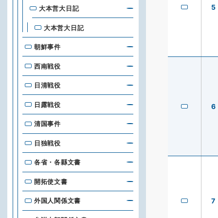
5
大本営大日記
大本営大日記
朝鮮事件
西南戦役
日清戦役
日露戦役
6
清国事件
日独戦役
各省・各縣文書
開拓使文書
7
外国人関係文書