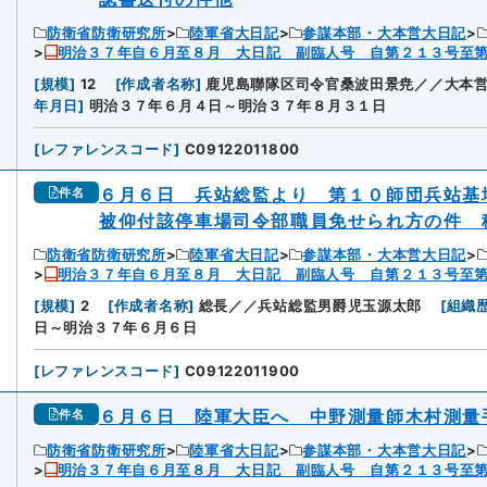
防衛省防衛研究所
陸軍省大日記
参謀本部・大本営大日記
明治３７年自６月至８月 大日記 副臨人号 自第２１３号至
[
規模
]
12
[
作成者名称
]
鹿児島聯隊区司令官桑波田景尭／／大本
年月日
]
明治３７年６月４日～明治３７年８月３１日
[
レファレンスコード
]
C09122011800
６月６日 兵站総監より 第１０師団兵站基
件名
被仰付該停車場司令部職員免せられ方の件 
防衛省防衛研究所
陸軍省大日記
参謀本部・大本営大日記
明治３７年自６月至８月 大日記 副臨人号 自第２１３号至
[
規模
]
2
[
作成者名称
]
総長／／兵站総監男爵児玉源太郎
[
組織歴
日～明治３７年６月６日
[
レファレンスコード
]
C09122011900
６月６日 陸軍大臣へ 中野測量師木村測量
件名
防衛省防衛研究所
陸軍省大日記
参謀本部・大本営大日記
明治３７年自６月至８月 大日記 副臨人号 自第２１３号至