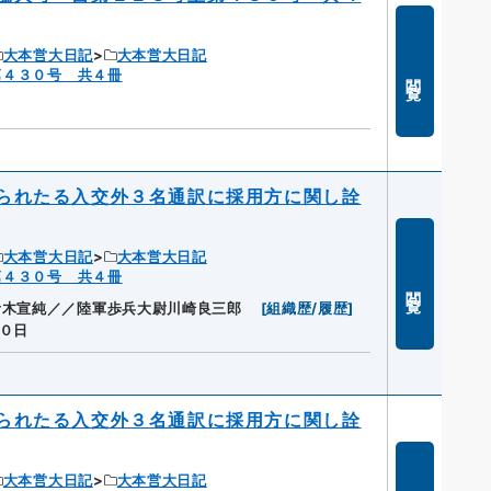
大本営大日記
大本営大日記
第４３０号 共４冊
閲覧
られたる入交外３名通訳に採用方に関し詮
大本営大日記
大本営大日記
第４３０号 共４冊
閲覧
青木宣純／／陸軍歩兵大尉川崎良三郎
[
組織歴/履歴
]
０日
られたる入交外３名通訳に採用方に関し詮
大本営大日記
大本営大日記