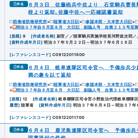
６月３日 佐藤砲兵中佐より 石堂騎兵曹長
件名
校より返却､佐藤中佐へ一応確認書返却
防衛省防衛研究所
陸軍省大日記
参謀本部・大本営大日記
明治３７年自６月至８月 大日記 副臨人号 自第２１３号至
[
規模
]
9
[
作成者名称
]
副官／／陸軍騎兵実施学校長河野政次郎／
[
資料作成年月日
]
明治３７年５月２２日～明治３７年６月１６日
[
レファレンスコード
]
C09122011600
６月４日 岐阜連隊区司令官へ 予備歩兵少
件名
満の趣を以て返却
防衛省防衛研究所
陸軍省大日記
参謀本部・大本営大日記
明治３７年自６月至８月 大日記 副臨人号 自第２１３号至
[
規模
]
12
[
作成者名称
]
岐阜聯隊区司令官小野政治代理岐阜聯隊
履歴
]
陸軍省
[
資料作成年月日
]
明治３７年６月４日～明治３７年
[
レファレンスコード
]
C09122011700
６月４日 鹿児島連隊区司令官へ 予備歩兵
件名
認書送付の件他