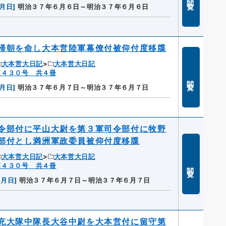
月日
]
明治３７年６月６日～明治３７年６月６日
帰朝を命し大本営陸軍幕僚付被仰付度移牒
大本営大日記
大本営大日記
第４３０号 共４冊
閲覧
月日
]
明治３７年６月７日～明治３７年６月７日
令部付に平山大尉を第３軍司令部付に牧野
部付とし満洲軍政委員被仰付度移牒
大本営大日記
大本営大日記
第４３０号 共４冊
閲覧
年月日
]
明治３７年６月７日～明治３７年６月７日
充大隊中隊長大谷中尉を大本営付に留守第