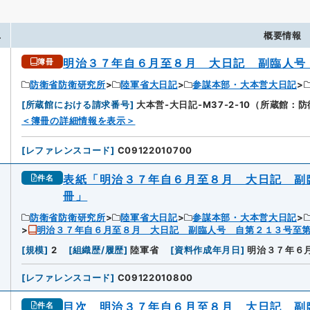
.
概要情報
明治３７年自６月至８月 大日記 副臨人号
簿冊
防衛省防衛研究所
陸軍省大日記
参謀本部・大本営大日記
[
所蔵館における請求番号
]
大本営-大日記-M37-2-10（所蔵館：
＜簿冊の詳細情報を表示＞
[
レファレンスコード
]
C09122010700
表紙「明治３７年自６月至８月 大日記 副
件名
冊」
防衛省防衛研究所
陸軍省大日記
参謀本部・大本営大日記
明治３７年自６月至８月 大日記 副臨人号 自第２１３号至
[
規模
]
2
[
組織歴/履歴
]
陸軍省
[
資料作成年月日
]
明治３７年６
[
レファレンスコード
]
C09122010800
目次 明治３７年自６月至８月 大日記 副
件名