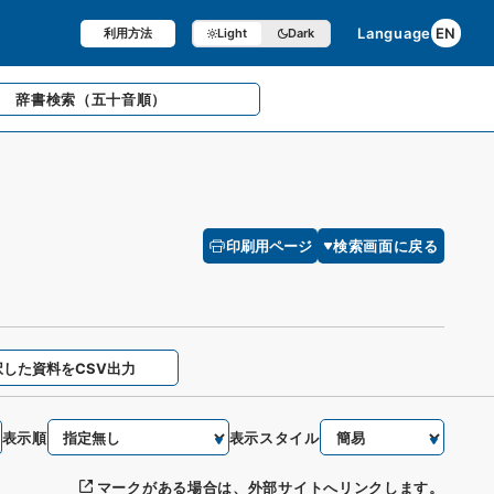
Language
EN
利用方法
Light
Dark
辞書検索
（五十音順）
印刷用ページ
検索画面に戻る
択した資料をCSV出力
表示順
表示スタイル
マークがある場合は、外部サイトへリンクします。