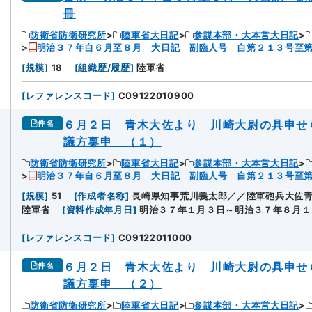
冊
防衛省防衛研究所
陸軍省大日記
参謀本部・大本営大日記
明治３７年自６月至８月 大日記 副臨人号 自第２１３号至
[
規模
]
18
[
組織歴/履歴
]
陸軍省
[
レファレンスコード
]
C09122010900
６月２日 青木大佐より 川崎大尉の具申せ
件名
議方稟申 （１）
防衛省防衛研究所
陸軍省大日記
参謀本部・大本営大日記
明治３７年自６月至８月 大日記 副臨人号 自第２１３号至
[
規模
]
51
[
作成者名称
]
長崎県知事荒川義太郎／／陸軍砲兵大佐
陸軍省
[
資料作成年月日
]
明治３７年１月３日～明治３７年８月１
[
レファレンスコード
]
C09122011000
６月２日 青木大佐より 川崎大尉の具申せ
件名
議方稟申 （２）
防衛省防衛研究所
陸軍省大日記
参謀本部・大本営大日記