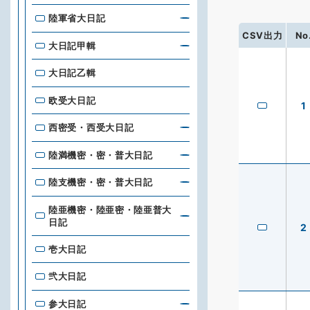
陸軍省大日記
CSV出力
No
大日記甲輯
大日記乙輯
欧受大日記
1
西密受・西受大日記
陸満機密・密・普大日記
陸支機密・密・普大日記
陸亜機密・陸亜密・陸亜普大
日記
2
壱大日記
弐大日記
参大日記