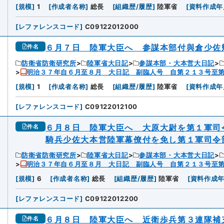
[
規模
]
1
[
作成者名称
]
総長
[
組織歴/履歴
]
陸軍省
[
資料作成年
[
レファレンスコード
]
C09122012000
６月７日 陸軍大臣へ 参謀本部付與倉少佐
件名
防衛省防衛研究所
陸軍省大日記
参謀本部・大本営大日記
明治３７年自６月至８月 大日記 副臨人号 自第２１３号至
[
規模
]
1
[
作成者名称
]
総長
[
組織歴/履歴
]
陸軍省
[
資料作成年
[
レファレンスコード
]
C09122012100
６月８日 陸軍大臣へ 大原大尉を第１軍司
件名
騎兵少佐大本営陸軍幕僚付を免し第１軍司令
防衛省防衛研究所
陸軍省大日記
参謀本部・大本営大日記
明治３７年自６月至８月 大日記 副臨人号 自第２１３号至
[
規模
]
6
[
作成者名称
]
総長
[
組織歴/履歴
]
陸軍省
[
資料作成
[
レファレンスコード
]
C09122012200
６月８日 陸軍大臣へ 近衛歩兵第３連隊補
件名