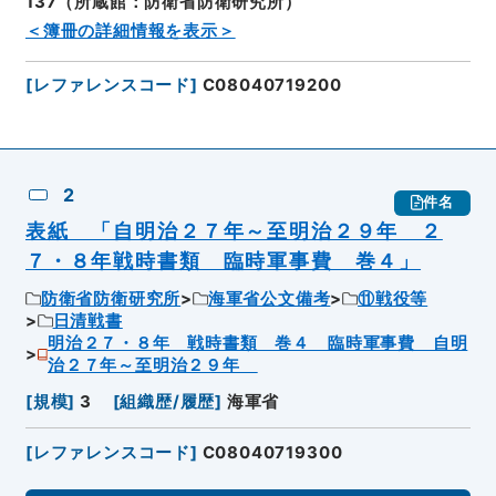
137（所蔵館：防衛省防衛研究所）
＜簿冊の詳細情報を表示＞
[
レファレンスコード
]
C08040719200
2
件名
表紙 「自明治２７年～至明治２９年 ２
７・８年戦時書類 臨時軍事費 巻４」
防衛省防衛研究所
海軍省公文備考
⑪戦役等
日清戦書
明治２７・８年 戦時書類 巻４ 臨時軍事費 自明
治２７年～至明治２９年
[
規模
]
3
[
組織歴/履歴
]
海軍省
[
レファレンスコード
]
C08040719300