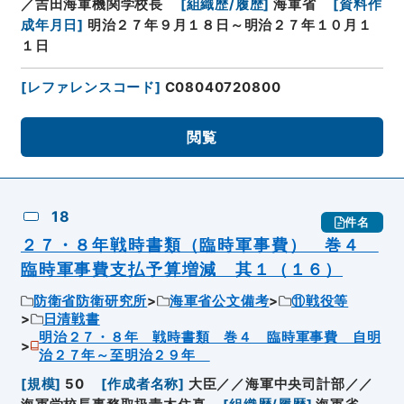
／吉田海軍機関学校長
[
組織歴/履歴
]
海軍省
[
資料作
成年月日
]
明治２７年９月１８日～明治２７年１０月１
１日
[
レファレンスコード
]
C08040720800
閲覧
18
件名
２７・８年戦時書類（臨時軍事費） 巻４
臨時軍事費支払予算増減 其１（１６）
防衛省防衛研究所
海軍省公文備考
⑪戦役等
日清戦書
明治２７・８年 戦時書類 巻４ 臨時軍事費 自明
治２７年～至明治２９年
[
規模
]
50
[
作成者名称
]
大臣／／海軍中央司計部／／