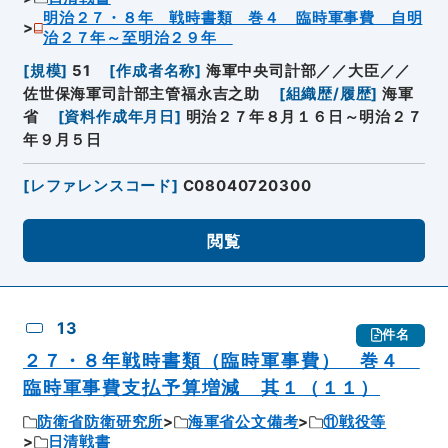
明治２７・８年 戦時書類 巻４ 臨時軍事費 自明
治２７年～至明治２９年
[
規模
]
51
[
作成者名称
]
海軍中央司計部／／大臣／／
佐世保海軍司計部主管福永吉之助
[
組織歴/履歴
]
海軍
省
[
資料作成年月日
]
明治２７年８月１６日～明治２７
年９月５日
[
レファレンスコード
]
C08040720300
閲覧
13
件名
２７・８年戦時書類（臨時軍事費） 巻４
臨時軍事費支払予算増減 其１（１１）
防衛省防衛研究所
海軍省公文備考
⑪戦役等
日清戦書