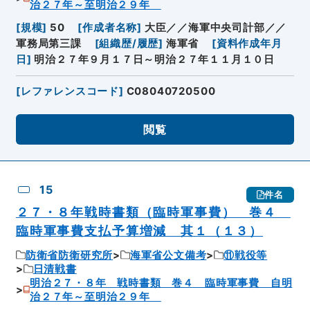
治２７年～至明治２９年
[
規模
]
50
[
作成者名称
]
大臣／／海軍中央司計部／／
軍務局第三課
[
組織歴/履歴
]
海軍省
[
資料作成年月
日
]
明治２７年９月１７日～明治２７年１１月１０日
[
レファレンスコード
]
C08040720500
閲覧
15
件名
２７・８年戦時書類（臨時軍事費） 巻４
臨時軍事費支払予算増減 其１（１３）
防衛省防衛研究所
海軍省公文備考
⑪戦役等
日清戦書
明治２７・８年 戦時書類 巻４ 臨時軍事費 自明
治２７年～至明治２９年