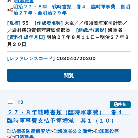
日清戦書
明治２７・８年 戦時書類 巻４ 臨時軍事費 自明
治２７年～至明治２９年
[
規模
]
55
[
作成者名称
]
大臣／／横須賀海軍司計部／
／岩村横須賀鎮守府監督部長
[
組織歴/履歴
]
海軍省
[
資料作成年月日
]
明治２７年８月１１日～明治２７年８
月２０日
[
レファレンスコード
]
C08040720200
閲覧
12
件名
２７・８年戦時書類（臨時軍事費） 巻４
臨時軍事費支払予算増減 其１（１０）
防衛省防衛研究所
海軍省公文備考
⑪戦役等
日清戦書