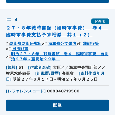
4
件名
２７・８年戦時書類（臨時軍事費） 巻４
臨時軍事費支払予算増減 其１（２）
防衛省防衛研究所
海軍省公文備考
⑪戦役等
日清戦書
明治２７・８年 戦時書類 巻４ 臨時軍事費 自明
治２７年～至明治２９年
[
規模
]
51
[
作成者名称
]
大臣／／海軍中央司計部／／
横尾水路部長
[
組織歴/履歴
]
海軍省
[
資料作成年月
日
]
明治２７年６月１７日～明治２７年６月２５日
[
レファレンスコード
]
C08040719500
閲覧