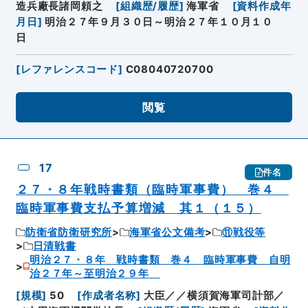
造兵廠長諸岡頼之
[
組織歴/履歴
]
海軍省
[
資料作成年
月日
]
明治２７年９月３０日～明治２７年１０月１０
日
[
レファレンスコード
]
C08040720700
閲覧
17
件名
２７・８年戦時書類（臨時軍事費） 巻４
臨時軍事費支払予算増減 其１（１５）
防衛省防衛研究所
海軍省公文備考
⑪戦役等
日清戦書
明治２７・８年 戦時書類 巻４ 臨時軍事費 自明
治２７年～至明治２９年
[
規模
]
50
[
作成者名称
]
大臣／／横須賀海軍司計部／