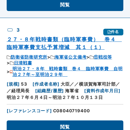
閲覧
3
件名
２７・８年戦時書類（臨時軍事費） 巻４
臨時軍事費支払予算増減 其１（１）
防衛省防衛研究所
海軍省公文備考
⑪戦役等
日清戦書
明治２７・８年 戦時書類 巻４ 臨時軍事費 自明
治２７年～至明治２９年
[
規模
]
53
[
作成者名称
]
大臣／／横須賀海軍司計部／
／経理局長
[
組織歴/履歴
]
海軍省
[
資料作成年月日
]
明治２７年６月４日～明治２７年１０月１３日
[
レファレンスコード
]
C08040719400
閲覧