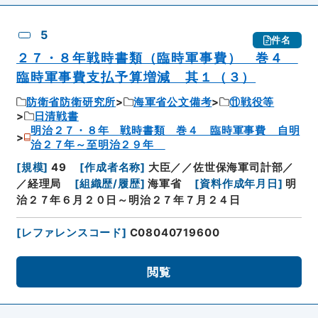
5
件名
２７・８年戦時書類（臨時軍事費） 巻４
臨時軍事費支払予算増減 其１（３）
防衛省防衛研究所
海軍省公文備考
⑪戦役等
日清戦書
明治２７・８年 戦時書類 巻４ 臨時軍事費 自明
治２７年～至明治２９年
[
規模
]
49
[
作成者名称
]
大臣／／佐世保海軍司計部／
／経理局
[
組織歴/履歴
]
海軍省
[
資料作成年月日
]
明
治２７年６月２０日～明治２７年７月２４日
[
レファレンスコード
]
C08040719600
閲覧