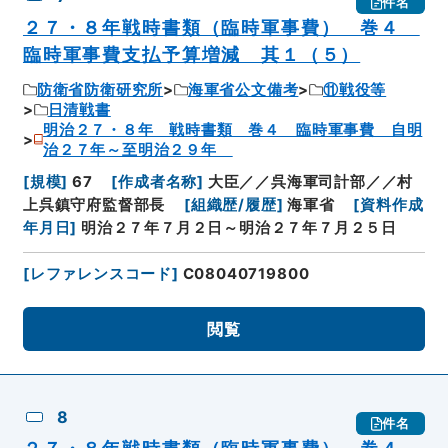
件名
２７・８年戦時書類（臨時軍事費） 巻４
臨時軍事費支払予算増減 其１（５）
防衛省防衛研究所
海軍省公文備考
⑪戦役等
日清戦書
明治２７・８年 戦時書類 巻４ 臨時軍事費 自明
治２７年～至明治２９年
[
規模
]
67
[
作成者名称
]
大臣／／呉海軍司計部／／村
上呉鎮守府監督部長
[
組織歴/履歴
]
海軍省
[
資料作成
年月日
]
明治２７年７月２日～明治２７年７月２５日
[
レファレンスコード
]
C08040719800
閲覧
8
件名