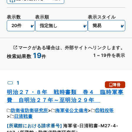
表示数
表示順
表示スタイル
マークがある場合は、外部サイトへリンクします。
19
1
~
19
件を表示
検索結果数
件
CSV出力
No.
概要情報
画像等
1
簿冊
明治２７・８年 戦時書類 巻４ 臨時軍事
費 自明治２７年～至明治２９年
防衛省防衛研究所
海軍省公文備考
⑪戦役等
日清戦書
[
所蔵館における請求番号
]
海軍省-日清戦書-M27-4-