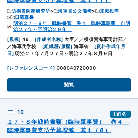
臨時軍事費支払予算増減 其１（７）
防衛省防衛研究所
海軍省公文備考
⑪戦役等
日清戦書
明治２７・８年 戦時書類 巻４ 臨時軍事費 自明
治２７年～至明治２９年
[
規模
]
49
[
作成者名称
]
大臣／／横須賀海軍司計部／
／海軍兵学校
[
組織歴/履歴
]
海軍省
[
資料作成年月
日
]
明治２７年７月２７日～明治２７年８月９日
[
レファレンスコード
]
C08040720000
閲覧
10
件名
２７・８年戦時書類（臨時軍事費） 巻４
臨時軍事費支払予算増減 其１（８）