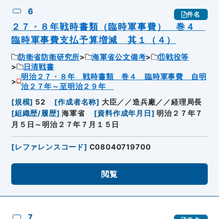
6
件名
２７・８年戦時書類（臨時軍事費） 巻４
臨時軍事費支払予算増減 其１（４）
防衛省防衛研究所
海軍省公文備考
⑪戦役等
日清戦書
明治２７・８年 戦時書類 巻４ 臨時軍事費 自明
治２７年～至明治２９年
[
規模
]
52
[
作成者名称
]
大臣／／造兵廠／／経理局長
[
組織歴/履歴
]
海軍省
[
資料作成年月日
]
明治２７年７
月５日～明治２７年７月１５日
[
レファレンスコード
]
C08040719700
閲覧
7