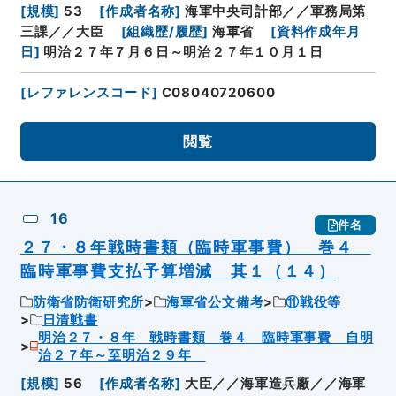
[
規模
]
53
[
作成者名称
]
海軍中央司計部／／軍務局第
三課／／大臣
[
組織歴/履歴
]
海軍省
[
資料作成年月
日
]
明治２７年７月６日～明治２７年１０月１日
[
レファレンスコード
]
C08040720600
閲覧
16
件名
２７・８年戦時書類（臨時軍事費） 巻４
臨時軍事費支払予算増減 其１（１４）
防衛省防衛研究所
海軍省公文備考
⑪戦役等
日清戦書
明治２７・８年 戦時書類 巻４ 臨時軍事費 自明
治２７年～至明治２９年
[
規模
]
56
[
作成者名称
]
大臣／／海軍造兵廠／／海軍