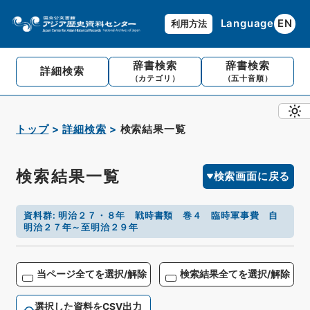
Language
EN
利用方法
辞書検索
辞書検索
詳細検索
（カテゴリ）
（五十音順）
トップ
詳細検索
検索結果一覧
検索結果一覧
検索画面に戻る
資料群
:
明治２７・８年 戦時書類 巻４ 臨時軍事費 自
明治２７年～至明治２９年
当ページ全てを選択/解除
検索結果全てを選択/解除
選択した資料をCSV出力