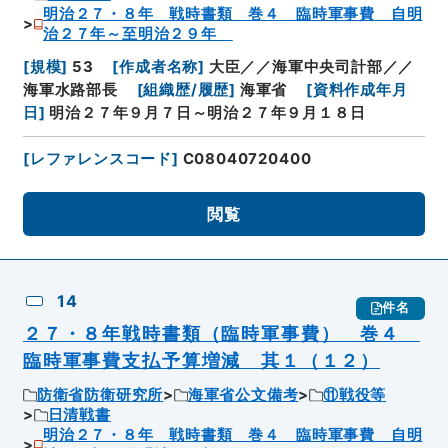
明治２７・８年 戦時書類 巻４ 臨時軍事費 自明
治２７年～至明治２９年
[
規模
]
53
[
作成者名称
]
大臣／／海軍中央司計部／／
海軍水路部長
[
組織歴/履歴
]
海軍省
[
資料作成年月
日
]
明治２７年９月７日～明治２７年９月１８日
[
レファレンスコード
]
C08040720400
閲覧
14
件名
２７・８年戦時書類（臨時軍事費） 巻４
臨時軍事費支払予算増減 其１（１２）
防衛省防衛研究所
海軍省公文備考
⑪戦役等
日清戦書
明治２７・８年 戦時書類 巻４ 臨時軍事費 自明