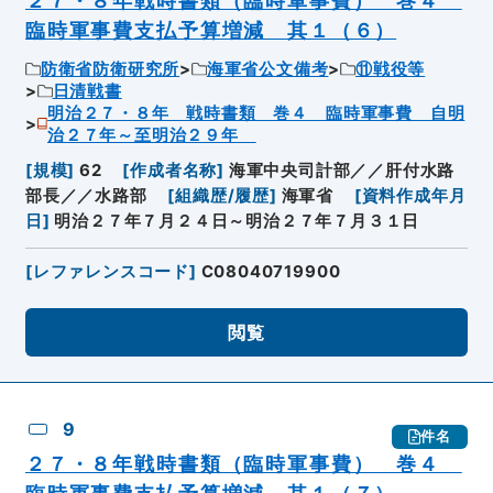
２７・８年戦時書類（臨時軍事費） 巻４
臨時軍事費支払予算増減 其１（６）
防衛省防衛研究所
海軍省公文備考
⑪戦役等
日清戦書
明治２７・８年 戦時書類 巻４ 臨時軍事費 自明
治２７年～至明治２９年
[
規模
]
62
[
作成者名称
]
海軍中央司計部／／肝付水路
部長／／水路部
[
組織歴/履歴
]
海軍省
[
資料作成年月
日
]
明治２７年７月２４日～明治２７年７月３１日
[
レファレンスコード
]
C08040719900
閲覧
9
件名
２７・８年戦時書類（臨時軍事費） 巻４