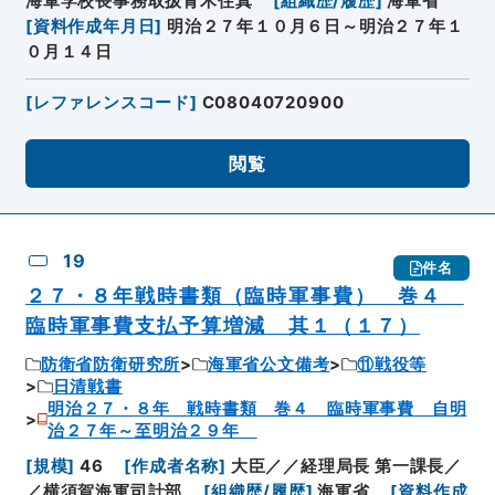
海軍学校長事務取扱青木住真
[
組織歴/履歴
]
海軍省
[
資料作成年月日
]
明治２７年１０月６日～明治２７年１
０月１４日
[
レファレンスコード
]
C08040720900
閲覧
19
件名
２７・８年戦時書類（臨時軍事費） 巻４
臨時軍事費支払予算増減 其１（１７）
防衛省防衛研究所
海軍省公文備考
⑪戦役等
日清戦書
明治２７・８年 戦時書類 巻４ 臨時軍事費 自明
治２７年～至明治２９年
[
規模
]
46
[
作成者名称
]
大臣／／経理局長 第一課長／
／横須賀海軍司計部
[
組織歴/履歴
]
海軍省
[
資料作成