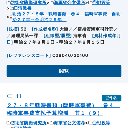
防衛省防衛研究所
海軍省公文備考
⑪戦役等
日清戦書
明治２７・８年 戦時書類 巻４ 臨時軍事費 自明
治２７年～至明治２９年
[
規模
]
52
[
作成者名称
]
大臣／／横須賀海軍司計部／
／経理局第一課
[
組織歴/履歴
]
海軍省
[
資料作成年月
日
]
明治２７年８月６日～明治２７年８月１５日
[
レファレンスコード
]
C08040720100
閲覧
11
件名
２７・８年戦時書類（臨時軍事費） 巻４
臨時軍事費支払予算増減 其１（９）
防衛省防衛研究所
海軍省公文備考
⑪戦役等