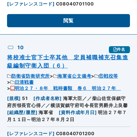
[
レファレンスコード
]
C08040701100
閲覧
10
件名
将校准士官下士卒其他 定員補職補充召集進
級編制守衛入団（６）
防衛省防衛研究所
海軍省公文備考
⑪戦役等
日清戦書
明治２７・８年 戦時書類 巻６ 明治２７年
[
規模
]
51
[
作成者名称
]
海軍大臣／／柴山佐世保鎮守
府所領長官心得／／横須賀鎮守府司令長官男爵井上良馨
[
組織歴/履歴
]
海軍省
[
資料作成年月日
]
明治２７年７
月１１日～明治２７年８月２日
[
レファレンスコード
]
C08040701200