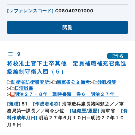
[
レファレンスコード
]
C08040701000
閲覧
9
件名
将校准士官下士卒其他 定員補職補充召集進
級編制守衛入団（５）
防衛省防衛研究所
海軍省公文備考
⑪戦役等
日清戦書
明治２７・８年 戦時書類 巻６ 明治２７年
[
規模
]
51
[
作成者名称
]
海軍造兵廠長諸岡頼之／／軍
務局第一課長／／司令少佐
[
組織歴/履歴
]
海軍省
[
資
料作成年月日
]
明治２７年６月１０日～明治２７年１０
月９日