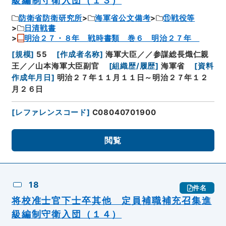
級編制守衛入団（１３）
防衛省防衛研究所
海軍省公文備考
⑪戦役等
日清戦書
明治２７・８年 戦時書類 巻６ 明治２７年
[
規模
]
55
[
作成者名称
]
海軍大臣／／参謀総長熾仁親
王／／山本海軍大臣副官
[
組織歴/履歴
]
海軍省
[
資料
作成年月日
]
明治２７年１１月１１日～明治２７年１２
月２６日
[
レファレンスコード
]
C08040701900
閲覧
18
件名
将校准士官下士卒其他 定員補職補充召集進
級編制守衛入団（１４）