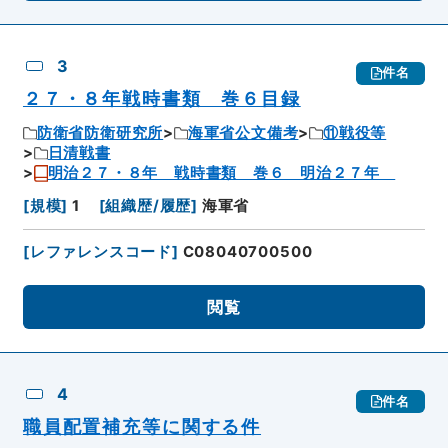
3
件名
２７・８年戦時書類 巻６目録
防衛省防衛研究所
海軍省公文備考
⑪戦役等
日清戦書
明治２７・８年 戦時書類 巻６ 明治２７年
[
規模
]
1
[
組織歴/履歴
]
海軍省
[
レファレンスコード
]
C08040700500
閲覧
4
件名
職員配置補充等に関する件