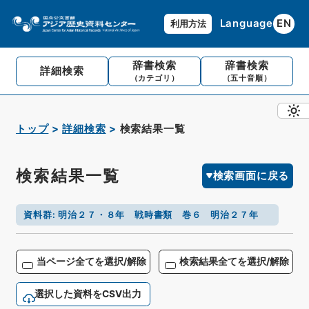
Language
EN
利用方法
辞書検索
辞書検索
詳細検索
（カテゴリ）
（五十音順）
トップ
詳細検索
検索結果一覧
検索結果一覧
検索画面に戻る
資料群
:
明治２７・８年 戦時書類 巻６ 明治２７年
当ページ全てを選択/解除
検索結果全てを選択/解除
選択した資料をCSV出力