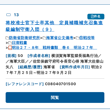
13
件名
将校准士官下士卒其他 定員補職補充召集進
級編制守衛入団（９）
防衛省防衛研究所
海軍省公文備考
⑪戦役等
日清戦書
明治２７・８年 戦時書類 巻６ 明治２７年
[
規模
]
50
[
作成者名称
]
横須賀海軍監獄長福島行治／
／海軍大臣／／佐世保鎮守府司令長官心得 海軍大佐柴山
矢八
[
組織歴/履歴
]
海軍省
[
資料作成年月日
]
明治２
７年７月２５日～明治２７年９月２日
[
レファレンスコード
]
C08040701500
閲覧