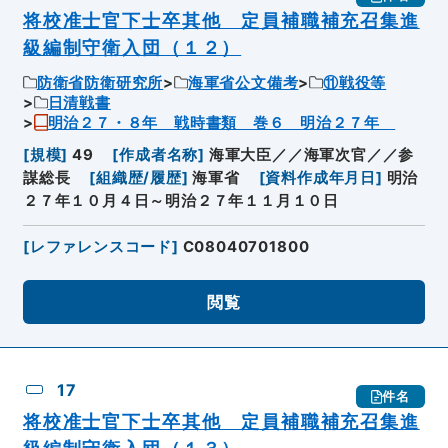
将校准士官下士卒其他 定員補職補充召集進
級編制守衛入団（１２）
防衛省防衛研究所
海軍省公文備考
⑪戦役等
日清戦書
明治２７・８年 戦時書類 巻６ 明治２７年
[
規模
]
49
[
作成者名称
]
海軍大臣／／海軍次官／／参
謀総長
[
組織歴/履歴
]
海軍省
[
資料作成年月日
]
明治
２７年１０月４日～明治２７年１１月１０日
[
レファレンスコード
]
C08040701800
閲覧
17
件名
将校准士官下士卒其他 定員補職補充召集進