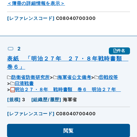
＜簿冊の詳細情報を表示＞
[
レファレンスコード
]
C08040700300
2
件名
表紙 「明治２７年 ２７・８年戦時書類
巻６」
防衛省防衛研究所
海軍省公文備考
⑪戦役等
日清戦書
明治２７・８年 戦時書類 巻６ 明治２７年
[
規模
]
3
[
組織歴/履歴
]
海軍省
[
レファレンスコード
]
C08040700400
閲覧