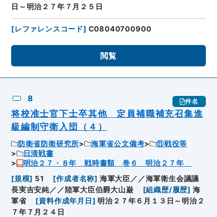
日～明治２７年７月２５日
[
レファレンスコード
]
C08040700900
閲覧
8
件名
将校准士官下士卒其他 定員補職補充召集進
級編制守衛入団（４）
防衛省防衛研究所
海軍省公文備考
⑪戦役等
日清戦書
明治２７・８年 戦時書類 巻６ 明治２７年
[
規模
]
51
[
作成者名称
]
海軍大臣／／海軍衛生会議議
長実吉安純／／陸軍大臣伯爵大山巌
[
組織歴/履歴
]
海
軍省
[
資料作成年月日
]
明治２７年６月１３日～明治２
７年７月２４日