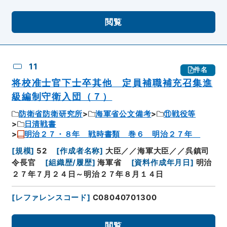
閲覧
11
件名
将校准士官下士卒其他 定員補職補充召集進
級編制守衛入団（７）
防衛省防衛研究所
海軍省公文備考
⑪戦役等
日清戦書
明治２７・８年 戦時書類 巻６ 明治２７年
[
規模
]
52
[
作成者名称
]
大臣／／海軍大臣／／呉鎮司
令長官
[
組織歴/履歴
]
海軍省
[
資料作成年月日
]
明治
２７年７月２４日～明治２７年８月１４日
[
レファレンスコード
]
C08040701300
閲覧