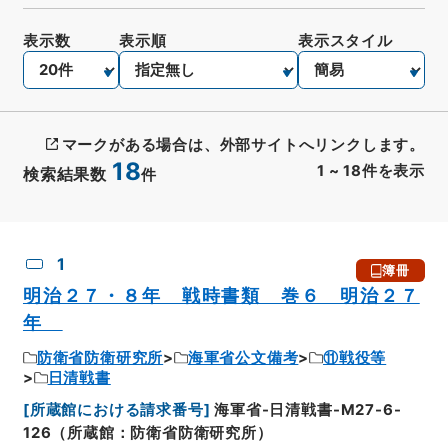
表示数
表示順
表示スタイル
マークがある場合は、外部サイトへリンクします。
18
1
~
18
件を表示
検索結果数
件
CSV出力
No.
概要情報
画像等
1
簿冊
明治２７・８年 戦時書類 巻６ 明治２７
年
防衛省防衛研究所
海軍省公文備考
⑪戦役等
日清戦書
[
所蔵館における請求番号
]
海軍省-日清戦書-M27-6-
126（所蔵館：防衛省防衛研究所）