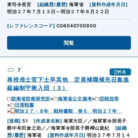
東司令長官
[
組織歴/履歴
]
海軍省
[
資料作成年月日
]
明治２７年７月１３日～明治２７年８月２２日
[
レファレンスコード
]
C08040700800
閲覧
7
件名
将校准士官下士卒其他 定員補職補充召集進
級編制守衛入団（３）
防衛省防衛研究所
海軍省公文備考
⑪戦役等
日清戦書
明治２７・８年 戦時書類 巻６ 明治２７年
[
規模
]
51
[
作成者名称
]
海軍大臣／／海軍軍令部長子
爵中牟田倉之助／／海軍軍令部長子爵樺山資紀
[
組織
歴/履歴
]
海軍省
[
資料作成年月日
]
明治２７年７月１４