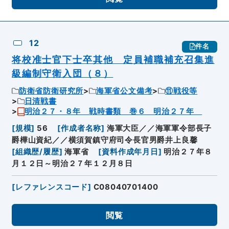
12
件名
将校准士官下士卒其他 定員補職補充召集進
級編制守衛入団（８）
防衛省防衛研究所
海軍省公文備考
⑪戦役等
日清戦書
明治２７・８年 戦時書類 巻６ 明治２７年
[
規模
]
56
[
作成者名称
]
海軍大臣／／海軍軍令部長子
爵樺山資紀／／横須賀鎮守府司令長官男爵井上良馨
[
組織歴/履歴
]
海軍省
[
資料作成年月日
]
明治２７年８
月１２日～明治２７年１２月８日
[
レファレンスコード
]
C08040701400
閲覧