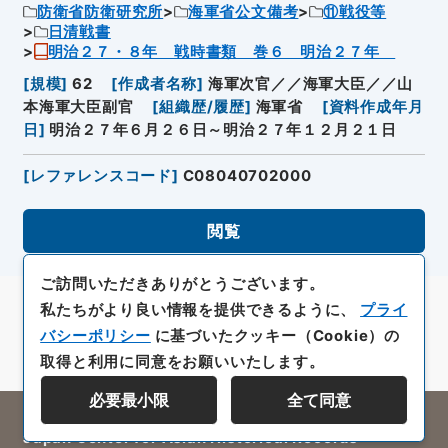
防衛省防衛研究所
海軍省公文備考
⑪戦役等
日清戦書
明治２７・８年 戦時書類 巻６ 明治２７年
[
規模
]
62
[
作成者名称
]
海軍次官／／海軍大臣／／山
本海軍大臣副官
[
組織歴/履歴
]
海軍省
[
資料作成年月
日
]
明治２７年６月２６日～明治２７年１２月２１日
[
レファレンスコード
]
C08040702000
閲覧
ご訪問いただきありがとうございます。
私たちがより良い情報を提供できるように、
プライ
バシーポリシー
に基づいたクッキー（Cookie）の
取得と利用に同意をお願いいたします。
必要最小限
全て同意
All rights reserved/Copyright©
Japan Center for Asian Historical Records