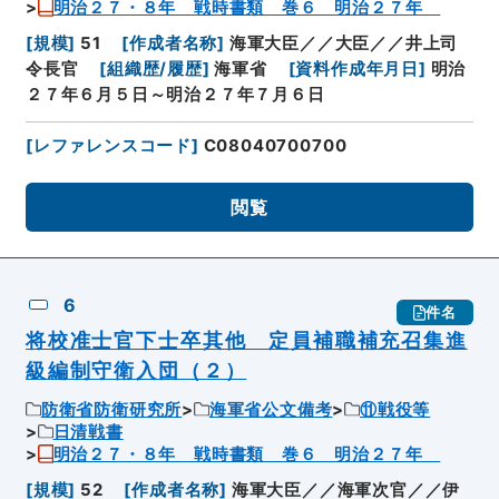
明治２７・８年 戦時書類 巻６ 明治２７年
[
規模
]
51
[
作成者名称
]
海軍大臣／／大臣／／井上司
令長官
[
組織歴/履歴
]
海軍省
[
資料作成年月日
]
明治
２７年６月５日～明治２７年７月６日
[
レファレンスコード
]
C08040700700
閲覧
6
件名
将校准士官下士卒其他 定員補職補充召集進
級編制守衛入団（２）
防衛省防衛研究所
海軍省公文備考
⑪戦役等
日清戦書
明治２７・８年 戦時書類 巻６ 明治２７年
[
規模
]
52
[
作成者名称
]
海軍大臣／／海軍次官／／伊