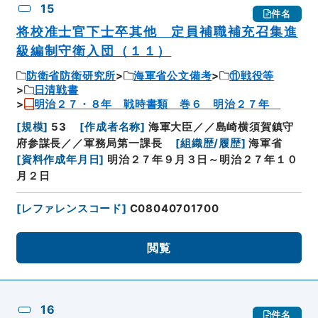
15
件名
将校准士官下士卒其他 定員補職補充召集進
級編制守衛入団（１１）
防衛省防衛研究所
海軍省公文備考
⑪戦役等
日清戦書
明治２７・８年 戦時書類 巻６ 明治２７年
[
規模
]
53
[
作成者名称
]
海軍大臣／／島崎横須賀鎮守
府参謀長／／軍務局第一課長
[
組織歴/履歴
]
海軍省
[
資料作成年月日
]
明治２７年９月３日～明治２７年１０
月２日
[
レファレンスコード
]
C08040701700
閲覧
16
件名