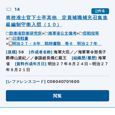
14
件名
将校准士官下士卒其他 定員補職補充召集進
級編制守衛入団（１０）
防衛省防衛研究所
海軍省公文備考
⑪戦役等
日清戦書
明治２７・８年 戦時書類 巻６ 明治２７年
[
規模
]
58
[
作成者名称
]
海軍大臣／／海軍軍令部長子
爵樺山資紀／／参謀総長熾仁親王
[
組織歴/履歴
]
海軍
省
[
資料作成年月日
]
明治２７年８月２４日～明治２７
年９月２１日
[
レファレンスコード
]
C08040701600
閲覧