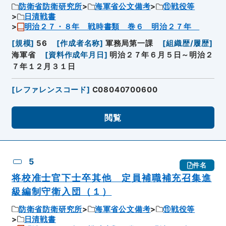
防衛省防衛研究所
海軍省公文備考
⑪戦役等
日清戦書
明治２７・８年 戦時書類 巻６ 明治２７年
[
規模
]
56
[
作成者名称
]
軍務局第一課
[
組織歴/履歴
]
海軍省
[
資料作成年月日
]
明治２７年６月５日～明治２
７年１２月３１日
[
レファレンスコード
]
C08040700600
閲覧
5
件名
将校准士官下士卒其他 定員補職補充召集進
級編制守衛入団（１）
防衛省防衛研究所
海軍省公文備考
⑪戦役等
日清戦書