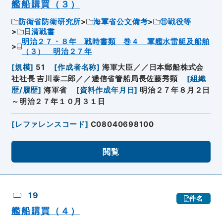
艦船購買（３）
防衛省防衛研究所
海軍省公文備考
⑪戦役等
日清戦書
明治２７・８年 戦時書類 巻４ 軍艦水雷艇及船舶
（３） 明治２７年
[
規模
]
51
[
作成者名称
]
海軍大臣／／日本郵船株式会
社社長 吉川泰二郎／／逓信省管船局長佐藤秀顕
[
組織
歴/履歴
]
海軍省
[
資料作成年月日
]
明治２７年８月２日
～明治２７年１０月３１日
[
レファレンスコード
]
C08040698100
閲覧
19
件名
艦船購買（４）