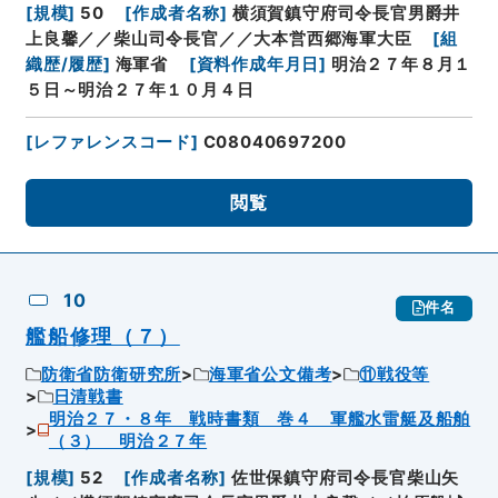
[
規模
]
50
[
作成者名称
]
横須賀鎮守府司令長官男爵井
上良馨／／柴山司令長官／／大本営西郷海軍大臣
[
組
織歴/履歴
]
海軍省
[
資料作成年月日
]
明治２７年８月１
５日～明治２７年１０月４日
[
レファレンスコード
]
C08040697200
閲覧
10
件名
艦船修理（７）
防衛省防衛研究所
海軍省公文備考
⑪戦役等
日清戦書
明治２７・８年 戦時書類 巻４ 軍艦水雷艇及船舶
（３） 明治２７年
[
規模
]
52
[
作成者名称
]
佐世保鎮守府司令長官柴山矢