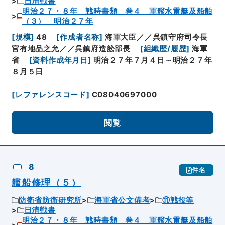
日清戦書
明治２７・８年 戦時書類 巻４ 軍艦水雷艇及船舶
（３） 明治２７年
[
規模
]
48
[
作成者名称
]
海軍大臣／／呉鎮守府司令長
官有地品之允／／呉鎮府造舩部長
[
組織歴/履歴
]
海軍
省
[
資料作成年月日
]
明治２７年７月４日～明治２７年
８月５日
[
レファレンスコード
]
C08040697000
閲覧
8
件名
艦船修理（５）
防衛省防衛研究所
海軍省公文備考
⑪戦役等
日清戦書
明治２７・８年 戦時書類 巻４ 軍艦水雷艇及船舶