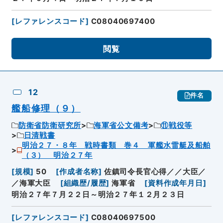
[
レファレンスコード
]
C08040697400
閲覧
12
件名
艦船修理（９）
防衛省防衛研究所
海軍省公文備考
⑪戦役等
日清戦書
明治２７・８年 戦時書類 巻４ 軍艦水雷艇及船舶
（３） 明治２７年
[
規模
]
50
[
作成者名称
]
佐鎮司令長官心得／／大臣／
／海軍大臣
[
組織歴/履歴
]
海軍省
[
資料作成年月日
]
明治２７年７月２２日～明治２７年１２月２３日
[
レファレンスコード
]
C08040697500