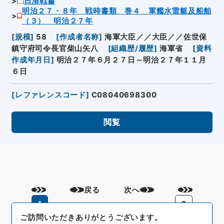
日清戦書
明治２７・８年 戦時書類 巻４ 軍艦水雷艇及船舶
（３） 明治２７年
[
規模
]
58
[
作成者名称
]
海軍大臣／／大臣／／佐世保
鎮守府司令長官柴山矢八
[
組織歴/履歴
]
海軍省
[
資料
作成年月日
]
明治２７年６月２７日～明治２７年１１月
６日
[
レファレンスコード
]
C08040698300
閲覧
戻る
次へ
1
2
ご訪問いただきありがとうございます。