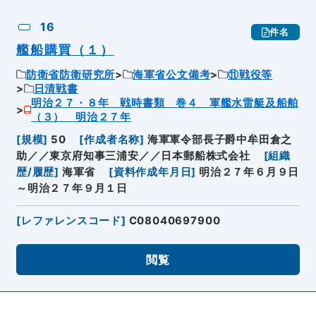
16
件名
艦船購買（１）
防衛省防衛研究所
海軍省公文備考
⑪戦役等
日清戦書
明治２７・８年 戦時書類 巻４ 軍艦水雷艇及船舶
（３） 明治２７年
[
規模
]
50
[
作成者名称
]
海軍軍令部長子爵中牟田倉之
助／／東京府知事三浦安／／日本郵船株式会社
[
組織
歴/履歴
]
海軍省
[
資料作成年月日
]
明治２７年６月９日
～明治２７年９月１日
[
レファレンスコード
]
C08040697900
閲覧