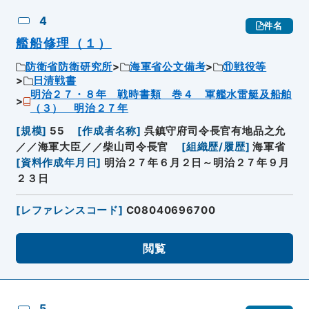
4
件名
艦船修理（１）
防衛省防衛研究所
海軍省公文備考
⑪戦役等
日清戦書
明治２７・８年 戦時書類 巻４ 軍艦水雷艇及船舶
（３） 明治２７年
[
規模
]
55
[
作成者名称
]
呉鎮守府司令長官有地品之允
／／海軍大臣／／柴山司令長官
[
組織歴/履歴
]
海軍省
[
資料作成年月日
]
明治２７年６月２日～明治２７年９月
２３日
[
レファレンスコード
]
C08040696700
閲覧
5