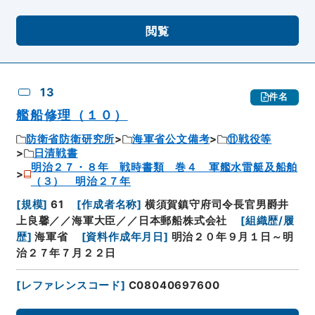
閲覧
13
件名
艦船修理（１０）
防衛省防衛研究所
海軍省公文備考
⑪戦役等
日清戦書
明治２７・８年 戦時書類 巻４ 軍艦水雷艇及船舶
（３） 明治２７年
[
規模
]
61
[
作成者名称
]
横須賀鎮守府司令長官男爵井
上良馨／／海軍大臣／／日本郵船株式会社
[
組織歴/履
歴
]
海軍省
[
資料作成年月日
]
明治２０年９月１日～明
治２７年７月２２日
[
レファレンスコード
]
C08040697600