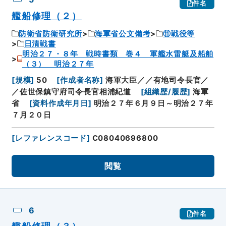
件名
艦船修理（２）
防衛省防衛研究所
海軍省公文備考
⑪戦役等
日清戦書
明治２７・８年 戦時書類 巻４ 軍艦水雷艇及船舶
（３） 明治２７年
[
規模
]
50
[
作成者名称
]
海軍大臣／／有地司令長官／
／佐世保鎮守府司令長官相浦紀道
[
組織歴/履歴
]
海軍
省
[
資料作成年月日
]
明治２７年６月９日～明治２７年
７月２０日
[
レファレンスコード
]
C08040696800
閲覧
6
件名