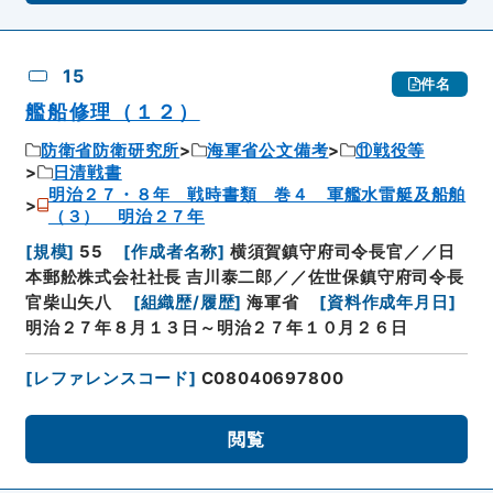
15
件名
艦船修理（１２）
防衛省防衛研究所
海軍省公文備考
⑪戦役等
日清戦書
明治２７・８年 戦時書類 巻４ 軍艦水雷艇及船舶
（３） 明治２７年
[
規模
]
55
[
作成者名称
]
横須賀鎮守府司令長官／／日
本郵舩株式会社社長 吉川泰二郎／／佐世保鎮守府司令長
官柴山矢八
[
組織歴/履歴
]
海軍省
[
資料作成年月日
]
明治２７年８月１３日～明治２７年１０月２６日
[
レファレンスコード
]
C08040697800
閲覧