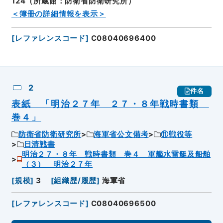
124（所蔵館：防衛省防衛研究所）
＜簿冊の詳細情報を表示＞
[
レファレンスコード
]
C08040696400
2
件名
表紙 「明治２７年 ２７・８年戦時書類
巻４」
防衛省防衛研究所
海軍省公文備考
⑪戦役等
日清戦書
明治２７・８年 戦時書類 巻４ 軍艦水雷艇及船舶
（３） 明治２７年
[
規模
]
3
[
組織歴/履歴
]
海軍省
[
レファレンスコード
]
C08040696500