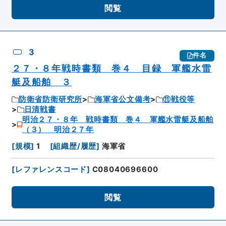
閲覧
3
件名
２７・８年戦時書類 巻４ 目録 軍艦水雷
艇及船舶 ３
防衛省防衛研究所
海軍省公文備考
⑪戦役等
日清戦書
明治２７・８年 戦時書類 巻４ 軍艦水雷艇及船舶
（３） 明治２７年
[
規模
]
1
[
組織歴/履歴
]
海軍省
[
レファレンスコード
]
C08040696600
閲覧