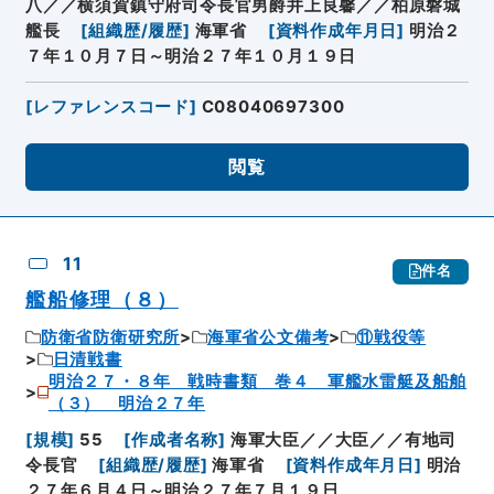
八／／横須賀鎮守府司令長官男爵井上良馨／／柏原磐城
艦長
[
組織歴/履歴
]
海軍省
[
資料作成年月日
]
明治２
７年１０月７日～明治２７年１０月１９日
[
レファレンスコード
]
C08040697300
閲覧
11
件名
艦船修理（８）
防衛省防衛研究所
海軍省公文備考
⑪戦役等
日清戦書
明治２７・８年 戦時書類 巻４ 軍艦水雷艇及船舶
（３） 明治２７年
[
規模
]
55
[
作成者名称
]
海軍大臣／／大臣／／有地司
令長官
[
組織歴/履歴
]
海軍省
[
資料作成年月日
]
明治
２７年６月４日～明治２７年７月１９日