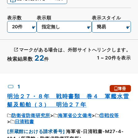
表示数
表示順
表示スタイル
マークがある場合は、外部サイトへリンクします。
22
1
~
20
件を表示
検索結果数
件
CSV出力
No.
概要情報
画像等
1
簿冊
明治２７・８年 戦時書類 巻４ 軍艦水雷
艇及船舶（３） 明治２７年
防衛省防衛研究所
海軍省公文備考
⑪戦役等
日清戦書
[
所蔵館における請求番号
]
海軍省-日清戦書-M27-4-