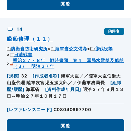
閲覧
14
件名
艦船修理（１１）
防衛省防衛研究所
海軍省公文備考
⑪戦役等
日清戦書
明治２７・８年 戦時書類 巻４ 軍艦水雷艇及船舶
（３） 明治２７年
[
規模
]
32
[
作成者名称
]
海軍大臣／／陸軍大臣伯爵大
山巌代理 陸軍次官児玉源太郎／／伊藤軍務局長
[
組織
歴/履歴
]
海軍省
[
資料作成年月日
]
明治２７年８月１３
日～明治２７年１０月１７日
[
レファレンスコード
]
C08040697700
閲覧