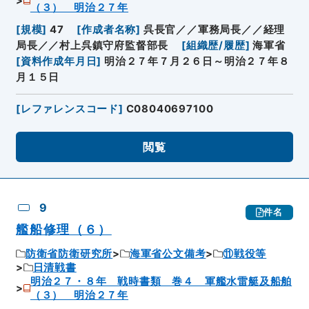
（３） 明治２７年
[
規模
]
47
[
作成者名称
]
呉長官／／軍務局長／／経理
局長／／村上呉鎮守府監督部長
[
組織歴/履歴
]
海軍省
[
資料作成年月日
]
明治２７年７月２６日～明治２７年８
月１５日
[
レファレンスコード
]
C08040697100
閲覧
9
件名
艦船修理（６）
防衛省防衛研究所
海軍省公文備考
⑪戦役等
日清戦書
明治２７・８年 戦時書類 巻４ 軍艦水雷艇及船舶
（３） 明治２７年