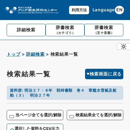
Language
EN
利用方法
辞書検索
辞書検索
詳細検索
（カテゴリ）
（五十音順）
トップ
詳細検索
検索結果一覧
検索結果一覧
検索画面に戻る
資料群
:
明治２７・８年 戦時書類 巻４ 軍艦水雷艇及船
舶（３） 明治２７年
当ページ全てを選択/解除
検索結果全てを選択/解除
選択した資料をCSV出力