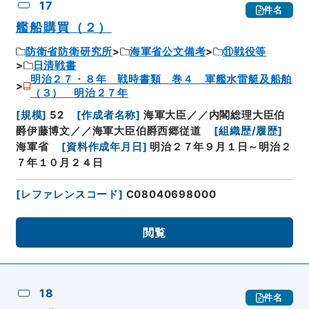
17
件名
艦船購買（２）
防衛省防衛研究所
海軍省公文備考
⑪戦役等
日清戦書
明治２７・８年 戦時書類 巻４ 軍艦水雷艇及船舶
（３） 明治２７年
[
規模
]
52
[
作成者名称
]
海軍大臣／／内閣総理大臣伯
爵伊藤博文／／海軍大臣伯爵西郷従道
[
組織歴/履歴
]
海軍省
[
資料作成年月日
]
明治２７年９月１日～明治２
７年１０月２４日
[
レファレンスコード
]
C08040698000
閲覧
18
件名