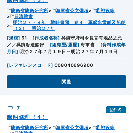
艦船修理（３）
防衛省防衛研究所
海軍省公文備考
⑪戦役等
日清戦書
明治２７・８年 戦時書類 巻４ 軍艦水雷艇及船舶
（３） 明治２７年
[
規模
]
51
[
作成者名称
]
呉鎮守府司令長官有地品之允
／／呉鎮府造舩部
[
組織歴/履歴
]
海軍省
[
資料作成年
月日
]
明治２７年７月１９日～明治２７年７月１９日
[
レファレンスコード
]
C08040696900
閲覧
7
件名
艦船修理（４）
防衛省防衛研究所
海軍省公文備考
⑪戦役等