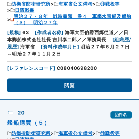
防衛省防衛研究所
海軍省公文備考
⑪戦役等
日清戦書
明治２７・８年 戦時書類 巻４ 軍艦水雷艇及船舶
（３） 明治２７年
[
規模
]
63
[
作成者名称
]
海軍大臣伯爵西郷従道／／日
本郵船株式会社社長 吉川泰二郎／／軍務局長
[
組織歴/
履歴
]
海軍省
[
資料作成年月日
]
明治２７年６月２７日
～明治２７年１１月２日
[
レファレンスコード
]
C08040698200
閲覧
20
件名
艦船購買（５）
防衛省防衛研究所
海軍省公文備考
⑪戦役等