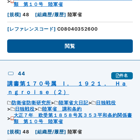
類 第１０号 陸軍省
[
規模
]
48
[
組織歴/履歴
]
陸軍省
[
レファレンスコード
]
C08040352600
閲覧
44
件名
講書第１７０号属 Ⅰ． １９２１． Ｈａ
ｎｇｒｏｉｓｅ（２）
防衛省防衛研究所
陸軍省大日記
日独戦役
日独戦役
陸軍省 講和条約
大正７年 欧受第１８５８号其３５３平和条約関係書
類 第１０号 陸軍省
[
規模
]
48
[
組織歴/履歴
]
陸軍省