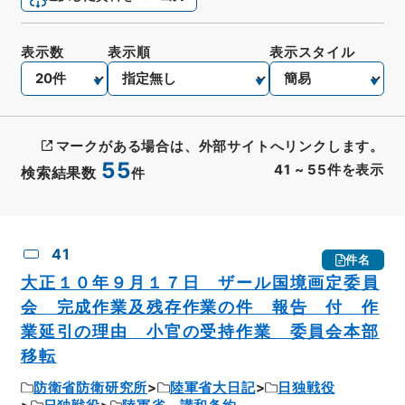
表示数
表示順
表示スタイル
マークがある場合は、外部サイトへリンクします。
55
41
~
55
件を表示
検索結果数
件
CSV出力
No.
概要情報
画像等
41
件名
大正１０年９月１７日 ザール国境画定委員
会 完成作業及残存作業の件 報告 付 作
業延引の理由 小官の受持作業 委員会本部
移転
防衛省防衛研究所
陸軍省大日記
日独戦役