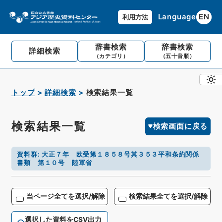
Language
EN
利用方法
辞書検索
辞書検索
詳細検索
（カテゴリ）
（五十音順）
トップ
詳細検索
検索結果一覧
検索結果一覧
検索画面に戻る
資料群
:
大正７年 欧受第１８５８号其３５３平和条約関係
書類 第１０号 陸軍省
当ページ全てを選択/解除
検索結果全てを選択/解除
選択した資料をCSV出力