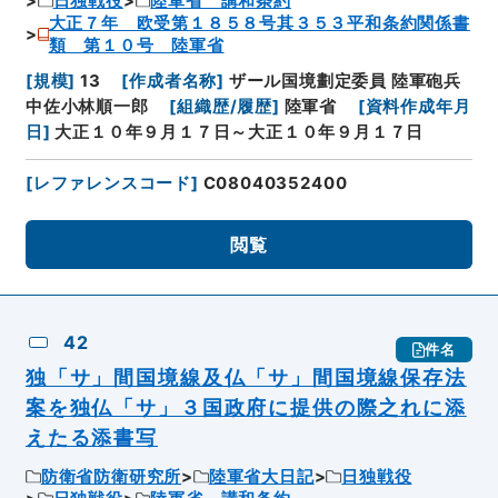
日独戦役
陸軍省 講和条約
大正７年 欧受第１８５８号其３５３平和条約関係書
類 第１０号 陸軍省
[
規模
]
13
[
作成者名称
]
ザール国境劃定委員 陸軍砲兵
中佐小林順一郎
[
組織歴/履歴
]
陸軍省
[
資料作成年月
日
]
大正１０年９月１７日～大正１０年９月１７日
[
レファレンスコード
]
C08040352400
閲覧
42
件名
独「サ」間国境線及仏「サ」間国境線保存法
案を独仏「サ」３国政府に提供の際之れに添
えたる添書写
防衛省防衛研究所
陸軍省大日記
日独戦役