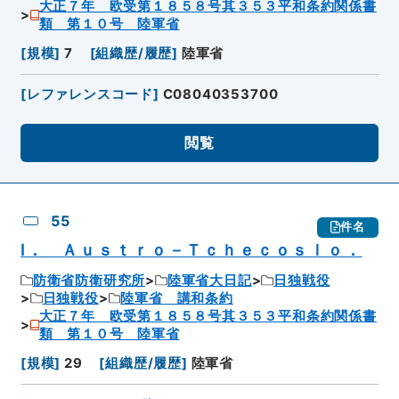
大正７年 欧受第１８５８号其３５３平和条約関係書
類 第１０号 陸軍省
[
規模
]
7
[
組織歴/履歴
]
陸軍省
[
レファレンスコード
]
C08040353700
閲覧
55
件名
Ⅰ． Ａｕｓｔｒｏ－Ｔｃｈｅｃｏｓｌｏ．
防衛省防衛研究所
陸軍省大日記
日独戦役
日独戦役
陸軍省 講和条約
大正７年 欧受第１８５８号其３５３平和条約関係書
類 第１０号 陸軍省
[
規模
]
29
[
組織歴/履歴
]
陸軍省