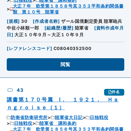
日独戦役
陸軍省 講和条約
大正７年 欧受第１８５８号其３５３平和条約関係書
類 第１０号 陸軍省
[
規模
]
30
[
作成者名称
]
ザール国境劃定委員 陸軍砲兵
中佐小林順一郎
[
組織歴/履歴
]
陸軍省
[
資料作成年月
日
]
大正１０年９月～大正１０年９月
[
レファレンスコード
]
C08040352500
閲覧
43
件名
講書第１７０号属 Ⅰ． １９２１． Ｈａ
ｎｇｒｏｉｓｅ（１）
防衛省防衛研究所
陸軍省大日記
日独戦役
日独戦役
陸軍省 講和条約
大正７年 欧受第１８５８号其３５３平和条約関係書