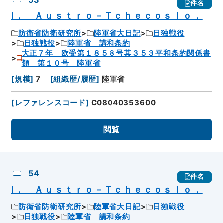
件名
Ⅰ． Ａｕｓｔｒｏ－Ｔｃｈｅｃｏｓｌｏ．
防衛省防衛研究所
陸軍省大日記
日独戦役
日独戦役
陸軍省 講和条約
大正７年 欧受第１８５８号其３５３平和条約関係書
類 第１０号 陸軍省
[
規模
]
7
[
組織歴/履歴
]
陸軍省
[
レファレンスコード
]
C08040353600
閲覧
54
件名
Ⅰ． Ａｕｓｔｒｏ－Ｔｃｈｅｃｏｓｌｏ．
防衛省防衛研究所
陸軍省大日記
日独戦役
日独戦役
陸軍省 講和条約