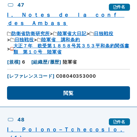
47
件名
Ⅰ． Ｎｏｔｅｓ ｄｅ ｌａ ｃｏｎｆ
ｄｅｓ Ａｍｂａｓｓ
防衛省防衛研究所
陸軍省大日記
日独戦役
日独戦役
陸軍省 講和条約
大正７年 欧受第１８５８号其３５３平和条約関係書
類 第１０号 陸軍省
[
規模
]
6
[
組織歴/履歴
]
陸軍省
[
レファレンスコード
]
C08040353000
閲覧
48
件名
Ⅰ． Ｐｏｌｏｎｏ－Ｔｃｈｅｃｏｓｌｏ．