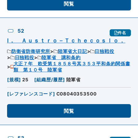
閲覧
52
件名
Ⅰ． Ａｕｓｔｒｏ－Ｔｃｈｅｃｏｓｌｏ．
防衛省防衛研究所
陸軍省大日記
日独戦役
日独戦役
陸軍省 講和条約
大正７年 欧受第１８５８号其３５３平和条約関係書
類 第１０号 陸軍省
[
規模
]
25
[
組織歴/履歴
]
陸軍省
[
レファレンスコード
]
C08040353500
閲覧
53