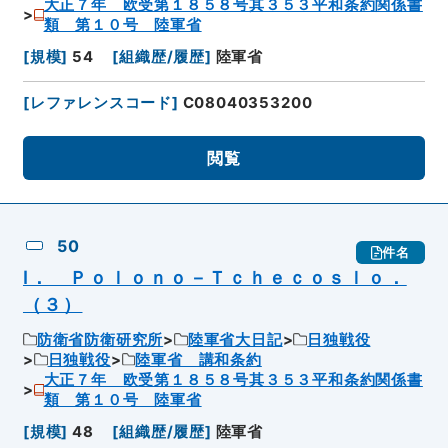
大正７年 欧受第１８５８号其３５３平和条約関係書
類 第１０号 陸軍省
[
規模
]
54
[
組織歴/履歴
]
陸軍省
[
レファレンスコード
]
C08040353200
閲覧
50
件名
Ⅰ． Ｐｏｌｏｎｏ－Ｔｃｈｅｃｏｓｌｏ．
（３）
防衛省防衛研究所
陸軍省大日記
日独戦役
日独戦役
陸軍省 講和条約
大正７年 欧受第１８５８号其３５３平和条約関係書
類 第１０号 陸軍省
[
規模
]
48
[
組織歴/履歴
]
陸軍省