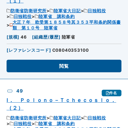
（１）
防衛省防衛研究所
陸軍省大日記
日独戦役
日独戦役
陸軍省 講和条約
大正７年 欧受第１８５８号其３５３平和条約関係書
類 第１０号 陸軍省
[
規模
]
46
[
組織歴/履歴
]
陸軍省
[
レファレンスコード
]
C08040353100
閲覧
49
件名
Ⅰ． Ｐｏｌｏｎｏ－Ｔｃｈｅｃｏｓｌｏ．
（２）
防衛省防衛研究所
陸軍省大日記
日独戦役
日独戦役
陸軍省 講和条約