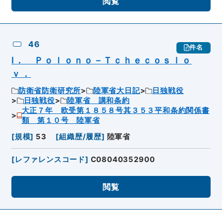
閲覧
46
件名
Ⅰ． Ｐｏｌｏｎｏ－Ｔｃｈｅｃｏｓｌｏ
ｖ．
防衛省防衛研究所
陸軍省大日記
日独戦役
日独戦役
陸軍省 講和条約
大正７年 欧受第１８５８号其３５３平和条約関係書
類 第１０号 陸軍省
[
規模
]
53
[
組織歴/履歴
]
陸軍省
[
レファレンスコード
]
C08040352900
閲覧