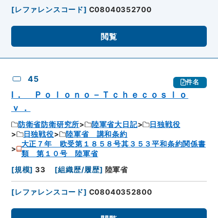
[
レファレンスコード
]
C08040352700
閲覧
45
件名
Ⅰ． Ｐｏｌｏｎｏ－Ｔｃｈｅｃｏｓｌｏ
ｖ．
防衛省防衛研究所
陸軍省大日記
日独戦役
日独戦役
陸軍省 講和条約
大正７年 欧受第１８５８号其３５３平和条約関係書
類 第１０号 陸軍省
[
規模
]
33
[
組織歴/履歴
]
陸軍省
[
レファレンスコード
]
C08040352800