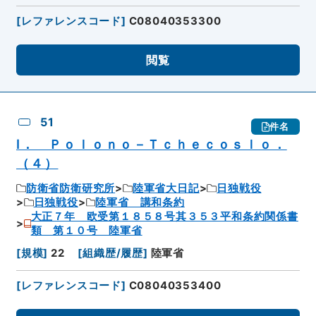
[
レファレンスコード
]
C08040353300
閲覧
51
件名
Ⅰ． Ｐｏｌｏｎｏ－Ｔｃｈｅｃｏｓｌｏ．
（４）
防衛省防衛研究所
陸軍省大日記
日独戦役
日独戦役
陸軍省 講和条約
大正７年 欧受第１８５８号其３５３平和条約関係書
類 第１０号 陸軍省
[
規模
]
22
[
組織歴/履歴
]
陸軍省
[
レファレンスコード
]
C08040353400