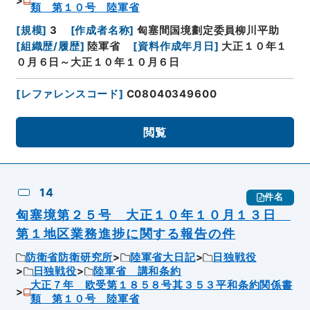
類 第１０号 陸軍省
[
規模
]
3
[
作成者名称
]
匈塞間国境劃定委員柳川平助
[
組織歴/履歴
]
陸軍省
[
資料作成年月日
]
大正１０年１
０月６日～大正１０年１０月６日
[
レファレンスコード
]
C08040349600
閲覧
14
件名
匈塞境第２５号 大正１０年１０月１３日
第１地区業務進捗に関する報告の件
防衛省防衛研究所
陸軍省大日記
日独戦役
日独戦役
陸軍省 講和条約
大正７年 欧受第１８５８号其３５３平和条約関係書
類 第１０号 陸軍省