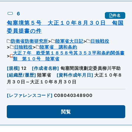
6
件名
匈塞境第５号 大正１０年８月３０日 匈国
委員提書の件
防衛省防衛研究所
陸軍省大日記
日独戦役
日独戦役
陸軍省 講和条約
大正７年 欧受第１８５８号其３５３平和条約関係書
類 第１０号 陸軍省
[
規模
]
12
[
作成者名称
]
匈塞間国境劃定委員柳川平助
[
組織歴/履歴
]
陸軍省
[
資料作成年月日
]
大正１０年８
月３０日～大正１０年８月３０日
[
レファレンスコード
]
C08040348900
閲覧