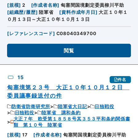
[
規模
]
2
[
作成者名称
]
匈塞間国境劃定委員柳川平助
[
組織歴/履歴
]
陸軍省
[
資料作成年月日
]
大正１０年１
０月１３日～大正１０年１０月１３日
[
レファレンスコード
]
C08040349700
閲覧
15
件名
匈塞境第２３号 大正１０年１０月１２日
委員議事録送付の件
防衛省防衛研究所
陸軍省大日記
日独戦役
日独戦役
陸軍省 講和条約
大正７年 欧受第１８５８号其３５３平和条約関係書
類 第１０号 陸軍省
[
規模
]
17
[
作成者名称
]
匈塞間国境劃定委員柳川平助