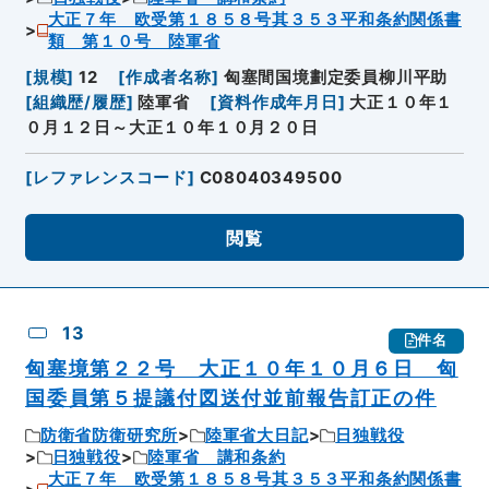
大正７年 欧受第１８５８号其３５３平和条約関係書
類 第１０号 陸軍省
[
規模
]
12
[
作成者名称
]
匈塞間国境劃定委員柳川平助
[
組織歴/履歴
]
陸軍省
[
資料作成年月日
]
大正１０年１
０月１２日～大正１０年１０月２０日
[
レファレンスコード
]
C08040349500
閲覧
13
件名
匈塞境第２２号 大正１０年１０月６日 匈
国委員第５提議付図送付並前報告訂正の件
防衛省防衛研究所
陸軍省大日記
日独戦役
日独戦役
陸軍省 講和条約
大正７年 欧受第１８５８号其３５３平和条約関係書