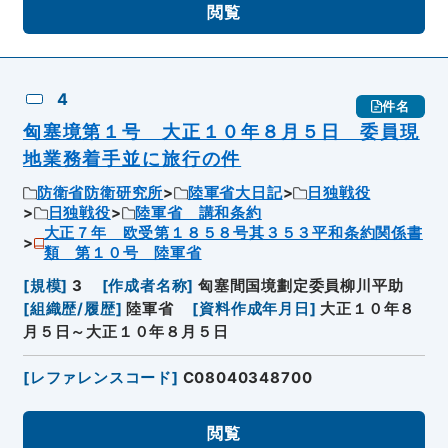
閲覧
4
件名
匈塞境第１号 大正１０年８月５日 委員現
地業務着手並に旅行の件
防衛省防衛研究所
陸軍省大日記
日独戦役
日独戦役
陸軍省 講和条約
大正７年 欧受第１８５８号其３５３平和条約関係書
類 第１０号 陸軍省
[
規模
]
3
[
作成者名称
]
匈塞間国境劃定委員柳川平助
[
組織歴/履歴
]
陸軍省
[
資料作成年月日
]
大正１０年８
月５日～大正１０年８月５日
[
レファレンスコード
]
C08040348700
閲覧