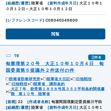
[
組織歴/履歴
]
陸軍省
[
資料作成年月日
]
大正１０年１
０月１２日～大正１０年１０月１２日
[
レファレンスコード
]
C08040349800
閲覧
16
件名
匈塞境第２０号 大正１０年１０月４日 匈
国委員第５提議外２件送付の件
防衛省防衛研究所
陸軍省大日記
日独戦役
日独戦役
陸軍省 講和条約
大正７年 欧受第１８５８号其３５３平和条約関係書
類 第１０号 陸軍省
[
規模
]
22
[
作成者名称
]
匈塞間国境劃定委員柳川平助
[
組織歴/履歴
]
陸軍省
[
資料作成年月日
]
大正１０年１