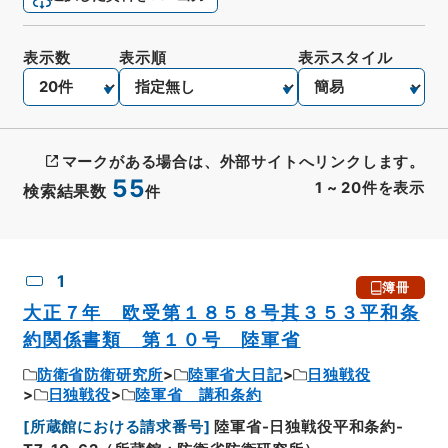
表示数
表示順
表示スタイル
マークがある場合は、外部サイトへリンクします。
55
1
~
20
件を表示
検索結果数
件
CSV出力
No.
概要情報
画像等
1
簿冊
大正７年 欧受第１８５８号其３５３平和条
約関係書類 第１０号 陸軍省
防衛省防衛研究所
陸軍省大日記
日独戦役
日独戦役
陸軍省 講和条約
[
所蔵館における請求番号
]
陸軍省-日独戦役平和条約-