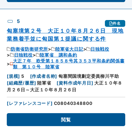
5
件名
匈塞境第２号 大正１０年８月２６日 現地
業務着手並に匈国第１提議に関する件
防衛省防衛研究所
陸軍省大日記
日独戦役
日独戦役
陸軍省 講和条約
大正７年 欧受第１８５８号其３５３平和条約関係書
類 第１０号 陸軍省
[
規模
]
5
[
作成者名称
]
匈塞間国境劃定委員柳川平助
[
組織歴/履歴
]
陸軍省
[
資料作成年月日
]
大正１０年８
月２６日～大正１０年８月２６日
[
レファレンスコード
]
C08040348800
閲覧