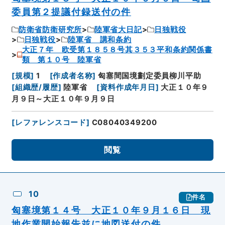
委員第２提議付録送付の件
防衛省防衛研究所
陸軍省大日記
日独戦役
日独戦役
陸軍省 講和条約
大正７年 欧受第１８５８号其３５３平和条約関係書
類 第１０号 陸軍省
[
規模
]
1
[
作成者名称
]
匈塞間国境劃定委員柳川平助
[
組織歴/履歴
]
陸軍省
[
資料作成年月日
]
大正１０年９
月９日～大正１０年９月９日
[
レファレンスコード
]
C08040349200
閲覧
10
件名
匈塞境第１４号 大正１０年９月１６日 現
地作業開始報告並に地図送付の件