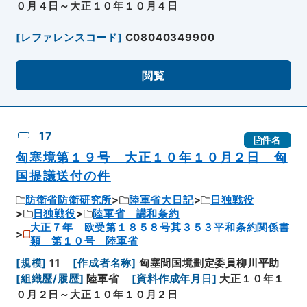
０月４日～大正１０年１０月４日
[
レファレンスコード
]
C08040349900
閲覧
17
件名
匈塞境第１９号 大正１０年１０月２日 匈
国提議送付の件
防衛省防衛研究所
陸軍省大日記
日独戦役
日独戦役
陸軍省 講和条約
大正７年 欧受第１８５８号其３５３平和条約関係書
類 第１０号 陸軍省
[
規模
]
11
[
作成者名称
]
匈塞間国境劃定委員柳川平助
[
組織歴/履歴
]
陸軍省
[
資料作成年月日
]
大正１０年１
０月２日～大正１０年１０月２日