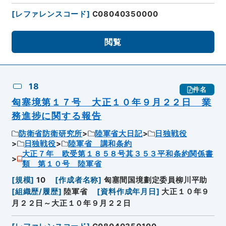
[
レファレンスコード
]
C08040350000
閲覧
18
件名
匈塞境第１７号 大正１０年９月２２日 業
務進捗に関する報告
防衛省防衛研究所
陸軍省大日記
日独戦役
日独戦役
陸軍省 講和条約
大正７年 欧受第１８５８号其３５３平和条約関係書
類 第１０号 陸軍省
[
規模
]
10
[
作成者名称
]
匈塞間国境劃定委員柳川平助
[
組織歴/履歴
]
陸軍省
[
資料作成年月日
]
大正１０年９
月２２日～大正１０年９月２２日