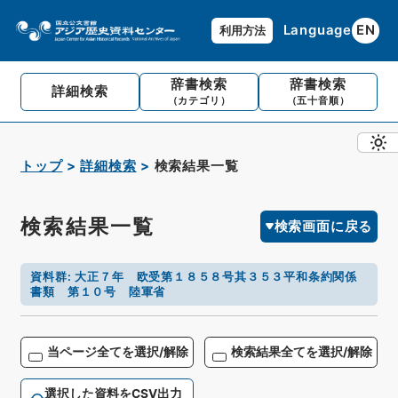
Language
EN
利用方法
辞書検索
辞書検索
詳細検索
（カテゴリ）
（五十音順）
トップ
詳細検索
検索結果一覧
検索結果一覧
検索画面に戻る
資料群
:
大正７年 欧受第１８５８号其３５３平和条約関係
書類 第１０号 陸軍省
当ページ全てを選択/解除
検索結果全てを選択/解除
選択した資料をCSV出力