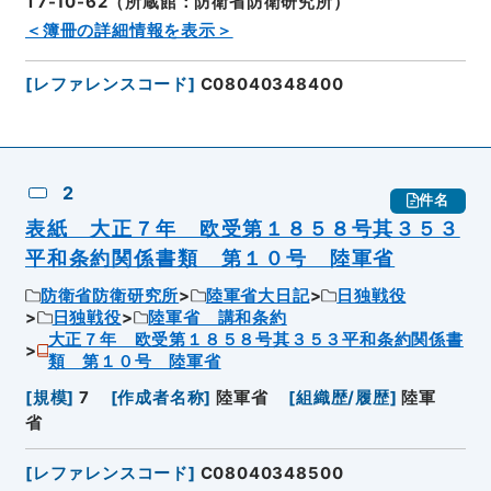
T7-10-62（所蔵館：防衛省防衛研究所）
＜簿冊の詳細情報を表示＞
[
レファレンスコード
]
C08040348400
2
件名
表紙 大正７年 欧受第１８５８号其３５３
平和条約関係書類 第１０号 陸軍省
防衛省防衛研究所
陸軍省大日記
日独戦役
日独戦役
陸軍省 講和条約
大正７年 欧受第１８５８号其３５３平和条約関係書
類 第１０号 陸軍省
[
規模
]
7
[
作成者名称
]
陸軍省
[
組織歴/履歴
]
陸軍
省
[
レファレンスコード
]
C08040348500