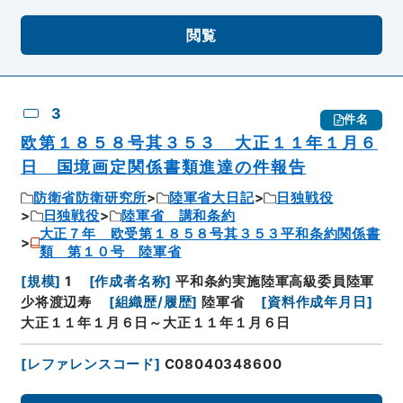
閲覧
3
件名
欧第１８５８号其３５３ 大正１１年１月６
日 国境画定関係書類進達の件報告
防衛省防衛研究所
陸軍省大日記
日独戦役
日独戦役
陸軍省 講和条約
大正７年 欧受第１８５８号其３５３平和条約関係書
類 第１０号 陸軍省
[
規模
]
1
[
作成者名称
]
平和条約実施陸軍高級委員陸軍
少将渡辺寿
[
組織歴/履歴
]
陸軍省
[
資料作成年月日
]
大正１１年１月６日～大正１１年１月６日
[
レファレンスコード
]
C08040348600