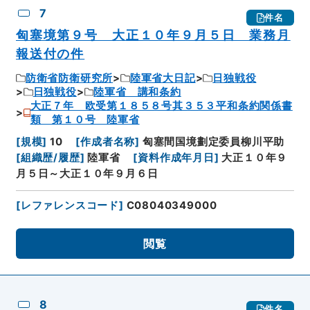
7
件名
匈塞境第９号 大正１０年９月５日 業務月
報送付の件
防衛省防衛研究所
陸軍省大日記
日独戦役
日独戦役
陸軍省 講和条約
大正７年 欧受第１８５８号其３５３平和条約関係書
類 第１０号 陸軍省
[
規模
]
10
[
作成者名称
]
匈塞間国境劃定委員柳川平助
[
組織歴/履歴
]
陸軍省
[
資料作成年月日
]
大正１０年９
月５日～大正１０年９月６日
[
レファレンスコード
]
C08040349000
閲覧
8
件名