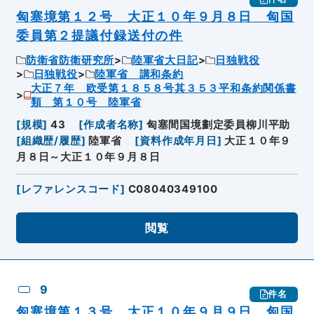
匈塞境第１２号 大正１０年９月８日 匈国
委員第２提議付録送付の件
防衛省防衛研究所
陸軍省大日記
日独戦役
日独戦役
陸軍省 講和条約
大正７年 欧受第１８５８号其３５３平和条約関係書
類 第１０号 陸軍省
[
規模
]
43
[
作成者名称
]
匈塞間国境劃定委員柳川平助
[
組織歴/履歴
]
陸軍省
[
資料作成年月日
]
大正１０年９
月８日～大正１０年９月８日
[
レファレンスコード
]
C08040349100
閲覧
9
件名
匈塞境第１３号 大正１０年９月９日 匈国