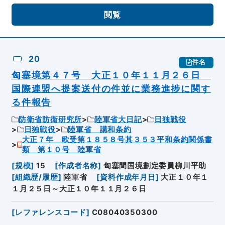
閲覧
20
件名
匈塞境第４７号 大正１０年１１月２６日
国際連盟へ提案送付の件並に業務進捗に関す
る件報告
防衛省防衛研究所
陸軍省大日記
日独戦役
日独戦役
陸軍省 講和条約
大正７年 欧受第１８５８号其３５３平和条約関係書
類 第１０号 陸軍省
[
規模
]
15
[
作成者名称
]
匈塞間国境劃定委員柳川平助
[
組織歴/履歴
]
陸軍省
[
資料作成年月日
]
大正１０年１
１月２５日～大正１０年１１月２６日
[
レファレンスコード
]
C08040350300