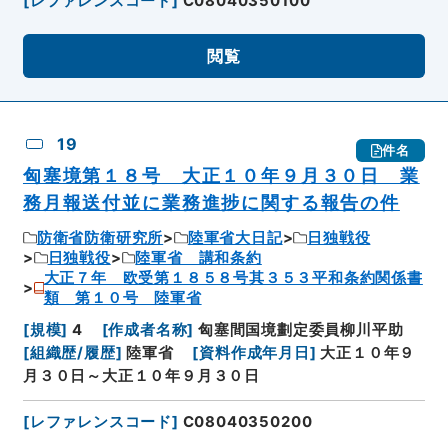
[
レファレンスコード
]
C08040350100
閲覧
19
件名
匈塞境第１８号 大正１０年９月３０日 業
務月報送付並に業務進捗に関する報告の件
防衛省防衛研究所
陸軍省大日記
日独戦役
日独戦役
陸軍省 講和条約
大正７年 欧受第１８５８号其３５３平和条約関係書
類 第１０号 陸軍省
[
規模
]
4
[
作成者名称
]
匈塞間国境劃定委員柳川平助
[
組織歴/履歴
]
陸軍省
[
資料作成年月日
]
大正１０年９
月３０日～大正１０年９月３０日
[
レファレンスコード
]
C08040350200