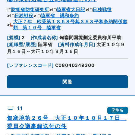
防衛省防衛研究所
陸軍省大日記
日独戦役
日独戦役
陸軍省 講和条約
大正７年 欧受第１８５８号其３５３平和条約関係書
類 第１０号 陸軍省
[
規模
]
2
[
作成者名称
]
匈塞間国境劃定委員柳川平助
[
組織歴/履歴
]
陸軍省
[
資料作成年月日
]
大正１０年９
月１６日～大正１０年９月１６日
[
レファレンスコード
]
C08040349300
閲覧
11
件名
匈塞境第２６号 大正１０年１０月１７日
委員会議事録送付の件