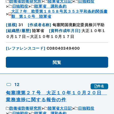
防衛省防衛研究所
陸軍省大日記
日独戦役
日独戦役
陸軍省 講和条約
大正７年 欧受第１８５８号其３５３平和条約関係書
類 第１０号 陸軍省
[
規模
]
31
[
作成者名称
]
匈塞間国境劃定委員柳川平助
[
組織歴/履歴
]
陸軍省
[
資料作成年月日
]
大正１０年１
０月１７日～大正１０年１０月１７日
[
レファレンスコード
]
C08040349400
閲覧
12
件名
匈塞境第２７号 大正１０年１０月２０日
業務進捗に関する報告の件
防衛省防衛研究所
陸軍省大日記
日独戦役
日独戦役
陸軍省 講和条約