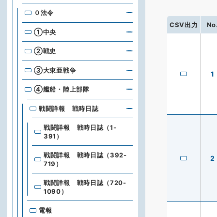
０法令
CSV出力
No
①中央
②戦史
③大東亜戦争
1
④艦船・陸上部隊
戦闘詳報 戦時日誌
戦闘詳報 戦時日誌（1-
391）
戦闘詳報 戦時日誌（392-
2
719）
戦闘詳報 戦時日誌（720-
1090）
電報