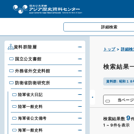
詳細検索
資料群階層
トップ
詳細検
国立公文書館
国立公文書館
検索結果
外務省外交史料館
外務省外交史料館
資料群
:
昭和１８
防衛省防衛研究所
防衛省防衛研究所
陸軍省大日記
当ページ
陸軍一般史料
9
海軍省公文備考
検索結果数
1
~
9
件を表示
海軍一般史料