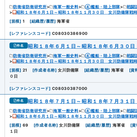
防衛省防衛研究所
海軍一般史料
④艦船・陸上部隊
戦闘
昭和１８年６月１日～昭和１８年１１月３０日 女川防備隊戦
[
規模
]
1
[
組織歴/履歴
]
海軍省
[
レファレンスコード
]
C08030386900
昭和１８年６月１日～昭和１８年６月３０日
件名
防衛省防衛研究所
海軍一般史料
④艦船・陸上部隊
戦闘
昭和１８年６月１日～昭和１８年１１月３０日 女川防備隊戦
[
規模
]
21
[
作成者名称
]
女川防備隊
[
組織歴/履歴
]
海軍省
[
資
０日
[
レファレンスコード
]
C08030387000
昭和１８年７月１日～昭和１８年７月３１日
件名
防衛省防衛研究所
海軍一般史料
④艦船・陸上部隊
戦闘
昭和１８年６月１日～昭和１８年１１月３０日 女川防備隊戦
[
規模
]
69
[
作成者名称
]
女川防備隊
[
組織歴/履歴
]
海軍省
[
資
１日