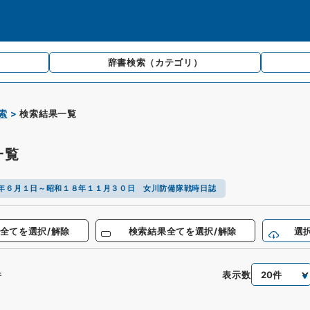
辞書検索
（カテゴリ）
索
検索結果一覧
一覧
年６月１日～昭和１８年１１月３０日 女川防備隊戦時日誌
全てを選択/解除
検索結果全てを選択/解除
選
表示数
件