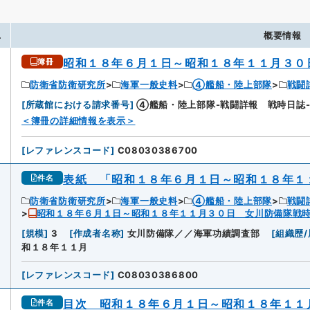
.
概要情報
昭和１８年６月１日～昭和１８年１１月３０
簿冊
防衛省防衛研究所
海軍一般史料
④艦船・陸上部隊
戦闘
[
所蔵館における請求番号
]
④艦船・陸上部隊-戦闘詳報 戦時日誌-
＜簿冊の詳細情報を表示＞
[
レファレンスコード
]
C08030386700
表紙 「昭和１８年６月１日～昭和１８年１
件名
防衛省防衛研究所
海軍一般史料
④艦船・陸上部隊
戦闘
昭和１８年６月１日～昭和１８年１１月３０日 女川防備隊戦
[
規模
]
3
[
作成者名称
]
女川防備隊／／海軍功績調査部
[
組織歴/
和１８年１１月
[
レファレンスコード
]
C08030386800
目次 昭和１８年６月１日～昭和１８年１１
件名