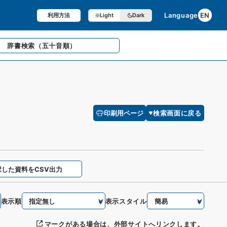
Language
EN
利用方法
Light
Dark
辞書検索
（五十音順）
印刷用ページ
検索画面に戻る
択した資料をCSV出力
表示順
表示スタイル
マークがある場合は、外部サイトへリンクします。