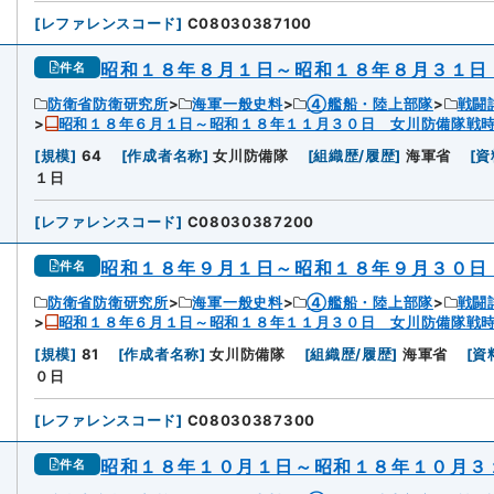
[
レファレンスコード
]
C08030387100
昭和１８年８月１日～昭和１８年８月３１日
件名
防衛省防衛研究所
海軍一般史料
④艦船・陸上部隊
戦闘
昭和１８年６月１日～昭和１８年１１月３０日 女川防備隊戦
[
規模
]
64
[
作成者名称
]
女川防備隊
[
組織歴/履歴
]
海軍省
[
資
１日
[
レファレンスコード
]
C08030387200
昭和１８年９月１日～昭和１８年９月３０日
件名
防衛省防衛研究所
海軍一般史料
④艦船・陸上部隊
戦闘
昭和１８年６月１日～昭和１８年１１月３０日 女川防備隊戦
[
規模
]
81
[
作成者名称
]
女川防備隊
[
組織歴/履歴
]
海軍省
[
資
０日
[
レファレンスコード
]
C08030387300
昭和１８年１０月１日～昭和１８年１０月３
件名