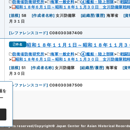
防衛省防衛研究所
海軍一般史料
④艦船・陸上部隊
戦闘
昭和１８年６月１日～昭和１８年１１月３０日 女川防備隊戦
[
規模
]
58
[
作成者名称
]
女川防備隊
[
組織歴/履歴
]
海軍省
[
資
月３１日
[
レファレンスコード
]
C08030387400
昭和１８年１１月１日～昭和１８年１１月３
件名
防衛省防衛研究所
海軍一般史料
④艦船・陸上部隊
戦闘
昭和１８年６月１日～昭和１８年１１月３０日 女川防備隊戦
[
規模
]
51
[
作成者名称
]
女川防備隊
[
組織歴/履歴
]
海軍省
[
資
月３０日
[
レファレンスコード
]
C08030387500
報を
ー
All rights reserved/Copyright©
Japan Center for Asian Historical Record