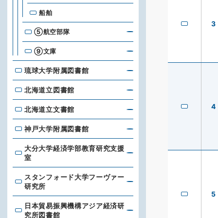
船舶
3
⑤航空部隊
⑨文庫
琉球大学附属図書館
琉球大学附属図書館
北海道立図書館
北海道立図書館
4
北海道立文書館
北海道立文書館
神戸大学附属図書館
神戸大学附属図書館
大分大学経済学部教育研究支援
大分大学経済学部教育研究支援室
室
スタンフォード大学フーヴァー
スタンフォード大学フーヴァー研究所
研究所
5
日本貿易振興機構アジア経済研
日本貿易振興機構アジア経済研究所図書館
究所図書館