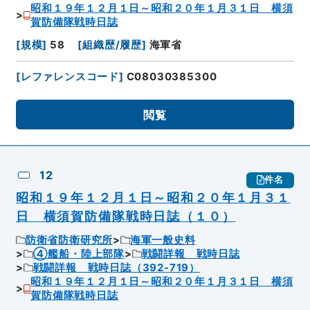
昭和１９年１２月１日～昭和２０年１月３１日 横須
賀防備隊戦時日誌
[
規模
]
58
[
組織歴/履歴
]
海軍省
[
レファレンスコード
]
C08030385300
閲覧
12
件名
昭和１９年１２月１日～昭和２０年１月３１
日 横須賀防備隊戦時日誌（１０）
防衛省防衛研究所
海軍一般史料
④艦船・陸上部隊
戦闘詳報 戦時日誌
戦闘詳報 戦時日誌（392-719）
昭和１９年１２月１日～昭和２０年１月３１日 横須
賀防備隊戦時日誌