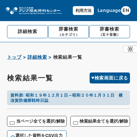
Language
EN
利用方法
辞書検索
辞書検索
詳細検索
（カテゴリ）
（五十音順）
トップ
詳細検索
検索結果一覧
検索結果一覧
検索画面に戻る
資料群
:
昭和１９年１２月１日～昭和２０年１月３１日 横
須賀防備隊戦時日誌
当ページ全てを選択/解除
検索結果全てを選択/解除
選択した資料をCSV出力