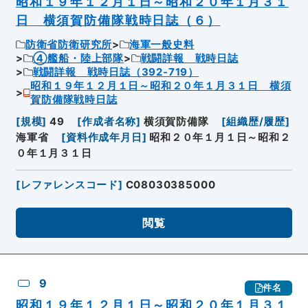
昭和１９年１２月１日～昭和２０年１月３１
日 横須賀防備隊戦時日誌（６）
防衛省防衛研究所
海軍一般史料
④艦船・陸上部隊
戦闘詳報 戦時日誌
戦闘詳報 戦時日誌（392-719）
昭和１９年１２月１日～昭和２０年１月３１日 横須
賀防備隊戦時日誌
[
規模
]
49
[
作成者名称
]
横須賀防備隊
[
組織歴/履歴
]
海軍省
[
資料作成年月日
]
昭和２０年１月１日～昭和２
０年１月３１日
[
レファレンスコード
]
C08030385000
閲覧
9
件名
昭和１９年１２月１日～昭和２０年１月３１