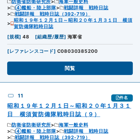
防衛省防衛研究所
海軍一般史料
④艦船・陸上部隊
戦闘詳報 戦時日誌
戦闘詳報 戦時日誌（392-719）
昭和１９年１２月１日～昭和２０年１月３１日 横須
賀防備隊戦時日誌
[
規模
]
48
[
組織歴/履歴
]
海軍省
[
レファレンスコード
]
C08030385200
閲覧
11
件名
昭和１９年１２月１日～昭和２０年１月３１
日 横須賀防備隊戦時日誌（９）
防衛省防衛研究所
海軍一般史料
④艦船・陸上部隊
戦闘詳報 戦時日誌
戦闘詳報 戦時日誌（392-719）