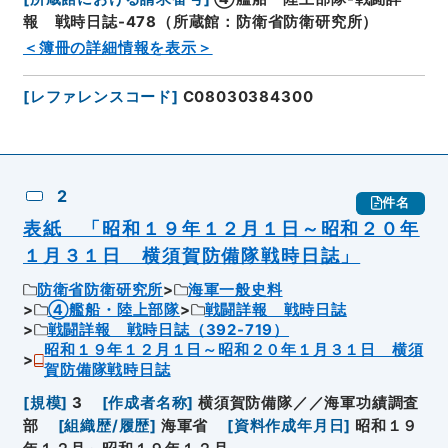
報 戦時日誌-478（所蔵館：防衛省防衛研究所）
＜簿冊の詳細情報を表示＞
[
レファレンスコード
]
C08030384300
2
件名
表紙 「昭和１９年１２月１日～昭和２０年
１月３１日 横須賀防備隊戦時日誌」
防衛省防衛研究所
海軍一般史料
④艦船・陸上部隊
戦闘詳報 戦時日誌
戦闘詳報 戦時日誌（392-719）
昭和１９年１２月１日～昭和２０年１月３１日 横須
賀防備隊戦時日誌
[
規模
]
3
[
作成者名称
]
横須賀防備隊／／海軍功績調査
部
[
組織歴/履歴
]
海軍省
[
資料作成年月日
]
昭和１９