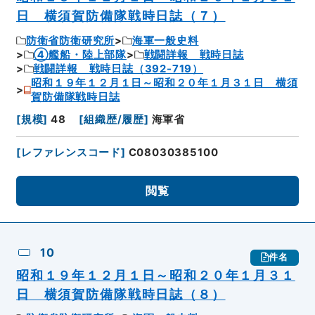
日 横須賀防備隊戦時日誌（７）
防衛省防衛研究所
海軍一般史料
④艦船・陸上部隊
戦闘詳報 戦時日誌
戦闘詳報 戦時日誌（392-719）
昭和１９年１２月１日～昭和２０年１月３１日 横須
賀防備隊戦時日誌
[
規模
]
48
[
組織歴/履歴
]
海軍省
[
レファレンスコード
]
C08030385100
閲覧
10
件名
昭和１９年１２月１日～昭和２０年１月３１
日 横須賀防備隊戦時日誌（８）