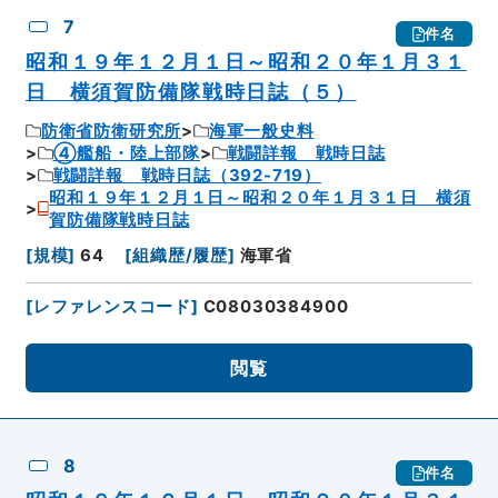
7
件名
昭和１９年１２月１日～昭和２０年１月３１
日 横須賀防備隊戦時日誌（５）
防衛省防衛研究所
海軍一般史料
④艦船・陸上部隊
戦闘詳報 戦時日誌
戦闘詳報 戦時日誌（392-719）
昭和１９年１２月１日～昭和２０年１月３１日 横須
賀防備隊戦時日誌
[
規模
]
64
[
組織歴/履歴
]
海軍省
[
レファレンスコード
]
C08030384900
閲覧
8
件名