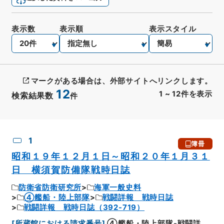
表示数
表示順
表示スタイル
マークがある場合は、外部サイトへリンクします。
12
1
~
12
件を表示
検索結果数
件
CSV出力
No.
概要情報
画像等
1
簿冊
昭和１９年１２月１日～昭和２０年１月３１
日 横須賀防備隊戦時日誌
防衛省防衛研究所
海軍一般史料
④艦船・陸上部隊
戦闘詳報 戦時日誌
戦闘詳報 戦時日誌（392-719）
[
所蔵館における請求番号
]
④艦船・陸上部隊-戦闘詳