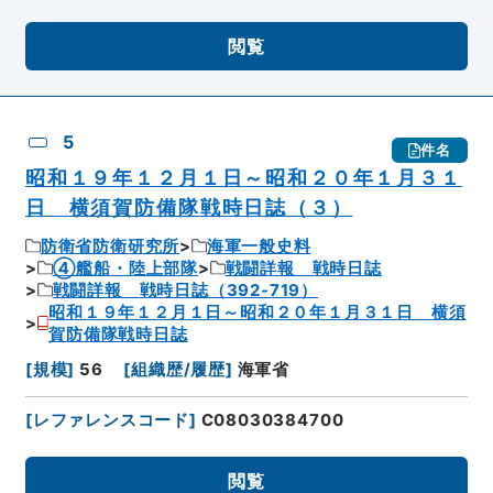
閲覧
5
件名
昭和１９年１２月１日～昭和２０年１月３１
日 横須賀防備隊戦時日誌（３）
防衛省防衛研究所
海軍一般史料
④艦船・陸上部隊
戦闘詳報 戦時日誌
戦闘詳報 戦時日誌（392-719）
昭和１９年１２月１日～昭和２０年１月３１日 横須
賀防備隊戦時日誌
[
規模
]
56
[
組織歴/履歴
]
海軍省
[
レファレンスコード
]
C08030384700
閲覧