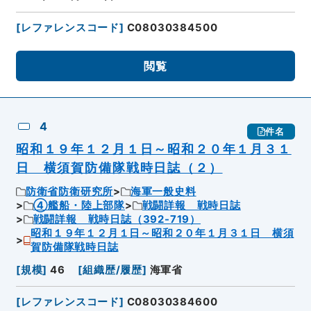
[
レファレンスコード
]
C08030384500
閲覧
4
件名
昭和１９年１２月１日～昭和２０年１月３１
日 横須賀防備隊戦時日誌（２）
防衛省防衛研究所
海軍一般史料
④艦船・陸上部隊
戦闘詳報 戦時日誌
戦闘詳報 戦時日誌（392-719）
昭和１９年１２月１日～昭和２０年１月３１日 横須
賀防備隊戦時日誌
[
規模
]
46
[
組織歴/履歴
]
海軍省
[
レファレンスコード
]
C08030384600