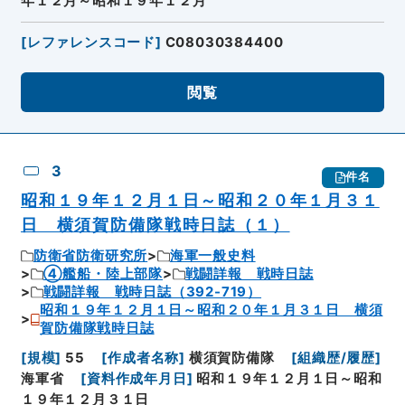
年１２月～昭和１９年１２月
[
レファレンスコード
]
C08030384400
閲覧
3
件名
昭和１９年１２月１日～昭和２０年１月３１
日 横須賀防備隊戦時日誌（１）
防衛省防衛研究所
海軍一般史料
④艦船・陸上部隊
戦闘詳報 戦時日誌
戦闘詳報 戦時日誌（392-719）
昭和１９年１２月１日～昭和２０年１月３１日 横須
賀防備隊戦時日誌
[
規模
]
55
[
作成者名称
]
横須賀防備隊
[
組織歴/履歴
]
海軍省
[
資料作成年月日
]
昭和１９年１２月１日～昭和
１９年１２月３１日