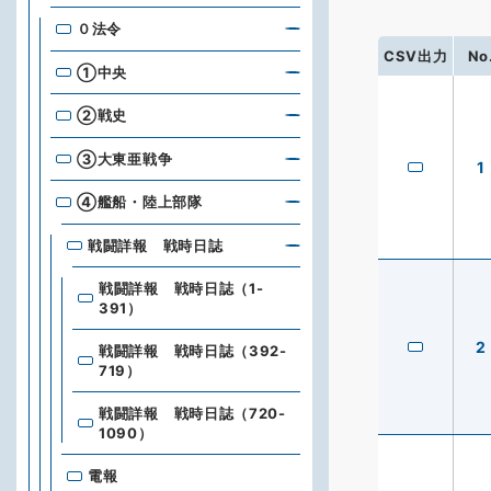
０法令
CSV出力
No
①中央
②戦史
③大東亜戦争
1
④艦船・陸上部隊
戦闘詳報 戦時日誌
戦闘詳報 戦時日誌（1-
391）
2
戦闘詳報 戦時日誌（392-
719）
戦闘詳報 戦時日誌（720-
1090）
電報