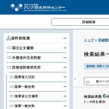
詳細検索
資料群階層
トップ
詳細検
国立公文書館
国立公文書館
検索結果
外務省外交史料館
外務省外交史料館
資料群
:
昭和１８
防衛省防衛研究所
防衛省防衛研究所
陸軍省大日記
当ページ
陸軍一般史料
6
海軍省公文備考
検索結果数
1
~
6
件を表示
海軍一般史料