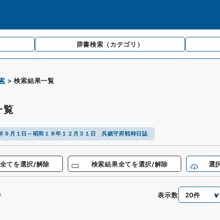
辞書検索
（カテゴリ）
索
検索結果一覧
一覧
年９月１日～昭和１８年１２月３１日 呉鎮守府戦時日誌
全てを選択/解除
検索結果全てを選択/解除
選
表示数
件