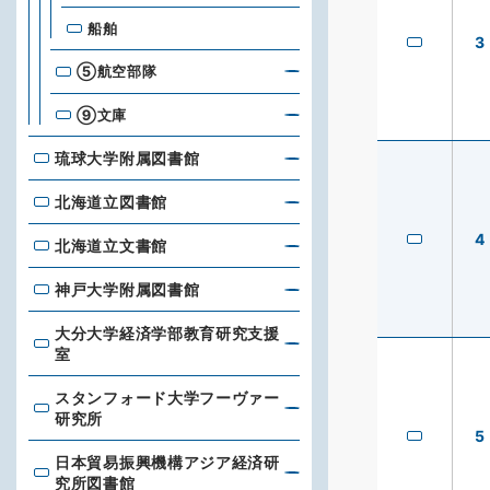
船舶
3
⑤航空部隊
⑨文庫
琉球大学附属図書館
琉球大学附属図書館
北海道立図書館
北海道立図書館
4
北海道立文書館
北海道立文書館
神戸大学附属図書館
神戸大学附属図書館
大分大学経済学部教育研究支援
大分大学経済学部教育研究支援室
室
スタンフォード大学フーヴァー
スタンフォード大学フーヴァー研究所
研究所
5
日本貿易振興機構アジア経済研
日本貿易振興機構アジア経済研究所図書館
究所図書館