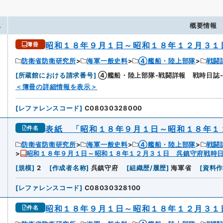
.
概要情報
昭和１８年９月１日～昭和１８年１２月３１
簿冊
防衛省防衛研究所
海軍一般史料
④艦船・陸上部隊
戦闘
[
所蔵館における請求番号
]
④艦船・陸上部隊-戦闘詳報 戦時日誌-
＜簿冊の詳細情報を表示＞
[
レファレンスコード
]
C08030328000
表紙 「昭和１８年９月１日～昭和１８年１
件名
防衛省防衛研究所
海軍一般史料
④艦船・陸上部隊
戦闘
昭和１８年９月１日～昭和１８年１２月３１日 呉鎮守府戦時
[
規模
]
2
[
作成者名称
]
呉鎮守府
[
組織歴/履歴
]
海軍省
[
資料
[
レファレンスコード
]
C08030328100
昭和１８年９月１日～昭和１８年１２月３１
件名