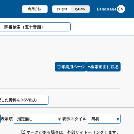
Language
EN
利用方法
Light
Dark
辞書検索
（五十音順）
印刷用ページ
検索画面に戻る
択した資料をCSV出力
表示順
表示スタイル
マークがある場合は、外部サイトへリンクします。