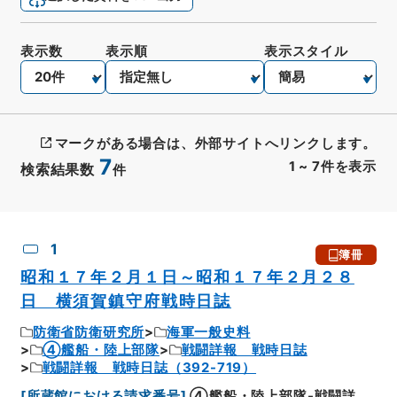
表示数
表示順
表示スタイル
マークがある場合は、外部サイトへリンクします。
7
1
~
7
件を表示
検索結果数
件
CSV出力
No.
概要情報
画像等
1
簿冊
昭和１７年２月１日～昭和１７年２月２８
日 横須賀鎮守府戦時日誌
防衛省防衛研究所
海軍一般史料
④艦船・陸上部隊
戦闘詳報 戦時日誌
戦闘詳報 戦時日誌（392-719）
[
所蔵館における請求番号
]
④艦船・陸上部隊-戦闘詳