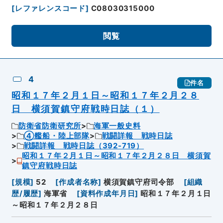
[
レファレンスコード
]
C08030315000
閲覧
4
件名
昭和１７年２月１日～昭和１７年２月２８
日 横須賀鎮守府戦時日誌（１）
防衛省防衛研究所
海軍一般史料
④艦船・陸上部隊
戦闘詳報 戦時日誌
戦闘詳報 戦時日誌（392-719）
昭和１７年２月１日～昭和１７年２月２８日 横須賀
鎮守府戦時日誌
[
規模
]
52
[
作成者名称
]
横須賀鎮守府司令部
[
組織
歴/履歴
]
海軍省
[
資料作成年月日
]
昭和１７年２月１日
～昭和１７年２月２８日