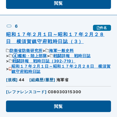
閲覧
6
件名
昭和１７年２月１日～昭和１７年２月２８
日 横須賀鎮守府戦時日誌（３）
防衛省防衛研究所
海軍一般史料
④艦船・陸上部隊
戦闘詳報 戦時日誌
戦闘詳報 戦時日誌（392-719）
昭和１７年２月１日～昭和１７年２月２８日 横須賀
鎮守府戦時日誌
[
規模
]
44
[
組織歴/履歴
]
海軍省
[
レファレンスコード
]
C08030315300
閲覧