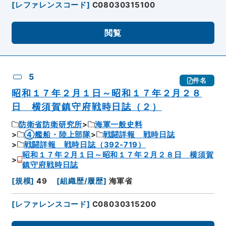
[
レファレンスコード
]
C08030315100
閲覧
5
件名
昭和１７年２月１日～昭和１７年２月２８
日 横須賀鎮守府戦時日誌（２）
防衛省防衛研究所
海軍一般史料
④艦船・陸上部隊
戦闘詳報 戦時日誌
戦闘詳報 戦時日誌（392-719）
昭和１７年２月１日～昭和１７年２月２８日 横須賀
鎮守府戦時日誌
[
規模
]
49
[
組織歴/履歴
]
海軍省
[
レファレンスコード
]
C08030315200