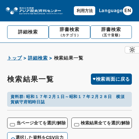
Language
EN
利用方法
辞書検索
辞書検索
詳細検索
（カテゴリ）
（五十音順）
トップ
詳細検索
検索結果一覧
検索結果一覧
検索画面に戻る
資料群
:
昭和１７年２月１日～昭和１７年２月２８日 横須
賀鎮守府戦時日誌
当ページ全てを選択/解除
検索結果全てを選択/解除
選択した資料をCSV出力