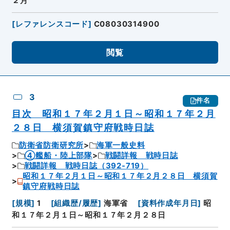
２月
[
レファレンスコード
]
C08030314900
閲覧
3
件名
目次 昭和１７年２月１日～昭和１７年２月
２８日 横須賀鎮守府戦時日誌
防衛省防衛研究所
海軍一般史料
④艦船・陸上部隊
戦闘詳報 戦時日誌
戦闘詳報 戦時日誌（392-719）
昭和１７年２月１日～昭和１７年２月２８日 横須賀
鎮守府戦時日誌
[
規模
]
1
[
組織歴/履歴
]
海軍省
[
資料作成年月日
]
昭
和１７年２月１日～昭和１７年２月２８日