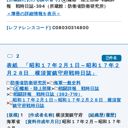
報 戦時日誌-394（所蔵館：防衛省防衛研究所）
＜簿冊の詳細情報を表示＞
[
レファレンスコード
]
C08030314800
2
件名
表紙 「昭和１７年２月１日～昭和１７年２
月２８日 横須賀鎮守府戦時日誌」
防衛省防衛研究所
海軍一般史料
④艦船・陸上部隊
戦闘詳報 戦時日誌
戦闘詳報 戦時日誌（392-719）
昭和１７年２月１日～昭和１７年２月２８日 横須賀
鎮守府戦時日誌
[
規模
]
1
[
作成者名称
]
横須賀鎮守府
[
組織歴/履歴
]
海軍省
[
資料作成年月日
]
昭和１７年２月～昭和１７年