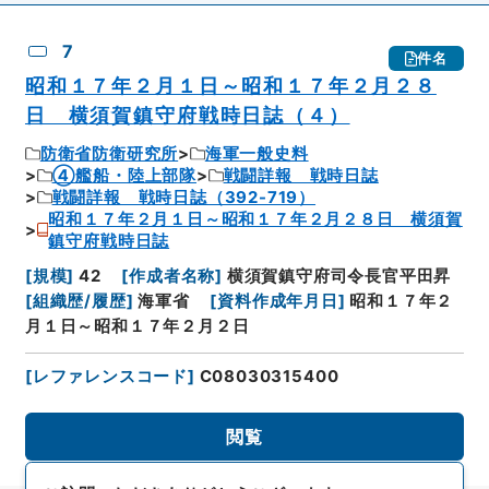
7
件名
昭和１７年２月１日～昭和１７年２月２８
日 横須賀鎮守府戦時日誌（４）
防衛省防衛研究所
海軍一般史料
④艦船・陸上部隊
戦闘詳報 戦時日誌
戦闘詳報 戦時日誌（392-719）
昭和１７年２月１日～昭和１７年２月２８日 横須賀
鎮守府戦時日誌
[
規模
]
42
[
作成者名称
]
横須賀鎮守府司令長官平田昇
[
組織歴/履歴
]
海軍省
[
資料作成年月日
]
昭和１７年２
月１日～昭和１７年２月２日
[
レファレンスコード
]
C08030315400
閲覧