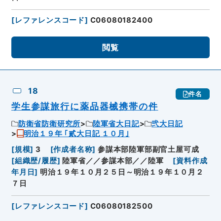
[
レファレンスコード
]
C06080182400
閲覧
18
件名
学生参謀旅行に薬品器械携帯の件
防衛省防衛研究所
陸軍省大日記
弐大日記
明治１９年 ｢貳大日記 １０月｣
[
規模
]
3
[
作成者名称
]
参謀本部陸軍部副官土屋可成
[
組織歴/履歴
]
陸軍省／／参謀本部／／陸軍
[
資料作成
年月日
]
明治１９年１０月２５日～明治１９年１０月２
７日
[
レファレンスコード
]
C06080182500