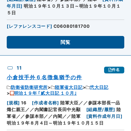
年月日
]
明治１９年１０月１３日～明治１９年１０月１
５日
[
レファレンスコード
]
C06080181700
閲覧
11
件名
小倉技手外６名徴集猶予の件
防衛省防衛研究所
陸軍省大日記
弐大日記
明治１９年 ｢貳大日記 １０月｣
[
規模
]
16
[
作成者名称
]
陸軍大臣／／参謀本部長一品
熾仁親王／／内閣書記官長田中光顯
[
組織歴/履歴
]
陸
軍省／／参謀本部／／内閣／／陸軍
[
資料作成年月日
]
明治１９年８月４日～明治１９年１０月１５日