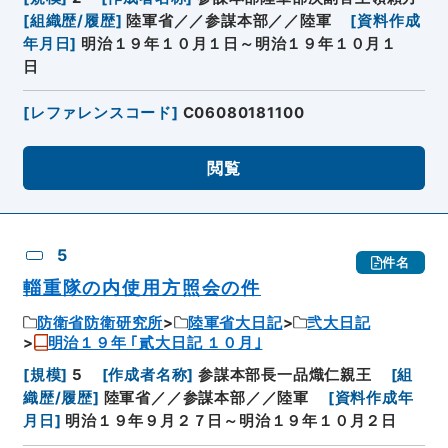
[
組織歴/履歴
]
陸軍省／／参謀本部／／陸軍
[
資料作成
年月日
]
明治１９年１０月１日～明治１９年１０月１
日
[
レファレンスコード
]
C06080181100
閲覧
5
件名
輜重隊の内使用方照会の件
防衛省防衛研究所
陸軍省大日記
弐大日記
明治１９年 ｢貳大日記 １０月｣
[
規模
]
5
[
作成者名称
]
参謀本部長一品熾仁親王
[
組
織歴/履歴
]
陸軍省／／参謀本部／／陸軍
[
資料作成年
月日
]
明治１９年９月２７日～明治１９年１０月２日