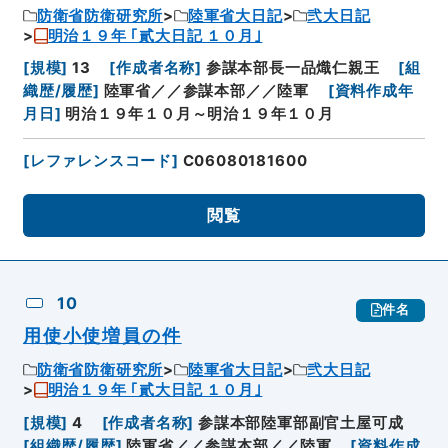
防衛省防衛研究所
陸軍省大日記
弐大日記
明治１９年 ｢貳大日記 １０月｣
[
規模
]
13
[
作成者名称
]
参謀本部長一品熾仁親王
[
組
織歴/履歴
]
陸軍省／／参謀本部／／陸軍
[
資料作成年
月日
]
明治１９年１０月～明治１９年１０月
[
レファレンスコード
]
C06080181600
閲覧
10
件名
用使小使増員の件
防衛省防衛研究所
陸軍省大日記
弐大日記
明治１９年 ｢貳大日記 １０月｣
[
規模
]
4
[
作成者名称
]
参謀本部陸軍部副官土屋可成
[
組織歴/履歴
]
陸軍省／／参謀本部／／陸軍
[
資料作成