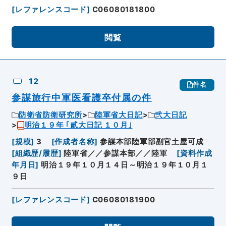
[
レファレンスコード
]
C06080181800
閲覧
12
件名
参謀旅行中軍医看護卒付属の件
防衛省防衛研究所
陸軍省大日記
弐大日記
明治１９年 ｢貳大日記 １０月｣
[
規模
]
3
[
作成者名称
]
参謀本部陸軍部副官土屋可成
[
組織歴/履歴
]
陸軍省／／参謀本部／／陸軍
[
資料作成
年月日
]
明治１９年１０月１４日～明治１９年１０月１
９日
[
レファレンスコード
]
C06080181900