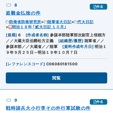
8
件名
盗難金払捨の件
防衛省防衛研究所
陸軍省大日記
弐大日記
明治１９年 ｢貳大日記 １０月｣
[
規模
]
6
[
作成者名称
]
参謀本部陸軍部次副官上領頼方
／／大蔵大臣伯爵松方正義
[
組織歴/履歴
]
陸軍省／／
参謀本部／／大蔵省／／陸軍
[
資料作成年月日
]
明治１
９年９月２５日～明治１９年１０月７日
[
レファレンスコード
]
C06080181500
閲覧
9
件名
戦時諸兵大小行李その外行軍試験の件