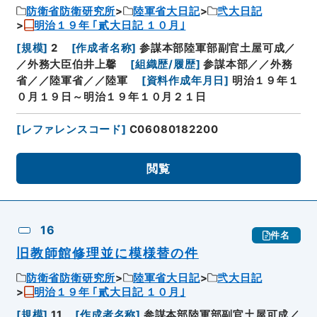
防衛省防衛研究所
陸軍省大日記
弐大日記
明治１９年 ｢貳大日記 １０月｣
[
規模
]
2
[
作成者名称
]
参謀本部陸軍部副官土屋可成／
／外務大臣伯井上馨
[
組織歴/履歴
]
参謀本部／／外務
省／／陸軍省／／陸軍
[
資料作成年月日
]
明治１９年１
０月１９日～明治１９年１０月２１日
[
レファレンスコード
]
C06080182200
閲覧
16
件名
旧教師館修理並に模様替の件
防衛省防衛研究所
陸軍省大日記
弐大日記
明治１９年 ｢貳大日記 １０月｣
[
規模
]
11
[
作成者名称
]
参謀本部陸軍部副官土屋可成／