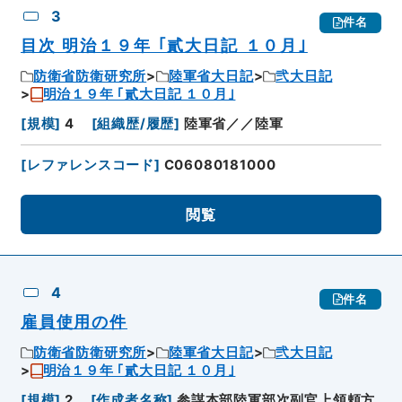
3
件名
目次 明治１９年 ｢貳大日記 １０月｣
防衛省防衛研究所
陸軍省大日記
弐大日記
明治１９年 ｢貳大日記 １０月｣
[
規模
]
4
[
組織歴/履歴
]
陸軍省／／陸軍
[
レファレンスコード
]
C06080181000
閲覧
4
件名
雇員使用の件
防衛省防衛研究所
陸軍省大日記
弐大日記
明治１９年 ｢貳大日記 １０月｣
[
規模
]
2
[
作成者名称
]
参謀本部陸軍部次副官上領頼方