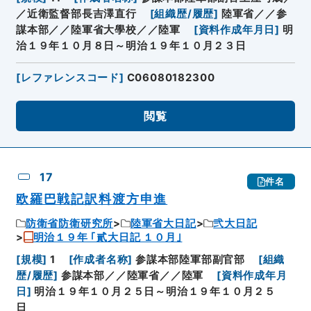
／近衛監督部長吉澤直行
[
組織歴/履歴
]
陸軍省／／参
謀本部／／陸軍省大學校／／陸軍
[
資料作成年月日
]
明
治１９年１０月８日～明治１９年１０月２３日
[
レファレンスコード
]
C06080182300
閲覧
17
件名
欧羅巴戦記訳料渡方申進
防衛省防衛研究所
陸軍省大日記
弐大日記
明治１９年 ｢貳大日記 １０月｣
[
規模
]
1
[
作成者名称
]
参謀本部陸軍部副官部
[
組織
歴/履歴
]
参謀本部／／陸軍省／／陸軍
[
資料作成年月
日
]
明治１９年１０月２５日～明治１９年１０月２５
日