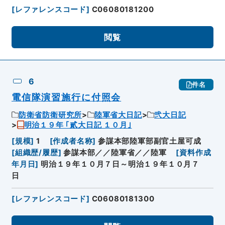
[
レファレンスコード
]
C06080181200
閲覧
6
件名
電信隊演習施行に付照会
防衛省防衛研究所
陸軍省大日記
弐大日記
明治１９年 ｢貳大日記 １０月｣
[
規模
]
1
[
作成者名称
]
参謀本部陸軍部副官土屋可成
[
組織歴/履歴
]
参謀本部／／陸軍省／／陸軍
[
資料作成
年月日
]
明治１９年１０月７日～明治１９年１０月７
日
[
レファレンスコード
]
C06080181300