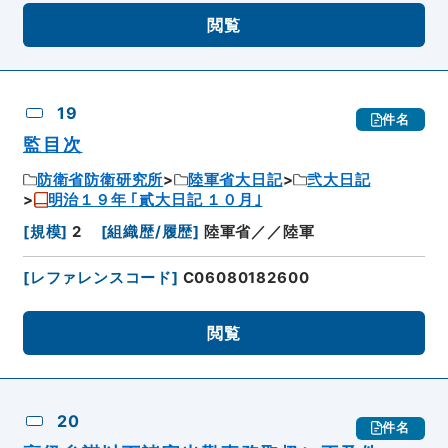
閲覧
19
件名
監目次
防衛省防衛研究所
陸軍省大日記
弐大日記
明治１９年 ｢貳大日記 １０月｣
[
規模
]
2
[
組織歴/履歴
]
陸軍省／／陸軍
[
レファレンスコード
]
C06080182600
閲覧
20
件名