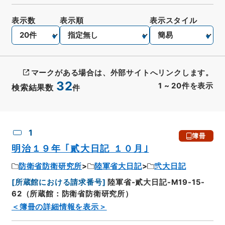
表示数
表示順
表示スタイル
マークがある場合は、外部サイトへリンクします。
32
1
~
20
件を表示
検索結果数
件
CSV出力
No.
概要情報
画像等
1
簿冊
明治１９年 ｢貳大日記 １０月｣
防衛省防衛研究所
陸軍省大日記
弐大日記
[
所蔵館における請求番号
]
陸軍省-貳大日記-M19-15-
62（所蔵館：防衛省防衛研究所）
＜簿冊の詳細情報を表示＞