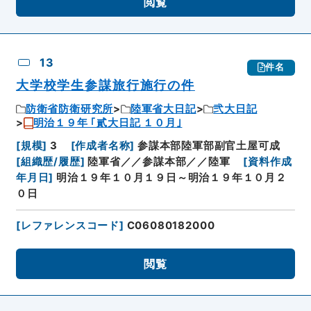
閲覧
13
件名
大学校学生参謀旅行施行の件
防衛省防衛研究所
陸軍省大日記
弐大日記
明治１９年 ｢貳大日記 １０月｣
[
規模
]
3
[
作成者名称
]
参謀本部陸軍部副官土屋可成
[
組織歴/履歴
]
陸軍省／／参謀本部／／陸軍
[
資料作成
年月日
]
明治１９年１０月１９日～明治１９年１０月２
０日
[
レファレンスコード
]
C06080182000
閲覧