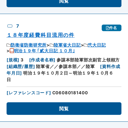
閲覧
7
件名
１８年度経費科目流用の件
防衛省防衛研究所
陸軍省大日記
弐大日記
明治１９年 ｢貳大日記 １０月｣
[
規模
]
3
[
作成者名称
]
参謀本部陸軍部次副官上領頼方
[
組織歴/履歴
]
陸軍省／／参謀本部／／陸軍
[
資料作成
年月日
]
明治１９年１０月２日～明治１９年１０月６
日
[
レファレンスコード
]
C06080181400
閲覧