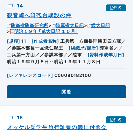
14
件名
観音崎へ臼砲台取設の件
防衛省防衛研究所
陸軍省大日記
弐大日記
明治１９年 ｢貳大日記 １０月｣
[
規模
]
11
[
作成者名称
]
工兵第一方面提理勝田四方蔵／
／参謀本部長一品熾仁親王
[
組織歴/履歴
]
陸軍省／／
工兵第一方面／／参謀本部／／陸軍
[
資料作成年月日
]
明治１９年９月８日～明治１９年１１月８日
[
レファレンスコード
]
C06080182100
閲覧
15
件名
メッケル氏学生旅行証票の義に付照会