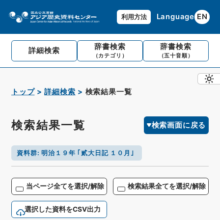
Language
EN
利用方法
辞書検索
辞書検索
詳細検索
（カテゴリ）
（五十音順）
トップ
詳細検索
検索結果一覧
検索結果一覧
検索画面に戻る
資料群
:
明治１９年 ｢貳大日記 １０月｣
当ページ全てを選択/解除
検索結果全てを選択/解除
選択した資料をCSV出力