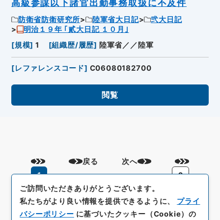
高級参謀以下諸官出勤事務取扱に不及件
防衛省防衛研究所
陸軍省大日記
弐大日記
明治１９年 ｢貳大日記 １０月｣
[
規模
]
1
[
組織歴/履歴
]
陸軍省／／陸軍
[
レファレンスコード
]
C06080182700
閲覧
戻る
次へ
1
2
ご訪問いただきありがとうございます。
私たちがより良い情報を提供できるように、
プライ
バシーポリシー
に基づいたクッキー（Cookie）の