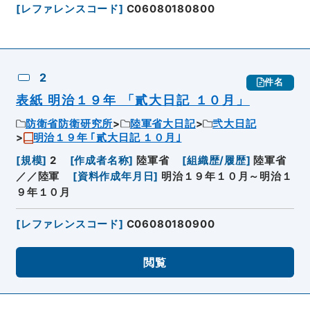
[
レファレンスコード
]
C06080180800
2
件名
表紙 明治１９年 「貳大日記 １０月」
防衛省防衛研究所
陸軍省大日記
弐大日記
明治１９年 ｢貳大日記 １０月｣
[
規模
]
2
[
作成者名称
]
陸軍省
[
組織歴/履歴
]
陸軍省
／／陸軍
[
資料作成年月日
]
明治１９年１０月～明治１
９年１０月
[
レファレンスコード
]
C06080180900
閲覧