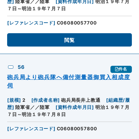
歴
]
陸軍省／／陸軍
[
資料作成年月日
]
明治１９年７月
７日～明治１９年７月７日
[
レファレンスコード
]
C06080057700
閲覧
56
件名
砲兵局より砲兵隊へ備付測量器御買入相成度
伺
[
規模
]
2
[
作成者名称
]
砲兵局長井上教通
[
組織歴/履
歴
]
陸軍省／／陸軍
[
資料作成年月日
]
明治１９年７月
７日～明治１９年７月８日
[
レファレンスコード
]
C06080057800