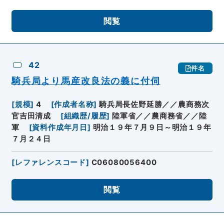
閲覧
42
件名
騎兵局より馬産改良法の義に付伺
[
規模
]
4
[
作成者名称
]
騎兵局長佐野延勝／／農商務次
官吉田清成
[
組織歴/履歴
]
陸軍省／／農商務省／／陸
軍
[
資料作成年月日
]
明治１９年７月９日～明治１９年
７月２４日
[
レファレンスコード
]
C06080056400
閲覧