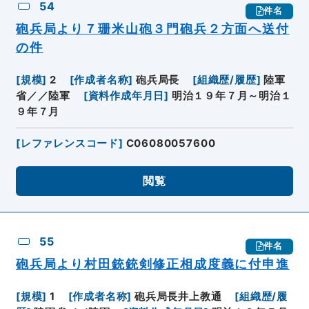
54
件名
砲兵局より７珊米山砲３門砲兵２方面へ送付
の件
[
規模
]
2
[
作成者名称
]
砲兵局長
[
組織歴/履歴
]
陸軍
省／／陸軍
[
資料作成年月日
]
明治１９年７月～明治１
９年７月
[
レファレンスコード
]
C06080057600
閲覧
55
件名
砲兵局より村田銃銃剣修正相成度義に付申進
[
規模
]
1
[
作成者名称
]
砲兵局長井上教通
[
組織歴/履