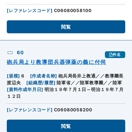
[
レファレンスコード
]
C06080058100
閲覧
60
件名
砲兵局より教導団兵器弾薬の義に付伺
[
規模
]
6
[
作成者名称
]
砲兵局長井上教通／／教導團長
渡辺央
[
組織歴/履歴
]
陸軍省／／陸軍教導團／／陸軍
[
資料作成年月日
]
明治１９年７月１日～明治１９年７月
１２日
[
レファレンスコード
]
C06080058200
閲覧