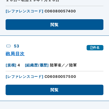
２８日～明治１９年７月２８日
[
レファレンスコード
]
C06080057400
閲覧
53
件名
砲局目次
[
規模
]
4
[
組織歴/履歴
]
陸軍省／／陸軍
[
レファレンスコード
]
C06080057500
閲覧