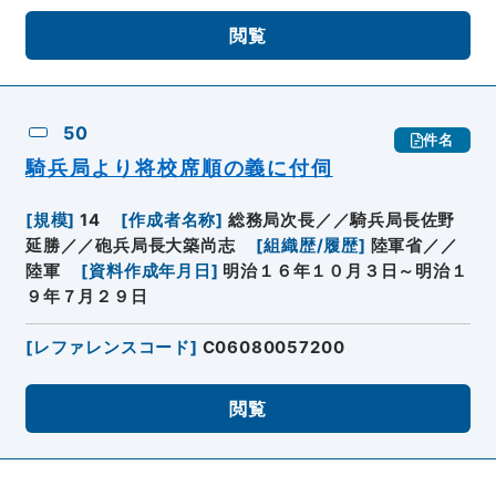
閲覧
50
件名
騎兵局より将校席順の義に付伺
[
規模
]
14
[
作成者名称
]
総務局次長／／騎兵局長佐野
延勝／／砲兵局長大築尚志
[
組織歴/履歴
]
陸軍省／／
陸軍
[
資料作成年月日
]
明治１６年１０月３日～明治１
９年７月２９日
[
レファレンスコード
]
C06080057200
閲覧