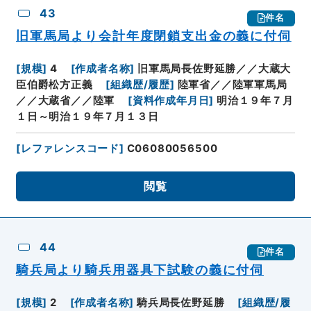
43
件名
旧軍馬局より会計年度閉鎖支出金の義に付伺
[
規模
]
4
[
作成者名称
]
旧軍馬局長佐野延勝／／大蔵大
臣伯爵松方正義
[
組織歴/履歴
]
陸軍省／／陸軍軍馬局
／／大蔵省／／陸軍
[
資料作成年月日
]
明治１９年７月
１日～明治１９年７月１３日
[
レファレンスコード
]
C06080056500
閲覧
44
件名
騎兵局より騎兵用器具下試験の義に付伺
[
規模
]
2
[
作成者名称
]
騎兵局長佐野延勝
[
組織歴/履