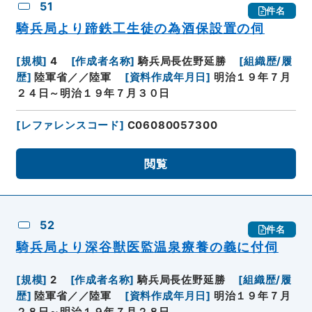
51
件名
騎兵局より蹄鉄工生徒の為酒保設置の伺
[
規模
]
4
[
作成者名称
]
騎兵局長佐野延勝
[
組織歴/履
歴
]
陸軍省／／陸軍
[
資料作成年月日
]
明治１９年７月
２４日～明治１９年７月３０日
[
レファレンスコード
]
C06080057300
閲覧
52
件名
騎兵局より深谷獣医監温泉療養の義に付伺
[
規模
]
2
[
作成者名称
]
騎兵局長佐野延勝
[
組織歴/履
歴
]
陸軍省／／陸軍
[
資料作成年月日
]
明治１９年７月