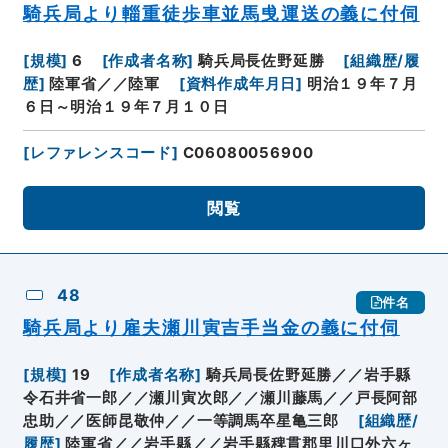
騎兵局より輜重徒歩車並馬曵運送の義に付伺
[
規模
]
6
[
作成者名称
]
騎兵局長佐野延勝
[
組織歴/履
歴
]
陸軍省／／陸軍
[
資料作成年月日
]
明治１９年７月
６日～明治１９年７月１０日
[
レファレンスコード
]
C06080056900
閲覧
48
件名
騎兵局より雇夫瀬川寅吉手当金の義に付伺
[
規模
]
19
[
作成者名称
]
騎兵局長佐野延勝／／岩手縣
令石井省一郎／／瀬川寅次郎／／瀬川藤馬／／戸長阿部
忠助／／医師昆敬仲／／一等調馬卒星亀三郎
[
組織歴/
履歴
]
陸軍省／／岩手縣／／岩手縣稗貫郡里川口外六ヶ