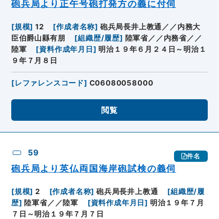
砲兵局より正午号砲打発方の義に付伺
[
規模
]
12
[
作成者名称
]
砲兵局長井上教通／／内務大
臣伯爵山縣有朋
[
組織歴/履歴
]
陸軍省／／内務省／／
陸軍
[
資料作成年月日
]
明治１９年６月２４日～明治１
９年７月８日
[
レファレンスコード
]
C06080058000
閲覧
59
件名
砲兵局より英仏両国海岸砲試検の義伺
[
規模
]
2
[
作成者名称
]
砲兵局長井上教通
[
組織歴/履
歴
]
陸軍省／／陸軍
[
資料作成年月日
]
明治１９年７月
７日～明治１９年７月７日