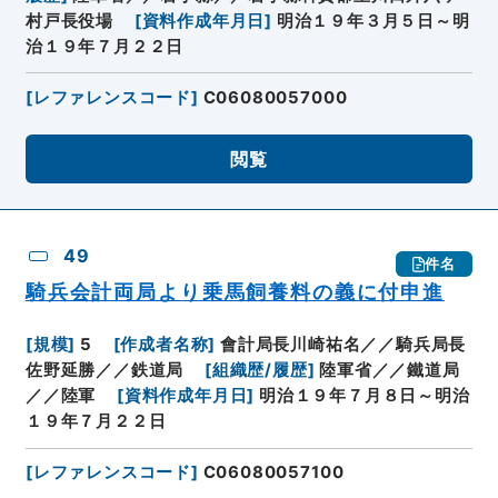
村戸長役場
[
資料作成年月日
]
明治１９年３月５日～明
治１９年７月２２日
[
レファレンスコード
]
C06080057000
閲覧
49
件名
騎兵会計両局より乗馬飼養料の義に付申進
[
規模
]
5
[
作成者名称
]
會計局長川崎祐名／／騎兵局長
佐野延勝／／鉄道局
[
組織歴/履歴
]
陸軍省／／鐵道局
／／陸軍
[
資料作成年月日
]
明治１９年７月８日～明治
１９年７月２２日
[
レファレンスコード
]
C06080057100