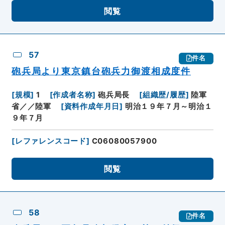
閲覧
57
件名
砲兵局より東京鎮台砲兵力御渡相成度件
[
規模
]
1
[
作成者名称
]
砲兵局長
[
組織歴/履歴
]
陸軍
省／／陸軍
[
資料作成年月日
]
明治１９年７月～明治１
９年７月
[
レファレンスコード
]
C06080057900
閲覧
58
件名