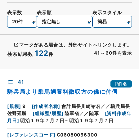
表示数
表示順
表示スタイル
マークがある場合は、外部サイトへリンクします。
122
41
~
60
件を表示
検索結果数
件
CSV出力
No.
概要情報
画像等
41
件名
騎兵局より乗馬飼養料徴収方の儀に付伺
[
規模
]
9
[
作成者名称
]
會計局長川崎祐名／／騎兵局長
佐野延勝
[
組織歴/履歴
]
陸軍省／／陸軍
[
資料作成年
月日
]
明治１９年７月７日～明治１９年７月７日
[
レファレンスコード
]
C06080056300