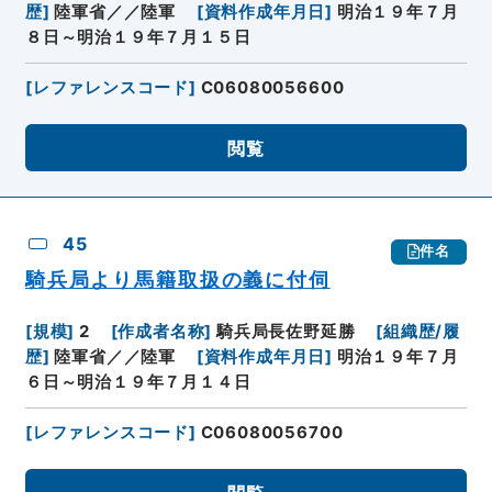
歴
]
陸軍省／／陸軍
[
資料作成年月日
]
明治１９年７月
８日～明治１９年７月１５日
[
レファレンスコード
]
C06080056600
閲覧
45
件名
騎兵局より馬籍取扱の義に付伺
[
規模
]
2
[
作成者名称
]
騎兵局長佐野延勝
[
組織歴/履
歴
]
陸軍省／／陸軍
[
資料作成年月日
]
明治１９年７月
６日～明治１９年７月１４日
[
レファレンスコード
]
C06080056700