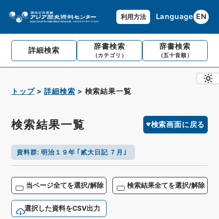
Language
EN
利用方法
辞書検索
辞書検索
詳細検索
（カテゴリ）
（五十音順）
トップ
詳細検索
検索結果一覧
検索結果一覧
検索画面に戻る
資料群
:
明治１９年 ｢貳大日記 ７月｣
当ページ全てを選択/解除
検索結果全てを選択/解除
選択した資料をCSV出力