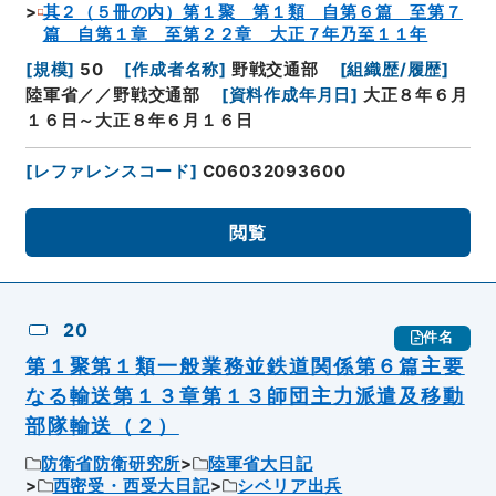
其２（５冊の内）第１聚 第１類 自第６篇 至第７
篇 自第１章 至第２２章 大正７年乃至１１年
[
規模
]
50
[
作成者名称
]
野戦交通部
[
組織歴/履歴
]
陸軍省／／野戦交通部
[
資料作成年月日
]
大正８年６月
１６日～大正８年６月１６日
[
レファレンスコード
]
C06032093600
閲覧
20
件名
第１聚第１類一般業務並鉄道関係第６篇主要
なる輸送第１３章第１３師団主力派遣及移動
部隊輸送（２）
防衛省防衛研究所
陸軍省大日記
西密受・西受大日記
シベリア出兵