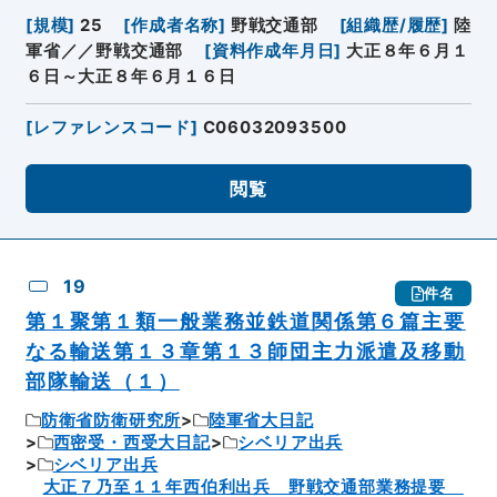
[
規模
]
25
[
作成者名称
]
野戦交通部
[
組織歴/履歴
]
陸
軍省／／野戦交通部
[
資料作成年月日
]
大正８年６月１
６日～大正８年６月１６日
[
レファレンスコード
]
C06032093500
閲覧
19
件名
第１聚第１類一般業務並鉄道関係第６篇主要
なる輸送第１３章第１３師団主力派遣及移動
部隊輸送（１）
防衛省防衛研究所
陸軍省大日記
西密受・西受大日記
シベリア出兵
シベリア出兵
大正７乃至１１年西伯利出兵 野戦交通部業務提要