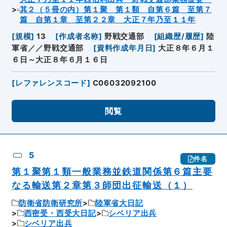
其２（５冊の内）第１聚 第１類 自第６篇 至第７
篇 自第１章 至第２２章 大正７年乃至１１年
[
規模
]
13
[
作成者名称
]
野戦交通部
[
組織歴/履歴
]
陸
軍省／／野戦交通部
[
資料作成年月日
]
大正８年６月１
６日～大正８年６月１６日
[
レファレンスコード
]
C06032092100
閲覧
5
件名
第１聚第１類一般業務並鉄道関係第６篇主要
なる輸送第２章第３師団出征輸送（１）
防衛省防衛研究所
陸軍省大日記
西密受・西受大日記
シベリア出兵
シベリア出兵