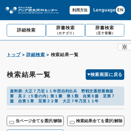
Language
EN
利用方法
辞書検索
辞書検索
詳細検索
（カテゴリ）
（五十音順）
トップ
詳細検索
検索結果一覧
検索結果一覧
検索画面に戻る
資料群
:
大正７乃至１１年西伯利出兵 野戦交通部業務提
要 其２（５冊の内）第１聚 第１類 自第６篇 至第７
篇 自第１章 至第２２章 大正７年乃至１１年
当ページ全てを選択/解除
検索結果全てを選択/解除