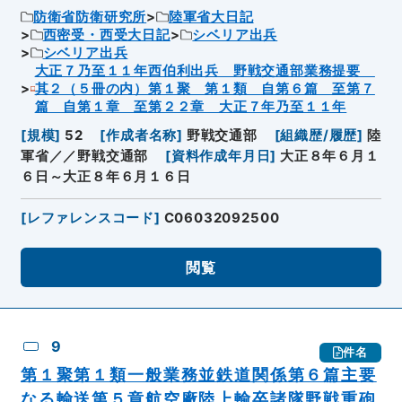
防衛省防衛研究所
陸軍省大日記
西密受・西受大日記
シベリア出兵
シベリア出兵
大正７乃至１１年西伯利出兵 野戦交通部業務提要
其２（５冊の内）第１聚 第１類 自第６篇 至第７
篇 自第１章 至第２２章 大正７年乃至１１年
[
規模
]
52
[
作成者名称
]
野戦交通部
[
組織歴/履歴
]
陸
軍省／／野戦交通部
[
資料作成年月日
]
大正８年６月１
６日～大正８年６月１６日
[
レファレンスコード
]
C06032092500
閲覧
9
件名
第１聚第１類一般業務並鉄道関係第６篇主要
なる輸送第５章航空廠陸上輸卒諸隊野戦重砲