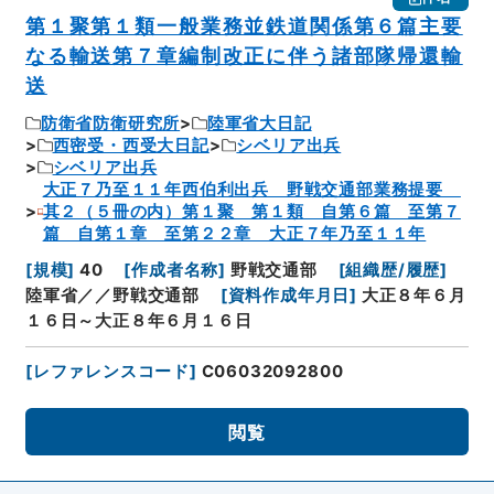
第１聚第１類一般業務並鉄道関係第６篇主要
なる輸送第７章編制改正に伴う諸部隊帰還輸
送
防衛省防衛研究所
陸軍省大日記
西密受・西受大日記
シベリア出兵
シベリア出兵
大正７乃至１１年西伯利出兵 野戦交通部業務提要
其２（５冊の内）第１聚 第１類 自第６篇 至第７
篇 自第１章 至第２２章 大正７年乃至１１年
[
規模
]
40
[
作成者名称
]
野戦交通部
[
組織歴/履歴
]
陸軍省／／野戦交通部
[
資料作成年月日
]
大正８年６月
１６日～大正８年６月１６日
[
レファレンスコード
]
C06032092800
閲覧