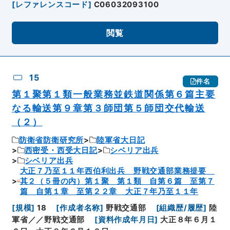
[
レファレンスコード
]
C06032093100
閲覧
15
件名
第１聚第１類一般業務並鉄道関係第６篇主要
なる輸送第９章第３師団第５師団交代輸送
（２）
防衛省防衛研究所
陸軍省大日記
西密受・西受大日記
シベリア出兵
シベリア出兵
大正７乃至１１年西伯利出兵 野戦交通部業務提要
其２（５冊の内）第１聚 第１類 自第６篇 至第７
篇 自第１章 至第２２章 大正７年乃至１１年
[
規模
]
18
[
作成者名称
]
野戦交通部
[
組織歴/履歴
]
陸
軍省／／野戦交通部
[
資料作成年月日
]
大正８年６月１