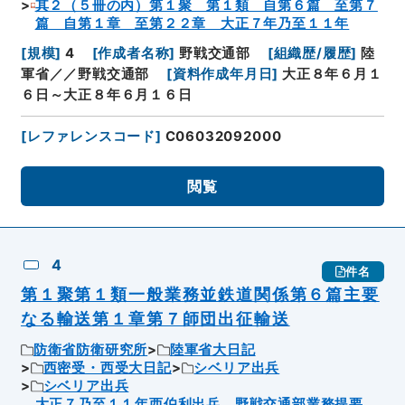
其２（５冊の内）第１聚 第１類 自第６篇 至第７
篇 自第１章 至第２２章 大正７年乃至１１年
[
規模
]
4
[
作成者名称
]
野戦交通部
[
組織歴/履歴
]
陸
軍省／／野戦交通部
[
資料作成年月日
]
大正８年６月１
６日～大正８年６月１６日
[
レファレンスコード
]
C06032092000
閲覧
4
件名
第１聚第１類一般業務並鉄道関係第６篇主要
なる輸送第１章第７師団出征輸送
防衛省防衛研究所
陸軍省大日記
西密受・西受大日記
シベリア出兵
シベリア出兵
大正７乃至１１年西伯利出兵 野戦交通部業務提要