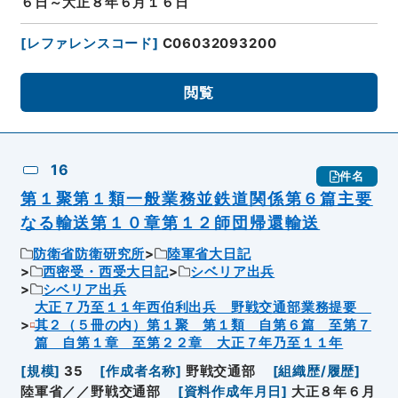
６日～大正８年６月１６日
[
レファレンスコード
]
C06032093200
閲覧
16
件名
第１聚第１類一般業務並鉄道関係第６篇主要
なる輸送第１０章第１２師団帰還輸送
防衛省防衛研究所
陸軍省大日記
西密受・西受大日記
シベリア出兵
シベリア出兵
大正７乃至１１年西伯利出兵 野戦交通部業務提要
其２（５冊の内）第１聚 第１類 自第６篇 至第７
篇 自第１章 至第２２章 大正７年乃至１１年
[
規模
]
35
[
作成者名称
]
野戦交通部
[
組織歴/履歴
]
陸軍省／／野戦交通部
[
資料作成年月日
]
大正８年６月