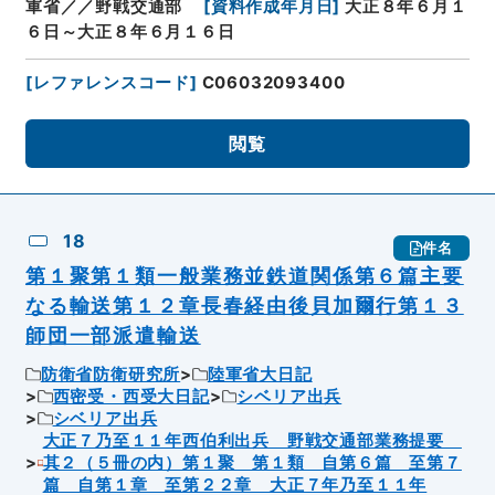
軍省／／野戦交通部
[
資料作成年月日
]
大正８年６月１
６日～大正８年６月１６日
[
レファレンスコード
]
C06032093400
閲覧
18
件名
第１聚第１類一般業務並鉄道関係第６篇主要
なる輸送第１２章長春経由後貝加爾行第１３
師団一部派遣輸送
防衛省防衛研究所
陸軍省大日記
西密受・西受大日記
シベリア出兵
シベリア出兵
大正７乃至１１年西伯利出兵 野戦交通部業務提要
其２（５冊の内）第１聚 第１類 自第６篇 至第７
篇 自第１章 至第２２章 大正７年乃至１１年