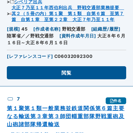
シベリア出兵
大正７乃至１１年西伯利出兵 野戦交通部業務提要
其２（５冊の内）第１聚 第１類 自第６篇 至第７
篇 自第１章 至第２２章 大正７年乃至１１年
[
規模
]
45
[
作成者名称
]
野戦交通部
[
組織歴/履歴
]
陸軍省／／野戦交通部
[
資料作成年月日
]
大正８年６月
１６日～大正８年６月１６日
[
レファレンスコード
]
C06032092300
閲覧
7
件名
第１聚第１類一般業務並鉄道関係第６篇主要
なる輸送第３章第３師団輜重部隊野戦重砲及
山砲諸部隊帰還輸送