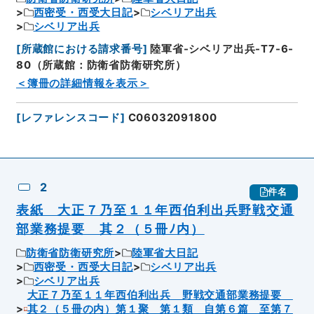
西密受・西受大日記
シベリア出兵
シベリア出兵
[
所蔵館における請求番号
]
陸軍省-シベリア出兵-T7-6-
80（所蔵館：防衛省防衛研究所）
＜簿冊の詳細情報を表示＞
[
レファレンスコード
]
C06032091800
2
件名
表紙 大正７乃至１１年西伯利出兵野戦交通
部業務提要 其２（５冊ﾉ内）
防衛省防衛研究所
陸軍省大日記
西密受・西受大日記
シベリア出兵
シベリア出兵
大正７乃至１１年西伯利出兵 野戦交通部業務提要
其２（５冊の内）第１聚 第１類 自第６篇 至第７