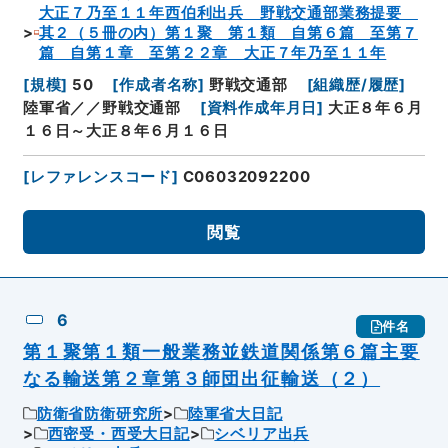
大正７乃至１１年西伯利出兵 野戦交通部業務提要
其２（５冊の内）第１聚 第１類 自第６篇 至第７
篇 自第１章 至第２２章 大正７年乃至１１年
[
規模
]
50
[
作成者名称
]
野戦交通部
[
組織歴/履歴
]
陸軍省／／野戦交通部
[
資料作成年月日
]
大正８年６月
１６日～大正８年６月１６日
[
レファレンスコード
]
C06032092200
閲覧
6
件名
第１聚第１類一般業務並鉄道関係第６篇主要
なる輸送第２章第３師団出征輸送（２）
防衛省防衛研究所
陸軍省大日記
西密受・西受大日記
シベリア出兵