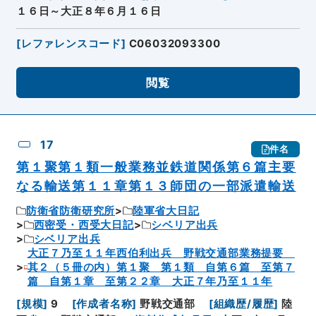
１６日～大正８年６月１６日
[
レファレンスコード
]
C06032093300
閲覧
17
件名
第１聚第１類一般業務並鉄道関係第６篇主要
なる輸送第１１章第１３師団の一部派遣輸送
防衛省防衛研究所
陸軍省大日記
西密受・西受大日記
シベリア出兵
シベリア出兵
大正７乃至１１年西伯利出兵 野戦交通部業務提要
其２（５冊の内）第１聚 第１類 自第６篇 至第７
篇 自第１章 至第２２章 大正７年乃至１１年
[
規模
]
9
[
作成者名称
]
野戦交通部
[
組織歴/履歴
]
陸