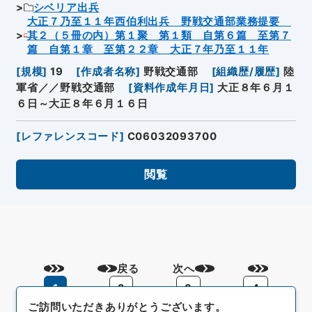
シベリア出兵
大正７乃至１１年西伯利出兵 野戦交通部業務提要
其２（５冊の内）第１聚 第１類 自第６篇 至第７
篇 自第１章 至第２２章 大正７年乃至１１年
[
規模
]
19
[
作成者名称
]
野戦交通部
[
組織歴/履歴
]
陸
軍省／／野戦交通部
[
資料作成年月日
]
大正８年６月１
６日～大正８年６月１６日
[
レファレンスコード
]
C06032093700
閲覧
戻る
次へ
1
2
3
4
ご訪問いただきありがとうございます。