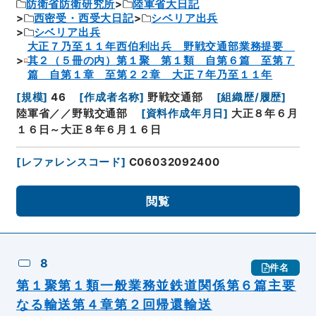
防衛省防衛研究所
陸軍省大日記
西密受・西受大日記
シベリア出兵
シベリア出兵
大正７乃至１１年西伯利出兵 野戦交通部業務提要
其２（５冊の内）第１聚 第１類 自第６篇 至第７
篇 自第１章 至第２２章 大正７年乃至１１年
[
規模
]
46
[
作成者名称
]
野戦交通部
[
組織歴/履歴
]
陸軍省／／野戦交通部
[
資料作成年月日
]
大正８年６月
１６日～大正８年６月１６日
[
レファレンスコード
]
C06032092400
閲覧
8
件名
第１聚第１類一般業務並鉄道関係第６篇主要
なる輸送第４章第２回帰還輸送