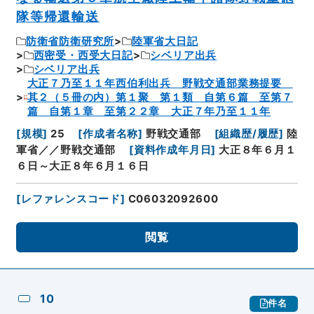
隊等帰還輸送
防衛省防衛研究所
陸軍省大日記
西密受・西受大日記
シベリア出兵
シベリア出兵
大正７乃至１１年西伯利出兵 野戦交通部業務提要
其２（５冊の内）第１聚 第１類 自第６篇 至第７
篇 自第１章 至第２２章 大正７年乃至１１年
[
規模
]
25
[
作成者名称
]
野戦交通部
[
組織歴/履歴
]
陸
軍省／／野戦交通部
[
資料作成年月日
]
大正８年６月１
６日～大正８年６月１６日
[
レファレンスコード
]
C06032092600
閲覧
10
件名