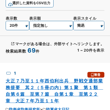
選択した資料をCSV出力
表示数
表示順
表示スタイル
マークがある場合は、外部サイトへリンクします。
69
1
~
20
件を表示
検索結果数
件
CSV出力
No.
概要情報
画像等
1
簿冊
大正７乃至１１年西伯利出兵 野戦交通部業
務提要 其２（５冊の内）第１聚 第１類
自第６篇 至第７篇 自第１章 至第２２
章 大正７年乃至１１年
防衛省防衛研究所
陸軍省大日記