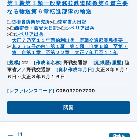
第１聚第１類一般業務並鉄道関係第６篇主要
なる輸送第６章転進部隊の輸送
防衛省防衛研究所
陸軍省大日記
西密受・西受大日記
シベリア出兵
シベリア出兵
大正７乃至１１年西伯利出兵 野戦交通部業務提要
其２（５冊の内）第１聚 第１類 自第６篇 至第７
篇 自第１章 至第２２章 大正７年乃至１１年
[
規模
]
22
[
作成者名称
]
野戦交通部
[
組織歴/履歴
]
陸
軍省／／野戦交通部
[
資料作成年月日
]
大正８年６月１
６日～大正８年６月１６日
[
レファレンスコード
]
C06032092700
閲覧
11
件名