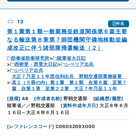
13
件名
第１聚第１類一般業務並鉄道関係第６篇主要
なる輸送第８章第７師団機関守備地移動並編
成改正に伴う諸部隊帰還輸送（２）
防衛省防衛研究所
陸軍省大日記
西密受・西受大日記
シベリア出兵
シベリア出兵
大正７乃至１１年西伯利出兵 野戦交通部業務提要
其２（５冊の内）第１聚 第１類 自第６篇 至第７
篇 自第１章 至第２２章 大正７年乃至１１年
[
規模
]
48
[
作成者名称
]
野戦交通部
[
組織歴/履歴
]
陸軍省／／野戦交通部
[
資料作成年月日
]
大正８年６月
１６日～大正８年６月１６日
[
レファレンスコード
]
C06032093000