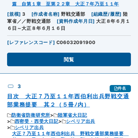
篇 自第１章 至第２２章 大正７年乃至１１年
[
規模
]
3
[
作成者名称
]
野戦交通部
[
組織歴/履歴
]
陸
軍省／／野戦交通部
[
資料作成年月日
]
大正８年６月１
６日～大正８年６月１６日
[
レファレンスコード
]
C06032091900
閲覧
3
件名
目次 大正７乃至１１年西伯利出兵野戦交通
部業務提要 其２（５冊ﾉ内）
防衛省防衛研究所
陸軍省大日記
西密受・西受大日記
シベリア出兵
シベリア出兵
大正７乃至１１年西伯利出兵 野戦交通部業務提要