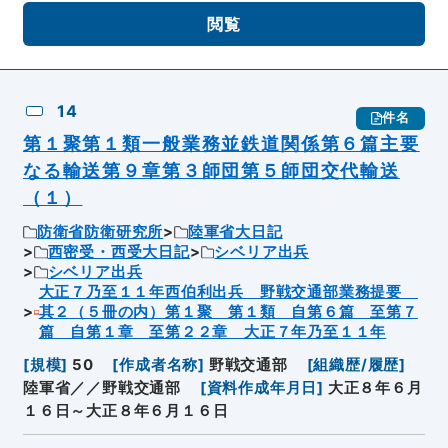
閲覧
14
件名
第１聚第１類一般業務並鉄道関係第６篇主要
なる輸送第９章第３師団第５師団交代輸送
（１）
防衛省防衛研究所
陸軍省大日記
西密受・西受大日記
シベリア出兵
シベリア出兵
大正７乃至１１年西伯利出兵 野戦交通部業務提要
其２（５冊の内）第１聚 第１類 自第６篇 至第７
篇 自第１章 至第２２章 大正７年乃至１１年
[
規模
]
50
[
作成者名称
]
野戦交通部
[
組織歴/履歴
]
陸軍省／／野戦交通部
[
資料作成年月日
]
大正８年６月
１６日～大正８年６月１６日