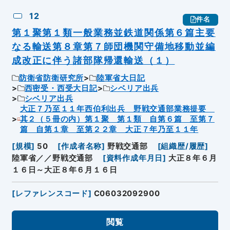
12
件名
第１聚第１類一般業務並鉄道関係第６篇主要
なる輸送第８章第７師団機関守備地移動並編
成改正に伴う諸部隊帰還輸送（１）
防衛省防衛研究所
陸軍省大日記
西密受・西受大日記
シベリア出兵
シベリア出兵
大正７乃至１１年西伯利出兵 野戦交通部業務提要
其２（５冊の内）第１聚 第１類 自第６篇 至第７
篇 自第１章 至第２２章 大正７年乃至１１年
[
規模
]
50
[
作成者名称
]
野戦交通部
[
組織歴/履歴
]
陸軍省／／野戦交通部
[
資料作成年月日
]
大正８年６月
１６日～大正８年６月１６日
[
レファレンスコード
]
C06032092900
閲覧