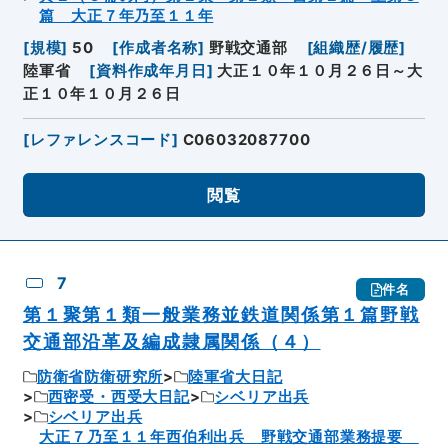
篇 大正７年乃至１１年
[
規模
]
50
[
作成者名称
]
野戦交通部
[
組織歴/履歴
]
陸軍省
[
資料作成年月日
]
大正１０年１０月２６日～大
正１０年１０月２６日
[
レファレンスコード
]
C06032087700
閲覧
7
件名
第１聚第１類一般業務並鉄道関係第１篇野戦
交通部沿革及編成隷属関係（４）
防衛省防衛研究所
陸軍省大日記
西密受・西受大日記
シベリア出兵
シベリア出兵
大正７乃至１１年西伯利出兵 野戦交通部業務提要