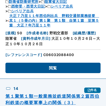
防衛省防衛研究所
陸軍省大日記
西密受・西受大日記
シベリア出兵
シベリア出兵
大正７乃至１１年西伯利出兵 野戦交通部業務提要
其１（５冊の内）第１聚 第１類 自第１篇 至第５
篇 大正７年乃至１１年
[
規模
]
50
[
作成者名称
]
野戦交通部
[
組織歴/履歴
]
陸軍省
[
資料作成年月日
]
大正１０年１０月２６日～大
正１０年１０月２６日
[
レファレンスコード
]
C06032088400
閲覧
14
件名
第１聚第１類一般業務並鉄道関係第２篇西伯
利鉄道の概要軍事上の関係（３）