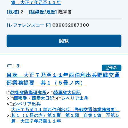
篇 大正７年乃至１１年
[
規模
]
2
[
組織歴/履歴
]
陸軍省
[
レファレンスコード
]
C06032087300
閲覧
3
件名
目次 大正７乃至１１年西伯利出兵野戦交通
部業務提要 其１（５冊ノ内）
防衛省防衛研究所
陸軍省大日記
西密受・西受大日記
シベリア出兵
シベリア出兵
大正７乃至１１年西伯利出兵 野戦交通部業務提要
其１（５冊の内）第１聚 第１類 自第１篇 至第５
篇 大正７年乃至１１年