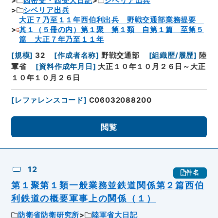
西密受・西受大日記
シベリア出兵
シベリア出兵
大正７乃至１１年西伯利出兵 野戦交通部業務提要
其１（５冊の内）第１聚 第１類 自第１篇 至第５
篇 大正７年乃至１１年
[
規模
]
32
[
作成者名称
]
野戦交通部
[
組織歴/履歴
]
陸
軍省
[
資料作成年月日
]
大正１０年１０月２６日～大正
１０年１０月２６日
[
レファレンスコード
]
C06032088200
閲覧
12
件名
第１聚第１類一般業務並鉄道関係第２篇西伯
利鉄道の概要軍事上の関係（１）
防衛省防衛研究所
陸軍省大日記