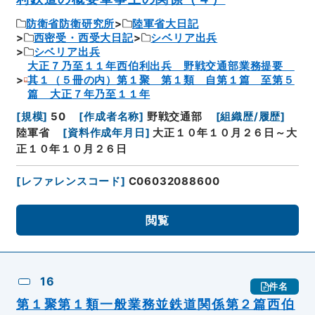
防衛省防衛研究所
陸軍省大日記
西密受・西受大日記
シベリア出兵
シベリア出兵
大正７乃至１１年西伯利出兵 野戦交通部業務提要
其１（５冊の内）第１聚 第１類 自第１篇 至第５
篇 大正７年乃至１１年
[
規模
]
50
[
作成者名称
]
野戦交通部
[
組織歴/履歴
]
陸軍省
[
資料作成年月日
]
大正１０年１０月２６日～大
正１０年１０月２６日
[
レファレンスコード
]
C06032088600
閲覧
16
件名
第１聚第１類一般業務並鉄道関係第２篇西伯