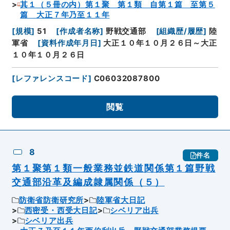
其１（５冊の内）第１聚 第１類 自第１篇 至第５
篇 大正７年乃至１１年
[
規模
]
51
[
作成者名称
]
野戦交通部
[
組織歴/履歴
]
陸
軍省
[
資料作成年月日
]
大正１０年１０月２６日～大正
１０年１０月２６日
[
レファレンスコード
]
C06032087800
閲覧
8
件名
第１聚第１類一般業務並鉄道関係第１篇野戦
交通部沿革及編成隷属関係（５）
防衛省防衛研究所
陸軍省大日記
西密受・西受大日記
シベリア出兵
シベリア出兵