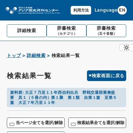
Language
EN
利用方法
辞書検索
辞書検索
詳細検索
（カテゴリ）
（五十音順）
トップ
詳細検索
検索結果一覧
検索結果一覧
検索画面に戻る
資料群
:
大正７乃至１１年西伯利出兵 野戦交通部業務提
要 其１（５冊の内）第１聚 第１類 自第１篇 至第５
篇 大正７年乃至１１年
当ページ全てを選択/解除
検索結果全てを選択/解除