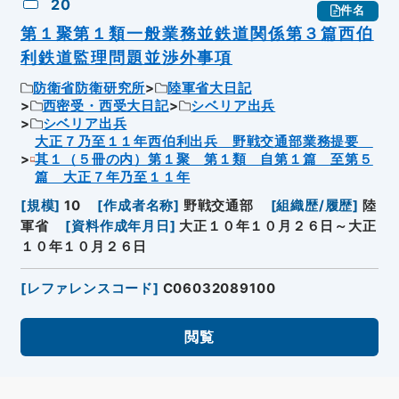
20
件名
第１聚第１類一般業務並鉄道関係第３篇西伯
利鉄道監理問題並渉外事項
防衛省防衛研究所
陸軍省大日記
西密受・西受大日記
シベリア出兵
シベリア出兵
大正７乃至１１年西伯利出兵 野戦交通部業務提要
其１（５冊の内）第１聚 第１類 自第１篇 至第５
篇 大正７年乃至１１年
[
規模
]
10
[
作成者名称
]
野戦交通部
[
組織歴/履歴
]
陸
軍省
[
資料作成年月日
]
大正１０年１０月２６日～大正
１０年１０月２６日
[
レファレンスコード
]
C06032089100
閲覧