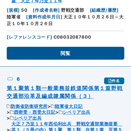
篇 大正７年乃至１１年
[
規模
]
50
[
作成者名称
]
野戦交通部
[
組織歴/履歴
]
陸軍省
[
資料作成年月日
]
大正１０年１０月２６日～大
正１０年１０月２６日
[
レファレンスコード
]
C06032087600
閲覧
6
件名
第１聚第１類一般業務並鉄道関係第１篇野戦
交通部沿革及編成隷属関係（３）
防衛省防衛研究所
陸軍省大日記
西密受・西受大日記
シベリア出兵
シベリア出兵
大正７乃至１１年西伯利出兵 野戦交通部業務提要
其１（５冊の内）第１聚 第１類 自第１篇 至第５