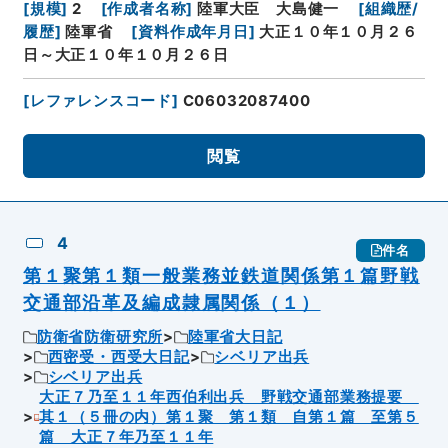
[
規模
]
2
[
作成者名称
]
陸軍大臣 大島健一
[
組織歴/
履歴
]
陸軍省
[
資料作成年月日
]
大正１０年１０月２６
日～大正１０年１０月２６日
[
レファレンスコード
]
C06032087400
閲覧
4
件名
第１聚第１類一般業務並鉄道関係第１篇野戦
交通部沿革及編成隷属関係（１）
防衛省防衛研究所
陸軍省大日記
西密受・西受大日記
シベリア出兵
シベリア出兵
大正７乃至１１年西伯利出兵 野戦交通部業務提要
其１（５冊の内）第１聚 第１類 自第１篇 至第５
篇 大正７年乃至１１年