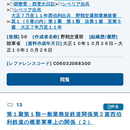
西密受・西受大日記
シベリア出兵
シベリア出兵
大正７乃至１１年西伯利出兵 野戦交通部業務提要
其１（５冊の内）第１聚 第１類 自第１篇 至第５
篇 大正７年乃至１１年
[
規模
]
50
[
作成者名称
]
野戦交通部
[
組織歴/履歴
]
陸軍省
[
資料作成年月日
]
大正１０年１０月２６日～大
正１０年１０月２６日
[
レファレンスコード
]
C06032088300
閲覧
13
件名
第１聚第１類一般業務並鉄道関係第２篇西伯
利鉄道の概要軍事上の関係（２）