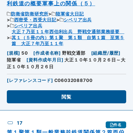
利鉄道の概要軍事上の関係（５）
防衛省防衛研究所
陸軍省大日記
西密受・西受大日記
シベリア出兵
シベリア出兵
大正７乃至１１年西伯利出兵 野戦交通部業務提要
其１（５冊の内）第１聚 第１類 自第１篇 至第５
篇 大正７年乃至１１年
[
規模
]
50
[
作成者名称
]
野戦交通部
[
組織歴/履歴
]
陸軍省
[
資料作成年月日
]
大正１０年１０月２６日～大
正１０年１０月２６日
[
レファレンスコード
]
C06032088700
閲覧
17
件名
第１聚第１類一般業務並鉄道関係第２篇西伯