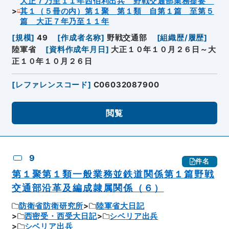
大正７乃至１１年西伯利出兵 野戦交通部業務提要
其１（５冊の内）第１聚 第１類 自第１篇 至第５
篇 大正７年乃至１１年
[
規模
]
49
[
作成者名称
]
野戦交通部
[
組織歴/履歴
]
陸軍省
[
資料作成年月日
]
大正１０年１０月２６日～大
正１０年１０月２６日
[
レファレンスコード
]
C06032087900
閲覧
9
件名
第１聚第１類一般業務並鉄道関係第１篇野戦
交通部沿革及編成隷属関係（６）
防衛省防衛研究所
陸軍省大日記
西密受・西受大日記
シベリア出兵
シベリア出兵