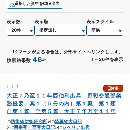
選択した資料をCSV出力
表示数
表示順
表示スタイル
マークがある場合は、外部サイトへリンクします。
46
1
~
20
件を表示
検索結果数
件
CSV出力
No.
概要情報
画像等
1
簿冊
大正７乃至１１年西伯利出兵 野戦交通部業
務提要 其１（５冊の内）第１聚 第１類
自第１篇 至第５篇 大正７年乃至１１年
防衛省防衛研究所
陸軍省大日記
西密受・西受大日記
シベリア出兵