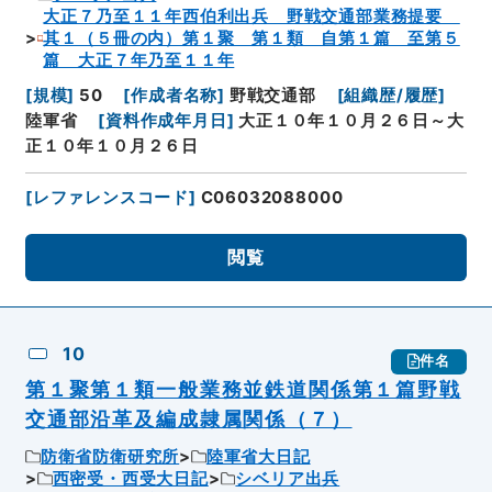
大正７乃至１１年西伯利出兵 野戦交通部業務提要
其１（５冊の内）第１聚 第１類 自第１篇 至第５
篇 大正７年乃至１１年
[
規模
]
50
[
作成者名称
]
野戦交通部
[
組織歴/履歴
]
陸軍省
[
資料作成年月日
]
大正１０年１０月２６日～大
正１０年１０月２６日
[
レファレンスコード
]
C06032088000
閲覧
10
件名
第１聚第１類一般業務並鉄道関係第１篇野戦
交通部沿革及編成隷属関係（７）
防衛省防衛研究所
陸軍省大日記
西密受・西受大日記
シベリア出兵