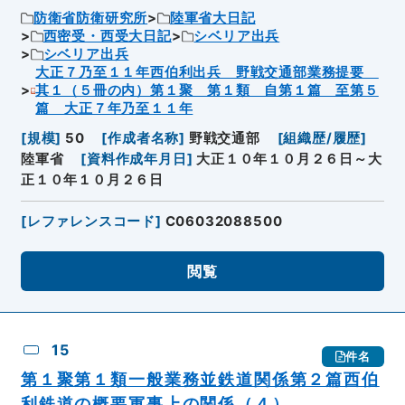
防衛省防衛研究所
陸軍省大日記
西密受・西受大日記
シベリア出兵
シベリア出兵
大正７乃至１１年西伯利出兵 野戦交通部業務提要
其１（５冊の内）第１聚 第１類 自第１篇 至第５
篇 大正７年乃至１１年
[
規模
]
50
[
作成者名称
]
野戦交通部
[
組織歴/履歴
]
陸軍省
[
資料作成年月日
]
大正１０年１０月２６日～大
正１０年１０月２６日
[
レファレンスコード
]
C06032088500
閲覧
15
件名
第１聚第１類一般業務並鉄道関係第２篇西伯
利鉄道の概要軍事上の関係（４）