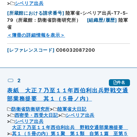
シベリア出兵
[
所蔵館における請求番号
]
陸軍省-シベリア出兵-T7-5-
79（所蔵館：防衛省防衛研究所）
[
組織歴/履歴
]
陸軍
省
＜簿冊の詳細情報を表示＞
[
レファレンスコード
]
C06032087200
2
件名
表紙 大正７乃至１１年西伯利出兵野戦交通
部業務提要 其１（５冊ノ内）
防衛省防衛研究所
陸軍省大日記
西密受・西受大日記
シベリア出兵
シベリア出兵
大正７乃至１１年西伯利出兵 野戦交通部業務提要
其１（５冊の内）第１聚 第１類 自第１篇 至第５