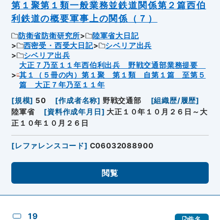
第１聚第１類一般業務並鉄道関係第２篇西伯
利鉄道の概要軍事上の関係（７）
防衛省防衛研究所
陸軍省大日記
西密受・西受大日記
シベリア出兵
シベリア出兵
大正７乃至１１年西伯利出兵 野戦交通部業務提要
其１（５冊の内）第１聚 第１類 自第１篇 至第５
篇 大正７年乃至１１年
[
規模
]
50
[
作成者名称
]
野戦交通部
[
組織歴/履歴
]
陸軍省
[
資料作成年月日
]
大正１０年１０月２６日～大
正１０年１０月２６日
[
レファレンスコード
]
C06032088900
閲覧
19
件名