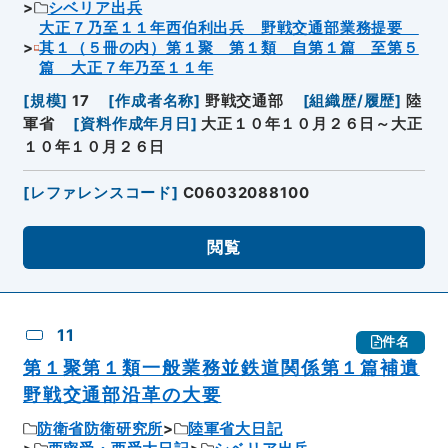
シベリア出兵
大正７乃至１１年西伯利出兵 野戦交通部業務提要
其１（５冊の内）第１聚 第１類 自第１篇 至第５
篇 大正７年乃至１１年
[
規模
]
17
[
作成者名称
]
野戦交通部
[
組織歴/履歴
]
陸
軍省
[
資料作成年月日
]
大正１０年１０月２６日～大正
１０年１０月２６日
[
レファレンスコード
]
C06032088100
閲覧
11
件名
第１聚第１類一般業務並鉄道関係第１篇補遺
野戦交通部沿革の大要
防衛省防衛研究所
陸軍省大日記