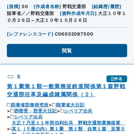
[
規模
]
50
[
作成者名称
]
野戦交通部
[
組織歴/履歴
]
陸軍省／／野戦交通部
[
資料作成年月日
]
大正１０年１
０月２６日～大正１０年１０月２６日
[
レファレンスコード
]
C06032087500
閲覧
5
件名
第１聚第１類一般業務並鉄道関係第１篇野戦
交通部沿革及編成隷属関係（２）
防衛省防衛研究所
陸軍省大日記
西密受・西受大日記
シベリア出兵
シベリア出兵
大正７乃至１１年西伯利出兵 野戦交通部業務提要
其１（５冊の内）第１聚 第１類 自第１篇 至第５