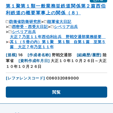
第１聚第１類一般業務並鉄道関係第２篇西伯
利鉄道の概要軍事上の関係（８）
防衛省防衛研究所
陸軍省大日記
西密受・西受大日記
シベリア出兵
シベリア出兵
大正７乃至１１年西伯利出兵 野戦交通部業務提要
其１（５冊の内）第１聚 第１類 自第１篇 至第５
篇 大正７年乃至１１年
[
規模
]
16
[
作成者名称
]
野戦交通部
[
組織歴/履歴
]
陸
軍省
[
資料作成年月日
]
大正１０年１０月２６日～大正
１０年１０月２６日
[
レファレンスコード
]
C06032089000
閲覧