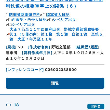
利鉄道の概要軍事上の関係（６）
防衛省防衛研究所
陸軍省大日記
西密受・西受大日記
シベリア出兵
シベリア出兵
大正７乃至１１年西伯利出兵 野戦交通部業務提要
其１（５冊の内）第１聚 第１類 自第１篇 至第５
篇 大正７年乃至１１年
[
規模
]
50
[
作成者名称
]
野戦交通部
[
組織歴/履歴
]
陸軍省
[
資料作成年月日
]
大正１０年１０月２６日～大
正１０年１０月２６日
[
レファレンスコード
]
C06032088800
閲覧
18
件名